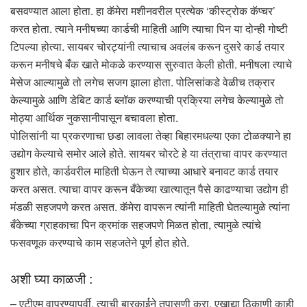
बसवण्यात आला होता. हा कॅमेरा मशीनवरील प्रत्येक ‘कीस्ट्रोक कॅप्चर’
करत होता. त्याने मनीषच्या कार्डची माहिती आणि त्याचा पिन या दोन्ही गोष्टी
टिपल्या होत्या. सायबर चोरट्यांनी त्याचाच अवलंब करून दुसरे कार्ड तयार
करून मनीषचे बँक खाते मोकळे करण्यास सुरुवात केली होती. मनीषला त्याचे
मेसेज आल्यामुळे तो लगेच सजग झाला होता. पोलिसांकडे वेळीच तक्रार
केल्यामुळे आणि डेबिट कार्ड ब्लॉक करण्याची प्रक्रिया लगेच केल्यामुळे तो
मोठ्या आर्थिक नुकसानीपासून बचावला होता.
पोलिसांनी या प्रकरणाचा छडा लावला तेव्हा बिहारमधल्या एका टोळक्याने हा
उद्योग केल्याचे समोर आले होते. सायबर चोरटे हे या तंत्राचा वापर करण्यात
हुशार होते, कार्डवरील माहिती घेऊन ते त्याच्या आधारे बनावट कार्ड तयार
करत असत. त्याचा वापर करून बँकेच्या खात्यातून पैसे काढण्याचा उद्योग ही
मंडळी सहजपणे करत असत. कॅमेरा वापरून त्यांनी माहिती घेतल्यामुळे त्यांना
बँकेच्या ग्राहकाचा पिन क्रमांक सहजपणे मिळत होता, त्यामुळे त्यांचे
फसवणूक करण्याचे काम सहजतेने पूर्ण होत होते.
अशी घ्या काळजी :
– एटीएम वापरण्यापूर्वी, त्याची बारकाईने तपासणी करा. एखाद्या ठिकाणी काही