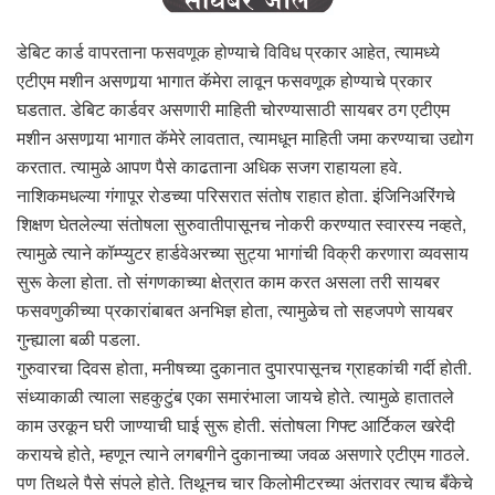
डेबिट कार्ड वापरताना फसवणूक होण्याचे विविध प्रकार आहेत, त्यामध्ये
एटीएम मशीन असणार्‍या भागात कॅमेरा लावून फसवणूक होण्याचे प्रकार
घडतात. डेबिट कार्डवर असणारी माहिती चोरण्यासाठी सायबर ठग एटीएम
मशीन असणार्‍या भागात कॅमेरे लावतात, त्यामधून माहिती जमा करण्याचा उद्योग
करतात. त्यामुळे आपण पैसे काढताना अधिक सजग राहायला हवे.
नाशिकमधल्या गंगापूर रोडच्या परिसरात संतोष राहात होता. इंजिनिअरिंगचे
शिक्षण घेतलेल्या संतोषला सुरुवातीपासूनच नोकरी करण्यात स्वारस्य नव्हते,
त्यामुळे त्याने कॉम्प्युटर हार्डवेअरच्या सुट्या भागांची विक्री करणारा व्यवसाय
सुरू केला होता. तो संगणकाच्या क्षेत्रात काम करत असला तरी सायबर
फसवणुकीच्या प्रकारांबाबत अनभिज्ञ होता, त्यामुळेच तो सहजपणे सायबर
गुन्ह्याला बळी पडला.
गुरुवारचा दिवस होता, मनीषच्या दुकानात दुपारपासूनच ग्राहकांची गर्दी होती.
संध्याकाळी त्याला सहकुटुंब एका समारंभाला जायचे होते. त्यामुळे हातातले
काम उरकून घरी जाण्याची घाई सुरू होती. संतोषला गिफ्ट आर्टिकल खरेदी
करायचे होते, म्हणून त्याने लगबगीने दुकानाच्या जवळ असणारे एटीएम गाठले.
पण तिथले पैसे संपले होते. तिथूनच चार किलोमीटरच्या अंतरावर त्याच बँकेचे