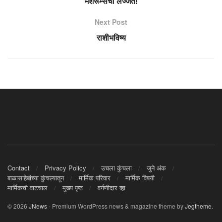
मशरूम्सची लज्जत!
Next Post
राशीभविष्य
Contact
Privacy Policy
उचला कुंचला
जुने अंक
बाळासाहेबांच्या कुंचल्यातून
मार्मिक परिवार
मार्मिक विषयी
मार्मिकची वाटचाल
मुख्य पृष्ठ
वर्गणीदार व्हा
© 2026
JNews
- Premium WordPress news & magazine theme by
Jegtheme
.