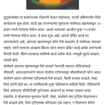
कुटुंबासोबत तो समारंभाच्या ठिकाणी येऊन पोहोचला, रात्री उशिरापर्यंत तिथे
कार्यक्रम सुरू होता. साडे दहा वाजण्याच्या सुमारास संतोषला खात्यामधून २०
हजार रुपये गेल्याचा मेसेज आला. अर्ध्या तासाच्या अवधीत पुन्हा १५ हजार
रुपये गेल्याचा मेसेज आला. हे काय सुरू आहे, आपले डेबिट कार्ड तर
आपल्याकडे आहे, आपल्या खात्यामधून कोण पैसे काढतंय, हे संतोषला समजत
नव्हते. त्याने तत्परता दाखवत बँकेला फोन करून डेबिट कार्ड ब्लॉक करण्याची
विनंती केली. बँकेने तात्काळ संतोषचे कार्ड ब्लॉक केले, त्यामुळे पुढचे व्यवहार
थांबले होते.
संतोषने आपल्या खात्यामधून पैसे काढले गेल्याची तक्रार पोलिसांकडे
नोंदवली. आठवड्याभराने त्याला पोलीस स्टेशनमधून चौकशीसाठी फोन आला.
संतोषने आपण कोणत्या एटीएममध्ये पैसे काढले, किती वाजता काढले, तेव्हा
तिथे कोणी होते का, या तपशिलाची पुन्हा पोलिसांना माहिती दिली. पोलिसांनी
तिथे असणार्‍या सीसीटीव्ही फुटेजच्या आधाराने हा सगळा प्रकार कसा
घडतोय, हे शोधण्यास सुरुवात केली. तेव्हा, संतोषने ज्या एटीएम केंद्रावरून
पैसे काढले होते, तिथे एटीएमच्या कीपॅडवर एक लहान, न दिसणारा कॅमेरा