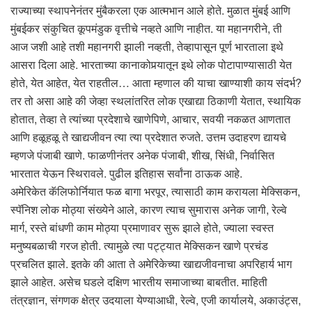
राज्याच्या स्थापनेनंतर मुंबैकरला एक आत्मभान आले होते. मुळात मुंबई आणि
मुंबईकर संकुचित कूपमंडुक वृत्तीचे नव्हते आणि नाहीत. या महानगरीने, ती
आज जशी आहे तशी महानगरी झाली नव्हती, तेव्हापासून पूर्ण भारताला इथे
आसरा दिला आहे. भारताच्या कानाकोपर्‍यातून इथे लोक पोटापाण्यासाठी येत
होते, येत आहेत, येत राहतील… आता म्हणाल की याचा खाण्याशी काय संदर्भ?
तर तो असा आहे की जेव्हा स्थलांतरित लोक एखाद्या ठिकाणी येतात, स्थायिक
होतात, तेव्हा ते त्यांच्या प्रदेशाचे खाणेपिणे, आचार, सवयी नकळत आणतात
आणि हळूहळू ते खाद्यजीवन त्या त्या प्रदेशात रुजते. उत्तम उदाहरण द्यायचे
म्हणजे पंजाबी खाणे. फाळणीनंतर अनेक पंजाबी, शीख, सिंधी, निर्वासित
भारतात येऊन स्थिरावले. पुढील इतिहास सर्वांना ठाऊक आहे.
अमेरिकेत कॅलिफोर्नियात फळ बागा भरपूर, त्यासाठी काम करायला मेक्सिकन,
स्पॅनिश लोक मोठ्या संख्येने आले, कारण त्याच सुमारास अनेक जागी, रेल्वे
मार्ग, रस्ते बांधणी काम मोठ्या प्रमाणावर सुरू झाले होते, ज्याला स्वस्त
मनुष्यबळाची गरज होती. त्यामुळे त्या पट्ट्यात मेक्सिकन खाणे प्रचंड
प्रचलित झाले. इतके की आता ते अमेरिकेच्या खाद्यजीवनाचा अपरिहार्य भाग
झाले आहेत. असेच घडले दक्षिण भारतीय समाजाच्या बाबतीत. माहिती
तंत्रज्ञान, संगणक क्षेत्र उदयाला येण्याआधी, रेल्वे, एजी कार्यालये, अकाउंट्स,