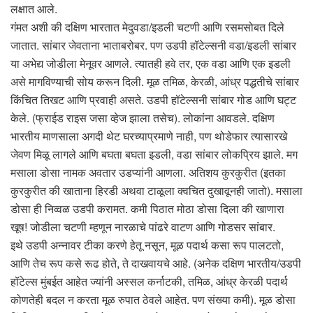
लक्षात आले.
गंमत अशी की दक्षिण भारतात मेदुवडा/इडली चटणी आणि रसमसोबत दिले
जातात. सांबार जेवताना भाताबरोबर. पण उडपी हॉटेल्सनी वडा/इडली सांबार
या अभेद्य जोडीला मेनूवर आणले. त्यातही हवे तर, एक वडा आणि एक इडली
असे मागविण्याची सोय करून दिली. मूळ तमिळ, केरळी, आंध्र पद्धतीचे सांबार
किंचित तिखट आणि प्रवाही असते. उडपी हॉटेल्सनी सांबार गोड आणि घट्ट
केले. (फ्राईड राइस जसा व्हेज झाला तसेच). लोकांना आवडले. दक्षिण
भारतीय माणसाला अगदी थेट घरच्याप्रमाणे नाही, पण थोडेफार त्यासारखे
जेवण मिळू लागले आणि बघता बघता इडली, वडा सांबार लोकप्रिय झाले. मग
मसाला डोसा नामक अवतार उडप्यांनी आणला. अतिशय कुरकुरीत (इतका
कुरकुरीत की खाताना हिरडी अथवा टाळूला क्वचित दुखावूनही जातो). मसाला
डोसा ही निव्वळ उडपी करामत. कमी पिठात मोठा डोसा दिला की खाणारा
खूष! जोडीला चटणी म्हणून नारळाचे पांढरे वाटण आणि गोडसर सांबार.
इथे उडपी अन्नावर टीका करणे हेतू नसून, मूळ पदार्थ कसा रूप पालटतो,
आणि तेच रूप कसे रूढ होते, ते दाखवायचे आहे. (अनेक दक्षिण भारतीय/उडपी
हॉटेल्स मुंबईत आहेत ज्यांनी अस्सल कर्नाटकी, तमिळ, आंध्र केरळी पदार्थ
कोणतेही बदल न करता मूळ रुपात ठेवले आहेत. पण संख्या कमी). मूळ डोसा