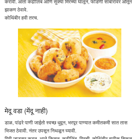
करावी. आता कढीलिंब आणि सुक्या मिरच्या घालून, फोडणी सांबारावर ओतून
झाकण ठेवावे.
कोथिंबीर हवी तरच.
मेदू वडा (मेंदू नाही)
डाळ, पांढरे पाणी जाईतो स्वच्छ धुवून, भरपूर पाण्यात कमीतकमी सात तास
भिजत ठेवावी. नंतर उपसून निथळून घ्यावी.
मिरी जाडसर कुटून, आले किसून, कढीलिंब, मिरची, कोथिंबीर बारीक चिरून,