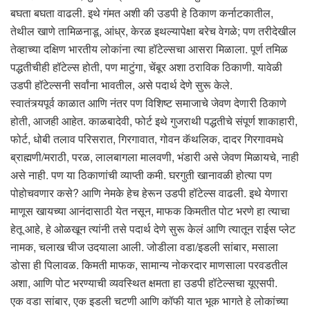
बघता बघता वाढली. इथे गंमत अशी की उडपी हे ठिकाण कर्नाटकातील,
तेथील खाणे तामिळनाडू, आंध्र, केरळ इथल्यापेक्षा बरेच वेगळे; पण तरीदेखील
तेव्हाच्या दक्षिण भारतीय लोकांना त्या हॉटेल्सचा आसरा मिळाला. पूर्ण तमिळ
पद्धतीचीही हॉटेल्स होती, पण माटुंगा, चेंबूर अशा ठराविक ठिकाणी. यावेळी
उडपी हॉटेल्सनी सर्वांना भावतील, असे पदार्थ देणे सुरू केले.
स्वातंत्र्यपूर्व काळात आणि नंतर पण विशिष्ट समाजाचे जेवण देणारी ठिकाणे
होती, आजही आहेत. काळबादेवी, फोर्ट इथे गुजराथी पद्धतीचे संपूर्ण शाकाहारी,
फोर्ट, धोबी तलाव परिसरात, गिरगावात, गोवन कॅथलिक, दादर गिरगावमधे
ब्राह्मणी/मराठी, परळ, लालबागला मालवणी, भंडारी असे जेवण मिळायचे, नाही
असे नाही. पण या ठिकाणांची व्याप्ती कमी. घरगुती खानावळी होत्या पण
पोहोचवणार कसे? आणि नेमके हेच हेरून उडपी हॉटेल्स वाढली. इथे येणारा
माणूस खायच्या आनंदासाठी येत नसून, माफक किमतीत पोट भरणे हा त्याचा
हेतू आहे, हे ओळखून त्यांनी तसे पदार्थ देणे सुरू केलं आणि त्यातून राईस प्लेट
नामक, चलाख चीज उदयाला आली. जोडीला वडा/इडली सांबार, मसाला
डोसा ही पिलावळ. किमती माफक, सामान्य नोकरदार माणसाला परवडतील
अशा, आणि पोट भरण्याची व्यवस्थित क्षमता हा उडपी हॉटेल्सचा यूएसपी.
एक वडा सांबार, एक इडली चटणी आणि कॉफी यात भूक भागते हे लोकांच्या