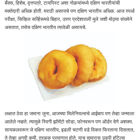
बँक्स, हिशेब, वृत्तपत्रे, टायपिस्ट अशा नोकर्‍यांमध्ये दक्षिण भारतीयांची
मक्तेदारी अधिक होती. मराठी असायचे पण दक्षिण भारतीय अधिक. आज स्पर्धा
परीक्षा, सिव्हिल सर्व्हिसमधे बिहार, उत्तर प्रदेशातली मुले जशी मोठ्या संख्येने
असतात, तसेच दक्षिण भारतीय त्यावेळी असायचे.
लक्षात ठेवा हा जमाना जुना, आजच्या मिलेनियल्सचे आईबाप पण तेव्हा जन्माला
आलेले नव्हते. त्यामुळे स्विगी झॉमॅटो सोडा, फोनवरून पण ऑर्डर देणे अशक्य.
सायकलवरून जे दक्षिण भारतीय, इडली चटणी वडे विकत फिरताना दिसतात,
ते तेव्हा अगदी कमी, तुरळक प्रमाणात होते. याच सुमारास उडपी हॉटेल्स