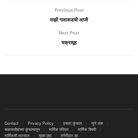
Previous Post
माझी गावाकडची आजी
Next Post
चक्रव्यूह
Contact
Privacy Policy
उचला कुंचला
जुने अंक
बाळासाहेबांच्या कुंचल्यातून
मार्मिक परिवार
मार्मिक विषयी
मार्मिकची वाटचाल
मुख्य पृष्ठ
वर्गणीदार व्हा