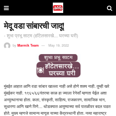
मेदू वडा सांबारची जादू!
- शुभा प्रभू साटम (हॉटेलसारखे... घरच्या घरी)
by
Marmik Team
May 19, 2022
मुंबईत आहात आणि वडा सांबार खाल्ला नाही असे होणे शक्य नाही. तुम्ही खरे
मुंबईकर नाही. १९६५/६६नंतरचा काळ हा ज्याला रेनेसाँ म्हणता येईल अशा
अभ्युत्थानाचा होता. कला, संस्कृती, साहित्य, राजकारण, सामाजिक भान,
सुधारणा आणि खाणे पिणे… थोडक्यात आयुष्याच्या सर्व पातळीवर बदल घडत
होते. मुख्य म्हणजे सामान्य माणूस याच्या केंद्रस्थानी होता. नव्या महाराष्ट्र