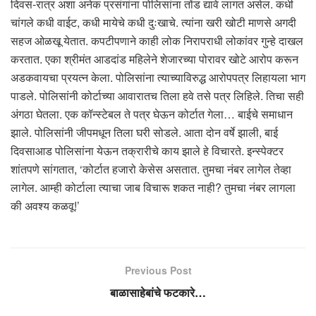
दिवस-रात्र अशा अनेक प्रसंगांना पोलिसांना तोंड द्यावे लागत असेल. कधी
चांगले कधी वाईट, कधी मायेचे कधी दुःखाचे. त्यांना खरी खोटी माणसे अगदी
सहज ओळखू येतात. कपटीपणाने काही लोक निरापराधी लोकांवर गुन्हे दाखल
करतात. एका श्रीमंत आडदांड महिलेने शेजारच्या पोरावर खोटे आरोप करून
अडकवायचा प्रयत्न केला. पोलिसांना त्याच्याविरुद्ध आरोपपत्र लिहायला भाग
पाडले. पोलिसांनी कोर्टाच्या आवारातच तिला हवे तसे पत्र लिहिले. तिचा सही
अंगठा घेतला. एक कॉन्स्टेबल ते पत्र घेऊन कोर्टात गेला… बाईचे समाधान
झाले. पोलिसांनी जीपमधून तिला घरी सोडले. आता दोन वर्षे झाली, बाई
दिवसाआड पोलिसांना येऊन तक्रारीचे काय झाले हे विचारते. इन्स्पेक्टर
शांतपणे सांगतात, ‘कोर्टात हजारो केसेस असतात. तुमचा नंबर लागेल तेव्हा
लागेल. आम्ही कोर्टाला त्याचा जाब विचारू शकत नाही? तुमचा नंबर लागला
की अवश्य कळवू!’
Previous Post
बाळासाहेबांचे फटकारे…