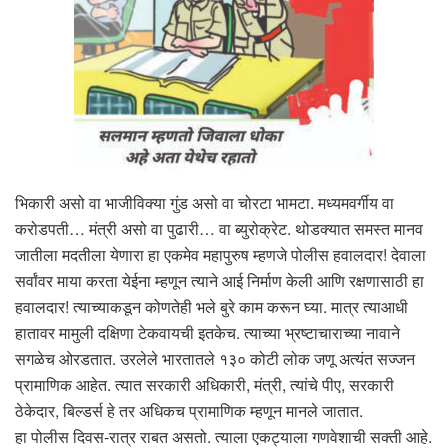
भिकारी असो वा भाजीविक्या गुंड असो वा चोरटा भामटा. मध्यमवर्गीय वा
करोडपती… मंत्री असो वा पुढारी… वा ब्युरोक्रेट. थोडक्यात समस्त मानव
जातीला मदतीला येणारा हा एकमेव महापुरुष म्हणजे पोलीस हवालदार! देवाला
सर्वांवर माया करता येईना म्हणून त्याने आई निर्माण केली आणि रक्षणासाठी हा
हवालदार! त्याच्याकडून कोणतेही भले बुरे काम करून घ्या. मात्र त्याआधी
हातावर मामुली दक्षिणा टेकवायची इतकेच. त्याच्या भ्रष्टाचाराच्या नावाने
सगळेच ओरडतात. उरलेले भारतातले १३० कोटी लोक जणू अत्यंत सज्जन
प्रामाणिक आहेत. त्यात सरकारी अधिकारी, मंत्री, त्यांचे पीए, सरकारी
ठेकेदार, बिल्डर्स हे तर अधिकच प्रामाणिक म्हणून मानले जातात.
हा पोलीस दिवस-रात्र राबत असतो. त्याला एकट्याला गणवेशाची सक्ती आहे.