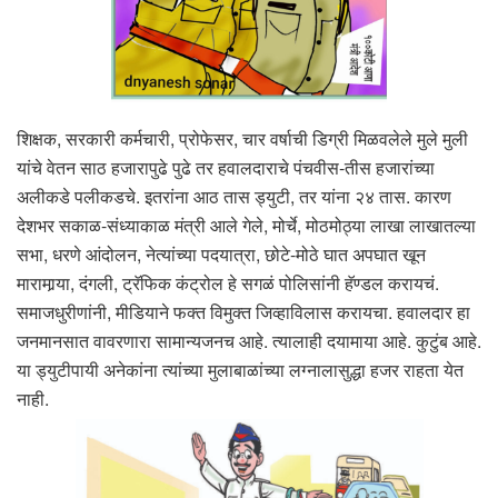
शिक्षक, सरकारी कर्मचारी, प्रोफेसर, चार वर्षाची डिग्री मिळवलेले मुले मुली
यांचे वेतन साठ हजारापुढे पुढे तर हवालदाराचे पंचवीस-तीस हजारांच्या
अलीकडे पलीकडचे. इतरांना आठ तास ड्युटी, तर यांना २४ तास. कारण
देशभर सकाळ-संध्याकाळ मंत्री आले गेले, मोर्चे, मोठमोठ्या लाखा लाखातल्या
सभा, धरणे आंदोलन, नेत्यांच्या पदयात्रा, छोटे-मोठे घात अपघात खून
मारामार्‍या, दंगली, ट्रॅफिक कंट्रोल हे सगळं पोलिसांनी हॅण्डल करायचं.
समाजधुरीणांनी, मीडियाने फक्त विमुक्त जिव्हाविलास करायचा. हवालदार हा
जनमानसात वावरणारा सामान्यजनच आहे. त्यालाही दयामाया आहे. कुटुंब आहे.
या ड्युटीपायी अनेकांना त्यांच्या मुलाबाळांच्या लग्नालासुद्धा हजर राहता येत
नाही.