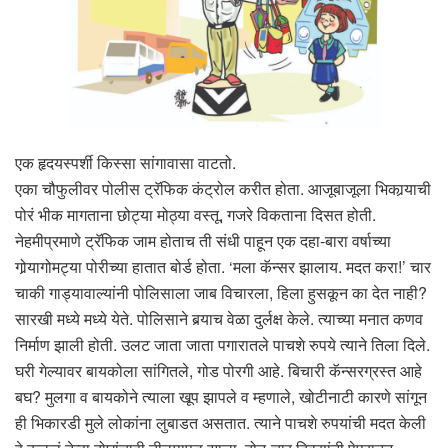
एक हृदयस्पर्शी किस्सा सांगावासा वाटतो.
एका चौफुलीवर पोलीस ट्रॅफिक कंट्रोल करीत होता. आजूबाजूला भिकार्‍याची
पोरं भीक मागताना छोट्या मोठ्या वस्तू, गजरे विकताना दिसत होती.
नेहमीप्रमाणे ट्रॅफिक जाम होताच ती संधी पाहून एक दहा-बारा वर्षाच्या
गोर्‍यागोमट्या पोरीच्या हातात बोर्ड होता. ‘मला कॅन्सर झालाय. मदत करा!’ चार
चाकी गाड्यावाल्यांनी पोलिसाला जाब विचारला, हिला हुसकून का देत नाही?
सारखी मध्ये मध्ये येते. पोलिसाने बर्‍याच वेळा दुर्लक्ष केले. त्याच्या मनात कणव
निर्माण झाली होती. उलट जाता जाता पगारातले पाचशे रुपये त्याने तिला दिले.
घरी गेल्यावर बायकोला सांगितले, गोड पोरगी आहे. बिचारी कॅन्सरग्रस्त आहे
बघ? मुलगा व बायकोने त्याला खूप झापले व म्हणाले, खोटीनाटी कारणे सांगून
ही भिकारडी मुले लोकांना लुबाडत असतात. त्याने पाचशे रुपयांची मदत केली