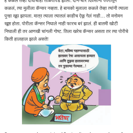
हे कळलं तेव्हा दोघांचाही तीळपापड झाला. दोन-चार दिवसांनी पेपरातून
कळलं, त्या मुलीला कॅन्सर नव्हता. हे बायको मुलाला कळले तेव्हा त्यांनी त्याला
पुन्हा खूप झापला. मात्र त्याला त्यातलं काहीच ऐकू गेलं नाही… तो मनोमन
खूश होता. पोरीला कॅन्सर निघाले नाही फारच बरं झालं. ही बातमी खोटी
निघाली ही तर आणखी चांगली गोष्ट. तिला खरेच कॅन्सर असता तर त्या पोरीचे
किती हालहाल झाले असते!