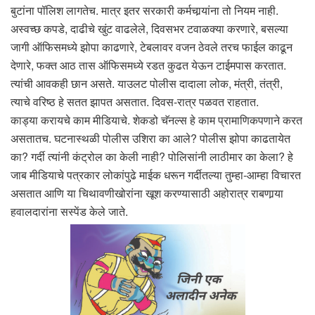
बुटांना पॉलिश लागतेच. मात्र इतर सरकारी कर्मचार्‍यांना तो नियम नाही.
अस्वच्छ कपडे, दाढीचे खुंट वाढलेले, दिवसभर टवाळक्या करणारे, बसल्या
जागी ऑफिसमध्ये झोपा काढणारे, टेबलावर वजन ठेवले तरच फाईल काढून
देणारे, फक्त आठ तास ऑफिसमध्ये रडत कुढत येऊन टाईमपास करतात.
त्यांची आवकही छान असते. याउलट पोलीस दादाला लोक, मंत्री, तंत्री,
त्याचे वरिष्ठ हे सतत झापत असतात. दिवस-रात्र पळवत राहतात.
काड्या करायचे काम मीडियाचे. शेकडो चॅनल्स हे काम प्रामाणिकपणाने करत
असतातच. घटनास्थळी पोलीस उशिरा का आले? पोलीस झोपा काढतायेत
का? गर्दी त्यांनी कंट्रोल का केली नाही? पोलिसांनी लाठीमार का केला? हे
जाब मीडियाचे पत्रकार लोकांपुढे माईक धरून गर्दीतल्या तुम्हा-आम्हा विचारत
असतात आणि या चिथावणीखोरांना खूश करण्यासाठी अहोरात्र राबणार्‍या
हवालदारांना सस्पेंड केले जाते.