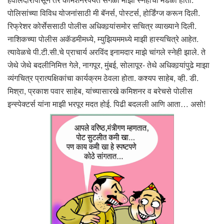
पोलिसांच्या विविध योजनांसाठी मी बॅनर्स, पोस्टर्स, होर्डिंग्ज करून दिली.
रिफ्रेशर कोर्सेससाठी पोलीस अधिकार्‍यांसमोर सचित्र व्याख्याने दिली.
नाशिकच्या पोलीस अकॅडमीमध्ये, म्युझियममध्ये माझी हास्यचित्रे आहेत.
त्यावेळचे पी.टी.सी.चे प्राचार्य अरविंद इनामदार माझे चांगले स्नेही झाले. ते
जेथे जेथे बदलीनिमित्त गेले, नागपूर, मुंबई, सोलापूर- तेथे अधिकार्‍यांपुढे माझा
व्यंगचित्र प्रात्यक्षिकांचा कार्यक्रम ठेवला होता. कश्यप साहेब, व्ही. डी.
मिश्रा, प्रकाश पवार साहेब, यांच्यासारखे कमिशनर व बरेचसे पोलीस
इन्स्पेक्टर्स यांना माझी भरपूर मदत होई. पिढी बदलली आणि आता… असो!