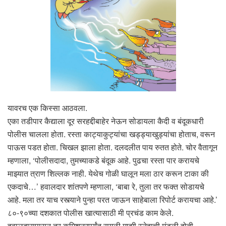
यावरच एक किस्सा आठवला.
एका तडीपार कैद्याला दूर सरहद्दीबाहेर नेऊन सोडायला कैदी व बंदूकधारी
पोलीस चालला होता. रस्ता काट्याकुट्यांचा खड्ड्याखुड्यांचा होताच, वरून
पाऊस पडत होता. चिखल झाला होता. दलदलीत पाय रुतत होते. चोर वैतागून
म्हणाला, ‘पोलीसदादा, तुमच्याकडे बंदूक आहे. पुढचा रस्ता पार करायचे
माझ्यात त्राण शिल्लक नाही. येथेच गोळी घालून मला ठार करून टाका की
एकदाचे…’ हवालदार शांतपणे म्हणाला, ‘बाबा रे, तुला तर फक्त सोडायचे
आहे. मला तर याच रस्त्याने पुन्हा परत जाऊन साहेबाला रिपोर्ट करायचा आहे.’
८०-९०च्या दशकात पोलीस खात्यासाठी मी प्रचंड काम केले.
हवालदारापासून तर कमिशनरपर्यंत सगळी माझी स्नेहाची मंडळी होती.