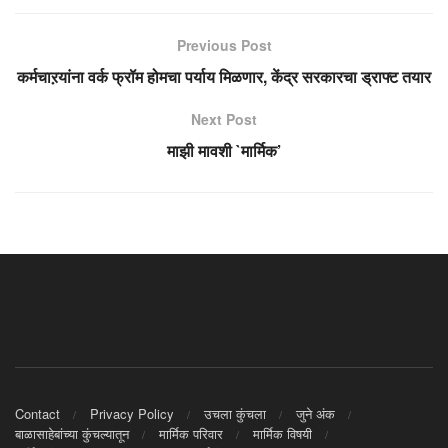
Previous Post
कर्मचाऱयांना वर्क फ्रॉम होमचा पर्याय मिळणार, केंद्र सरकारचा ड्राफ्ट तयार
Next Post
माझी मावशी `मार्मिक’
Contact
Privacy Policy
उचला कुंचला
जुने अंक
बाळासाहेबांच्या कुंचल्यातून
मार्मिक परिवार
मार्मिक विषयी