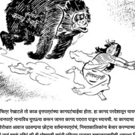
गचित्र रेखाटले तो काळ वृत्तपत्रांच्या कागदटंचाईचा होता. हा कागद परदेशातून या
्तमानपत्रे नानाविध युत्तäया करून जास्त कागद पदरात पाडून घ्यायची. या कागदाचा 
रोधात आवाज उठवणार्‍या छोट्या वर्तमानपत्रांचं, नियतकालिकांना बेजार करण्याच्या
ांचं नातं इतकं गहिरं की ही घोषणाही त्यांनी पहिल्या पानावर वृत्तपत्रसृष्टीची अ