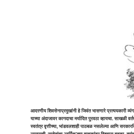
आदरणीय शिवसेनाप्रमुखांनी हे जिवंत भासणारे प्रत्ययकारी व्यं
याच्या अंदाजावर कागदाचा मर्यादित पुरवठा व्हायचा. साखळी वर
स्वतंत्र वृत्तीच्या, भांडवलशाही पाठबळ नसलेल्या आणि सरकारवि
लागायची. साहेबांचा ‘मार्मिक’च्या वाचकांवर विश्वास इतका, त्य