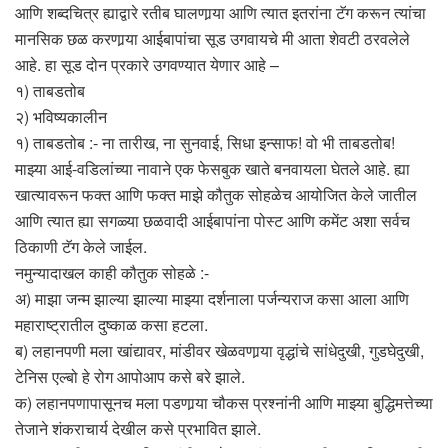
आणि शब्दचित्र ह्याद्वारे रतीब घालणार्‍या आणि त्यात इतरांना टॅग करून त्यांचा
मानसिक छळ करणार्‍या आईबापांचा सूड उगवायचे मी आता शेवटी ठरवलेले
आहे. हा सूड दोन प्रकारे उगवण्यात येणार आहे –
१) ताबडतोब
२) भविष्यकालीन
१) ताबडतोब :- ना तारीख, ना सुनवाई, सिधा इन्साफ! वो भी ताबडतोब!
माझ्या आई-वडिलांच्या नावाने एक फेसबुक खाते बनवायला घेतले आहे. ह्या
खात्यावरून फक्त आणि फक्त माझे कौतुक सोहळेच आयोजित केले जातील
आणि त्यात ह्या सगळ्या छळवादी आईबापांना पोस्ट आणि कमेंट अशा सर्वच
ठिकाणी टॅग केले जाईल.
नमुन्यादाखल काही कौतुक सोहळे :-
अ) माझा जन्म झाल्या झाल्या माझ्या दर्शनाला पर्जन्यराज कसा आला आणि
महाराष्ट्रातील दुष्काळ कसा हटला.
ब) लहानपणी मला खांद्यावर, मांडीवर खेळवणार्‍या वृद्धांचे सांधेदुखी, गुडघेदुखी,
टेनिस एल्बो हे रोग आपोआप कसे बरे झाले.
क) लहानपणापासूनच मला पडणार्‍या चौकस प्रश्नांनी आणि माझ्या बुद्धिमत्तेच्या
तेजाने शंकराचार्य देखील कसे प्रभावित झाले.