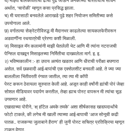
घ) माझ्या बालकवितांचा ढाचा पुढे जाऊन अनेकांच्या चरितार्थाचे साधन
अर्थात, ‘चारोळी’ म्हणून कसा प्रसिद्ध झाला.
च) मी घरासाठी बनवलेले आराखडे पुढे शहर नियोजन समितीच्या कसे
उपयोगाला आले.
छ) वर्गातल्या सेक्रेटरीविरुद्ध मी मैदानभर काढलेल्या सायकलफेरीवरून
अडवाणींना रथयात्रेची प्रेरणा कशी मिळाली.
ज) मिसाइल मॅन कलामांनी माझी घेतलेली भेट आणि मी त्यांना नटराजची
पेन्सिल दाखवून मिसाइलच्या निर्मितीचा दाखवलेला मार्ग. इ. इ.
२) भविष्यकालीन :- हा उपाय अत्यंत खडतर आणि धीराची परीक्षा बघणारा
असेल. सर्व छळवादी आई-बापांची एक एक्सेलशीट बनवली आहे. ते ज्या ज्या
बाललीला भिंतीवरती रंगवत जातील, त्या त्या मी कॉपी
पेस्ट करून ठेवायला सुरुवात केली आहे. अजून काही वर्षांनी ह्यांची पोरं जेव्हा
सोशल मीडियावर पदार्पण करतील, तेव्हा ह्याच पोस्ट वापरून मी त्यांचा सूड
उगवणार आहे.
एखाद्याच्या पोरीने, ‘क्ष् हॉटेल अमके तमके’ अशा शीर्षकासह खाद्यपदार्थांचे
फोटो टाकले, की लगेच मी खाली त्याच्या आई-बापाची ‘आज सोनूची कढी
पातळ.. राजकन्या जुलाबाने हैराण’ ही जुनी पोस्ट सचित्र प्रतिक्रिया म्हणून
टाकून देणार.