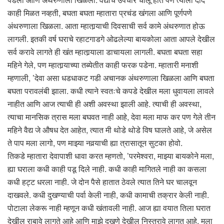
काही मिळत नव्हती, बघता बघता म्हातारा प्रचंड खंगला आणि पूर्णपणे
अंथरुणाला खिळला. आता म्हातार्‍याची दिवसाची सर्व कामे अंथरुणात होऊ
लागली. इतकी वर्ष घराचे रहाटगाडगे ओढलेल्या बायकोला आता आपले देखील
सर्व करावे लागते ही खंत म्हातार्‍याला डाचायला लागली. बघता बघता सहा
महिने गेले, पण म्हातार्‍याच्या तब्येतीत काही फरक पडेना. म्हातारी मनाशी
म्हणाली, ’देवा असा धडधाकट गडी अचानक अंथरुणाला खिळला आणि बघता
बघता परावलंबी झाला. कधी त्याने स्वतःचे कपडे देखील मला धुवायला लावले
नाहीत आणि आज त्याची ही अशी अवस्था झाली आहे. त्याची ही अवस्था,
त्याचा मानसिक त्रास मला बघवत नाही आहे, देवा मला माफ कर पण गेले तीन
महिने वैद्य जे औषध देत आहेत, त्यात मी थोडे थोडे विष घालते आहे, जे असेल
ते पाप मला लागो, पण माझ्या नवर्‍याची ह्या त्रासातून सुटका होवो.
तिकडे म्हातारा देवापाशी धावा करत म्हणतो, ’परमेश्वरा, माझ्या बायकोने मला,
ह्या घराला कधी काही पडू दिले नाही. कधी काही मागितले नाही का कसला
कधी हट्ट धरला नाही. जे दोन पैसे हातात ठेवले त्यात तिने घर चालवून
दाखवले. कधी दुखण्याची पर्वा केली नाही, कधी कामाची तक्रार केली नाही.
पोटाला लेकरू नाही म्हणून कधी खंतावली नाही. आज ह्या वयात तिला घरात
देखील राबावे लागते आहे आणि माझे दुखणे देखील निस्तरावे लागत आहे. मला