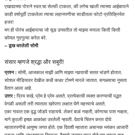
एखाद्याच्या पोराने स्वत:चा सेल्फी टाकला, की लगेच खाली त्याच्या आईबापाने
काही वर्षापूर्वी टाकलेला त्याचा लहानपणीचा साडीतला फोटो प्रतिक्रियेत
हजर!
मग ही पोरंच आईबापाचा जो सूड उगवतील तो माझ्या मनाला किती किती
कोमल गुदगुल्या करेल बरे.
– डूख धरलेली सोमी
संसार म्हणजे श्रद्धा और सबुरी!
प्रश्न :
सोमी, आजकाल माझी आणि माझ्या नवर्‍याची सतत भांडणे होतात.
सोशल मीडियावर देखील कधी कधाr टोमणे मारले जातात. सगळ्याचा नुसता
वैताग आला आहे.
उत्तर :
प्रिय सखे, प्रेम हे प्रेम असते. प्रत्येकाची व्यक्त करण्याची पद्धत
वेगळी असली तरी त्यातला खरेपणा लक्षात घेणे महत्त्वाचे असते.
एका गावात एक वृद्ध जोडपे राहायचे. लेकरं बाळं नव्हती, कोणाचा पाश नव्हता,
मागे कुठली इच्छा आकांक्षा उरलेली न्हवती. देवाचे चिंतन करत दोघे
म्हातारपणीचे आयुष्य जगत होते. एक दिवशी म्हातारा अचानक भयंकर आजारी
पडला आणि अंथरुणाला खिळला. वैद्याचे उपचार चालू होते पण त्याला दाद