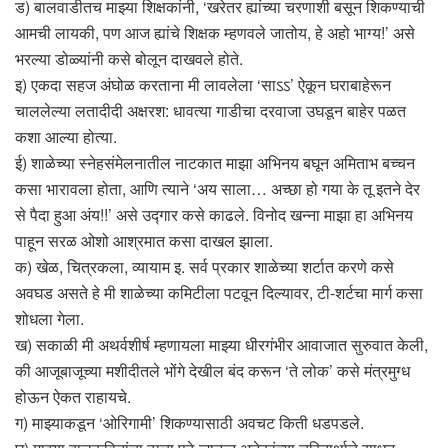
ड) बालवाडीतच माझ्या शिक्षकांनी, ‘खरेतर ह्यांच्या चरणाशी बसून शिकण्याची
आमची लायकी, पण आज ह्यांचे शिक्षक म्हणवले जातोय, हे अहो भाग्य!’ असे
भरल्या डोळ्यांनी कसे बोलून दाखवले होते.
इ) एकदा सहज अंघोळ करताना मी लावलेला ‘साऽऽ’ ऐकून घराबाहेरून
चाललेल्या लतादीदी अक्षरश: धावत्या गाडीचा दरवाजा उघडून बाहेर पळत
कशा आल्या होत्या.
ई) शाळेच्या स्नेहसंमेलनातील नाटकात माझा अभिनय बघून अमिताभ बच्चन
कसा भारावला होता, आणि त्याने ‘अय साला… अच्छा हो गया के तू इतने देर
से पैदा हुआ अंय!!’ असे उद्गार कसे काढले. विनोद खन्ना माझा हा अभिनय
पाहून सरळ ओशो आश्रमात कसा दाखल झाला.
क) खेळ, चित्रकला, व्यायाम इ. सर्व प्रकार शाळेच्या शर्टात करणे कसे
अवघड असते हे मी शाळेच्या कमिटीला पटवून दिल्यावर, टी-शर्टचा मार्ग कसा
शोधला गेला.
ख) सकाळी मी अथर्वशीर्ष म्हणायला माझ्या धीरगंभीर आवाजात सुरुवात केली,
की आजूबाजूच्या मशीदीतले भोंगे देखील बंद करून ‘ते लोक’ कसे मंत्रमुग्ध
होऊन ऐकत राहायचे.
ग) माझ्याकडून ‘ओरिगामी’ शिकण्यासाठी अवचट किती धडपडले.