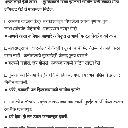
भ्रष्टांनाही ईडी लावा… तुमच्याकडे गोळा झालेली खोगीरभरती केवढा मोठा
लाँगकट घेते ते पाहायला मिळेल.
□ आमच्या काळात केंद्र सरकारकडून निघालेला रूपया पूर्णच्या पूर्ण
लाभार्थ्यांपर्यंत पोहोचतो : पंतप्रधान नरेंद्र मोदी.
■
म्हणजे आता कमिशन खाणारे अधिकृत लाभार्थी बनवून घेतलेत की काय!
□ महाराष्ट्राच्या शिष्टमंडळाने केंद्रीय गृहमंत्र्यांची भेट घेतल्याने काही फरक
पडत नाही : कर्नाटकाचे मुख्यमंत्री बोम्मई पुन्हा बरळले.
■
बरळले नाहीत, खरं बोलले. नकळत सगळी सेटिंग सांगून गेले.
□ गुजरातच्या विजयाचे श्रेय मोदींचे, हिमाचलमधला पराभव नशिबाने झाला :
नितीन गडकरी.
■
अरेरे, गडकरी पण झिलकर्‍यांमध्ये सामील झाले!
□ ‘मन की बात’चा सारग्रंथ काढण्याच्या नावाखाली मुंबईत वर्गणी गोळा करून
आर्थिक फसवणूक.
■
अरे देवा, ही तर डबल फसवणूक झाली.