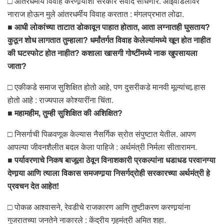
□ आंतरधर्मीय विवाह करणार्‍यांशी सरकार संवाद साधणार. आईवडिलांवर
नाराज होऊन मुले आंतरधर्मीय विवाह करतात : मंगलप्रभात लोढा.
■
आधी लोकांच्या ताटात डोकावून पाहात होतात, आता लग्नातही घुसताय?
कुठून शोध लागतात तुम्हाला? धर्मांतर्गत विवाह केलेल्यांमध्ये खून होत नाहीत
की घटस्फोट होत नाहीत? कशाला खासगी गोष्टींमध्ये नाक खुपसायला
जाता?
□ एकीकडे समाज सुशिक्षित होतो आहे, पण दुसरीकडे मानवी मूल्यांचा र्‍हास
होतो आहे : राज्यपाल कोश्यारींना चिंता.
■
महामहीम, तुम्ही सुशिक्षित की अशिक्षित?
□ निसर्गाची पिळवणूक केल्यास नैसर्गिक स्रोत संपुष्टात येतील. आपण
आपल्या जीवनशैलीत बदल केला पाहिजे : अर्थमंत्री निर्मला सीतारामन.
■
पर्यावरणाचे निकष बाजूला ठेवून विनाशकारी प्रकल्पांना धडाधड परवानग्या
देणार्‍या आणि त्याला विकास समजणार्‍या निसर्गद्रोही सरकारच्या अर्थमंत्री हे
प्रवचन देत आहेत!
□ पोकळ आश्वासने, रेवडीचे राजकारण आणि तुष्टीकरण करणार्‍यांना
गुजरातच्या जनतेने नाकारले : केंद्रीय गृहमंत्री अमित शहा.