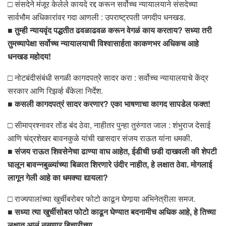
□ संसदेने मंजूर केलेले कायदे रद्द करून सर्वोच्च न्यायालयाने संसदेच्या
सार्वभौम अधिकारांवर गदा आणली : उपराष्ट्रपती जगदीप धनखड.
■
तुम्ही न्यायवृंद पद्धतीत ढवळाढवळ करून वेगळं काय करताय? सध्या तरी
तुमच्यापेक्षा सर्वोच्च न्यायालयाची विश्वासार्हता काकणभर अधिकच आहे
धनखड महोदय!
□ नोटबंदीसंबंधी सगळी कागदपत्रे सादर करा : सर्वोच्च न्यायालयाचे केंद्र
सरकार आणि रिझर्व्ह बँकेला निर्देश.
■
कसली कागदपत्रं सादर करणार? एका भाषणाचा कागद सापडेल फक्त!
□ सीमाप्रश्नावर तोंड बंद ठेवा, नाहीतर पुन्हा तुरुंगात जाल : शंभुराज देसाई
आणि चंद्रशेखर बावनकुळे यांची खासदार संजय राऊत यांना धमकी.
■
संजय राऊत शिवसेनेचा ढाण्या वाघ आहेत, ईडीची छडी दाखवली की शेपटी
घालून बावन्नबुळ्यांच्या बिळात शिरणारे उंदीर नाहीत, हे लक्षात ठेवा. मोगलाई
लागून गेली आहे का धमक्या द्यायला?
□ राज्यपालांच्या खुर्चीबरोबर फोटो काढून घेणार्‍या अभिनेत्रीला समज.
■
सध्या त्या खुर्चीसोबत फोटो काढून घेण्यात बदनामीच अधिक आहे, हे तिच्या
लक्षात आलं नसणार बिचारीच्या.