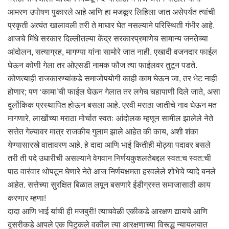
आमरण उपोषण पुकारले आहे आणि हा मजकूर लिहिला जात असेपर्यंत त्यांची
प्रकृती अत्यंत खालावली तरी ते माघार घेत नसल्याने परिस्थिती गंभीर आहे.
आजचे मिंधे सरकार दिल्लीतल्या केंद्र सरकारप्रमाणेच सामान्य जनतेच्या
आंदोलन, सत्याग्रह, मागण्या यांना सामोरे जात नाही. एखादी वजनदार फाईल
घेऊन कोणी गेला तर ओएसडी नामक फौज त्या फाईलवर तुटून पडते.
कोणत्याही राजकारण्यांकडे समाजोपयोगी काही काम घेऊन जा, तर भेट नाही
होणार; पण ‘कामा’ची फाईल घेऊन गेलात तर लगेच चहापाणी दिले जाते, असा
दुर्लोकिक प्रस्थापित होऊन बसला आहे. एरवी मराठा जातीचे नाव घेऊन मत
मागणारे, लाखोंच्या मराठा मोर्चात स्वतः आंदोलक म्हणून सामील झालेले नेते
सत्तेत गेल्यावर मात्र राजकीय गुलाम झाले आहेत की काय, अशी शंका
येण्यासारखे वातावरण आहे. हे दादा आणि भाई कितीही मोठ्या पदावर बसले
तरी ती पदे उधारीची असल्याने वेगवान निर्णयकुशलतेबद्दल स्वत:च स्वत:ची
पाठ वारंवार थोपटून घेणारे नेते आज निर्णयक्षमता हरवलेले शोभेचे प्यादे बनले
आहेत. सत्तेच्या सुरक्षित बिळात लपून बसणारे ईडीग्रस्त समाजासाठी काय
करणार म्हणा!
दादा आणि भाई यांची ही मजबुरी! त्याचवेळी एकीकडे आरक्षण द्यायचे आणि
दुसरीकडे आपले एक पिटुकले वकील त्या आरक्षणाच्या विरूद्ध न्यायलयात