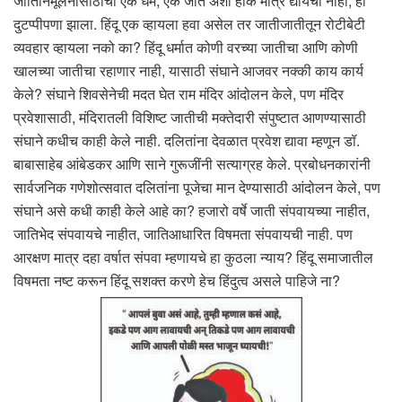
जातिनिर्मूलनासाठीची एक धर्म, एक जात अशी हाक मात्र द्यायची नाही, हा
दुटप्पीपणा झाला. हिंदू एक व्हायला हवा असेल तर जातीजातीतून रोटीबेटी
व्यवहार व्हायला नको का? हिंदू धर्मात कोणी वरच्या जातीचा आणि कोणी
खालच्या जातीचा रहाणार नाही, यासाठी संघाने आजवर नक्की काय कार्य
केले? संघाने शिवसेनेची मदत घेत राम मंदिर आंदोलन केले, पण मंदिर
प्रवेशासाठी, मंदिरातली विशिष्ट जातीची मक्तेदारी संपुष्टात आणण्यासाठी
संघाने कधीच काही केले नाही. दलितांना देवळात प्रवेश द्यावा म्हणून डॉ.
बाबासाहेब आंबेडकर आणि साने गुरूजींनी सत्याग्रह केले. प्रबोधनकारांनी
सार्वजनिक गणेशोत्सवात दलितांना पूजेचा मान देण्यासाठी आंदोलन केले, पण
संघाने असे कधी काही केले आहे का? हजारो वर्षे जाती संपवायच्या नाहीत,
जातिभेद संपवायचे नाहीत, जातिआधारित विषमता संपवायची नाही. पण
आरक्षण मात्र दहा वर्षात संपवा म्हणायचे हा कुठला न्याय? हिंदू समाजातील
विषमता नष्ट करून हिंदू सशक्त करणे हेच हिंदुत्व असले पाहिजे ना?