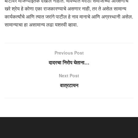
बोटावर मोजण्याइतके देखील नाहीत. भविष्यात मराठा समाजाच्या आरक्षणाचे
खरे श्रेय हे कोणा एका राजकारण्याचे असणार नाही, तर ते असेल सामान्य
कार्यकर्त्यांचे आणि त्यात जरांगे पाटील हे नाव मानाचे आणि अग्रस्थानी असेल.
सामान्याचा हा असामान्य लढा यशस्वी व्हावा.
Previous Post
दादरचा निरोप घेताना…
Next Post
वात्रटायन