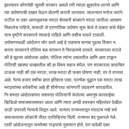
झाल्यावर कोणतेही जुलमी सरकार असले तरी त्याला झुकावेच लागते आणि
त्या उपोषणाची दखल घेऊन बोलणी करावी लागतात. जालन्यात मनोज जरांगे-
पाटील या एका अल्पभूधारक मराठा शेतकरी बांधवाने मराठा जातीला आरक्षण
मिळालेच पाहिजे, यासाठी जे प्राणांतिक उपोषण सुरू केले ते दाबता कसे येईल
याच दृष्टीने सरकारने त्याकडे पाहिले आणि तशीच पावले टाकली.
उपोषणस्थळी आंदोलन जोर धरते आहे हे पाहताच मागचा पुढचा विचार न
करता सरकारने पोलिस बळ वापरून ते चिरडायचे ठरवले. सरकारला वाटले
की हे मूठभर आंदोलक आहेत, पोलिस त्यांना उचलतील आणि आत टाकून
पोलिसी खाक्या दाखवतील की हा विषय सहज संपेल. पण सरकारला कदाचित
ठाऊक नाही की एक मराठा, लाख मराठा ही फक्त घोषणा नाही, तर ते वास्तव
आहे. गेल्या हजार वर्षांचा ज्ञात इतिहास पाहा, प्रत्येक युद्धात एक मराठा लाख
मराठ्यांच्या बरोबरीचा आहे ही शौर्यगाथा सांगणारी उदाहरणे सापडतील.
निःशस्त्र आंदोलकांवर सशस्त्र पोलिसांनी केलेल्या अमानुष कारवाईचा
व्हिडिओ समाजमाध्यमावर आला आणि त्यात अगदी वयस्कर महिलांवर देखील
लाठी उगारली गेल्याचे दिसून आले. यानंतर राज्यभरातून मराठाच नव्हे सर्व
समाजातल्या लोकांनी तीव्र प्रतिक्रिया दिली. राज्यभर बंद पुकारले गेले.
एरवी आंदोलनातून जनतेच्या गाड्यांचे नुकसान होते, पण यावेळी एका