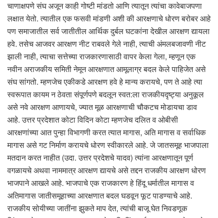
चाणाक्षपणे संघ अजून काही गोष्टी मांडतो आणि त्यातून त्यांचा कावेबाजपणा
लक्षात येतो. त्यातील एक फसवी मांडणी अशी की आरक्षणाचे धोरण बरोबर आहे
पण समाजातील सर्व जातीतील आर्थिक दुर्बल घटकांना देखील आरक्षण द्यायला
हवे. तसेच आजवर आरक्षण नीट राबवले गेले नाही, त्याची अंमलबजावणी नीट
झाली नाही, त्याचा सत्तेच्या राजकारणासाठी वापर केला गेला, म्हणून एक
नवीन अराजकीय समिती नेमून आरक्षणात आमूलाग्र बदल केले पाहिजेत असे
संघ सांगतो. म्हणजेच एकीकडे आरक्षण हवे हे मान्य करायचे, पण ते आहे त्या
स्वरूपात कायम न ठेवता संपूर्णपणे बदलून स्वत:ला राजकीयदृष्ट्या अनुकूल
असे नवे आरक्षण आणायचे, ज्यात मूळ आरक्षणाची चौकटच मोडायचा डाव
आहे. उत्तर प्रदेशात कोटा विदिन कोटा म्हणजेच दलित व ओबीसी
आरक्षणांच्या आत पुन्हा विभागणी करत त्यात मागास, अति मागास व सर्वाधिक
मागास असे गट निर्माण करायचे धोरण स्वीकारले आहे. जे जातसमूह भाजपाला
मतदान करत नाहीत (उदा. उत्तर प्रदेशचे यादव) त्यांना आरक्षणातून पूर्ण
वगळायचे अथवा नाममात्र आरक्षण द्यायचे असे तद्दन राजकीय आरक्षण धोरण
भाजपाने आखले आहे. भाजपाचे एक राजकारण हे हिंदू धर्मातील मागास व
अतिमागास जातीसमूहाच्या आरक्षणात बदल घडवून फूट पाडण्याचे आहे.
राजकीय सोयीच्या जातींना झुकते माप देत, त्यांची बाजू घेत निवडणूक