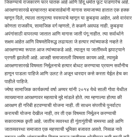
जिंकण्याचे राजकारण फार घातक आहे आणि हिंदू धर्मात फूट पाडणारेच आहे.
आरक्षणासारखे ब्रम्हास्त्र बाबासाहेबांनी मागास समाजाच्या हातात एक हक्क
म्हणून दिले, त्याला तात्पुरत्या स्वरूपाचे म्हणून या कुबड्या आहेत, असे वारंवार
कोणता राजकीय, सामाजिक वर्ग म्हणतो, ते कळणे अवघड नाही. कुबड्या
अपंगांसाठी वापरल्या जातात आणि मागास जाती पंगू नाहीत. त्या सर्वार्थाने
सक्षम आहेत आणि विषमतेविरूद्ध लढायला जे हत्यार त्यांच्याकडे नव्हते ते
आरक्षणाच्या रूपात आज त्यांच्याकडे आहे. त्यातून या जातींमध्ये झपाट्याने
प्रगती झालेली आहे. आजही समाजातली विषमता कायम आहे, त्यामुळे
आरक्षणासारखे विषमता निर्मूलनाचे हत्यार बोथट करण्याचा प्रयत्न सर्वांनीच
हाणून पाडला पाहिजे आणि उलट ते अजून धारदार कसे करता येईल हेच का
पाहीले पाहिजे.
ज्येष्ठ सामाजिक कार्यकर्त्या वर्षा अय्यर यांनी २०१४ येथे साली गोवा येथील
व्याख्यानात आरक्षणावर महत्वाचे मुद्दे मांडले होते. त्या म्हणाल्या होत्या की
आरक्षण ही गरिबी हटवण्याची योजना नाही. ती साधन संपत्तीचे पुनर्वाटप
करायची योजना देखील नाही, तर ती एक विषमता निर्मूलन करण्याची
सकारात्मक कृती आहे. जातीय व्यवस्था ही गुंतागुंतीची समस्या आहे आणि
जातव्यवस्था समाजात एक महत्त्वाची भूमिका बजावत असते. निव्वळ नावे
बदलून आणि आंतरजातीय विवाह करून जातीयता थोडीफार कमी झाली तरी