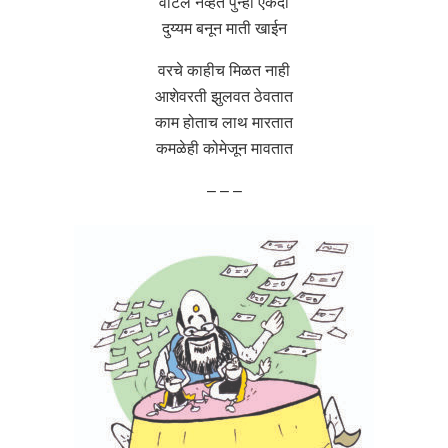
वाटले नव्हते पुन्हा एकदा
दुय्यम बनून माती खाईन
वरचे काहीच मिळत नाही
आशेवरती झुलवत ठेवतात
काम होताच लाथ मारतात
कमळेही कोमेजून मावतात
– – –