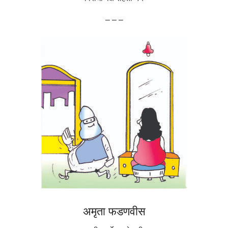
– – –
अमृता फडणवीस