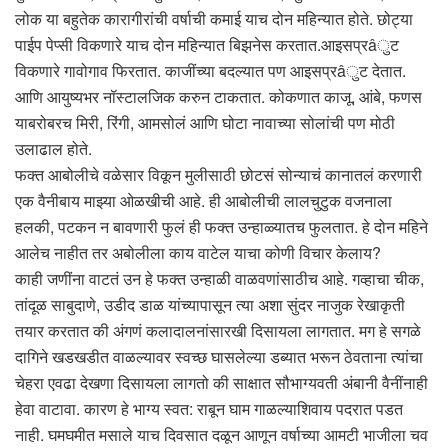
लोक या बहुतेक कारागीरांची वर्षाची कमाई याच दोन महिन्यात होते. छोट्या
पाईप पेप्सी विकणारे याच दोन महिन्यात बिझनेस करतात.आइसप्रâुट
विकणारे गावोगाव फिरतात. काजींच्या बदल्यात पण आइसप्रâुट देतात.
आणि आयुष्यभर नॉस्टालजिक करुन टाकतात. कोकणात काजू, आंबे, फणस
याबरोबरच मिरी, रिंगी, आमसोलं आणि घोटा नावाच्या सोलांची पण मोठी
उलाढाल होते.
फक्त आबोलीचे वळेसार विकून मुलीसाठी छोटसं सोन्याचं कानातलं करणारी
एक वैनीबाय माझ्या ओळखीची आहे. ही आबोलीची लालचुटुक वजनाला
हलकी, पटकन न बावणारी फुलं ही फक्त उन्हाळ्यातच फुलतात. हे दोन महिने
आलेच नाहीत तर अबोलीला काय वाटेल याचा कोणी विचार केलाय?
काही जणींना वाटतं उन हे फक्त उन्हाळी वाळवणांसाठीच आहे. गव्हाचा चीक,
तांदूळ साबुदाणे, उडीद डाळ यांच्यापासून त्या अशा सुंदर नाजुक रेखाकृती
तयार करतात की अंगणं कलादालनांसारखी दिसायला लागतात. मग हे सगळे
दागिने खडखडीत वाळल्यावर स्वच्छ घासलेल्या डब्यात भरून ठेवताना त्यांचा
चेहरा एवढा देखणा दिसायला लागतो की साक्षात सौभाग्यवती अंबानी वैनींनाही
हेवा वाटावा. कारण हे भाग्य स्वत: राबून घाम गाळल्याशिवाय पदरात पडत
नाही. घमघमीत मसाले याच दिवसात दळून आणून वर्षाच्या आमटी भाजीला चव