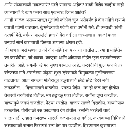
आणि संध्याकाळी मावळणारे? एवढे सामान्य आहेत? बाकी विशेष काहीच नाही
त्यांच्यात? हे काय फक्त साठ एकसष्ट दिवस आहेत?
आम्ही शाळेत असल्यापासून मुलांची कॉलेजं सुरु असेपर्यंत हे दोन महिने म्हणजे
वर्षाची पर्वणी वाटतात. कुंभमेळ्याची पर्वणी बारा वर्षांनी येते. ही उन्हाळी पर्वणी
दरवर्षी येते. वर्षभर आखलेले हजारो बेत तडीला जाण्याचा हा काळ! फक्त
उन्हाचं सोनं करण्याची किमया आपल्या अंगात हवी.
जी माणसं असं म्हणतात की दोन महिने काय आत्ता जातील… त्यांना माहितेय
का करवंदीचा, जांभळाचा, काजूचा आणि आंब्याचा मोहोर फुल परफॉर्मन्सच्या
तयारीत आहे. सगळीकडे मंद सुगंध परमळत आहे.. करवंदीची फुलं म्हणजे तर
स्टेजच्या मागे असलेल्या पांढर्‍या शुभ्र ड्रेसमध्ये चिमुकल्या मुलींसारख्या
वाटतायत. आता सगळ्या मोहोरातून हळुवारपणे छोटे छोटे हिरवे मणी
लगडतील… दिसामासाने वाढतील.. रंगरुप येईल.. मग ही फळं जून होतील.
तेजस्वी तरणीबांड होतील. मग हळुहळू पक्व होतील. सर्वांना तृप्त करतील.
यांच्यामुळे जंगलं सजतील, पेट्या भरतील, बाजार साजरे दिसतील. बाळगोपाळ
हरखतील. पोरीबाळी रस काढण्यात दंग होतील. रसांनी भरलेली ताटं
साठांसाठी उन्हात नजराण्यासारखी तळपायला लागतील. करवंदांच्या निमित्ताने
संध्याकाळी रानात फिरायचे रम्य बेत पार पडतील. हिरव्यागार कुड्याच्या