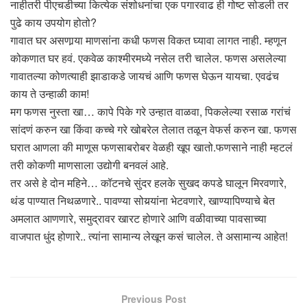
नाहीतरी पीएचडीच्या कित्येक संशोधनांचा एक पगारवाढ ही गोष्ट सोडली तर
पुढे काय उपयोग होतो?
गावात घर असणार्‍या माणसांना कधी फणस विकत घ्यावा लागत नाही. म्हणून
कोकणात घर हवं. एकवेळ काश्मीरमध्ये नसेल तरी चालेल. फणस असलेल्या
गावातल्या कोणत्याही झाडाकडे जायचं आणि फणस घेऊन यायचा. एवढंच
काय ते उन्हाळी काम!
मग फणस नुस्ता खा… कापे पिके गरे उन्हात वाळवा, पिकलेल्या रसाळ गरांचं
सांदणं करुन खा किंवा कच्चे गरे खोबरेल तेलात तळून वेफर्स करुन खा. फणस
घरात आणला की माणूस फणसाबरोबर वेळही खूप खातो.फणसाने नाही म्हटलं
तरी कोकणी माणसाला उद्योगी बनवलं आहे.
तर असे हे दोन महिने… कॉटनचे सुंदर हलके सुखद कपडे घालून मिरवणारे,
थंड पाण्यात निथळणारे.. पावण्या सोयर्‍यांना भेटवणारे, खाण्यापिण्याचे बेत
अमलात आणणारे, समुद्रावर खारट होणारे आणि वळीवाच्या पावसाच्या
वाजपात धुंद होणारे.. त्यांना सामान्य लेखून कसं चालेल. ते असामान्य आहेत!
Previous Post