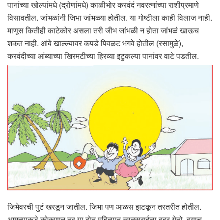
पानांच्या खोल्यांमधे (द्रोणांमधे) काळीभोर करवंदं नवरत्नांच्या राशीप्रमाणे
विसावतील. जांभळांनी जिभा जांभळ्या होतील. या गोष्टीला काही विलाज नाही.
माणूस कितीही काटेकोर असला तरी जीभ जांभळी न होता जांभळं खाऊच
शकत नाही. आंबे खाल्ल्यावर कपडे पिवळट भगवे होतील (रसामुळे),
करवंदीच्या आंब्याच्या खिरमटीच्या हिरव्या इटुकल्या पानांवर वाटे पडतील.
जिभेवरची पुटं खरडून जातील. जिभा पण आळस झटकून तरतरीत होतील.
आमच्याकडे कोकणात तर या दोन महिन्यात लग्नसराईला बहर येतो. बर्‍याच