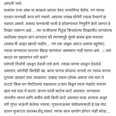
आणली जाते.
फळांचा राजा आंबा या काळात आपला बेस्ट परफॉर्मन्स देतोच. पण त्याचा
प्रधान फणसही काय मागे नसतो. आपल्या लख्ख सोनेरी रसाळ वैभवाने हा
तळपत असतो. कच्च्या फणसाची भाजी हे कोकणातलं निगुतीने केले जाणारं हे
तिखट पक्वान्न आहे… त्या भाजीतल्या पिठुळ शिजलेल्या तिखटमीठ लागलेल्या
आठीळ्या एवढ्या छान लागतात की त्याच्यापुढे तुमचे कबाब झक मारतात
(कबाब मी अजून खाल्ले नाहीत… पण एक अचूक अंदाज असावा बहुतेक).
रसाळ फणसाला घाटावर शेंबडा म्हणतात! आमच्यात नाही म्हणत असं…! असं
म्हटलं तर खाववणार तरी कसं?
घरोघरी तिजोरी उघडून ठेवावी तसे कापे, रसाळ फणस उघडून ठेवलेले
असतात. कोणीही कितीही खा. कापा फणस फोडावा लागतो तर रसाळ फणस
पुस्तक उघडावं तसा उघडतात. एखादा राक्षस प्रेमळ असावा तसं मला ते
वाटतं! किंवा मग गोष्टीतल्या राक्षसाला उःशाप मिळून त्याचं गंधर्वात रुपांतर
व्हावं तसं मला ते वाटतं. कारण वरती काटेच काटे असतात. फणसावर
जास्तीत जास्त आणि कमीत कमी किती काटे असतात याचा अभ्यास अजून
तरी गुगल भाऊंनी केलेला नसावा. गुगलभाऊंच्या संशोधनासाठी हे एक मोठं
दालन फुकटात उपलब्ध होवू शकतं. त्याचा काय उपयोग होणार नाही सोडा…