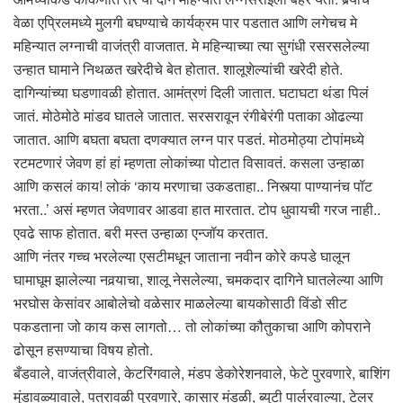
वेळा एप्रिलमध्ये मुलगी बघण्याचे कार्यक्रम पार पडतात आणि लगेचच मे
महिन्यात लग्नाची वाजंत्री वाजतात. मे महिन्याच्या त्या सुगंधी रसरसलेल्या
उन्हात घामाने निथळत खरेदीचे बेत होतात. शालूशेल्यांची खरेदी होते.
दागिन्यांच्या घडणावळी होतात. आमंत्रणं दिली जातात. घटाघटा थंडा पिलं
जातं. मोठेमोठे मांडव घातले जातात. सरसरावून रंगीबेरंगी पताका ओढल्या
जातात. आणि बघता बघता दणक्यात लग्न पार पडतं. मोठमोठ्या टोपांमध्ये
रटमटणारं जेवण हां हां म्हणता लोकांच्या पोटात विसावतं. कसला उन्हाळा
आणि कसलं काय! लोकं ‘काय मरणाचा उकडताहा.. निस्त्या पाण्यानंच पॉट
भरता..’ असं म्हणत जेवणावर आडवा हात मारतात. टोप धुवायची गरज नाही..
एवढे साफ होतात. बरी मस्त उन्हाळा एन्जॉय करतात.
आणि नंतर गच्च भरलेल्या एसटीमधून जाताना नवीन कोरे कपडे घालून
घामाघूम झालेल्या नवर्‍याचा, शालू नेसलेल्या, चमकदार दागिने घातलेल्या आणि
भरघोस केसांवर आबोलेचो वळेसार माळलेल्या बायकोसाठी विंडो सीट
पकडताना जो काय कस लागतो… तो लोकांच्या कौतुकाचा आणि कोपराने
ढोसून हसण्याचा विषय होतो.
बँडवाले, वाजंत्रीवाले, केटरिंगवाले, मंडप डेकोरेशनवाले, फेटे पुरवणारे, बाशिंग
मुंडावळ्यावाले, पत्रावळी पुरवणारे, कासार मंडळी, ब्युटी पार्लरवाल्या, टेलर