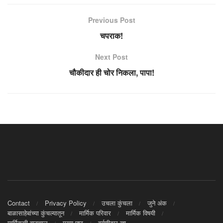
Previous Post
चपराक!
Next Post
चौकीदार ही चोर निकला, पापा!
Contact
Privacy Policy
उचला कुंचला
जुने अंक
बाळासाहेबांच्या कुंचल्यातून
मार्मिक परिवार
मार्मिक विषयी
मार्मिकची वाटचाल
मुख्य पृष्ठ
वर्गणीदार व्हा