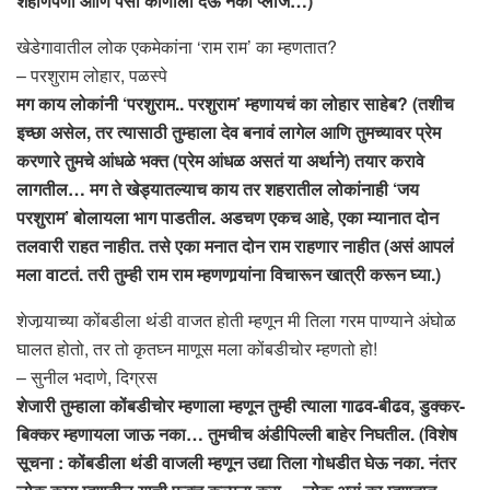
शहाणपणा आणि पैसा कोणाला देऊ नका प्लीज…)
खेडेगावातील लोक एकमेकांना ‘राम राम’ का म्हणतात?
– परशुराम लोहार, पळस्पे
मग काय लोकांनी ‘परशुराम.. परशुराम’ म्हणायचं का लोहार साहेब? (तशीच
इच्छा असेल, तर त्यासाठी तुम्हाला देव बनावं लागेल आणि तुमच्यावर प्रेम
करणारे तुमचे आंधळे भक्त (प्रेम आंधळ असतं या अर्थाने) तयार करावे
लागतील… मग ते खेड्यातल्याच काय तर शहरातील लोकांनाही ‘जय
परशुराम’ बोलायला भाग पाडतील. अडचण एकच आहे, एका म्यानात दोन
तलवारी राहत नाहीत. तसे एका मनात दोन राम राहणार नाहीत (असं आपलं
मला वाटतं. तरी तुम्ही राम राम म्हणणार्‍यांना विचारून खात्री करून घ्या.)
शेजार्‍याच्या कोंबडीला थंडी वाजत होती म्हणून मी तिला गरम पाण्याने अंघोळ
घालत होतो, तर तो कृतघ्न माणूस मला कोंबडीचोर म्हणतो हो!
– सुनील भदाणे, दिग्रस
शेजारी तुम्हाला कोंबडीचोर म्हणाला म्हणून तुम्ही त्याला गाढव-बीढव, डुक्कर-
बिक्कर म्हणायला जाऊ नका… तुमचीच अंडीपिल्ली बाहेर निघतील. (विशेष
सूचना : कोंबडीला थंडी वाजली म्हणून उद्या तिला गोधडीत घेऊ नका. नंतर