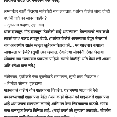
सिरीयस वाटलं तर गंभीरपणे घेऊ नका).
लग्नानंतर काही स्त्रिया माहेरचेही नाव लावतात. पक्षांतर केलेले लोक दोन्ही
पक्षांची नावे का लावत नाहीत?
– तुकाराम गव्हाणे, एदलाबाद
धाक दाखवून, मोह दाखवून ‘ठेवलेली बाई’ आपल्याला ‘ठेवणार्‍याचं’ नाव कधी
लावते का? उलट लपवून ठेवते. (पक्षांतर केलेले आपल्याला ठेवून घेणार्‍याचं
नाव आदरणीय साहेब म्हणून खुलेआम घेतात की… मग आडनाव कशाला
लावायला पाहिजे? (तुम्ही उद्या म्हणाल, ठेवलेल्या लोकांनी, ठेवून घेणार्‍या
लोकांचं नाव उखाण्यात घ्यायला पाहिजे. त्यांनी कितीही अति केलं तरी आपण
अति अपेक्षा करू नये.)
संतोषराव, एकीकडे पैसा दुसरीकडे शहाणपण, तुम्ही काय निवडाल?
– विनीता सोनार, बुलडाणा
माझ्याकडे नाहीये तोच शहाणपणा निवडेन. शहाणपणा आला की पैसे
कमावण्याचाही शहाणपणा येईल (असं काही बोललं की माझ्याकडे शहाणपणा
आहे असं उगाच वाटायला लागतं) आणि मग पैसा निवडावासा वाटतो. उगाच
मला कन्फ्युज केलंत विनिता ताई.. (माझं ठरलं की तुम्हाला कळवतो.. तोपर्यंत