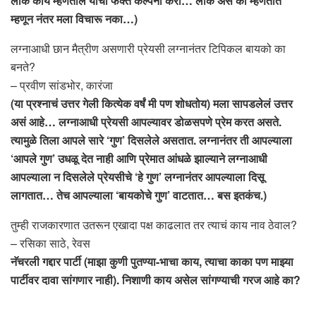
लोक काय म्हणतील याची फक्त कल्पना करा… लोक असं का म्हणतात
म्हणून नंतर मला विचारू नका…)
लग्नाआधी छान मैत्रीण असणारी प्रेयसी लग्नानंतर टिपिकल बायको का
बनते?
– प्रवीण सांडभोर, कारंजा
(या प्रश्नाचं उत्तर गेली कित्येक वर्षं मी पण शोधतोय) मला सापडलेलं उत्तर
असं आहे… लग्नाआधी प्रेयसी आपल्यावर डोळसपणे प्रेम करत असते.
त्यामुळे तिला आपले सारे ‘गुण’ दिसलेले असतात. लग्नानंतर ती आपल्याला
‘आपले गुण’ उधळू देत नाही आणि प्रेमात आंधळे झाल्याने लग्नाआधी
आपल्याला न दिसलेले प्रेयसीचे ‘हे गुण’ लग्नानंतर आपल्याला दिसू
लागतात… तेच आपल्याला ‘बायकोचे गुण’ वाटतात… बस इतकंच.)
तुम्ही राजकारणात उतरून एखादा पक्ष काढलात तर त्याचं काय नाव ठेवाल?
– रसिका साठे, रेवस
नॅचरली गद्दार पार्टी (माझा कुणी पुतण्या-भाचा काय, त्याचा काका पण माझ्या
पार्टीवर दावा सांगणार नाही). निशाणी काय असेल सांगण्याची गरज आहे का?