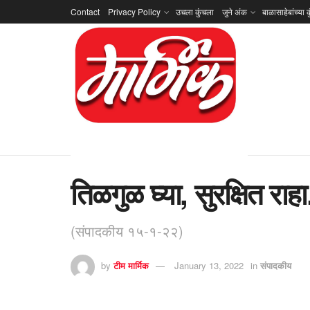
Contact
Privacy Policy
उचला कुंचला
जुने अंक
बाळासाहेबांच्या क
तिळगुळ घ्या, सुरक्षित रा
(संपादकीय १५-१-२२)
by
टीम मार्मिक
January 13, 2022
in
संपादकीय