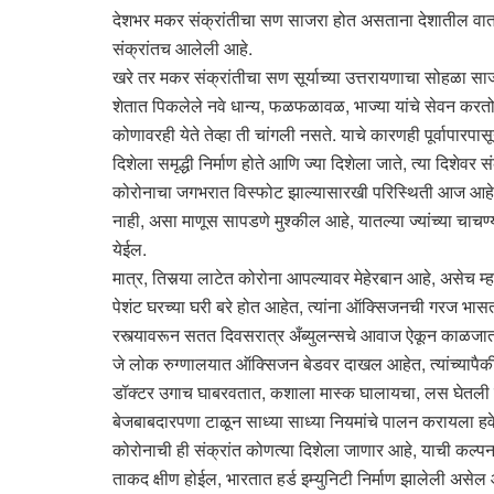
देशभर मकर संक्रांतीचा सण साजरा होत असताना देशातील वातावर
संक्रांतच आलेली आहे.
खरे तर मकर संक्रांतीचा सण सूर्याच्या उत्तरायणाचा सोहळा 
शेतात पिकलेले नवे धान्य, फळफळावळ, भाज्या यांचे सेवन करतो, 
कोणावरही येते तेव्हा ती चांगली नसते. याचे कारणही पूर्वापारपास
दिशेला समृद्धी निर्माण होते आणि ज्या दिशेला जाते, त्या दिशे
कोरोनाचा जगभरात विस्फोट झाल्यासारखी परिस्थिती आज आहे. आताप
नाही, असा माणूस सापडणे मुश्कील आहे, यातल्या ज्यांच्या चाच
येईल.
मात्र, तिसर्‍या लाटेत कोरोना आपल्यावर मेहेरबान आहे, असेच म्
पेशंट घरच्या घरी बरे होत आहेत, त्यांना ऑक्सिजनची गरज भासत 
रस्त्यावरून सतत दिवसरात्र अँब्युलन्सचे आवाज ऐकून काळजात
जे लोक रुग्णालयात ऑक्सिजन बेडवर दाखल आहेत, त्यांच्यापैकी 
डॉक्टर उगाच घाबरवतात, कशाला मास्क घालायचा, लस घेतली 
बेजबाबदारपणा टाळून साध्या साध्या नियमांचे पालन करायला हव
कोरोनाची ही संक्रांत कोणत्या दिशेला जाणार आहे, याची कल्पन
ताकद क्षीण होईल, भारतात हर्ड इम्युनिटी निर्माण झालेली अस