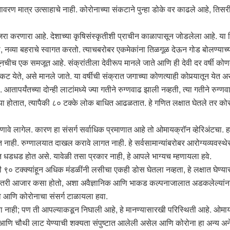
ण मात्र उत्साहाचे नाही. कोरोनाच्या संकटाने पुन्हा डोके वर काढले आहे, तिसर
साजरा करणारा आहे. देशाच्या कृषिसंस्कृतीशी प्राचीन काळापासून जोडलेला आहे.
नव्या बहराचे स्वागत करतो. त्याचबरोबर एकमेकांना तिळगूळ देऊन गोड बोलण्याच्या श
ूनचीच एक समजूत आहे. संक्रांतीला देवीरूप मानले जाते आणि ही देवी दर वर्षी कोणत्या
वर संकट येते, असे मानले जाते. या वर्षीची संक्रात जगाच्या कोणत्याही कोपर्‍यातून
र्यंतच्या दोन्ही लाटांमध्ये ज्या गतीने रुग्णवाढ झाली नव्हती, त्या गतीने रुग्
ण्या होतात, त्यापैकी ८० टक्के लोक बाधित आढळतात. हे गणित लक्षात घेतले तर को
हणावे लागेल. कारण हा संसर्ग सर्वाधिक प्रमाणात आहे तो ओमायक्रॉन व्हेरिअंटचा. हा
नाही. रुग्णालयात दाखल करावे लागत नाही. हे सर्वसामान्यांबरोबर आरोग्यव्यवस्थेसा
 धडधड होत असे. यावेळी तसा प्रकार नाही, हे आपले भाग्यच म्हणायला हवे.
९० टक्क्यांहून अधिक मंडळींनी लसीचा एकही डोस घेतला नव्हता, हे लक्षात घेण्यास
तरी आजार कसा होतो, अशा अवैज्ञानिक आणि भाकड कल्पनाजालात अडकलेल्यांना क
े आणि कोरोनाचा संसर्ग टाळायला हवा.
ा नाही; पण ती आपल्याकडून निघाली आहे, हे मानण्यासारखी परिस्थिती आहे. ओमायक्
ेल आणि चौथी लाट येण्याची शक्यता संपुष्टात आलेली असेल आणि कोरोना हा अन्य अन