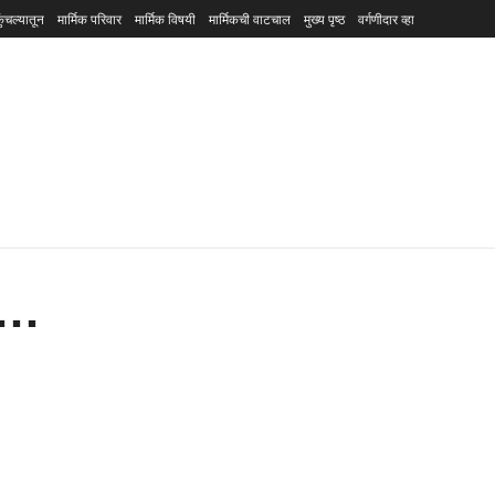
ुंचल्यातून
मार्मिक परिवार
मार्मिक विषयी
मार्मिकची वाटचाल
मुख्य पृष्ठ
वर्गणीदार व्हा
हा…