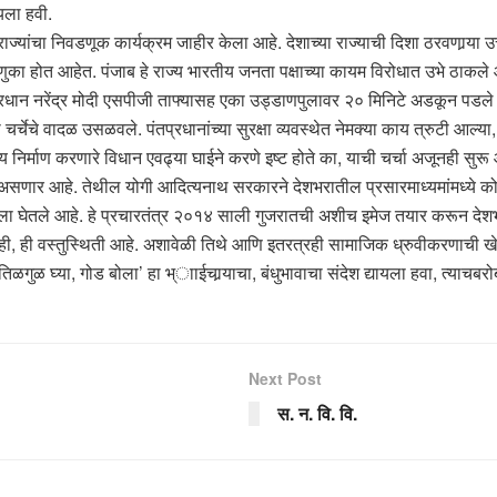
यला हवी.
्यांचा निवडणूक कार्यक्रम जाहीर केला आहे. देशाच्या राज्याची दिशा ठरवणार्‍या उ
िवडणुका होत आहेत. पंजाब हे राज्य भारतीय जनता पक्षाच्या कायम विरोधात उभे ठाक
तप्रधान नरेंद्र मोदी एसपीजी ताफ्यासह एका उड्डाणपुलावर २० मिनिटे अडकून पडले आ
ी चर्चेचे वादळ उसळवले. पंतप्रधानांच्या सुरक्षा व्यवस्थेत नेमक्या काय त्रुटी
ंशय निर्माण करणारे विधान एवढ्या घाईने करणे इष्ट होते का, याची चर्चा अजूनही सुरू
े असणार आहे. तेथील योगी आदित्यनाथ सरकारने देशभरातील प्रसारमाध्यमांमध्ये कोट
ला घेतले आहे. हे प्रचारतंत्र २०१४ साली गुजरातची अशीच इमेज तयार करून देश
वर नाही, ही वस्तुस्थिती आहे. अशावेळी तिथे आणि इतरत्रही सामाजिक ध्रुवीकरणाची
ुळ घ्या, गोड बोला’ हा भ्ााईचार्‍याचा, बंधुभावाचा संदेश द्यायला हवा, त्याचबरोबर 
Next Post
स. न. वि. वि.