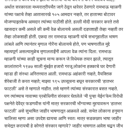
अर्थात सरकारला मध्यरात्रीपर्यंत जागे ठेवून धारेवर ठेवणारे रामभाऊ म्हाळगी
यांच्या पक्षाचे तेव्हा आतासारखे १०५ आमदार नव्हते, तर हाताच्या बोटावर
मोजण्याइतकेच आमदार त्यांच्या पाठीशी होते. हल्ली मोदी सरकार करते तसे
खासदार कमी असले की कमी वेळ बोलायचे असली दडपशाही तेव्हा नव्हती तर
तेव्हा लोकशाही होती. एकदा तर रामभाऊ म्हाळगी यांचे सभागृहातील भाषण
लांबले आणि त्यानंतर मृणाल गोरेंना बोलायचे होते, पण भाषणातील मुद्दे
महत्वपूर्ण असल्यामुळेच मृणालताईंनी आपला वेळ त्यांना दिला. रामभाऊ
म्हाळगी यांच्या काही सूचना मान्य करून जे विधेयक तयार झाले, त्यातून
कालांतराने १९७७ साली मुंबईत हजारो गरजू लोकांना हक्काचे घर देणारी
म्हाडा ही संस्था अस्तित्त्वात आली. रामभाऊ अहंकारी नव्हते, वैयक्तिक
शेरेबाजी ते करत नव्हते; माझ्या १९५ उपसूचना बघून सरकारची ‘हातभर
फाटली’ असे ते म्हणाले नाहीत. तसे म्हणणे त्यांच्या संस्कारात बसत नव्हते.
पण त्यांच्याच नावाच्या प्रबोधिनीत संस्कार घेतलेले ‘मी पुन्हा येईन’फेम विरोधी
पक्षनेते देवेंद्र फडणवीस यांनी मात्र सरकारची भोंग्याच्या मुद्द्यावरून ‘हातभर
फाटली’ असे सुभाषित जाहीर भाषणातून आळवले आहे. सभेत लोकाना हनुमान
चालिसा म्हणा असा उपदेश द्यायचा आणि स्वतः मात्र सडकछाप भाषा जाहीर
सभेतून करायची हे कोणते संस्कार म्हणावे? जाहीर भाषणात आवेश चढून जीभ