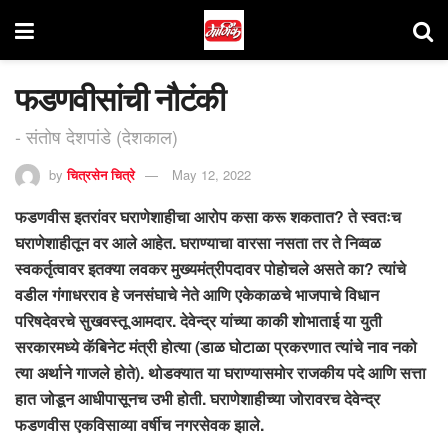
फडणवीसांची नौटंकी
- संतोष देशपांडे (देशकाल)
by
चित्रसेन चित्रे
May 12, 2022
फडणवीस इतरांवर घराणेशाहीचा आरोप कसा करू शकतात? ते स्वतःच
घराणेशाहीतून वर आले आहेत. घराण्याचा वारसा नसता तर ते निव्वळ
स्वकर्तृत्वावर इतक्या लवकर मुख्यमंत्रीपदावर पोहोचले असते का? त्यांचे
वडील गंगाधरराव हे जनसंघाचे नेते आणि एकेकाळचे भाजपाचे विधान
परिषदेवरचे सुखवस्तू आमदार. देवेन्द्र यांच्या काकी शोभाताई या युती
सरकारमध्ये कॅबिनेट मंत्री होत्या (डाळ घोटाळा प्रकरणात त्यांचे नाव नको
त्या अर्थाने गाजले होते). थोडक्यात या घराण्यासमोर राजकीय पदे आणि सत्ता
हात जोडून आधीपासूनच उभी होती. घराणेशाहीच्या जोरावरच देवेन्द्र
फडणवीस एकविसाव्या वर्षीच नगरसेवक झाले.