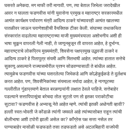
घसरते अनेकदा. मग माफी तरी मागावी. पण, त्या बेताल जिभेला जरादेखील
आवर न घालता फडणवीस यांनी युवासेना प्रमुख व महाराष्ट्र सरकारमधील
अत्यंत कार्यक्षम पर्यावरण मंत्री आदित्य ठाकरे यांच्यावरही अत्यंत खालच्या
पातळीवर जाऊन घराणेशाहीची वैयक्तिक टीका केली. संघाच्या तथाकथित
संस्कारांत वाढलेल्या महाराष्ट्राच्या माजी मुख्यमंत्र्याला अशोभनीय अशी ही
भाषा चुकून वापरली गेली नाही, ते जाणूनबुजून ती वापरत आहेत, हे दुर्भाग्य.
महाराष्ट्राचे लोकप्रिय मुख्यमंत्री, शिवसेना पक्षप्रमुख उद्धवजी ठाकरे व
आदित्य ठाकरे हे पितापुत्र संयमी आणि मितभाषी आहेत. त्यांच्या हातात सत्तेचे
सुकाणू असल्याने राज्यासमोरील प्रश्न सोडवण्यासाठी ते बांधील आहेत.
त्यामुळेच फडणवीस यांच्या घसरलेल्या जिभेकडे आणि कोल्हेकुईकडे ते दुर्लक्षच
करत आहेत. पण, शिवसैनिकांच्या संयमाला मर्यादा आहेत, हे नागपूरच्या
गल्लीतील गुंडाप्रमाणे बेताल बरळणार्‍यांनी लक्षात ठेवले पाहिजे. सत्तेबाहेर
पडल्याने सत्तापिपासूंचा बरेचदा तोल सुटतो पण तो इतका पराकोटीचा
सुटावा? फडणवीस हे अभ्यासू नेते आहेत म्हणे. त्यांची इतकी अधोगती व्हावी?
हल्ली स्वतःभोवती जे कोंडाळे त्यांनी जमवले आहे त्यांच्यासोबत राहून त्यांची
बोलीभाषा अशी टपोरी झाली असेल का? काँग्रेस पक्ष सत्ता नसेल तर
पाण्याबाहेर मासोळी फडफडते तसा तडफडतो असे अटलबिहारी वाजपेयी