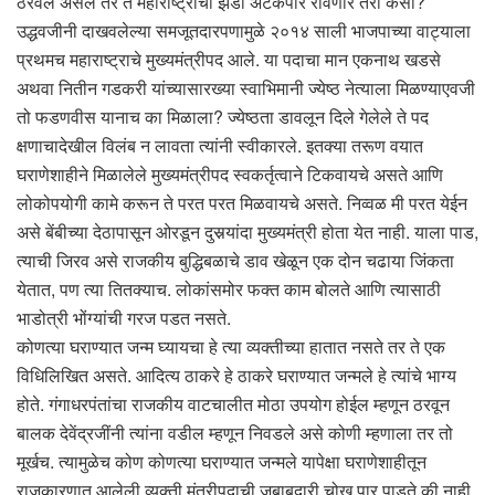
ठरवले असेल तर ते महाराष्ट्राचा झेंडा अटकेपार रोवणार तरी कसा?
उद्धवजीनी दाखवलेल्या समजूतदारपणामुळे २०१४ साली भाजपाच्या वाट्याला
प्रथमच महाराष्ट्राचे मुख्यमंत्रीपद आले. या पदाचा मान एकनाथ खडसे
अथवा नितीन गडकरी यांच्यासारख्या स्वाभिमानी ज्येष्ठ नेत्याला मिळण्याएवजी
तो फडणवीस यानाच का मिळाला? ज्येष्ठता डावलून दिले गेलेले ते पद
क्षणाचादेखील विलंब न लावता त्यांनी स्वीकारले. इतक्या तरूण वयात
घराणेशाहीने मिळालेले मुख्यमंत्रीपद स्वकर्तृत्वाने टिकवायचे असते आणि
लोकोपयोगी कामे करून ते परत परत मिळवायचे असते. निव्वळ मी परत येईन
असे बेंबीच्या देठापासून ओरडून दुसर्‍यांदा मुख्यमंत्री होता येत नाही. याला पाड,
त्याची जिरव असे राजकीय बुद्धिबळाचे डाव खेळून एक दोन चढाया जिंकता
येतात, पण त्या तितक्याच. लोकांसमोर फक्त काम बोलते आणि त्यासाठी
भाडोत्री भोंग्यांची गरज पडत नसते.
कोणत्या घराण्यात जन्म घ्यायचा हे त्या व्यक्तीच्या हातात नसते तर ते एक
विधिलिखित असते. आदित्य ठाकरे हे ठाकरे घराण्यात जन्मले हे त्यांचे भाग्य
होते. गंगाधरपंतांचा राजकीय वाटचालीत मोठा उपयोग होईल म्हणून ठरवून
बालक देवेंद्रजींनी त्यांना वडील म्हणून निवडले असे कोणी म्हणाला तर तो
मूर्खच. त्यामुळेच कोण कोणत्या घराण्यात जन्मले यापेक्षा घराणेशाहीतून
राजकारणात आलेली व्यक्ती मंत्रीपदाची जबाबदारी चोख पार पाडते की नाही