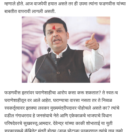
म्हणाले होते. आज वाजपेयी हयात असते तर ही उपमा त्यांना फडणवीस यांच्या
बाबतीत वापरावी लागली असती.
फडणवीस इतरांवर घराणेशाहीचा आरोप कसा करू शकतात? ते स्वतःच
घराणेशाहीतून वर आले आहेत. घराण्याचा वारसा नसता तर ते निव्वळ
स्वकर्तृत्वावर इतक्या लवकर मुख्यमंत्रीपदावर पोहोचले असते का? त्यांचे
वडील गंगाधरराव हे जनसंघाचे नेते आणि एकेकाळचे भाजपाचे विधान
परिषदेवरचे सुखवस्तू आमदार. देवेन्द्र यांच्या काकी शोभाताई या युती
सरकारमध्ये कॅबिनेट मंत्री होत्या (डाळ घोटाळा प्रकरणात त्यांचे नाव नको