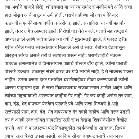
त्या अर्थाने गाजले होते). थोडक्यात या घराण्यासमोर राजकीय पदे आणि सत्ता
हात जोडून आधीपासूनच उभी होती. घराणेशाहीच्या जोरावरच देवेन्द्र
फडणवीस एकविसाव्या वर्षीच नगरसेवक झाले. सत्ताविसाव्या वर्षी महापौर
झाले, नंतर लगेच आमदार झाले, विरोधी पक्ष नेते बनले. पक्षाचे महाराष्ट्राचे
अध्यक्ष झाले आणि चव्वेचाळिसाव्या वर्षी ते मुख्यमंत्री झाले. हे फास्ट ट्रॅक
ग्रीन चॅनेल फक्त स्वकर्तृत्वावर मिळवले असे ते स्वतः बेंबीच्या देठापासून
ओरडून सांगत असले तरी ते सत्याला धरून नाही. घराणेशाहीचे भक्कम
पाठबळ असल्यानेच ते विनासायास पक्षाचे पोस्टर बॉय झाले, त्यांना पक्षाची
पोस्टरे डकवत, तळातून संघर्ष करत वर यावे लागले नाही, हे ते नाकारू शकत
नाहीत. उठता बसता इतर पक्षातील घराणेशाहीवर टीका करण्याआधी त्यांनी
आरसा पाहायला हवा. ते सत्ता मिळवायलाच राजकारणात आलेले आहेत आणि
त्यांच्या महत्वाकांक्षी असण्यात काहीच गैर नाही. गैर जर काही असेल तर साम,
दाम, दंड, भेद वापरून येनकेन प्रकारे पदे आणि सत्ता मिळवणे हे आहे.
सत्तेसाठी साम, दाम, दंड, भेद वापरण्यात गैर काही नाहीच आणि गरज पडली
तर ते अगदी स्वतःसोबत सावलीसारखी साथ देणार्‍या शिवसेनेसोबत देखील
करावे, असे ते पालघरच्या पोटनिवडणुकीत कार्यकर्त्यांना सांगतात, तिथेच
त्यांचा खरा चेहरा उघडा पडतो. स्वकियांसोबत दगाफटक्याचे राजकारण