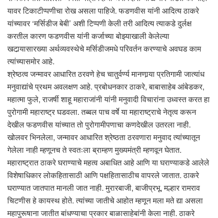
यावर टिकाटीप्पणीचा रोख असला पाहिजे. फडणवीस यांनी आदित्य ठाकरे
यांच्यावर ‘मर्सिडीज बेबी’ अशी टिप्पणी केली तरी आदित्य त्याकडे दुर्लक्ष
करतील कारण फडणवीस यांनी कर्जाच्या बोझ्याखाली केलेल्या
खटार्‍यासारख्या अर्थव्यवस्थेचे मर्सिडीजमधे परिवर्तन करण्याचे अवघड काम
त्यांच्यासमोर आहे.
श्रेष्ठत्व जन्मावर आधारित ठरवणे हेच चातुर्वर्ण्य मानणार्‍या प्रतिगामी जात्यांध
मनुवाद्यांचे प्रथम अवलक्षण आहे. प्रबोधनकार ठाकरे, बाबासाहेब आंबेडकर,
महात्मा फुले, राजर्षी शाहू महाराजांनी यांनी मनुवादी विचारांना उध्वस्त करत हा
पुरोगामी महाराष्ट्र घडवला. तब्बल पाच वर्षे या महाराष्ट्राचे नेतृत्व करून
देखील फडणवीस यांच्यात तो पुरोगामीपणाचा कणदेखील उतरला नाही.
खोलवर भिनलेला, जन्मावर आधारित श्रेष्ठता ठरवणारा मनुवाद त्यांच्यातून
गेलेला नाही म्हणूनच ते स्वतःला ब्राम्हण मुख्यमंत्री म्हणवून घेतात.
महाराष्ट्रात ठाकरे घराण्याचे महत्व अबाधित आहे आणि या घराण्याकडे आलेले
विशेषाधिकार लोकहितासाठी आणि पक्षहितासाठीच वापरले जातात. ठाकरे
घराण्यात जातपात मानली जात नाही. मुरारबाजी, बाजीप्रभू, मल्हार रामराव
चिटणीस हे कायस्थ होते. त्यांच्या जातीचे आहोत म्हणून मला मते द्या असला
महापुरूषाना जातीत बांधण्याचा प्रकार बाळासाहेबांनी केला नाही. ठाकरे