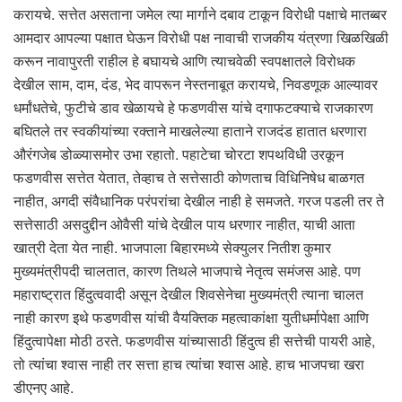
करायचे. सत्तेत असताना जमेल त्या मार्गाने दबाव टाकून विरोधी पक्षाचे मातब्बर
आमदार आपल्या पक्षात घेऊन विरोधी पक्ष नावाची राजकीय यंत्रणा खिळखिळी
करून नावापुरती राहील हे बघायचे आणि त्याचवेळी स्वपक्षातले विरोधक
देखील साम, दाम, दंड, भेद वापरून नेस्तनाबूत करायचे, निवडणूक आल्यावर
धर्मांधतेचे, फुटीचे डाव खेळायचे हे फडणवीस यांचे दगाफटक्याचे राजकारण
बघितले तर स्वकीयांच्या रक्ताने माखलेल्या हाताने राजदंड हातात धरणारा
औरंगजेब डोळ्यासमोर उभा रहातो. पहाटेचा चोरटा शपथविधी उरकून
फडणवीस सत्तेत येतात, तेव्हाच ते सत्तेसाठी कोणताच विधिनिषेध बाळगत
नाहीत, अगदी संवैधानिक परंपरांचा देखील नाही हे समजते. गरज पडली तर ते
सत्तेसाठी असदुद्दीन ओवैसी यांचे देखील पाय धरणार नाहीत, याची आता
खात्री देता येत नाही. भाजपाला बिहारमध्ये सेक्युलर नितीश कुमार
मुख्यमंत्रीपदी चालतात, कारण तिथले भाजपाचे नेतृत्व समंजस आहे. पण
महाराष्ट्रात हिंदुत्ववादी असून देखील शिवसेनेचा मुख्यमंत्री त्याना चालत
नाही कारण इथे फडणवीस यांची वैयक्तिक महत्वाकांक्षा युतीधर्मापेक्षा आणि
हिंदुत्वापेक्षा मोठी ठरते. फडणवीस यांच्यासाठी हिंदुत्व ही सत्तेची पायरी आहे,
तो त्यांचा श्वास नाही तर सत्ता हाच त्यांचा श्वास आहे. हाच भाजपचा खरा
डीएनए आहे.