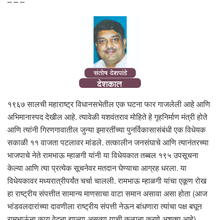
– – –
१९६७ सालची महाराष्ट्र विधानसभेतील एक घटना फार गाजलेली आहे आणि
अभिमानास्पद देखील आहे. त्यावेळी यशवंतराव मोहिते हे गृहनिर्माण मंत्री होते
आणि त्यांनी गिरणगावातील जुन्या इमारतींच्या पुनर्विकासासंबंधी एक विधेयक
सकाळी ११ वाजता पटलावर मांडले. तत्कालीन जनसंघाचे आणि त्यानंतरच्या
भाजपाचे नेते रामभाऊ म्हाळगी यांनी या विधेयकात तब्बल १९५ उपसूचना
केल्या आणि त्या प्रत्येक सूचनेवर मतदान घेण्याचा आग्रह धरला. या
विधेयकावर मध्यरात्रीपर्यंत चर्चा चालली. रामभाऊ म्हाळगी यांचा एकूण रोख
हा राष्ट्रीय संपत्तीत सामान्य माणसाचा वाटा समान असावा असा होता (आज
भांडवलदारांच्या दावणीला राष्ट्रीय संपत्ती नेऊन बांधणारा त्यांचा पक्ष बघून
रामभाऊंना काय वेदना झाल्या असत्या याची कल्पना करणे अशक्य आहे).