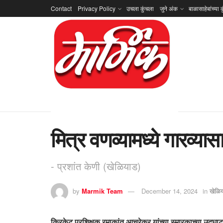
Contact
Privacy Policy
उचला कुंचला
जुने अंक
बाळासाहेबांच्या क
मित्र वणव्यामध्ये गारव्य
- प्रशांत केणी (खेळियाड)
by
Marmik Team
December 14, 2024
in
खेळि
क्रिकेट प्रशिक्षक रमाकांत आचरेकर यांच्या स्मारकाच्या उद्घा