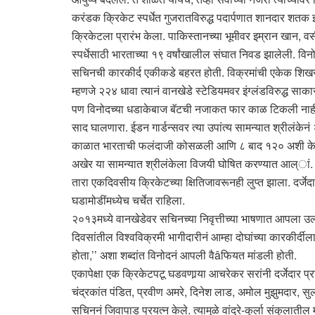
करंडक क्रिकेट स्पर्धेत गुजरातविरुद्ध पदार्पणात शानदार शतक झळ
क्रिकेटला प्रारंभ केला. पाकिस्तानच्या भूमीवर इम्रान खान, 
स्पर्धेसाठी भारताच्या १९ वर्षांखालील संघात निवड झालेली. विन
सचिनची कारकीर्द एकीकडे बहरत होती. विक्रमांची एकेक शिखरं तो
म्हणजे २२४ धावा त्यानं वानखेडे स्टेडियमवर इंग्लंडविरुद्ध साक
पण विनोदच्या धडाकेबाज बॅटची नजाकत फार काळ टिकली नाही
साद घालणारा. ईडन गार्डन्सवर त्या उपांत्य सामन्यात श्रीलंके
काळात भारताची फलंदाजी कोसळली आणि ८ बाद १२० अशी केविल
अखेर या सामन्यात श्रीलंकेला विजयी घोषित करण्यात आल्ां.
तारा एकदिवसीय क्रिकेटच्या क्षितिजावरूनही लुप्त झाला. दर्जेद
घडामोडींमध्येच चर्चेत राहिला.
२०१३मध्ये वानखेडेवर सचिनच्या निवृत्तीच्या भाषणात आपला उल्
दिवसांतील विश्वविक्रमी भागीदारीनं आम्हा दोघांच्या कारकीर्द
होता,’’ अशा शब्दांत विनोदनं आपली वैâफियत मांडली होती.
एकापेक्षा एक क्रिकेटपटू घडवणार्‍या आचरेकर सरांनी दर्जेदार प्
चंद्रकांत पंडित, प्रवीण अमरे, दिनेश लाड, अमोल मुझुमदार, सु
सचिननं जिवापाड प्रयत्न केले. त्यामुळे वांद्रे-कुर्ला संकुलाती