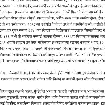
कावलं, तर विनोदनं पुढच्याच वर्षी त्याच प्रतिस्पर्ध्यांविरुद्ध पहिल्याच चेंडूवर 
वसीम अक्रम हा त्यांचा वेगवान मारा आणि अब्दुल कादिरची फिरकी यांचा सामर्थ्या
ोदसोबत संघात सौरव गांगुली, अजय जडेजा, आशिष कपूर यांचा समावेश होता. दोन वर्षा
 सर करीत होता. १९९३च्या पूर्वार्धात विनोदनं लक्षवेधी कामगिरी केली. कसोटी क्
ारल्या, तर दुसरं म्हणजे २२७ धावा दिल्लीच्या फिरोझशाह कोटलावर झिम्बाब्वेविरुद्
. १९९५मध्ये तो अखेरचा कसोटी सामना खेळला. १९९६चा विश्वचषक सामना आठवला
नं २५१ धावांचं आव्हान उभं केलं. सचिनच्या अर्धशतकाच्या बळावर भारतानं १ बाद ९
वाणी अवस्था झाली. भारताची ही केविलवाणी स्थिती सहन झाल्यानं क्रिकेटर
 मैदानावरील विनोदला त्यावेळी आपले अश्रू आवरणं कठीण गेलं. तो भावनिक प्र
ार वेगवान मार्‍यासमोर विनोदच्या फलंदाजीचं तंत्र अपयशी ठरू लागलं, तर दुखापतींचा
लेख न केल्यानं विनोदनं नाराजी प्रकट केली होती. ‘‘मी अतिशय दुखावलोय. सचिनच्य
ीला महत्त्वाचं वळण प्राप्त झालं. सचिन आणि विनोद या नावांची दखल लोक घेऊ लागले
रशिक्षकसुद्धा घडवले आहेत. मुंबईतील आताच्या यशस्वी प्रशिक्षकांमध्ये आचरेकरांच्य
लक्षण कुलकर्णी, पारस म्हांब्रे, समीर दिघे आणि विनायक सामंत अशी ही नामावली मोठ
ल मुंबई क्रिकेट संघटनेच्या क्रिकेट अकादमीत विनोद प्रशिक्षक म्हणून रुजू झाला. इतकं