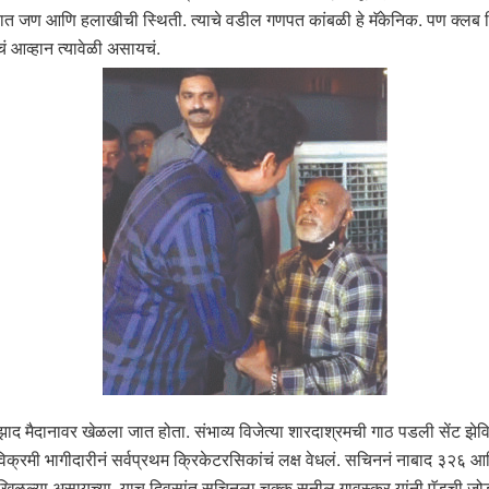
सात जण आणि हलाखीची स्थिती. त्याचे वडील गणपत कांबळी हे मॅकेनिक. पण क्लब क्रिक
 आव्हान त्यावेळी असायचं.
आझाद मैदानावर खेळला जात होता. संभाव्य विजेत्या शारदाश्रमची गाठ पडली सेंट झेविय
िक्रमी भागीदारीनं सर्वप्रथम क्रिकेटरसिकांचं लक्ष वेधलं. सचिननं नाबाद ३२६ आणि
्यावर खिळल्या असायच्या. याच दिवसांत सचिनला चक्क सुनील गावस्कर यांनी पॅडची जोड