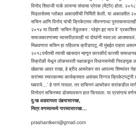
विनोद शिवाजी पार्क लायन्स संघाचा प्रेरक (मेंटॉर) होता. २०१८मध
मिडलसेक्स ग्लोबल अकादमीची निर्मिती केली. या अकादमीत २०२२
सचिन आणि विनोद यांची क्रिकेटमय जीवनगाथा पुस्तकरूपातही अस
२०१४ या दिवशी ‘सचिन तेंडुलकर : प्लेइंग इट माय वे’ प्रकाशि
समाजकारणाच्या व्यासपीठावरही या दोघांनी स्वत:ला आजमावलं.
मिळवणारा सचिन हा पहिलाच क्रीडापटू. मी मुंबईत राहात असल्यान
२०१८पर्यंतची त्याची खासदार म्हणून कारकीर्द फारशी समाधान
विक्रोळी येथून लोकभारती पक्षाकडून विधानसभेची निवडणूक लढ
खेळाचा आदर राखा, हे ब्रीद आचरेकर सर आपल्या शिष्यांवर नेहमी
सरांच्या स्मारकाच्या कार्यक्रमात असंख्य दिग्गज क्रिकेटपटूंन
घबराये…’ हे गाणं गायला. तर सचिननं आचरेकर सरांकडील मार्गदर
विनोदनं सचिनच्या डोक्यावरून हात फिरवला. या प्रसंगाचं वर
दु:ख अडवायला उंबर्‍यासारखा,
मित्र वणव्यामध्ये गारव्यासारखा…
prashantkeni@gmail.com