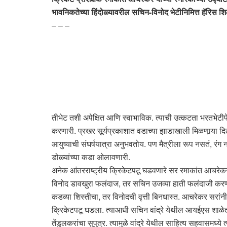
भावनिकतेच्या हिंदोळ्यावरील सचिन-विनोद भेटीनिमित्त हॅरिस श
– – –
तीभेट तशी अपेक्षित आणि स्वाभाविक. त्याची उत्कटता भरतभेटीपेक
करणारी. प्रखर सूर्यप्रकाशात वडाच्या झाडाखाली मिळणार्‍या द
आयुष्याची संघर्षयात्रा अनुभवतोय. पण मैत्रीला रूप नसतं, रं
डोळ्यांच्या कडा ओलावणारी.
अनेक आंतरराष्ट्रीय क्रिकेटपटू घडवणारे सर रमाकांत आचरेकर या
विनोद डावखुरा फलंदाज, तर सचिन उजव्या हाती फलंदाजी करणारा
कडव्या शिस्तीचा, तर विनोदची वृत्ती बिनधास्त. आचरेकर सरांनी द
क्रिकेटपटू घडला. त्याआधी सचिन वांद्रे येथील आयईएस शाळेत श
तेंडुलकरांचा सुपुत्र. त्यामुळे वांद्रे येथील साहित्य सहवासमध