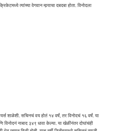
ेटमध्ये त्यांच्या वेगवान मार्‍याचा दबदबा होता. विनोदला
र्स शाळेशी. सचिनचं वय होतं १४ वर्षं, तर विनोदचं १६ वर्षं. या
 विनोदनं नाबाद ३४९ धावा केल्या. या खेळींनंतर दोघांचंही
ी भेट म्हणून दिली होती. याच वर्षी डिसेंबरमध्ये सचिननं रणजी