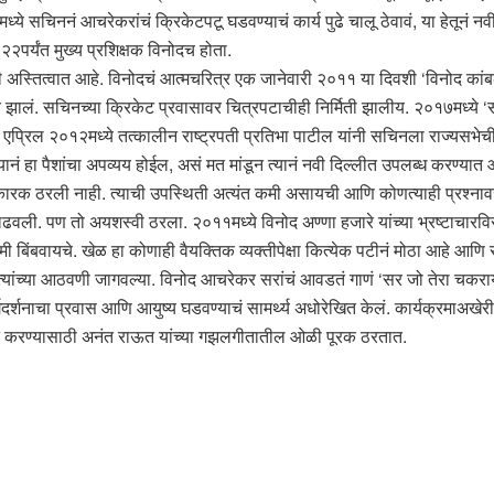
्ये सचिननं आचरेकरांचं क्रिकेटपटू घडवण्याचं कार्य पुढे चालू ठेवावं, या हेतूनं नव
पर्यंत मुख्य प्रशिक्षक विनोदच होता.
्तित्वात आहे. विनोदचं आत्मचरित्र एक जानेवारी २०११ या दिवशी ‘विनोद कांबळी :
त झालं. सचिनच्या क्रिकेट प्रवासावर चित्रपटाचीही निर्मिती झालीय. २०१७मध्ये ‘
 एप्रिल २०१२मध्ये तत्कालीन राष्ट्रपती प्रतिभा पाटील यांनी सचिनला राज्यसभ
ं हा पैशांचा अपव्यय होईल, असं मत मांडून त्यानं नवी दिल्लीत उपलब्ध करण्यात आल
कारक ठरली नाही. त्याची उपस्थिती अत्यंत कमी असायची आणि कोणत्याही प्रश्ना
वली. पण तो अयशस्वी ठरला. २०११मध्ये विनोद अण्णा हजारे यांच्या भ्रष्टाचारव
 बिंबवायचे. खेळ हा कोणाही वैयक्तिक व्यक्तीपेक्षा कित्येक पटीनं मोठा आहे आणि 
ी त्यांच्या आठवणी जागवल्या. विनोद आचरेकर सरांचं आवडतं गाणं ‘सर जो तेरा चकराये,
्शनाचा प्रवास आणि आयुष्य घडवण्याचं सामर्थ्य अधोरेखित केलं. कार्यक्रमाअखेरीस
्णन करण्यासाठी अनंत राऊत यांच्या गझलगीतातील ओळी पूरक ठरतात.