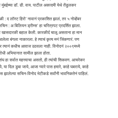
ी मुंबईच्या डॉ. डी. वाय. पाटील अकादमी येथे तेंडुलकर
 द लॉस्ट हिरो’ नावानं प्रकाशित झालं, तर ५ नोव्हेंबर
सचिन : अ बिलियन ड्रीम्स’ हा चरित्रपट प्रदर्शित झाला.
ेची खासदारकी बहाल केली. कारकीर्द चालू असताना हा मान
ेला बंगला नाकारला. हे त्याचं कृत्य मनं जिंकणारं. पण
वर त्यानं कधीच आवाज उठवला नाही. विनोदनं २००९मध्ये
िरोधी अभियानात सामील झाला होता.
संघ हा सर्वात महत्त्वाचा असतो, ही त्यांची शिकवण. आचरेकर
 या दिल डुबा जाये, आजा प्यारे पास हमारे, काहे घबराये, काहे
 झालेल्या सचिन-विनोद भेटीकडे सर्वांनी भावनिकतेनं पाहिलं.