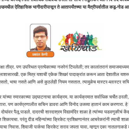
िल्डमधील ऐतिहासिक भागीदारीपासून ते आतापर्यंतच्या या मैत्रीपर्वातील कडू-गोड 
्षा तीव्र. पण उपस्थित प्रत्येकाच्या नजरेनं टिपलेली; तर कालांतरानं समाजमाध्यमा
िलाशासारखी. एक मित्र यशाची एकेक शिखरं पादाक्रांत करून आता देशातील यशस्वी व
ग नसतो, भाषा नसते आणि असे कुठलेही नियम नसतात. त्यामुळेच मास्टर-ब्लास्टर सच
ंच्या स्मारकाच्या उद्घाटनाचा कार्यक्रम. या कार्यक्रमात सर्वाधिक चर्चेत ठरली,
. पण कार्यप्रणालीत सचिन डावरा आणि विनोद उजव्या हातानं काम करणारा. हे त्य
ोघांवर पैलू पाडले. दादरची शारदाश्रम विद्यामंदिर शाळा हे त्यांच्या घडवणुकीचं कें
िकायचा. परंतु दीड महिन्यांच्या क्रिकेट प्रशिक्षणानंतर आचरेकरांनी त्याची शा
्ये त्याचा निवास. शिवाजी पार्कचा क्रिकेट सराव जपता यावा, म्हणून एका नातलगाकडे क