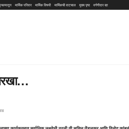
ुंचल्यातून
मार्मिक परिवार
मार्मिक विषयी
मार्मिकची वाटचाल
मुख्य पृष्ठ
वर्गणीदार व्हा
ासारखा…
याड
टनाच्या कार्यक्रमात सर्वाधिक लक्षवेधी ठरली ती सचिन तेंडुलकर आणि विनोद कांबळ