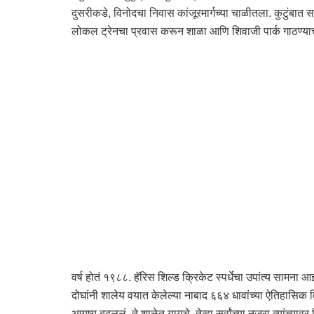
दुसरीकडे, विनोदचा निवास कांजूरमार्गच्या चाळीतला. कुटुंबात 
लोकल ट्रेनचा प्रवास करून शाळा आणि शिवाजी पार्क गाठण्याचं
वर्ष होतं १९८८. हॅरिस शिल्ड क्रिकेट स्पर्धेचा उपांत्य सामना 
दोघांनी शालेय वयात केलेल्या नाबाद ६६४ धावांच्या ऐतिहासिक व
आयुष्य बदललं. ते शाळेत यायचे, तेव्हा सर्वांच्या नजरा त्यांच