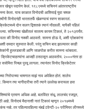
षटकार खेचून पदार्पण केलं. १९८९मध्ये सचिननं आंतरराष्ट्रीय
नं सामना केला. याच काळात विनोदची आशियाई युवा चषक
ंनी विनोदनंही भारतातर्फे खेळण्याचं स्वप्न साकारलं.
रिकेटमध्ये दोन सलग द्विशतकं त्यानं नोंदवली. यापैकी पहिलं
ध केल्या. सचिनच्या खेळीतलं सातत्य कायम टिकलं, ते २०१३पर्यंत.
 की विनोद नक्की आठवतो. सामना होऊ दे, अशी प्रेक्षकांना
८ अशी दमदार सुरुवात केली. परंतु सचिन बाद झाल्यावर काही
सिकांनी हुल्लडबाजी आणि जाळपोळ करीत सामना थांबवला.
संग क्रिकेटचाहत्यांना आजही ठसठसून आठवतोय. २०००नंतर हा
 ससेमिरा पिच्छा पुरवू लागला. त्यानंतर विनोद क्रिकेटेतर
ा निरोपाच्या भाषणात माझं नाव अपेक्षित होतं. शालेय
. किमान त्या भागीदारीचा तरी त्याने उल्लेख करायला हवा
ा शिष्यांचे प्रमाण अधिक आहे. बलविंदर संधू, लालचंद रजपूत,
ी आहे. विनोदचं मैदानाशी नातं टिकावं म्हणून २०१७मध्ये
च नव्हे, तर पहिल्यावहिल्या मुंबई ट्वेन्टी-२० प्रीमियर लीगमध्ये