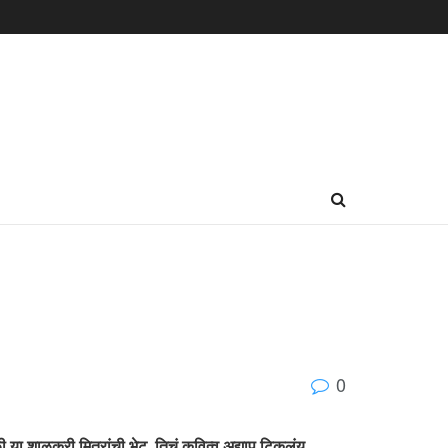
0
ी या शाळकरी मित्रांची भेट. तिचं कवित्व अद्याप टिकलंय.