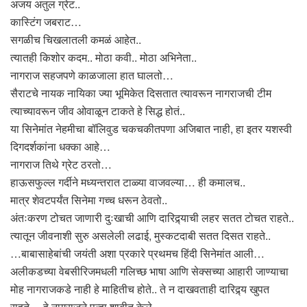
अजय अतुल ग्रेट..
कास्टिंग जबराट…
सगळीच चिखलातली कमळं आहेत..
त्यातही किशोर कदम.. मोठा कवी.. मोठा अभिनेता..
नागराज सहजपणे काळजाला हात घालतो…
सैराटचे नायक नायिका ज्या भूमिकेत दिसतात त्यावरून नागराजची टीम
त्याच्यावरून जीव ओवाळून टाकते हे सिद्ध होतं..
या सिनेमांत नेहमीचा बॉलिवुड चकचकीतपणा अजिबात नाही, हा इतर यशस्वी
दिगदर्शकांना धक्का आहे…
नागराज तिथे ग्रेट ठरतो…
हाऊसफुल्ल गर्दीने मध्यन्तरात टाळ्या वाजवल्या… ही कमालच..
मात्र शेवटपर्यंत सिनेमा गच्च धरून ठेवतो..
अंतःकरण टोचत जाणारी दुःखाची आणि दारिद्र्याची लहर सतत टोचत राहते..
त्यातून जीवनाशी सुरु असलेली लढाई, मुस्कटदाबी सतत दिसत राहते..
…बाबासाहेबांची जयंती अशा प्रकारे प्रथमच हिंदी सिनेमांत आली…
अलीकडच्या वेबसीरिजमधली गलिच्छ भाषा आणि सेक्सच्या आहारी जाण्याचा
मोह नागराजकडे नाही हे माहितीच होते.. ते न दाखवताही दारिद्र्य खुपत
राहते… हे नागराजने पुन्हा शाबीत केले…