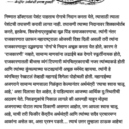
निष्णात डॉक्टरला पेशंट पाहताच रोगाचे निदान करता येते, त्यासाठी त्याला
पेशंटची तपासणी करावी लागत नाही. तपासणी त्याच्या निदानावर शिक्कामोर्तब
करते, इतकेच. शिवसेनाप्रमुखांचा मूळ पिंड समाजकारणाचा. त्यांनी नंतर
राजकारणात उतरून महाराष्ट्राला ओजस्वी दिशा दिली असली तरी त्यांना
राजकारणातून उद्भवणार्‍या ‘रोगां’चे निदान अचूक करता येत होते, कारण ते
‘राजकारणी’ नव्हते, सामान्य माणसांना लढाईचे बळ देणारे स्फूर्तीनायक होते,
राजकारणातली बीभत्स व्यंगं टिपणारी व्यंगचित्रकाराची नजर त्यांच्याकडे होती
आणि त्यांच्या कुंचल्याच्या फटकार्‍यांनी अचूक मर्मभेद व्हायचा. त्यांनी हे
व्यंगचित्र रेखाटलं तेव्हाही महागाई शिगेला पोहोचली होती. महागाईच्या
अजगराने सामान्य माणसाला गिळंकृत केल्यानंतर अर्थमंत्री ‘त्याचा श्वास चालू
आहे,’ असा दिलासा देत आहेत, हे पाहिल्यावर आजच्या आर्थिक दु:स्थितीची
आठवण येते. निवडणुकांचे निकाल लागले की आपणही याहून मोठ्या
अजगराच्या पोटात त्याच ठिकाणी असणार आहोत, पण आपला श्वास चालू
आहे, याची तरी फिकीर केंद्रीय अर्थमंत्री आणि त्यांच्या सदैव प्रचारमग्न
आकांना असेल का, असा प्रश्न पडतो… त्याचं उत्तर तुम्हाला ठाऊक आहेच!