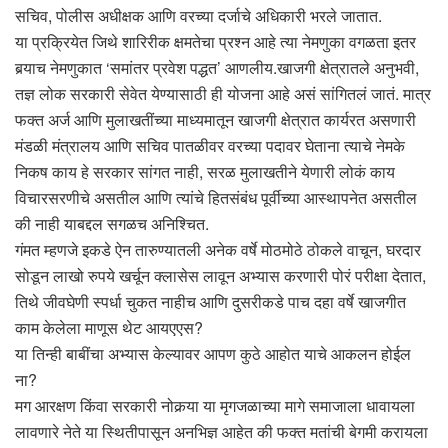
सचिव, पोलीस अधीक्षक आणि वरच्या दर्जाचे अधिकारी भरले जातात.
या प्रक्रियेत जिथे शारिरीक क्षमतेचा प्रश्न आहे त्या नेमणुका वगळता इतर
बर्‍याच नेमणुकात ‘समांतर प्रवेश पद्धत’ आणलीय.खाजगी क्षेत्रातले अनुभवी,
तज्ञ लोक सरकारी सेवेत येण्यासाठी ही योजना आहे असं सांगितलं जातं. मात्र
फक्त अर्ज आणि मुलाखतींच्या माध्यमातून खाजगी क्षेत्रात कार्यरत असणारी
मंडळी मंत्रालय आणि सचिव पातळीवर वरच्या पदावर घेताना त्याचे नेमके
निकष काय हे सरकार सांगत नाही, सरळ मुलाखतीने येणारी लोकं काय
विचारसरणीचे असतील आणि त्यांचे हितसंबंध पूर्वीच्या आस्थापनेत असतील
की नाही याबद्दल सगळच अनिश्चित.
गंमत म्हणजे इकडे ऐन तारुण्यातली अनेक वर्षे मोठमोठे ठोकले वाचून, घरदार
सोडून लाखो रुपये खर्चून क्लासेस लावून अभ्यास करणारी पोरं परीक्षा देतात,
तिथे जीवघेणी स्पर्धा चुकत नाहीच आणि दुसरीकडे पाच दहा वर्षे खाजगीत
काम केलेला माणूस थेट आयएएस?
या तिन्ही बाबींचा अभ्यास केल्यावर आपण कुठे आहोत याचे आकलन होईल
ना?
मग आरक्षण किंवा सरकारी नोकर्‍या या मृगजळाच्या मागे समाजाला धावायला
लावणारे नेते या स्थितीपासून अनभिज्ञ आहेत की फक्त मतांची बेगमी करायला