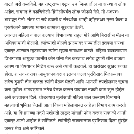
वाटते असे कळविले. महाराष्ट्राच्या एकूण २५ जिल्ह्यातील या संस्था व लोक
आहेत. रायगड ते गडचिरोली-हिंगोलीपर्यंत लोक जोडले गेले. मी अक्षरशः
भारावून गेलो. नंतर या सर्व व्यक्ती व संस्थांचा आम्ही व्हॉट्सअप ग्रुप केला व
प्रत्येकाने आपल्या भागात कामाला सुरुवात केली.
त्यानंतर महिला व बाल कल्याण विभागाच्या राहुल मोरे आणि बिरासीस मॅडम या
अधिकाऱ्यांशी बोललो. त्यांच्याशी बोलणे झाल्यावर राज्यातील इतक्या संस्था
एकत्र आल्यात म्हटल्यावर त्यांना खूपच समाधान वाटले. महिला बालकल्याण
विभागाच्या आयुक्त पवनीत कौर यांना मेल करताच लगेच दुपारी तीन वाजता
आपण या विषयावर मिटिंग करू असे त्यांनी कळवले. हा खरोखर सुखद धक्का
होता. शासनस्तरावर आयुक्तपदावरून इतका जलद प्रतिसाद मिळाल्यावर
लगेच दुपारी तीन वाजता त्यांनी बैठक घेतली आणि आणखी तपशीलवार सूचना
करा पुढील आठवड्यात लगेच बैठक करून याबाबत नक्की काम सुरू होईल
असे आश्वासन दिले. थोडक्यात मुलांसाठी महिला बाल कल्याण विभागाने
महत्त्वाची भूमिका घेतली आता विधवा महिलाबाबत आहे हा विभाग काम करतो
आहे. या विभागाच्या मंत्री यशोमती ठाकूर यांनाही फोन करून सकाळी आम्ही
एकत्र आलो आहोत ते सांगितले. त्यांनीही सकारात्मक प्रतिसाद दिला मुंबईत
जरूर भेटा असे सांगितले.