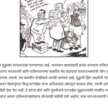
ांमध्ये युद्धज्वर तापासारखा फणफणला आहे. भारतावर दहशतवादी हल्ला करणार्‍या पा
ोलताना सरकारची आणि पाकिस्तानच्या बाबतीत चेव चढणार्‍या सरकारभक्तांची जीभ लुळ
ायचा असतो. त्या बाबतीत दोन्हीकडे आनंदी आनंदच आहे. युद्धाची झिंग चढलेली गोदी 
िल्यावर नेहरूयुगात बिजू पटनाईक यांचा अतिउत्साह ओसंडून चालला होता, त्याची आणि त
हिती देता येत नाही, हे सांगत होते आणि दुसरीकडे पटनाईक युद्धसज्जतेचे तपशील त
 देताना आपण पाकिस्तानबरोबरच चीनलाही माहिती देतो आहोत, याचं भान माध्यमांनी ब