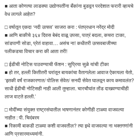
■ आता कोणत्या लाडक्या उद्योगपतींना बँकांना बुडवून परदेशात फरारी व्हायचे
वेध लागले आहेत?
□ वर्षातून एकदा ‘नदी उत्सव’ साजरा करा : पंतप्रधान नरेंद्र मोदी
■ आणि बाकीचे ३६४ दिवस बेबंद वाळू उपसा, पात्रं बदला, कचरा टाका,
सांडपाणी सोडा, प्रेतं वाहावा… असंच ना! कधीतरी उत्सवबाजीच्या
पलीकडचा विचार करा की आता तरी!
□ ईडीची नोटिस पाठवण्याची फॅशन : सुप्रिया सुळे यांची टीका
■ हो तर, हल्ली कितीतरी घरांतून बायकांचा वैतागलेला आवाज ऐकायला येतो,
‘इतकी वर्षं राजकारणात/ पोलिस सेवेत/ सनदी सेवेत घालवून काय कमावलंत?
साधी ईडीची नोटिसही नाही आली तुम्हाला. चारचौघांत तोंड दाखवण्याचीही
लाज वाटते हल्ली.’
□ मोदींच्या संयुक्त राष्ट्रसंघातील भाषणानंतर कोणीही टाळ्या वाजवल्या
नाहीत : पी. चिदंबरम
■ रिकामी बाकडी टाळ्या कशी वाजवतील? त्या इथे वाजवल्या ना भक्तगणांनी
आणि प्रसारमाध्यमांनी.