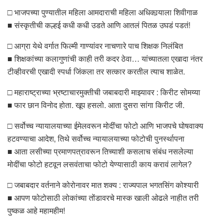
□ भाजपच्या पुण्यातील महिला आमदाराची महिला अधिकार्‍याला शिवीगाळ
■ संस्कृतीची कल्हई कधी कधी उडते आणि आतलं पितळ उघडं पडतं!
□ आग्रा येथे वर्गात फिल्मी गाण्यांवर नाचणारे पाच शिक्षक निलंबित
■ शिक्षकांच्या कलागुणांची काही तरी कदर ठेवा… यांच्यातला एखादा नंतर
टीव्हीवरची एखादी स्पर्धा जिंकला तर सत्कार करतील त्याच शाळेत.
□ महाराष्ट्राच्या भ्रष्टाचारमुक्तीची जबाबदारी माझ्यावर : किरीट सोमय्या
■ फार छान विनोद होता. खूप हसलो. आता दुसरा सांगा किरीट जी.
□ सर्वोच्च न्यायालयाच्या ईमेलवरून मोदींचा फोटो आणि भाजपचे घोषवाक्य
हटवण्याचा आदेश, तिथे सर्वोच्च न्यायालयाच्या फोटोची पुनर्स्थापना
■ आता लसीच्या प्रमाणपत्रावरून तिच्याशी कसलाच संबंध नसलेल्या
मोदींचा फोटो हटवून लसवंताचा फोटो येण्यासाठी काय करावं लागेल?
□ जबाबदार वर्तनाने कोरोनावर मात शक्य : राज्यपाल भगतसिंग कोश्यारी
■ आपण फोटोसाठी लोकांच्या तोंडावरचे मास्क खाली ओढले नाहीत तरी
पुष्कळ आहे महामहीम!