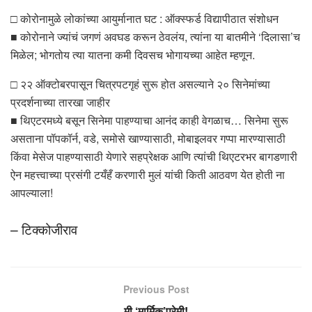
□ कोरोनामुळे लोकांच्या आयुर्मानात घट : ऑक्स्फर्ड विद्यापीठात संशोधन
■ कोरोनाने ज्यांचं जगणं अवघड करून ठेवलंय, त्यांना या बातमीने ‘दिलासा’च
मिळेल; भोगतोय त्या यातना कमी दिवसच भोगायच्या आहेत म्हणून.
□ २२ ऑक्टोबरपासून चित्रपटगृहं सुरू होत असल्याने २० सिनेमांच्या
प्रदर्शनाच्या तारखा जाहीर
■ थिएटरमध्ये बसून सिनेमा पाहण्याचा आनंद काही वेगळाच… सिनेमा सुरू
असताना पॉपकॉर्न, वडे, समोसे खाण्यासाठी, मोबाइलवर गप्पा मारण्यासाठी
किंवा मेसेज पाहण्यासाठी येणारे सहप्रेक्षक आणि त्यांची थिएटरभर बागडणारी
ऐन महत्त्वाच्या प्रसंगी टयँहँ करणारी मुलं यांची किती आठवण येत होती ना
आपल्याला!
– टिक्कोजीराव
Previous Post
मी ‘मार्मिक’प्रेमी!