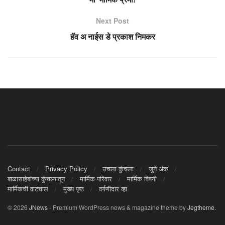
Next Post
हॅव अ नाईस डे प्रकाश निमकर
Contact
Privacy Policy
उचला कुंचला
जुने अंक
बाळासाहेबांच्या कुंचल्यातून
मार्मिक परिवार
मार्मिक विषयी
मार्मिकची वाटचाल
मुख्य पृष्ठ
वर्गणीदार व्हा
© 2026
JNews
- Premium WordPress news & magazine theme by
Jegtheme
.