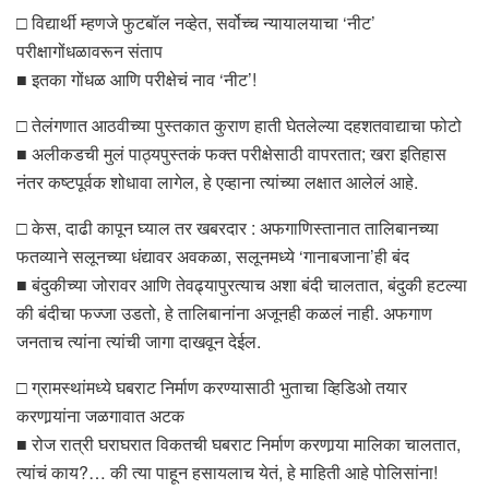
□ विद्यार्थी म्हणजे फुटबॉल नव्हेत, सर्वोच्च न्यायालयाचा ‘नीट’
परीक्षागोंधळावरून संताप
■ इतका गोंधळ आणि परीक्षेचं नाव ‘नीट’!
□ तेलंगणात आठवीच्या पुस्तकात कुराण हाती घेतलेल्या दहशतवाद्याचा फोटो
■ अलीकडची मुलं पाठ्यपुस्तकं फक्त परीक्षेसाठी वापरतात; खरा इतिहास
नंतर कष्टपूर्वक शोधावा लागेल, हे एव्हाना त्यांच्या लक्षात आलेलं आहे.
□ केस, दाढी कापून घ्याल तर खबरदार : अफगाणिस्तानात तालिबानच्या
फतव्याने सलूनच्या धंद्यावर अवकळा, सलूनमध्ये ‘गानाबजाना’ही बंद
■ बंदुकीच्या जोरावर आणि तेवढ्यापुरत्याच अशा बंदी चालतात, बंदुकी हटल्या
की बंदीचा फज्जा उडतो, हे तालिबानांना अजूनही कळलं नाही. अफगाण
जनताच त्यांना त्यांची जागा दाखवून देईल.
□ ग्रामस्थांमध्ये घबराट निर्माण करण्यासाठी भुताचा व्हिडिओ तयार
करणार्‍यांना जळगावात अटक
■ रोज रात्री घराघरात विकतची घबराट निर्माण करणार्‍या मालिका चालतात,
त्यांचं काय?… की त्या पाहून हसायलाच येतं, हे माहिती आहे पोलिसांना!