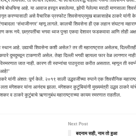
सेनेचे बोधचिन्ह आहे. या आवाज हरवून बसलेल्या, झोपी गेलेल्या मराठी माणसाला शिवसेन
ृत करण्यासाठी असे वैचारिक प्रस्फोट शिवसेनाप्रमुख बाळासाहेब ठाकरे यांनी केल
रंगाबादला ‘संभाजीनगर’ म्हणू लागले. कालची शिवसेना ही एक लहान संघटना महाराष्ट्र
ुकरण करू नये. छत्रपतींचा भगवा ध्वज पुन्हा एकदा देशावर फडकवावा आणि तोही अक्ष
से स्थान आहे. उद्याची शिवसेना कशी असेल? तर ती महाराष्ट्रात असेलच, दिल्ल
-कपारे दुमदुमवून टाकणारी असेल. तेव्हा दिल्ली भगवी व्हायला फार वेळ लागणार नाही. म
्मरणात जात नाही. कारण ती स्वप्नांचा पाठपुरावा करीत असतात. म्हणून ती स्वप्ने
 आहे!”
करे यांनी अंशतः पूर्ण केले. २०१९ साली उद्धवजींच्या रुपाने एक शिवसैनिक महाराष्ट
ने लता मंगेशकर यांना आनंदच झाला. मंगेशकर कुटुंबियांनी मुख्यमंत्री उद्धव ठाकरे यां
मंगेशकर व ठाकरे कुटुंबाचे ऋणानुबंध महाराष्ट्राच्या कायम स्मरणात राहतील.
Next Post
बदनाम सही, नाम तो हुआ