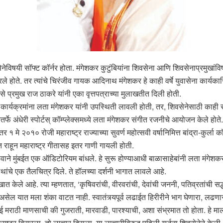
नेविषयी सॉफ्ट कॉर्नर होता. मंगेशकर कुटुंबियांना शिवसेना आणि शिवसेनाप्रमुखांव
 होते. तर त्यांचे चिरंजीव गायक आदिनाथ मंगेशकर हे काही वर्षे युवासेना कार्यकार
से प्रमुख राज ठाकरे यांनी एका वृत्तपत्राच्या मुलाखतीत दिली होती.
ाही कार्यक्रमांना लता मंगेशकर यांनी उपस्थिती लावली होती, तर, शिवसेनेसाठी काही स
तर्फे अंधेरी स्पोर्टस् कॉम्प्लेक्समध्ये लता मंगेशकर संगीत रजनीचे आयोजन केले होते
 मे २०१० रोजी महाराष्ट्र राज्याच्या सुवर्ण महोत्सवी वर्षानिमित्त बांद्रा-कुर्ला कॉम्
ित राहून महाराष्ट्र गीतासह इतर गाणी गायली होती.
ावाने मुंबईत एक ऑडिटोरियम बांधले. हे सुरू होण्याआधी बाळासाहेबांनी लता मंगेश
ांचे एक तैलचित्र दिले. ते हॉलच्या दर्शनी भागात लावले आहे.
ेले आहे. त्या म्हणतात, ‘कृषिवरांची, वीरवरांची, देवांची जननी, पतिव्रतांची सद्धर
 यात मला शंका वाटत नाही. स्वातंत्र्यपूर्व लढाईत हिरीरीने भाग घेणारा, लढणारा म
ुंबई मराठी माणसाची की गुजराती, मारवाडी, पारश्याची, अशा संभ्रमात तो होता. ह
ष्ट्र विसरला. तो लाचार दिसला. या लाचारीविरुद्ध पहिली गर्जना शिवसेनेने केली.