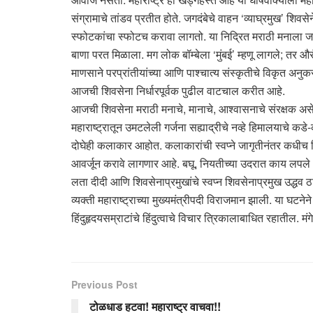
संग्रामाचे तांडव प्रतीत होते. जगदंबेचे वाहन ‘व्याघ्रमुख’ शिव
स्फोटकांचा स्फोटच करावा लागतो. या निद्रित मराठी मनाला जाग
बाणा परत मिळाला. मग लोक बॉम्बेला ‘मुंबई’ म्हणू लागले; तर औ
माणसाने परप्रांतीयांच्या आणि पाश्चात्य संस्कृतीचे विकृत अन
आजची शिवसेना निर्धारपूर्वक पुढील वाटचाल करीत आहे.
आजची शिवसेना मराठी मनाचे, मानाचे, आश्वासनाचे संरक्षक अ
महाराष्ट्रातून उमटलेली गर्जना सह्याद्रीचे नव्हे हिमालयाचे कडे
दोघेही कलाकार आहोत. कलाकारांची स्वप्ने जागृतीनंतर कधीच विस
आवर्जून करावे लागणार आहे. बघू, नियतीच्या उदरात काय लपले
लता दीदी आणि शिवसेनाप्रमुखांचे स्वप्न शिवसेनाप्रमुख उद्धव ठा
व्यक्ती महाराष्ट्राच्या मुख्यमंत्रीपदी विराजमान झाली. या घटने
हिंदुहृदयसम्राटांचे हिंदुत्वाचे विचार त्रिकालाबाधित रहातील. 
Previous Post
टोळधाड हटवा! महाराष्ट्र वाचवा!!