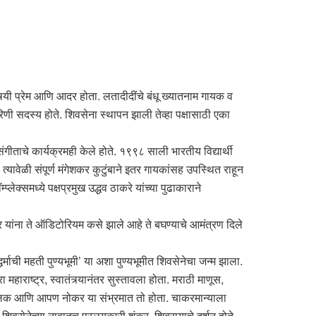
िषयी प्रेम आणि आदर होता. लतादीदींचे बंधू ख्यातनाम गायक व
िणी सदस्य होते. शिवसेना स्थापन झाली तेव्हा पक्षासाठी एका
ंगीताचे कार्यक्रमही केले होते. १९९८ साली भारतीय विद्यार्थी
. त्यावेळी संपूर्ण मंगेशकर कुटुंबाने इतर गायकांसह उपस्थित राहून
प्लेक्समध्ये पक्षप्रमुख उद्धव ठाकरे यांच्या पुढाकाराने
कर यांना ते ऑडिटोरियम कसे झाले आहे ते बघण्याचे आमंत्रण दिले
्माची महती पुण्यभूमी’ या अशा पुण्यभूमीत शिवसेनेचा जन्म झाला.
हाराष्ट्र, स्वातंत्र्यानंतर सुस्तावला होता. मराठी माणूस,
े मालक आणि आपण नोकर या संभ्रमात तो होता. चाकरमान्याला
 शिवसेनेच्या नावातच प्रलयकारी शंकर, शिवरायाचे दर्शन होते.