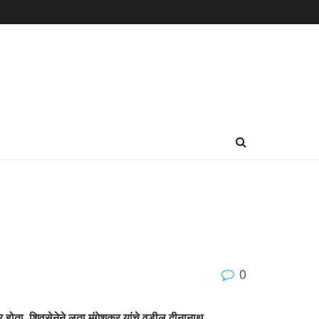
0
र होता. शिवसेनेने लता मंगेशकर यांचे वडील दीनानाथ