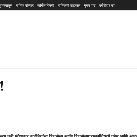
ुंचल्यातून
मार्मिक परिवार
मार्मिक विषयी
मार्मिकची वाटचाल
मुख्य पृष्ठ
वर्गणीदार व्हा
!
्या तरी मंगेशकर कुटुंबियांना शिवसेना आणि शिवसेनाप्रमुखांविषयी प्रेम आणि आद