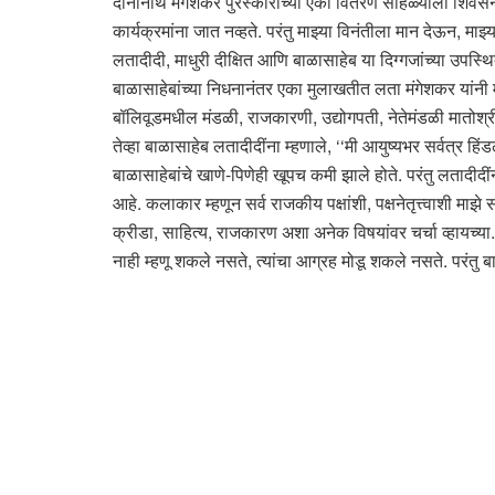
दीनानाथ मंगेशकर पुरस्काराच्या एका वितरण सोहळ्याला शिवसेनाप्
कार्यक्रमांना जात नव्हते. परंतु माझ्या विनंतीला मान देऊन, माझ
लतादीदी, माधुरी दीक्षित आणि बाळासाहेब या दिग्गजांच्या उपस्
बाळासाहेबांच्या निधनानंतर एका मुलाखतीत लता मंगेशकर यांनी मंगे
बॉलिवूडमधील मंडळी, राजकारणी, उद्योगपती, नेतेमंडळी मातोश्री गा
तेव्हा बाळासाहेब लतादीदींना म्हणाले, ‘‘मी आयुष्यभर सर्वत्र 
बाळासाहेबांचे खाणे-पिणेही खूपच कमी झाले होते. परंतु लतादीद
आहे. कलाकार म्हणून सर्व राजकीय पक्षांशी, पक्षनेतृत्त्वाशी माझ
क्रीडा, साहित्य, राजकारण अशा अनेक विषयांवर चर्चा व्हायच्
नाही म्हणू शकले नसते, त्यांचा आग्रह मोडू शकले नसते. परंतु