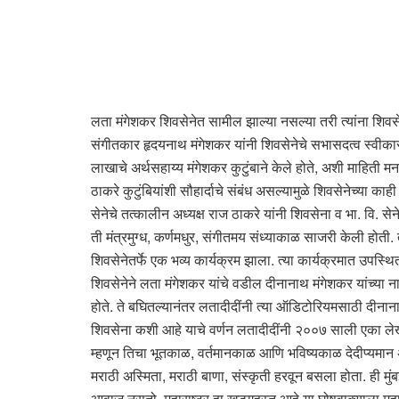
लता मंगेशकर शिवसेनेत सामील झाल्या नसल्या तरी त्यांना शिवसे
संगीतकार हृदयनाथ मंगेशकर यांनी शिवसेनेचे सभासदत्व स्वीकारले
लाखाचे अर्थसहाय्य मंगेशकर कुटुंबाने केले होते, अशी माहिती मन
ठाकरे कुटुंबियांशी सौहार्दाचे संबंध असल्यामुळे शिवसेनेच्या क
सेनेचे तत्कालीन अध्यक्ष राज ठाकरे यांनी शिवसेना व भा. वि. सेने
ती मंत्रमुग्ध, कर्णमधुर, संगीतमय संध्याकाळ साजरी केली होती. तर १
शिवसेनेतर्फे एक भव्य कार्यक्रम झाला. त्या कार्यक्रमात उपस्थ
शिवसेनेने लता मंगेशकर यांचे वडील दीनानाथ मंगेशकर यांच्या न
होते. ते बघितल्यानंतर लतादीदींनी त्या ऑडिटोरियमसाठी दीनानाथ
शिवसेना कशी आहे याचे वर्णन लतादीदींनी २००७ साली एका लेखात क
म्हणून तिचा भूतकाळ, वर्तमानकाळ आणि भविष्यकाळ देदीप्यमान असेल
मराठी अस्मिता, मराठी बाणा, संस्कृती हरवून बसला होता. ही म
आवाज नसतो. महाराष्ट्र हा खड्गहस्त आहे या घोषवाक्याला महारा