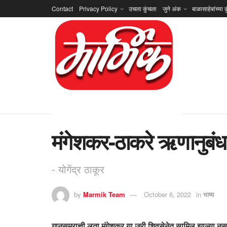
Contact
Privacy Policy
उचला कुंचला
जुने अंक
बाळासाहेबांच्या क
मंगेशकर-ठाकरे ऋणानुबंध
- योगेंद्र ठाकूर
by
Marmik Team
October 6, 2022
in
भाष्य
गानसम्राज्ञी लता मंगेशकर या जरी शिवसेनेत सामिल झाल्या नसल