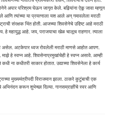
ेने अपार परिश्रम घेऊन जागृत केले. बहिर्‍यांना ऐकू जावा म्हणून
े आणि त्यांच्या या प्रयत्नाला यश आले अन् गमावलेला मराठी
ाची संरक्षक भिंत होती. आजच्या शिवसेनेचे उद्दिष्ट आहे मराठी
य. हे महायुद्ध आहे. जय, पराजयाचा खेळ चालूच राहणार. त्याला
ीतही असेल. अटकेपार ध्वज रोवलेली मराठी माणसे आहोत आपण.
ाझे हे स्वप्न आहे. शिवसेनाप्रमुखांचेही हे स्वप्न असावे. आम्ही
 कधी ना कधीतरी साकार होतात. उद्याच्या शिवसेनेला हे कार्य
्राच्या मुख्यमंत्रीपदी विराजमान झाला. ठाकरे कुटुंबाची एक
चे अभिनंदन करून शुभेच्छा दिल्या. गानसम्राज्ञींचे स्वर आणि