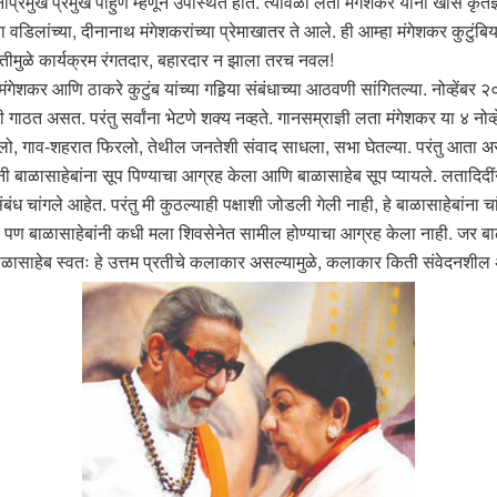
रमुख प्रमुख पाहुणे म्हणून उपस्थित होते. त्यावेळी लता मंगेशकर यांनी खास कृतज्
्या वडिलांच्या, दीनानाथ मंगेशकरांच्या प्रेमाखातर ते आले. ही आम्हा मंगेशकर कुटुंबि
थितीमुळे कार्यक्रम रंगतदार, बहारदार न झाला तरच नवल!
शकर आणि ठाकरे कुटुंब यांच्या गहिर्‍या संबंधाच्या आठवणी सांगितल्या. नोव्हेंबर २०
ठत असत. परंतु सर्वांना भेटणे शक्य नव्हते. गानसम्राज्ञी लता मंगेशकर या ४ नोव्हें
हिंडलो, गाव-शहरात फिरलो, तेथील जनतेशी संवाद साधला, सभा घेतल्या. परंतु आता अस
ींनी बाळासाहेबांना सूप पिण्याचा आग्रह केला आणि बाळासाहेब सूप प्यायले. लतादिदी
े संबंध चांगले आहेत. परंतु मी कुठल्याही पक्षाशी जोडली गेली नाही, हे बाळासाहेबां
या. पण बाळासाहेबांनी कधी मला शिवसेनेत सामील होण्याचा आग्रह केला नाही. जर ब
 बाळासाहेब स्वतः हे उत्तम प्रतीचे कलाकार असल्यामुळे, कलाकार किती संवेदनशील 