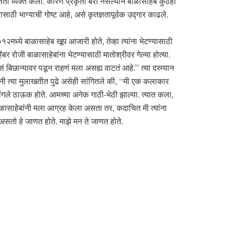
ञता व्यक्त केली. कारण प्रकृती बरी नसल्याने बाळासाहेब कुठेही
यासाठी भाग्याची गोष्ट आहे, असे कृतज्ञतापूर्वक उद्गार काढले.
१२मध्ये बाळासाहेब खूप आजारी होते, तेव्हा त्यांना भेटण्यासाठी
बर रोजी बाळासाहेबांना भेटण्यासाठी मातोश्रीवर गेल्या होत्या.
ं बिछान्यावर पडून राहणं मला असह्य वाटतं आहे.’’ त्या दरम्यान
ंनी त्या मुलाखतीत पुढे असेही सांगितले की, ‘‘मी एक कलाकार
ना चांगले ठाऊक होते. आमच्या अनेक गाठी-भेठी झाल्या. त्यात कला,
ाळासाहेबांनी मला आग्रह केला असता तर, कदाचित मी त्यांना
असतो हे जाणत होते. माझे मन ते जाणत होते.