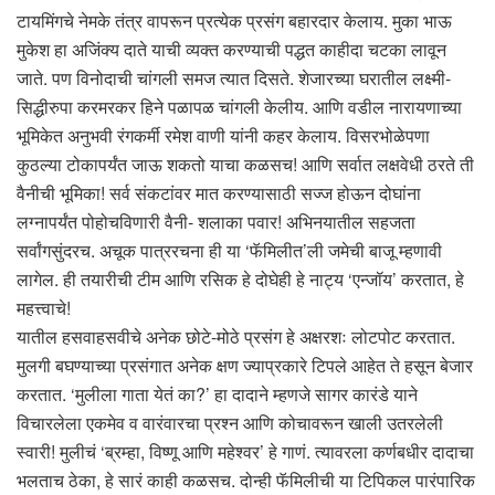
टायमिंगचे नेमके तंत्र वापरून प्रत्येक प्रसंग बहारदार केलाय. मुका भाऊ
मुकेश हा अजिंक्य दाते याची व्यक्त करण्याची पद्धत काहीदा चटका लावून
जाते. पण विनोदाची चांगली समज त्यात दिसते. शेजारच्या घरातील लक्ष्मी-
सिद्धीरुपा करमरकर हिने पळापळ चांगली केलीय. आणि वडील नारायणाच्या
भूमिकेत अनुभवी रंगकर्मी रमेश वाणी यांनी कहर केलाय. विसरभोळेपणा
कुठल्या टोकापर्यंत जाऊ शकतो याचा कळसच! आणि सर्वात लक्षवेधी ठरते ती
वैनीची भूमिका! सर्व संकटांवर मात करण्यासाठी सज्ज होऊन दोघांना
लग्नापर्यंत पोहोचविणारी वैनी- शलाका पवार! अभिनयातील सहजता
सर्वांगसुंदरच. अचूक पात्ररचना ही या ‘फॅमिलीत’ली जमेची बाजू म्हणावी
लागेल. ही तयारीची टीम आणि रसिक हे दोघेही हे नाट्य ‘एन्जॉय’ करतात, हे
महत्त्वाचे!
यातील हसवाहसवीचे अनेक छोटे-मोठे प्रसंग हे अक्षरशः लोटपोट करतात.
मुलगी बघण्याच्या प्रसंगात अनेक क्षण ज्याप्रकारे टिपले आहेत ते हसून बेजार
करतात. ‘मुलीला गाता येतं का?’ हा दादाने म्हणजे सागर कारंडे याने
विचारलेला एकमेव व वारंवारचा प्रश्न आणि कोचावरून खाली उतरलेली
स्वारी! मुलीचं ‘ब्रम्हा, विष्णू आणि महेश्वर’ हे गाणं. त्यावरला कर्णबधीर दादाचा
भलताच ठेका, हे सारं काही कळसच. दोन्ही फॅमिलीची या टिपिकल पारंपारिक