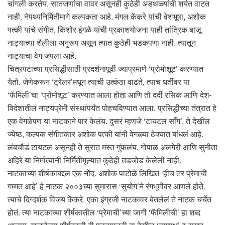
चांगली करतेय. सातजणांचा वावर असूनही कुठेही अडथळ्यांची शर्यत वाटत
नाही. नेपथ्यनिर्मितीमागे कल्पकता आहे. मंगल केंकरे यांची वेशभूषा, अशोक
पत्की यांचे संगीत, किशोर इंगळे यांची प्रकाशयोजना याही तांत्रिक बाजू
नाट्याच्या शैलीला अनुरूप असून त्यात कुठेही भडकपणा नाही. त्यातून
नाट्याचा वेग जपला आहे.
चित्रपटाच्या प्रसिद्धीसाठी प्रदर्शनापूर्वी ज्याप्रमाणे ‘प्रोमोशूट’ करण्यात
येतो. जेणेकरून ‘ट्रेलर’मधून त्याची उत्कंठा वाढते, त्याच धर्तीवर या
‘फॅमिली’चा ‘प्रोमोशूट’ करण्यात आला होता आणि तो दर्दी रसिक आणि देश-
विदेशातील नाट्यप्रेमी संस्थांपर्यंत पोहचविण्यात आला. प्रसिद्धीच्या तंत्रात हे
एक वेगळेपण या नाटकाने पार केलंय. दुसरं म्हणजे ‘टायटल साँग’. ते देखील
ज्येष्ठ, कल्पक संगीतकार अशोक पत्की यांनी वेगळ्या ठेक्यात बांधलं आहे.
लंबचौडं टायटल असूनही ते सुरात मस्त गुंफलंय. गोपाळ अलगेरी आणि सुनीता
अहिरे या निर्मात्यांनी निर्मितीमूल्यात कुठेही तडजोड केलेली नाही.
नाटकाच्या शीर्षकाबद्दल एक नोंद. अशोक पाटोळे लिखित ‘हीच तर प्रेमाची
गम्मत आहे’ हे नाटक २००३च्या सुमारास ‘सुयोग’ने रंगभूमीवर आणले होते.
त्याचे दिग्दर्शक विजय केंकरे. एका इंग्रजी नाटकावर बेतलेलं ते नाटक चर्चेत
होतं. त्या नाटकाच्या शीर्षकातील ‘प्रेमाची’च्या जागी ‘फॅमिलीची’ हा शब्द