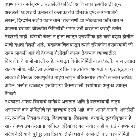
बघण्याच्या कार्यक्रमात उडालेली फजिती आणि लपवाछपवीसाठी सुरू
असलेली धडपडही कमालच! कलाकारांचे टीमवर्क दृष्ट लागण्याजोगे.
लेखन, दिग्दर्शन संतोष पवार याने ‘राजाराणी’चा लोककला फॉर्म यात न
वापरता घराच्या चौकटीत फॅमिलीची गम्मत उभी करताना जराही उसंत
ठेवलेली नाही. व्यंगांची चेष्टा न होता त्यातून प्रासंगिक हशे कसे वसूल होतील
याची दक्षता घेतली आहे. ‘यदाकदाचित’पासून त्याने रसिकांना हसवण्याची जी
सवय लावली आहे ती वेगळ्या शैलीतही कायम ठेवण्यात त्याच्यातील
दिग्दर्शकाने बाजी मारली आहे. व्यंगातून विनोदनिर्मितीचा हा ‘हटके’ बाज लक्षात
राहण्याजोगा. संहितेला तर्कशास्त्र किंवा सत्यतेच्या शक्यता या फूटपट्ट्या न
लावता हे निव्वळ हसवणुकीचे नाट्य म्हणून बघितल्यास त्याची लज्जत अधिक
वाढेल. भरपेट खळाळून हसविणार्‍या चैतन्यशाली प्रयोगाचा अनुभव त्यातून
मिळतो.
स्थळाला आशय-विषयाचे लागेबंधे असतात आणि हे वास्तववादी नाट्य
असल्याने दोन फॅमिलीचे घर महत्त्वाचे ठरले आहे. दोन ‘आमने-सामने’ असलेली
घरे. त्यातील निवडक वस्तू, दिवाणखाना, खिडक्या, दरवाजे, तुळशीवृंदावन हे
सारं नेपथ्य उभं करतांना ‘अ‍ॅक्टिंग एरिया’वर गदा येणार नाही याकडे नेपथ्यकार
संदेश बेंद्रे यांनी पुरेपूर लक्ष दिलंय. दोन्ही घरांची रंगसंगती वातावरणनिर्मिती