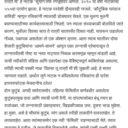
रात्री मी’ हे नाटक ‘सुयोग’तर्फे रंगभूमीवर आणले. २०१० या वर्षी नाटकाचा
५५५वा प्रयोग झाला. हे नाटक परदेशी दौर्‍यावरही गाजले. ‘कौटुंबिक घरंदाज
कॉमेडी’ म्हणून रसिकांनी त्यालाही डोक्यावर घेतले. एक मुलगा मुलगी
बघण्यासाठीच्या कार्यक्रमासाठी निघतो. पण त्याला संध्याकाळी बोलविले जाते
कारण, मुलीला दिवसा सात ते रात्री सातपर्यंत दिसत नाही. यावरून उडालेला
गोंधळ, पळापळ असलेला तो एक अ‍ॅक्शन ड्रामा. आता त्याच चालीवर दोघा
शेजारी कुटुंबियांना ‘आमने-सामने’ आणून एका लग्नाची प्रेमापासून ते
लग्नापर्यंतची गोष्ट या नव्या नाट्यात निव्वळ करमणूक म्हणून मांडली आहे.
याची नवीकोरी संहिता आणि एकापेक्षा एक वैशिष्ट्यपूर्ण व्यक्तिरेखा असल्या,
तरीही त्याची पक्की नाळ ‘दिवसा तू रात्री मी’शी जुळली आहे. हे सतत
जाणवत राहाते. अर्थात जुने नाटक न बघितलेल्या रसिकांना ही फ्रेश
हास्यस्फोटक मेजवानीच ठरेल!
दोन कुटुंबं. अगदी समोरासमोर. पहिल्या फॅमिलीत कर्णबधीर असलेला
कुटुंबप्रमुख दादा आणि त्याची पत्नी वैनी. या दांपत्यासोबत बंधू नयन हा
रातांधळा. जो लग्नासाठी उंबरठ्यावर, खिडकीजवळ उभा. दुसरा भाऊ मुकेश.
हा मुका. असे हे चौघांचं कुटुंब. व्यंग असले तरीही ताकदीने वावरताहेत. ते
लपवताहेत. आता त्यांच्यासमोर एक नवी ‘फॅमिली’ राहण्यासाठी येते. त्यात
नारायण हे वडील. जे कमालीचे विसरभोळे आहेत. त्यांची पत्नी लक्ष्मी आणि