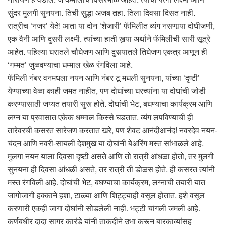
सुंदर मुलगी सुनयना. तिची सुद्धा अजब तर्‍हा. तिला दिवसा दिसत नाही.
रात्रीच ‘नजर’ येते! आता या दोन ‘शेजारी’ फॅमिलीत व्यंग नसणार्‍या दोघीजणी,
एक वैनी आणि दुसरी लक्ष्मी. त्यांच्या हाती खर्‍या अर्थाने फॅमिलीची सारी सूत्रे
आहेत. पहिल्या घरातले चौघेजण आणि दुसर्‍यातले तिघेजण एकत्र आणून ही
‘गम्मत’ जुळवण्याचा धम्माल खेळ रंगविला आहे.
फॅमिली नंबर वनमधला नयन आणि नंबर टू मधली सुनयना, यांच्या ‘दृष्टी’
येण्याच्या वेळा काही जमत नाहीत, पण दोघांच्या घरच्यांना या दोघांची जोडी
करण्यासाठी जय्यत तयारी सुरू होते. दोघांची भेट, बघण्याचा कार्यक्रम आणि
लग्न या प्रवासात एकेक धम्माल किस्से घडतात. व्यंग लपविण्याची ही
तारेवरची कसरत सारेजण करतात खरे, पण शेवट आनंदीआनंद! नवरदेव नयन-
चंदन आणि नवरी-सायली देशमुख या दोघांनी बेअरिंग मस्त सांभाळले आहे.
मुलगा नयन याला दिवसा दृष्टी असते आणि तो रात्री आंधळा होतो, तर मुलगी
सुनयना ही दिवसा आंधळी असते, तर रात्री ती डोळस होते. ही कसरत त्यांनी
मस्त रंगविली आहे. दोघांची भेट, बघण्याचा कार्यक्रम, लग्नाची तयारी यात
जागोजागी हक्काने हशा, टाळ्या आणि शिट्ट्याही वसूल होतात. हशे वसूल
करणारी एकही जागा दोघांनी सोडलेली नाही. भट्टी चांगली जमली आहे.
कर्णबधीर दादा सागर कारंडे यांनी ताकदीने उभा करून बारकाव्यांसह