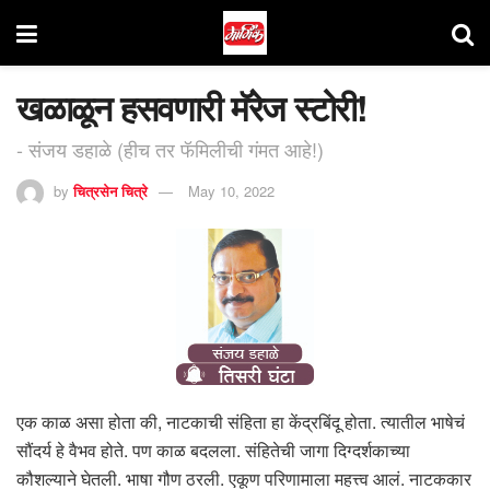
खळाळून हसवणारी मॅरेज स्टोरी!
- संजय डहाळे (हीच तर फॅमिलीची गंमत आहे!)
by
चित्रसेन चित्रे
May 10, 2022
एक काळ असा होता की, नाटकाची संहिता हा केंद्रबिंदू होता. त्यातील भाषेचं
सौंदर्य हे वैभव होते. पण काळ बदलला. संहितेची जागा दिग्दर्शकाच्या
कौशल्याने घेतली. भाषा गौण ठरली. एकूण परिणामाला महत्त्व आलं. नाटककार