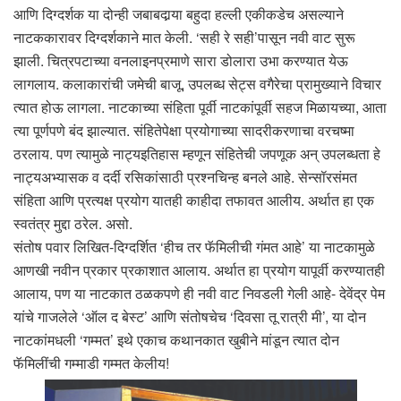
आणि दिग्दर्शक या दोन्ही जबाबदार्‍या बहुदा हल्ली एकीकडेच असल्याने
नाटककारावर दिग्दर्शकाने मात केली. ‘सही रे सही’पासून नवी वाट सुरू
झाली. चित्रपटाच्या वनलाइनप्रमाणे सारा डोलारा उभा करण्यात येऊ
लागलाय. कलाकारांची जमेची बाजू, उपलब्ध सेट्स वगैरेचा प्रामुख्याने विचार
त्यात होऊ लागला. नाटकाच्या संहिता पूर्वी नाटकांपूर्वी सहज मिळायच्या, आता
त्या पूर्णपणे बंद झाल्यात. संहितेपेक्षा प्रयोगाच्या सादरीकरणाचा वरचष्मा
ठरलाय. पण त्यामुळे नाट्यइतिहास म्हणून संहितेची जपणूक अन् उपलब्धता हे
नाट्यअभ्यासक व दर्दी रसिकांसाठी प्रश्नचिन्ह बनले आहे. सेन्सॉरसंमत
संहिता आणि प्रत्यक्ष प्रयोग यातही काहीदा तफावत आलीय. अर्थात हा एक
स्वतंत्र मुद्दा ठरेल. असो.
संतोष पवार लिखित-दिग्दर्शित ‘हीच तर फॅमिलीची गंमत आहे’ या नाटकामुळे
आणखी नवीन प्रकार प्रकाशात आलाय. अर्थात हा प्रयोग यापूर्वी करण्यातही
आलाय, पण या नाटकात ठळकपणे ही नवी वाट निवडली गेली आहे- देवेंद्र पेम
यांचे गाजलेले ‘ऑल द बेस्ट’ आणि संतोषचेच ‘दिवसा तू रात्री मी’, या दोन
नाटकांमधली ‘गम्मत’ इथे एकाच कथानकात खुबीने मांडून त्यात दोन
फॅमिलींची गम्माडी गम्मत केलीय!