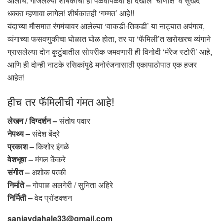
आलाय. गाजलेल्या शीर्षकाची ही पळवापळवी हा देखील ‘चाणाक्ष’ व सुखद
धक्का म्हणावा लागेल! शीर्षकातही ‘गम्मत’ आहे!!
यंदाच्या मौसमात रंगमंचावर आलेल्या ‘वाकडी-तिकडी’ या नाट्यात अपंगत्व,
व्यंगाच्या फसवणुकीचा घोळात घोळ होता, तर या ‘फॅमिली’त खरोखरच व्यंगाने
ग्रासलेल्या दोन कुटुंबातील सोयरीक जमवणारी ही विनोदी ‘मॅरेज स्टोरी’ आहे,
आणि ही दोन्ही नाटके रसिकांपुढे मनोरंजनासाठी एकापाठोपाठ एक हजर
आहेत!
हीच तर फॅमिलीची गंमत आहे!
लेखन / दिग्दर्शन –
संतोष पवार
नेपथ्य –
संदेश बेंद्रे
प्रकाश –
किशोर इंगळे
वेशभूषा –
मंगल केंकरे
संगीत –
अशोक पत्की
निर्माते –
गोपाळ अलगेरी / सुनिता अहिरे
निर्मिती –
वेद प्रॉडक्शन
sanjaydahale33@gmail.com