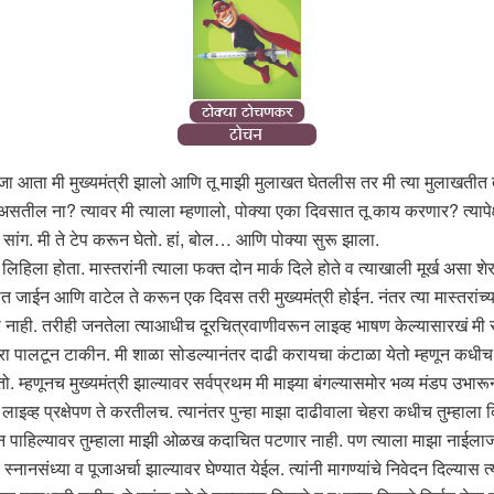
ा आता मी मुख्यमंत्री झालो आणि तू माझी मुलाखत घेतलीस तर मी त्या मुलाखतीत तुझ्
असतील ना? त्यावर मी त्याला म्हणालो, पोक्या एका दिवसात तू काय करणार? त्यापेक्ष
ांग. मी ते टेप करून घेतो. हां, बोल… आणि पोक्या सुरू झाला.
लिहिला होता. मास्तरांनी त्याला फक्त दोन मार्क दिले होते व त्याखाली मूर्ख अस
्षात जाईन आणि वाटेल ते करून एक दिवस तरी मुख्यमंत्री होईन. नंतर त्या मास्तरांच्य
ली नाही. तरीही जनतेला त्याआधीच दूरचित्रवाणीवरून लाइव्ह भाषण केल्यासारखं मी सां
रा पालटून टाकीन. मी शाळा सोडल्यानंतर दाढी करायचा कंटाळा येतो म्हणून कधीच द
तो. म्हणूनच मुख्यमंत्री झाल्यावर सर्वप्रथम मी माझ्या बंगल्यासमोर भव्य मंडप उ
े लाइव्ह प्रक्षेपण ते करतीलच. त्यानंतर पुन्हा माझा दाढीवाला चेहरा कधीच तुम्हा
तून पाहिल्यावर तुम्हाला माझी ओळख कदाचित पटणार नाही. पण त्याला माझा नाईला
स्नानसंध्या व पूजाअर्चा झाल्यावर घेण्यात येईल. त्यांनी मागण्यांचे निवेदन दिल्यास