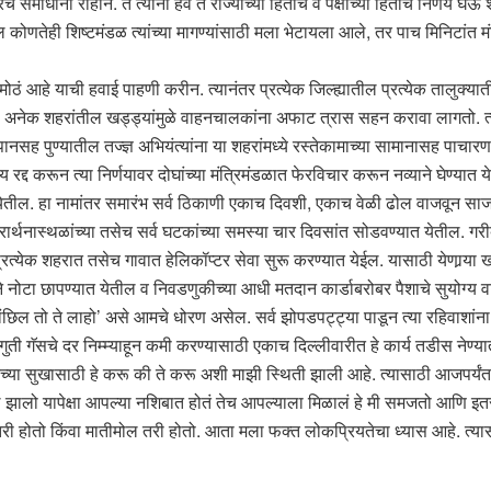
च समाधानी राहीन. ते त्यांना हवे ते राज्याच्या हिताचे व पक्षाच्या हिताचे निर्णय घ
 कोणतेही शिष्टमंडळ त्यांच्या मागण्यांसाठी मला भेटायला आले, तर पाच मिनिटांत म
ठं आहे याची हवाई पाहणी करीन. त्यानंतर प्रत्येक जिल्ह्यातील प्रत्येक तालुक्या
अनेक शहरांतील खड्ड्यांमुळे वाहनचालकांना अफाट त्रास सहन करावा लागतो. त्यात
ड-जपानसह पुण्यातील तज्ज्ञ अभियंत्यांना या शहरांमध्ये रस्तेकामाच्या सामानासह प
 रद्द करून त्या निर्णयावर दोघांच्या मंत्रिमंडळात फेरविचार करून नव्याने घेण्य
यात येतील. हा नामांतर समारंभ सर्व ठिकाणी एकाच दिवशी, एकाच वेळी ढोल वाजवून साजर
च्या, प्रार्थनास्थळांच्या तसेच सर्व घटकांच्या समस्या चार दिवसांत सोडवण्यात येतील
्रत्येक शहरात तसेच गावात हेलिकॉप्टर सेवा सुरू करण्यात येईल. यासाठी येणार्‍या खर
 नोटा छापण्यात येतील व निवडणुकीच्या आधी मतदान कार्डाबरोबर पैशाचे सुयोग्य 
ल तो ते लाहो’ असे आमचे धोरण असेल. सर्व झोपडपट्ट्या पाडून त्या रहिवाशांना त्य
ुती गॅसचे दर निम्म्याहून कमी करण्यासाठी एकाच दिल्लीवारीत हे कार्य तडीस नेण्या
ेच्या सुखासाठी हे करू की ते करू अशी माझी स्थिती झाली आहे. त्यासाठी आजपर्
 झालो यापेक्षा आपल्या नशिबात होतं तेच आपल्याला मिळालं हे मी समजतो आणि इतरां
होतो किंवा मातीमोल तरी होतो. आता मला फक्त लोकप्रियतेचा ध्यास आहे. त्यासाठीच 