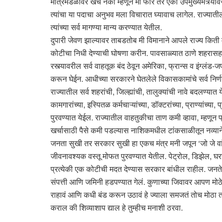
मंत्रिमंडळावर खर्च नको म्हणून मी फार तर एका उपमुख्यमंत्र्यांवर
त्यांचा या पदाचा अनुभव मला विचारात घ्यावाच लागेल. राज्यातील
त्यांच्या सर्व मागण्या मान्य करण्यात येतील.
दुपारी जेवण झाल्यावर ताबडतोब मी विमानाने आपले राज्य किती मो
कोटीचा निधी देण्याची घोषणा करीन. पावसाळ्यात ठाणे शहरासह 
रस्त्यावरील सर्व वाहतूक बंद ठेवून अमेरिका, फ्रान्स व इंग्लं
करून घेईन. आधीच्या सरकारने घेतलेले विकासकामांचे सर्व निर्णय
राज्यातील सर्व शहरांची, जिल्ह्यांची, तालुक्यांची नावे बदलण्
कामगारांच्या, इस्पितळ कर्मचाऱ्यांच्या, डॉक्टरांच्या, प्राण्यां
पुरवण्यात येईल. राज्यातील वाहतुकीचा ताण कमी व्हावा, म्हणून प
खर्चासाठी पैसे कमी पडल्यास नाशिकमधील टांकसाळीतून नव्याने
जनता सुखी तर सरकार सुखी हा एकच मंत्र मनी जपून ‘जो जे वांछि
जीवनावश्यक वस्तू मोफत पुरवण्यात येतील. पेट्रोल, डिझेल, घरग
प्रत्येकी एक कोटीची मदत देण्यास सरकार बांधील राहील. जनत
संपत्ती आणि जमिनी हडपण्यात गेलं. कुणाच्या जिवावर आपण मोठे
राहावं आणि कधी बंड करून उठावं हे ज्याला समजतं तोच मोठा तरी 
कराल की शिव्याशाप द्याल हे तुम्हीच मनाशी ठरवा.