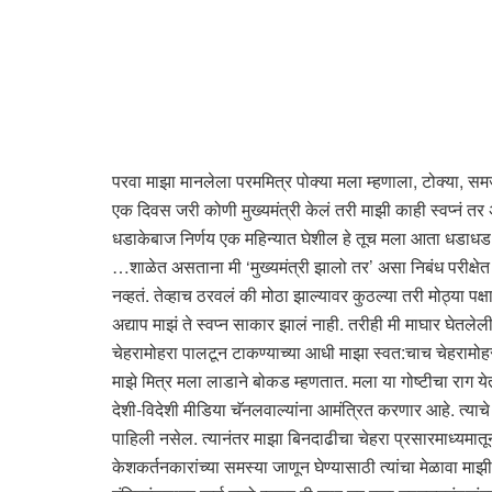
परवा माझा मानलेला परममित्र पोक्या मला म्हणाला, टोक्या, समज
एक दिवस जरी कोणी मुख्यमंत्री केलं तरी माझी काही स्वप्नं तर 
धडाकेबाज निर्णय एक महिन्यात घेशील हे तूच मला आता धडाधड स
…शाळेत असताना मी ‘मुख्यमंत्री झालो तर’ असा निबंध परीक्षेत 
नव्हतं. तेव्हाच ठरवलं की मोठा झाल्यावर कुठल्या तरी मोठ्या पक
अद्याप माझं ते स्वप्न साकार झालं नाही. तरीही मी माघार घेतले
चेहरामोहरा पालटून टाकण्याच्या आधी माझा स्वत:चाच चेहरामोह
माझे मित्र मला लाडाने बोकड म्हणतात. मला या गोष्टीचा राग ये
देशी-विदेशी मीडिया चॅनलवाल्यांना आमंत्रित करणार आहे. त्याच
पाहिली नसेल. त्यानंतर माझा बिनदाढीचा चेहरा प्रसारमाध्यमा
केशकर्तनकारांच्या समस्या जाणून घेण्यासाठी त्यांचा मेळावा माझी 