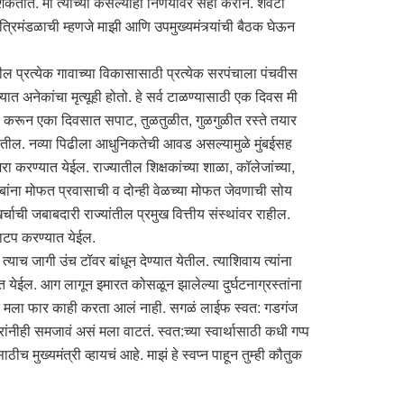
ेऊ शकतात. मी त्यांच्या कसल्याही निर्णयावर सही करीन. शेवटी
ंत्रिमंडळाची म्हणजे माझी आणि उपमुख्यमंत्र्यांची बैठक घेऊन
तील प्रत्येक गावाच्या विकासासाठी प्रत्येक सरपंचाला पंचवीस
 अनेकांचा मृत्यूही होतो. हे सर्व टाळण्यासाठी एक दिवस मी
ाचारण करून एका दिवसात सपाट, तुळतुळीत, गुळगुळीत रस्ते तयार
ात येतील. नव्या पिढीला आधुनिकतेची आवड असल्यामुळे मुंबईसह
ा करण्यात येईल. राज्यातील शिक्षकांच्या शाळा, कॉलेजांच्या,
. गरीबांना मोफत प्रवासाची व दोन्ही वेळच्या मोफत जेवणाची सोय
्चाची जबाबदारी राज्यांतील प्रमुख वित्तीय संस्थांवर राहील.
वाटप करण्यात येईल.
ाच जागी उंच टॉवर बांधून देण्यात येतील. त्याशिवाय त्यांना
त येईल. आग लागून इमारत कोसळून झालेल्या दुर्घटनाग्रस्तांना
यंत मला फार काही करता आलं नाही. सगळं लाईफ स्वत: गडगंज
नीही समजावं असं मला वाटतं. स्वत:च्या स्वार्थासाठी कधी गप्प
मुख्यमंत्री व्हायचं आहे. माझं हे स्वप्न पाहून तुम्ही कौतुक