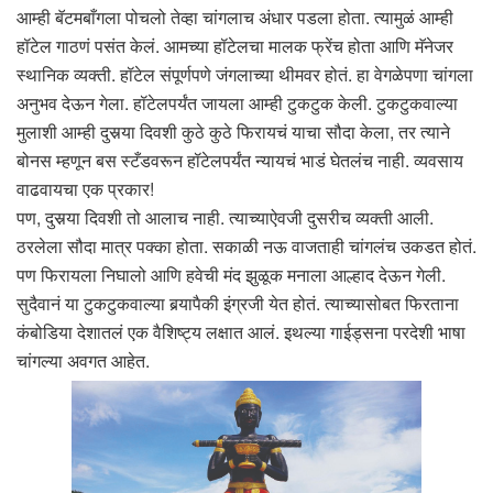
आम्ही बॅटमबाँगला पोचलो तेव्हा चांगलाच अंधार पडला होता. त्यामुळं आम्ही
हॉटेल गाठणं पसंत केलं. आमच्या हॉटेलचा मालक फ्रेंच होता आणि मॅनेजर
स्थानिक व्यक्ती. हॉटेल संपूर्णपणे जंगलाच्या थीमवर होतं. हा वेगळेपणा चांगला
अनुभव देऊन गेला. हॉटेलपर्यंत जायला आम्ही टुकटुक केली. टुकटुकवाल्या
मुलाशी आम्ही दुसर्‍या दिवशी कुठे कुठे फिरायचं याचा सौदा केला, तर त्याने
बोनस म्हणून बस स्टँडवरून हॉटेलपर्यंत न्यायचं भाडं घेतलंच नाही. व्यवसाय
वाढवायचा एक प्रकार!
पण, दुसर्‍या दिवशी तो आलाच नाही. त्याच्याऐवजी दुसरीच व्यक्ती आली.
ठरलेला सौदा मात्र पक्का होता. सकाळी नऊ वाजताही चांगलंच उकडत होतं.
पण फिरायला निघालो आणि हवेची मंद झुळूक मनाला आल्हाद देऊन गेली.
सुदैवानं या टुकटुकवाल्या बर्‍यापैकी इंग्रजी येत होतं. त्याच्यासोबत फिरताना
कंबोडिया देशातलं एक वैशिष्ट्य लक्षात आलं. इथल्या गाईड्सना परदेशी भाषा
चांगल्या अवगत आहेत.