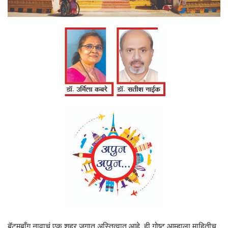
बॅटमबाँग नावाचं एक शहर जगात अस्तित्वात आहे, ही गोष्ट आम्हाला माहितीच