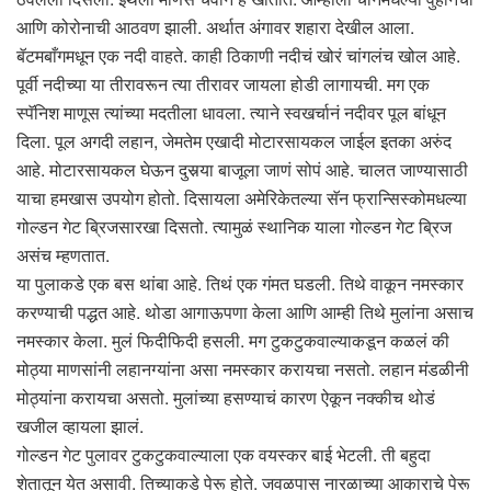
आणि कोरोनाची आठवण झाली. अर्थात अंगावर शहारा देखील आला.
बॅटमबाँगमधून एक नदी वाहते. काही ठिकाणी नदीचं खोरं चांगलंच खोल आहे.
पूर्वी नदीच्या या तीरावरून त्या तीरावर जायला होडी लागायची. मग एक
स्पॅनिश माणूस त्यांच्या मदतीला धावला. त्याने स्वखर्चानं नदीवर पूल बांधून
दिला. पूल अगदी लहान, जेमतेम एखादी मोटारसायकल जाईल इतका अरुंद
आहे. मोटारसायकल घेऊन दुसर्‍या बाजूला जाणं सोपं आहे. चालत जाण्यासाठी
याचा हमखास उपयोग होतो. दिसायला अमेरिकेतल्या सॅन फ्रान्सिस्कोमधल्या
गोल्डन गेट ब्रिजसारखा दिसतो. त्यामुळं स्थानिक याला गोल्डन गेट ब्रिज
असंच म्हणतात.
या पुलाकडे एक बस थांबा आहे. तिथं एक गंमत घडली. तिथे वाकून नमस्कार
करण्याची पद्धत आहे. थोडा आगाऊपणा केला आणि आम्ही तिथे मुलांना असाच
नमस्कार केला. मुलं फिदीफिदी हसली. मग टुकटुकवाल्याकडून कळलं की
मोठ्या माणसांनी लहानग्यांना असा नमस्कार करायचा नसतो. लहान मंडळीनी
मोठ्यांना करायचा असतो. मुलांच्या हसण्याचं कारण ऐकून नक्कीच थोडं
खजील व्हायला झालं.
गोल्डन गेट पुलावर टुकटुकवाल्याला एक वयस्कर बाई भेटली. ती बहुदा
शेतातून येत असावी. तिच्याकडे पेरू होते. जवळपास नारळाच्या आकाराचे पेरू