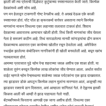
झाली की त्या प्रेताची विल्हेवाट कुटुंबाच्या स्मशानघरात केली जाते. कित्येक
देवळांमध्ये अशी सोय आहे.
पण मन हेलावून टाकणारी गोष्ट वेगळीच आहे. ते अख्खं देऊळ एके काळी
स्मशानघर होतं. पॉट पॉल हा क्रूरकर्मा सत्तेवर असताना त्याने कित्येक
माणसांना मारून तिथल्या एका लहानशा तलावात टाकलं होतं. शिवाय
देवळाच्या आवारातच अत्याचार खोली होती. तिथं किती माणसांचा जीव घेतला
गेला हे समजणं कठीण आहे. तिथं सापडलेल्या मानवी सांगाड्यांचा ढीग करून
देवळाच्याच आवारात एका काचेच्या खोलीत रचून ठेवलेला आहे. अमेरिकेत
स्थाईक झालेल्या कंबोडियन नागरिकांनी ही खोली बनवलेली आहे. बघून खरंच
गलबलायला होतं.
आमच्या प्रवासात पुढे न्होम पेन्ह शहराच्या जवळ अशीच एक शाळा होती. या
शाळेला तुरुंग बनवून कित्येक लाख लोकांचा जीव घेण्यात आला. अर्थात सर्वात
वाईट म्हणजे न्होम पेन्हमधल्या शाळेच्या जवळ पर्यटकांना एक झाड दाखवतात.
त्या झाडावर डोकं आपटून कित्येक लहान मुलांना मारण्यात आलं, अजूनही त्या
झाडावर रक्ताचे डाग दिसतात, असं आम्हाला सांगितलं गेलं. ते ऐकूनच इतकी
किळस आली की आम्ही ते झाड पाहायला गेलो नाही.
बॅटमबाँगमध्ये फिरताना आणखी एक जागा अशीच होती. तिथल्या एका