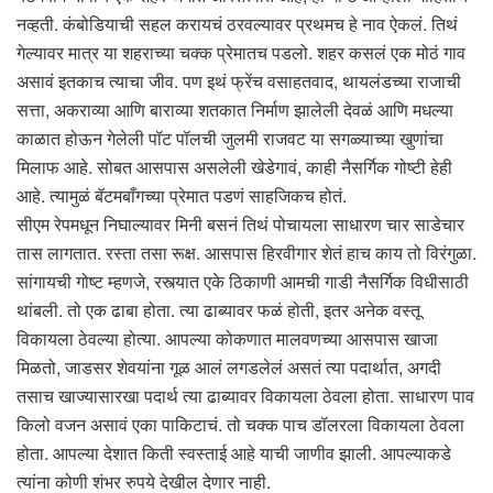
नव्हती. कंबोडियाची सहल करायचं ठरवल्यावर प्रथमच हे नाव ऐकलं. तिथं
गेल्यावर मात्र या शहराच्या चक्क प्रेमातच पडलो. शहर कसलं एक मोठं गाव
असावं इतकाच त्याचा जीव. पण इथं फ्रेंच वसाहतवाद, थायलंडच्या राजाची
सत्ता, अकराव्या आणि बाराव्या शतकात निर्माण झालेली देवळं आणि मधल्या
काळात होऊन गेलेली पॉट पॉलची जुलमी राजवट या सगळ्याच्या खुणांचा
मिलाफ आहे. सोबत आसपास असलेली खेडेगावं, काही नैसर्गिक गोष्टी हेही
आहे. त्यामुळं बॅटमबाँगच्या प्रेमात पडणं साहजिकच होतं.
सीएम रेपमधून निघाल्यावर मिनी बसनं तिथं पोचायला साधारण चार साडेचार
तास लागतात. रस्ता तसा रूक्ष. आसपास हिरवीगार शेतं हाच काय तो विरंगुळा.
सांगायची गोष्ट म्हणजे, रस्त्यात एके ठिकाणी आमची गाडी नैसर्गिक विधीसाठी
थांबली. तो एक ढाबा होता. त्या ढाब्यावर फळं होती, इतर अनेक वस्तू
विकायला ठेवल्या होत्या. आपल्या कोकणात मालवणच्या आसपास खाजा
मिळतो, जाडसर शेवयांना गूळ आलं लगडलेलं असतं त्या पदार्थात, अगदी
तसाच खाज्यासारखा पदार्थ त्या ढाब्यावर विकायला ठेवला होता. साधारण पाव
किलो वजन असावं एका पाकिटाचं. तो चक्क पाच डॉलरला विकायला ठेवला
होता. आपल्या देशात किती स्वस्ताई आहे याची जाणीव झाली. आपल्याकडे
त्यांना कोणी शंभर रुपये देखील देणार नाही.