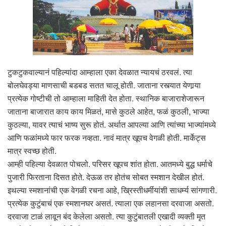
टुकटुकवाल्यानं पहिल्यांदा आम्हाला एका देवळात न्यायचं ठरवलं. त्या
बोलघेवड्या माणसाची बडबड सतत चालू होती. जाताना रस्त्यात येणार्‍या
प्रत्येक गोष्टीची तो आम्हाला माहिती देत होता. स्थानिक बाजाराशेजारून
जाताना बाजारात काय काय मिळतं, मासे कुठले आहेत, फळं कुठली, भाज्या
कुठल्या, यावर त्याचं भाष्य सुरू होतं. अर्थात आपल्या आणि त्यांच्या भाज्यांमध्ये
आणि फळांमध्ये फार फरक नव्हता. नावं मात्र खूपच वेगळी होती. मार्केट्स
मात्र स्वच्छ होती.
आम्ही पहिल्या देवळात पोचलो. परिसर खूपच शांत होता. आतमध्ये बुद्ध धर्माचे
पुजारी फिरताना दिसत होते. देऊळ तर होतंच सोबत स्मशान देखील होतं.
इथल्या स्मशानांची एक वेगळी रचना आहे, ख्रिस्तीधर्मीयांशी साधर्म्य सांगणारी.
प्रत्येक कुटुंबाचं एक स्मशानघर असतं. त्याला एक लहानसा दरवाजा असतो.
दरवाजा टाळं लावून बंद केलेला असतो. त्या कुटुंबातली एखादी व्यक्ती मृत