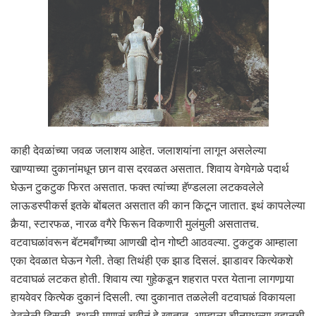
काही देवळांच्या जवळ जलाशय आहेत. जलाशयांना लागून असलेल्या
खाण्याच्या दुकानांमधून छान वास दरवळत असतात. शिवाय वेगवेगळे पदार्थ
घेऊन टुकटुक फिरत असतात. फक्त त्यांच्या हॅण्डलला लटकवलेले
लाऊडस्पीकर्स इतके बोंबलत असतात की कान किटून जातात. इथं कापलेल्या
कैर्‍या, स्टारफळ, नारळ वगैरे फिरून विकणारी मुलंमुली असतातच.
वटवाघळांवरून बॅटमबाँगच्या आणखी दोन गोष्टी आठवल्या. टुकटुक आम्हाला
एका देवळात घेऊन गेली. तेव्हा तिथंही एक झाड दिसलं. झाडावर कित्येकशे
वटवाघळं लटकत होती. शिवाय त्या गुहेकडून शहरात परत येताना लागणार्‍या
हायवेवर कित्येक दुकानं दिसली. त्या दुकानात तळलेली वटवाघळं विकायला
ठेवलेली दिसली. इथली माणसं चवीनं हे खातात. आम्हाला चीनमधल्या वुहानची