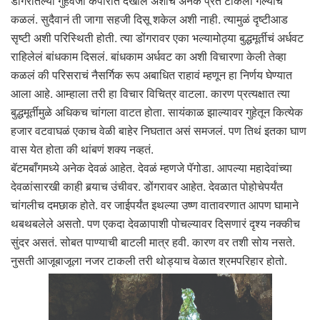
डोंगरातल्या गुहेवजा कपारीत देखील अशीच अनेक प्रेतं टाकली गेल्याचं
कळलं. सुदैवानं ती जागा सहजी दिसू शकेल अशी नाही. त्यामुळं दृष्टीआड
सृष्टी अशी परिस्थिती होती. त्या डोंगरावर एका भल्यामोठ्या बुद्धमूर्तीचं अर्धवट
राहिलेलं बांधकाम दिसलं. बांधकाम अर्धवट का अशी विचारणा केली तेव्हा
कळलं की परिसराचं नैसर्गिक रूप अबाधित राहावं म्हणून हा निर्णय घेण्यात
आला आहे. आम्हाला तरी हा विचार विचित्र वाटला. कारण प्रत्यक्षात त्या
बुद्धमूर्तीमुळे अधिकच चांगला वाटत होता. सायंकाळ झाल्यावर गुहेतून कित्येक
हजार वटवाघळं एकाच वेळी बाहेर निघतात असं समजलं. पण तिथं इतका घाण
वास येत होता की थांबणं शक्य नव्हतं.
बॅटमबाँगमध्ये अनेक देवळं आहेत. देवळं म्हणजे पॅगोडा. आपल्या महादेवांच्या
देवळांसारखी काही बर्‍याच उंचीवर. डोंगरावर आहेत. देवळात पोहोचेपर्यंत
चांगलीच दमछाक होते. वर जाईपर्यंत इथल्या उष्ण वातावरणात आपण घामाने
थबथबलेले असतो. पण एकदा देवळापाशी पोचल्यावर दिसणारं दृश्य नक्कीच
सुंदर असतं. सोबत पाण्याची बाटली मात्र हवी. कारण वर तशी सोय नसते.
नुसती आजूबाजूला नजर टाकली तरी थोड्याच वेळात श्रमपरिहार होतो.