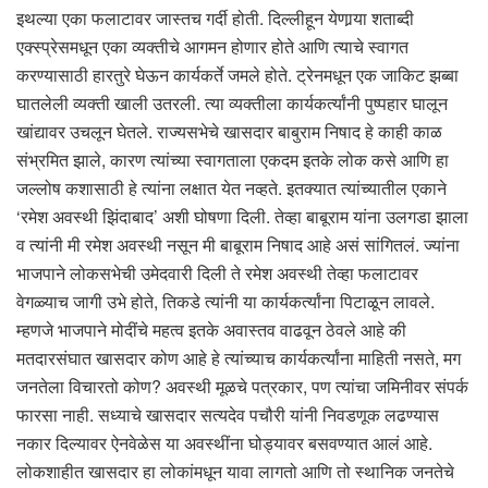
इथल्या एका फलाटावर जास्तच गर्दी होती. दिल्लीहून येणार्‍या शताब्दी
एक्स्प्रेसमधून एका व्यक्तीचे आगमन होणार होते आणि त्याचे स्वागत
करण्यासाठी हारतुरे घेऊन कार्यकर्ते जमले होते. ट्रेनमधून एक जाकिट झब्बा
घातलेली व्यक्ती खाली उतरली. त्या व्यक्तीला कार्यकर्त्यांनी पुष्पहार घालून
खांद्यावर उचलून घेतले. राज्यसभेचे खासदार बाबुराम निषाद हे काही काळ
संभ्रमित झाले, कारण त्यांच्या स्वागताला एकदम इतके लोक कसे आणि हा
जल्लोष कशासाठी हे त्यांना लक्षात येत नव्हते. इतक्यात त्यांच्यातील एकाने
‘रमेश अवस्थी झिंदाबाद’ अशी घोषणा दिली. तेव्हा बाबूराम यांना उलगडा झाला
व त्यांनी मी रमेश अवस्थी नसून मी बाबूराम निषाद आहे असं सांगितलं. ज्यांना
भाजपाने लोकसभेची उमेदवारी दिली ते रमेश अवस्थी तेव्हा फलाटावर
वेगळ्याच जागी उभे होते, तिकडे त्यांनी या कार्यकर्त्यांना पिटाळून लावले.
म्हणजे भाजपाने मोदींचे महत्व इतके अवास्तव वाढवून ठेवले आहे की
मतदारसंघात खासदार कोण आहे हे त्यांच्याच कार्यकर्त्यांना माहिती नसते, मग
जनतेला विचारतो कोण? अवस्थी मूळचे पत्रकार, पण त्यांचा जमिनीवर संपर्क
फारसा नाही. सध्याचे खासदार सत्यदेव पचौरी यांनी निवडणूक लढण्यास
नकार दिल्यावर ऐनवेळेस या अवस्थींना घोड्यावर बसवण्यात आलं आहे.
लोकशाहीत खासदार हा लोकांमधून यावा लागतो आणि तो स्थानिक जनतेचे