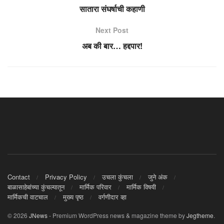
सातारा संघर्षाची कहाणी
Next Post
अब की बार… हद्दपार!
Contact
Privacy Policy
उचला कुंचला
जुने अंक
बाळासाहेबांच्या कुंचल्यातून
मार्मिक परिवार
मार्मिक विषयी
मार्मिकची वाटचाल
मुख्य पृष्ठ
वर्गणीदार व्हा
© 2026
JNews
- Premium WordPress news & magazine theme by
Jegtheme
.