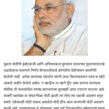
मुळात मोदींनी इव्हेंटबाजी आणि अस्मिताबाज मुद्द्यांवर वरवरच्या मुलाम्यासारखे
धडाकेबाज भासणारे निर्णय घेण्यापलीकडे कोणतीच देदीप्यमान कामगिरी
केलेली नाही. अनेक कामांच्या संदर्भात त्यांनी लाल किल्ल्यावरून स्वत:च खोटे
आकडे जाहीर केलेले आहेत. न खाऊँगा ना खाने दूँगा अशा वल्गना करणार्‍या
मोदींचा तो तथाकथित स्वच्छ कारभाराचा बुरखाही आता टराटरा फाटला आहे.
व्यक्ती पक्षापेक्षा वा संघटनेपेक्षा मोठी झाली तर तीच त्या पक्षाची अडचण बनून
बसते. एकेकाळी मोठी ताकद असलेले मोदी हीच आज भाजपाची मोठी अडचण
झाली आहे. ग्रामपंचायत ते लोकसभा अशा सर्व निवडणुकीत उमेदवाराचे महत्व