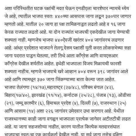
अशा परिस्थितीत घटक पक्षांची मदत घेऊन एनडीएला चारशेपार न्यायचे ध्येय
जे आहे, त्यातील भाजपा स्वतः ४४०च्या आसपास जागा लढून ३७०पार जाणार
म्हणतो आहे. यातील २० जागा हा पक्ष तामिळनाडूत लढतो आहे व १६ जागा
केरळ राज्यात लढतो आहे. या दोन राज्यांत भाजपची एकदेखील जागा येण्याची
शक्यता नाही. म्हणजेच भाजपा ४४०ऐवजी खरंतर ४०४ जागांवरच लढणार
आहे. आंध्र प्रदेशात भाजपाने तेलगू देसम पक्षाशी युती करत लोकसभेच्या सहा
जागा पदरात पाडून घेतल्या, तरी तिथे आता काँग्रेस आणि वायएसआर
काँग्रेस देखील शर्यतीत आहेत. इथेही भाजपाला विजय मिळायची फारशी
शक्यता नाहीच. म्हणजे भाजपाचे खरे आव्हान ४०४ वरून ३९८ जागांवर आले
आहे आणि त्यामधून ३७० जागा जिंकण्याच्या बाता केल्या जात आहेत.
भाजपा तेलंगणा (१४/१७),महाराष्ट्र (२७/४८), पश्चिम बंगाल (४२),
बिहार(१७/४०), झारखंड (११/१४), कर्नाटक (२५/२८), पंजाब (१३), ओडीसा
(२१), जम्मू काश्मीर (६), हिमाचल प्रदेश (४), दिल्ली (७), राजस्थान (२५)
आणि आसाम (१४) अशा २२६ जागांवर उमेदवार उभा करणार आहे. येथील
राजस्थानच्या काही जागा वगळून भाजपाला प्रत्येक जागेवर अटीतटीची लढत
आहे. या जागा सहजसोप्या नाहीत, कारण यातील कित्येक मतदारसंघात
भाजपाचा स्वतःचा एक कार्यकर्ता देखील नाही. या सर्व जागा तसेच दक्षिण