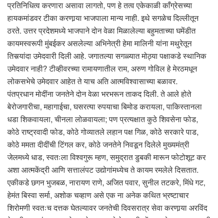
प्रतिनिधित्व करणारा असावा लागतो, पण हे तत्व एकेकाळी काँग्रेसच्या
हायकमांडवर टीका करणार्‍या भाजपाला मान्य नाही. इथे सगळेच दिल्लीतून
ठरते. उत्तर प्रदेशमध्ये भाजपाने दोन वेळा मिळालेल्या बहुमताच्या घमेंडीत
कायमस्वरूपी मुंबईकर असलेल्या अभिनेत्री हेमा मालिनी यांना मथुरेतून
तिसर्‍यांदा उमेदवारी दिली आहे. जगातल्या सगळ्यात मोठ्या पक्षाकडे स्थानिक
उमेदवार नाही? टीव्हीवरच्या रामायणातील राम, अरुण गोविल हे मेरठमधून
लोकसभेचे उमेदवार आहेत ते याच अति आत्मविश्वासाच्या बळावर.
पंतप्रधान मोदींना जनतेने दोन वेळा भरभरून ताकद दिली. ते आले होते
बेरोजगारीचा, महागाईचा, घसरत्या रुपयाचा बिमोड करायला, पाकिस्तानला
धडा शिकवायला, चीनला लोळवायला; पण प्रत्यक्षात कुठे शिवसेना फोड,
कोठे राष्ट्रवादी फोड, कोठे गोव्यातले लहान पक्ष गिळ, कोठे सरकारे पाड,
कोठे ममता दीदींची टिंगल कर, कोठे जनतेने निवडून दिलेले मुख्यमंत्री
जेलमध्ये धाड, स्वतःला विश्वगुरू म्हण, समुद्रात डुबकी मारून फोटोशूट कर
अशा आत्मकेंद्री आणि सत्तालंपट उद्योगांमध्येच ते कायम रमलेले दिसतात.
एकीकडे छगन भुजबळ, नारायण राणे, अजित पवार, सुनील तटकरे, मिंधे गट,
हेमंत बिस्वा सर्मा, अशोक चव्हाण असे एक ना अनेक कथित भ्रष्टाचार
शिरोमणी स्वतःच दत्तक घेतल्यावर जनतेची दिवसरात्र सेवा करणार्‍या अरविंद