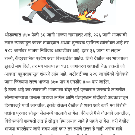
थोडक्यात ४४० पैकी ३६ जागी भाजपा नाममात्र आहे, २२६ जागी भाजपाची
लढत त्याच्याहून जास्त ताकदवान अथवा तुल्यबळ प्रतिस्पर्ध्यासोबत आहे तर
१४२ जागांवर भाजपा निर्विवाद आघाडीवर आहे. इतर ३६ जागा या लहान
राज्ये, केंद्रशासित प्रदेश अशा विस्कळीत आहेत. तिथे देखील जर भाजपाला
झुकते माप दिले, तर मग भाजपा हा १७८ जागांवरच आघाडी घेऊ शकतो जो
आकडा बहुमतापासून शंभरने लांब आहे. अटीतटीच्या २२६ जागांपैकी दोनेकशे
जागा जिंकल्या तरच भाजपा ३७० पार व एनडीए ४०० पार जाईल.
हे शक्य आहे का?त्यासाठी भाजपाला चंद्र सूर्य प्रचारात उतरवावे लागतील,
सोन्यानाण्याचा पाऊस पाडावा लागेल आणि पंतप्रधान मोदींकडे अवकाशातून
दिव्यास्त्रे यावी लागतील. इतके होऊन देखील ते शक्य आहे का? मग विरोधी
पक्षांना प्रचार सोडून जेलमध्ये पाठवावे लागेल. बँकेतले पैसे गोठवावे लागतील,
विरोधकांनी शक्यतो लढाई सोडून हिमालयात जावे हे पहावे लागेल. तरी देखील
भाजपा चारशेपार जाणे शक्य आहे का? तर त्याचे उत्तर हे नाही असेच द्यावे