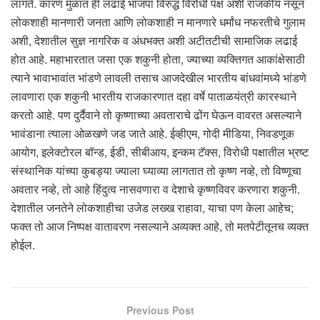
लागते. कारण मुळात ही लढाई भाजपा विरुद्ध विरोधी पक्ष अशी राजकीय नसून
लोकशाही मानणारी जनता आणि लोकशाही न मानणारे धर्मांध नफरतीचे गुलाम
अशी, देशातील सुज्ञ नागरिक व अंधभक्त अशी अटीतटीची सामाजिक लढाई
होत आहे. महाभारतात जसा एक शकुनी होता, ज्याच्या व्यक्तिगत आकांक्षेसाठी
त्याने भावाभावांत भांडणे लावली तसाच आजदेखील भारतीय बांधवांमध्ये भांडणे
लावणारा एक शकुनी भारतीय राजकारणात दहा वर्षे पाताळयंत्री कारस्थाने
करतो आहे. पण दुर्दैवाने तो कृष्णाच्या अवताराचे ढोंग घेऊन वावरत असल्याने
भावंडाना त्याला ओळखणे जड जाते आहे. ईव्हीएम, गोदी मीडिया, निवडणूक
आयोग, इलेक्टोरल बॉन्ड, ईडी, सीबीआय, इन्कम टॅक्स, विरोधी पक्षातील भ्रष्ट
संस्थानिक यांच्या कुबड्या ज्याला घ्याव्या लागतात तो कृष्ण नव्हे, तो विष्णूचा
अवतार नव्हे, तो आहे हिंदुत्व नासवणारा व देशाचे कृष्णविवर करणारा शकुनी.
देशातील जनतेने लोकशाहीचा उजेड लख्ख राहावा, याचा पण केला आहेच;
फक्त तो आज निष्पक्ष वातावरण नसल्याने अव्यक्त आहे, तो मतपेटीतूनच व्यक्त
होईल.
Previous Post