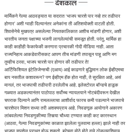
मार्मिकने गेल्या आठवड्यात या सदरात ‘भाजप चारशे पार नव्हे तर तडीपार
होणार’ अशी ग्वाही दिल्यानंतर अनेकांना ती अतिशयोक्ती वाटली होती.
शिवसेनेचे मुखपत्र असलेल्या नियतकालिकात अशीच मांडणी होणार, अशी
भारतीय जनता पक्षाच्या भजनी लागलेल्यांची समजूत होती. परंतु, मार्मिक हा
काही काहीही फेकाफेकी करणारा प्रचारकी गोदी मीडिया नाही. आता
राज्यनिहाय आकडेवारीसकट आपण तीच मांडणी तपासून पाहू आणि मग
तुम्हीच ठरवा, भाजप चारशे पार होणार की तडीपार ते!
आर्टिफिशियल इंटेलिजेन्सची (एआय) आई काढणारे बुद्धिमान लोक ईव्हीएमचा
बाप नसतील कशावरून? पण ईव्हीएम हॅक होत नाही, ते सुरक्षित आहे, असं
मानलं, तर भाजपाची तडीपारी ठरलेलीच आहे. इलेक्टोरल बॉन्डचे हाडूक
गळ्यात अडकल्यानंतर पाठोपाठ सर्वोच्च न्यायलयाने नोटबंदीवरून देखील
चपराक दिल्याने आणि रामलल्लाचा आशीर्वाद फारच कमी पडल्याने भाजपाचे
चारशेपार मिशन सध्या तरी अशक्यप्राय आहे. निवडणूक आयोगाने अकारण
लांबवलेल्या निवडणुकीच्या तिसर्‍या चौथ्या टप्प्यात काही कट कारस्थान
(आठवा, गेल्या निवडणुकांच्या काळात झालेला पुलवामा हल्ला) झाले नाही तर
भाजपा सपशेल पराभूत होऊ शकतो. बरेचदा मोठे मोठे दावे ठोकल्याशिवाय