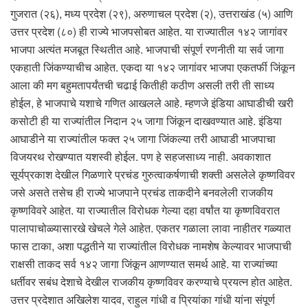
गुजरात (२६), मध्य प्रदेश (२९), अरुणाचल प्रदेश (२), उत्तराखंड (५) आणि
उत्तर प्रदेश (८०) ही राज्ये भाजपसोबत आहेत. या राज्यातील १४२ जागांवर
भाजपा अत्यंत मजबूत स्थितीत आहे. भाजपाची संपूर्ण रणनीती या सर्व जागा
एकहाती जिंकण्याचीच आहेत. एकदा या १४२ जागांवर भाजपा एकतर्फी जिंकून
आला की मग बहुमतापर्यंतची चढाई कितीही कठीण असली तरी ती साध्य
होईल, हे भाजपाचे यशाचे गणित आखलले आहे. म्हणजे इंडिया आघाडीची खरी
कसोटी ही या राज्यांतील निदान २५ जागा जिंकून दाखवण्यात आहे. इंडिया
आघाडीने या राज्यांतील फक्त २५ जागा जिंकल्या तरी आघाडी भाजपाचा
विजयरथ रोखण्यात यशस्वी होईल. पण हे सहजसाध्य नाही. अवकाशात
सूर्यप्रकाश देखील गिळणारे प्रचंड गुरुत्वाकर्षणाची शक्ती असलेले कृष्णविवर
जसे असते तसेच ही राज्ये भाजपाने प्रचंड ताकदीने बनवलेली राजकीय
कृष्णविवरे आहेत. या राज्यातील विरोधक गेल्या दहा वर्षांत या कृष्णविवरात
पालापाचोळ्यासारखे खेचले गेले आहेत. एकतर गळाला लावा नाहीतर गळ्यात
फास टाका, अशा पद्धतीने या राज्यांतील विरोधक नामशेष केल्यावर भाजपाची
राक्षसी ताकद सर्व १४२ जागा जिंकून आणण्यात समर्थ आहे. या राज्यांच्या
धर्तीवर सबंध देशाचे देखील राजकीय कृष्णविवर करण्याचे प्रयत्न होत आहेत.
उत्तर प्रदेशात अखिलेश यादव, राहुल गांधी व प्रियांका गांधी यांना संपूर्ण