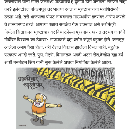
केजरीवाल यांना मात्र जेलमध्ये पाठवायचे हे दुटप्पी ढोंग जनतेला समजत नाही
का? इलेक्टोरल बॉन्डमधून तर भाजपा स्वतःच भ्रष्टाचाराचा महाशिरोमणी
ठरला आहे. तरी भाजपाचा पोपट नाचवणारा माऊथपीस इतरांवर आरोप करतो
ते हास्यास्पद ठरते. आमच्या पक्षात सगळेच येऊ शकतात असे अर्थमंत्री
निर्मला सितारामन भ्रष्टाचारावर विचारलेल्या प्रश्नावर म्हणत तर मग जनतेने
मोदींवर विश्वास का ठेवावा? भाजपकडे दहा वर्षांत संपूर्ण बहुमत होते. करातून
आलेला अमाप पैसा होता. तरी देशात विकास झालेला दिसत नाही. बहुतेक
प्रकल्प अगदी रस्ते, पुल, मेट्रो, विमानतळ अगदी अटल सेतू देखील दहा वर्ष
आधी मनमोहन सिंग यानी सुरू केलेले अथवा नियोजित केलेले आहेत.