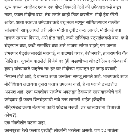
शून्य करून जनतेवर एकच एक गोष्ट बिंबवली गेली की उमेदवाराकडे बघूच
नका, फक्त मोदींना बघा, तेच सगळे काही ठिक करतील. मोदी हेच गॅरंटी
आहेत. आता स्वतःच उमेदवाराकडे बघू नका म्हणून सांगितल्यावर गल्लीत
सांडपाणी साचू लागले तरी लोक मोदींना ट्वीट करू लागले. मोदींकडे बघा
म्हणजे समस्या विसरा, असे होत नाही. कधी सर्जिकल स्ट्राईककडे बघा, कधी
चंद्रयान बघा, कधी राममंदिर बघा असे भाजपा सांगत राहते; पण जनता
शंभरपार पेट्रोलसारखी महागाई, न वाढणारे पगार, बेरोजगारी, हजारापर्यंत गॅस
सिलिंडर, नुकतेच वाढलेले विजेचे दर (ही अडाणींच्या ऑस्ट्रेलियन कोळशाची
कृपा) यांच्याकडे पाहतेच ना! हर घर मोदीच्या नार्‍यातून हर जगह बरबादी
निष्पन्न होते आहे, हे वास्तव आता जनतेला समजू लागले आहे. भाजपकडे आज
मोदींशिवाय लढायचा दुसरा पत्ताच उपलब्ध नाही, हे या पक्षाचे ठसठशीत
अपयश आहे. एका व्यक्तीवर सगळेच अवलंबून ठेवल्याने खासदारकीचे सर्व
उमेदवार ही फक्त बिनचेहर्‍याची नावे ठरू लागली आहेत (केंद्रीय
मंत्रिमंडळातल्या मंत्र्यांना काही ओळख नव्हती, तर खासदारांना विचारतो
कोण?).
एक गंमतीशीर घटना पाहा.
कानपूरचा रेल्वे फलाट एरवीही लोकांनी भरलेला असतो. पण २७ मार्चला