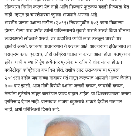
लोकभ्रम निर्माण करता येत नाही आणि मिळणारे फुटकळ यशही मिळवता येत
नाही, म्हणून हा चारशेपारचा जुमला भाजपाने आणला आहे.
भारतीय जनता पक्षाला मागील (२०१९) निवडणुकीत ३०३ जागा मिळाल्या
होत्या. गेल्या पाच वर्षांत त्यांनी पाकिस्तानचे तुकडे पाडले असते किंवा चीनला
लडाखमध्ये लोळवले असते, तर कदाचित त्यांची लाट उसळून चारशे पार
झालेही असते. आजच्या वातावरणात ते अशक्य आहे. आजवरच्या इतिहासात हा
पराक्रम फक्त एकदाच, तोही काँग्रेस पक्षालाच करता आला होता. पंतप्रधान
इंदिरा गांधी यांच्या निर्घृण हत्येनंतर प्रत्येक भारतीयाने शोकसंतप्त होऊन
मतपेटीतून काँग्रेसला बळ दिलं होतं. तशीच लाट उसळवण्याचा प्रयत्न
२०१९ला शहीद जवानांच्या नावावर मतं मागून करण्यात आल्याने भाजप जेमतेम
३०० पार झाली. आज मोदी विरोधी पक्षांना जखमी करून, जायबंदी करून,
नेत्यांना तुरुंगांत डांबून चारशेपार जाऊ पाहात आहेत. या थिल्लरपणाला जनता
प्रतिसाद देणार नाही. वास्तवात भाजपा बहुमताचे आकडे देखील गाठणार
नाही, अशी परिस्थिती दिसते आहे.