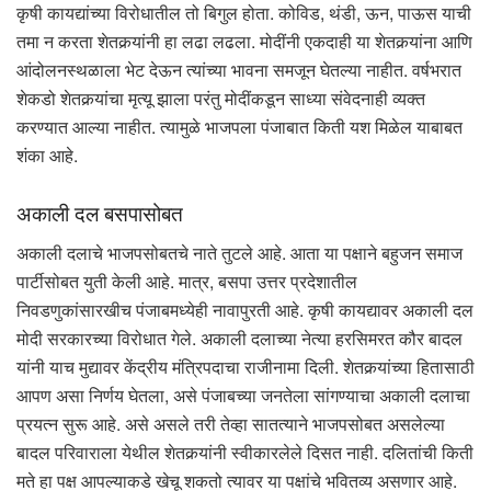
कृषी कायद्यांच्या विरोधातील तो बिगुल होता. कोविड, थंडी, ऊन, पाऊस याची
तमा न करता शेतकर्‍यांनी हा लढा लढला. मोदींनी एकदाही या शेतकर्‍यांना आणि
आंदोलनस्थळाला भेट देऊन त्यांच्या भावना समजून घेतल्या नाहीत. वर्षभरात
शेकडो शेतकर्‍यांचा मृत्यू झाला परंतु मोदींकडून साध्या संवेदनाही व्यक्त
करण्यात आल्या नाहीत. त्यामुळे भाजपला पंजाबात किती यश मिळेल याबाबत
शंका आहे.
अकाली दल बसपासोबत
अकाली दलाचे भाजपसोबतचे नाते तुटले आहे. आता या पक्षाने बहुजन समाज
पार्टीसोबत युती केली आहे. मात्र, बसपा उत्तर प्रदेशातील
निवडणुकांसारखीच पंजाबमध्येही नावापुरती आहे. कृषी कायद्यावर अकाली दल
मोदी सरकारच्या विरोधात गेले. अकाली दलाच्या नेत्या हरसिमरत कौर बादल
यांनी याच मुद्यावर केंद्रीय मंत्रिपदाचा राजीनामा दिली. शेतकर्‍यांच्या हितासाठी
आपण असा निर्णय घेतला, असे पंजाबच्या जनतेला सांगण्याचा अकाली दलाचा
प्रयत्न सुरू आहे. असे असले तरी तेव्हा सातत्याने भाजपसोबत असलेल्या
बादल परिवाराला येथील शेतकर्‍यांनी स्वीकारलेले दिसत नाही. दलितांची किती
मते हा पक्ष आपल्याकडे खेचू शकतो त्यावर या पक्षांचे भवितव्य असणार आहे.