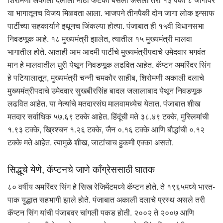
या भागातूनच विजय मिळवता आला. भाजपने तीनपैकी दोन जागा लोक इन्साफ
पार्टीच्या सहकार्याने इथूनच जिंकल्या होत्या. पंजाबात ही १५वी विधानसभा
निवडणूक आहे. १८ मुख्यमंत्री झालेत, त्यातील १५ मुख्यमंत्री मालवा
भागातील होते. आताही आम आदमी पार्टीचे मुख्यमंत्रीपदाचे उमेदवार भगवंत
मान हे मालवातील धुरी येथून निवडणूक लढवित आहेत. कॅप्टन अमरिंदर सिंग
हे पटियालातून, मुख्यमंत्री चन्नी चमकौर साहीब, शिरोमणी अकाली दलाचे
मुख्यमंत्रीपदाचे उमेदवार सुखबीरसिंह बादल जलालाबाद येथून निवडणूक
लढवित आहेत. या नेत्यांचे मतदारसंघ मालवामध्येच येतात. पंजाबात शीख
मतदार सर्वाधिक ५७.६९ टक्के आहेत. हिंदूंची मते ३८.४९ टक्के, मुस्लिमांची
१.९३ टक्के, ख्रिश्चन १.२६ टक्के, जैन ०.१६ टक्के आणि बौद्धांची ०.१२
टक्के मते आहेत. त्यामुळे शीख, जाटांचाच हुकमी एक्का असतो.
सिद्धूचे येणे, कॅप्टनचे जाणे काँग्रेससाठी घातक
८० वर्षीय अमरिंदर सिंग हे सिख रेजिमेंटमध्ये कॅप्टन होते. ते १९६५मध्ये भारत-
पाक युद्धात सहभागी झाले होते. पंजाबात अकाली दलाचे प्रस्थ असले तरी
कॅप्टन सिंग यांची पंजाबवर चांगली पकड होती. २००२ ते २००७ आणि