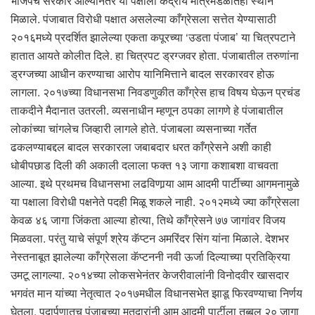
भाजपचे सरकार आल्यानंतर या पक्षाला केंद्रीय मंत्रिमंडळातही स्थान
मिळाले. पंजाबात विरोधी पक्षात असलेल्या काँग्रेसला सत्तेत येण्यासाठी
२०१६मध्ये प्रदर्शित झालेल्या एकता कपूरच्या ‘उडता पंजाब’ या चित्रपटाने
हातात आयते कोलीत दिले. हा चित्रपट ड्रग्जवर होता. पंजाबातील तरुणांना
ड्रग्जच्या आधीन करण्याचा आरोप यानिमित्ताने बादल सरकारवर होऊ
लागला. २०१७च्या विधानसभा निवडणुकीत काँग्रेस हाच विषय घेऊन प्रचंड
ताकदीने मैदानात उतरली. व्यसनाधीन म्हणून ठपका लागणे हे पंजाबातील
लोकांच्या चांगलेच जिव्हारी लागले होते. पंजाबला व्यसनाच्या गर्तेत
ढकलण्याबद्दल बादल सरकारला जबाबदार धरत काँग्रेसने अशी काही
धोबीपछाड दिली की अकाली दलाला फक्त १३ जागा कशाबशा वाचवता
आल्या. इथे प्रथमच विधानसभा लढविणार्‍या आम आदमी पार्टीच्या आगमनामुळे
या पक्षाला विरोधी पक्षनेते पदही मिळू शकले नाही. २०१२मध्ये ज्या काँग्रेसला
केवळ ४६ जागा जिंकता आल्या होत्या, तिथे काँग्रेसने ७७ जागांवर विजय
मिळवला. परंतु याचे संपूर्ण श्रेय कॅप्टन अमरिंदर सिंग यांना मिळाले. देशभर
नेस्तनाबूत झालेल्या काँग्रेसला कॅप्टननी नवी ऊर्जा दिल्याच्या प्रतिक्रिया
उमटू लागल्या. २०१४च्या लोकसभेनंतर केजरीवालांनी विनोदवीर खासदार
भगवंत मान यांच्या नेतृत्वात २०१७मधील विधानसभेत झाडू फिरवण्याचा निर्णय
घेतला. पदार्पणातच पंजाबच्या मतदारांनी आम आदमी पार्टीला तब्बल २० जागा