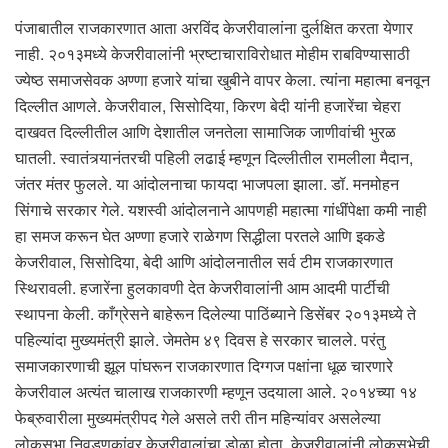
पंजाबातील राजकारणात आता अरविंद केजरीवालांना दुर्लक्षित करता येणार
नाही. २०१३मध्ये केजरीवालांनी भ्रष्टाचाराविरोधात मोहीम राबविण्यासाठी
ज्येष्ठ समाजसेवक अण्णा हजारे यांचा खुबीने वापर केला. त्यांना महात्मा बनवून
दिल्लीत आणले. केजरीवाल, सिसोदिया, किरण बेदी यांनी हजारेंचा चेहरा
दाखवत दिल्लीतील आणि देशातील जनतेला सामाजिक जाणीवांची भुरळ
घातली. स्वातंत्र्यानंतरची पहिली लढाई म्हणून दिल्लीतील रामलीला मैदान,
जंतर मंतर फुलले. या आंदोलनाचा फायदा भाजपला झाला. डॉ. मनमोहन
सिंगाचे सरकार गेले. यशस्वी आंदोलनाने आपणही महात्मा गांधींपेक्षा कमी नाही
हा समज करून घेत अण्णा हजारे राळेगण सिद्धीला परतले आणि इकडे
केजरीवाल, सिसोदिया, बेदी आणि आंदोलनातील सर्व टीम राजकारणात
स्थिरावली. हजारेंना हुलकावणी देत केजरीवालांनी आम आदमी पार्टीची
स्थापना केली. काँग्रेसने बाहेरून दिलेल्या पाठिंब्याने डिसेंबर २०१३मध्ये ते
पहिल्यांदा मुख्यमंत्री झाले. जेमतेम ४९ दिवस हे सरकार चालले. परंतु
समाजकारणाची झूल पांघरून राजकारणात दिग्गज पक्षांना धूळ चारणारे
केजरीवाल अत्यंत चालाख राजकारणी म्हणून उदयाला आले. २०१४च्या १४
फेब्रुवारीला मुख्यमंत्रीपद गेले असले तरी तीन महिन्यांवर असलेल्या
लोकसभा निवडणुकांवर केजरीवालांचा डोळा होता. केजरीवालांनी लोकसभेची