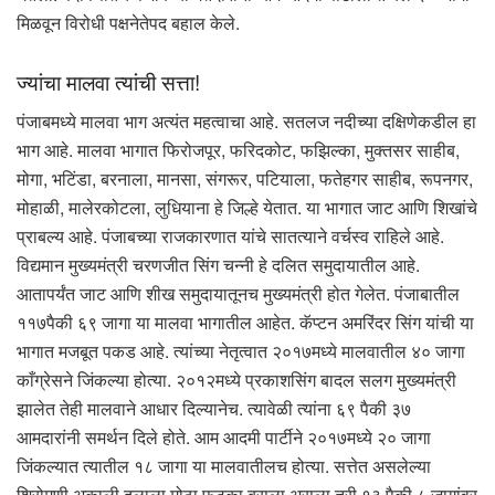
मिळवून विरोधी पक्षनेतेपद बहाल केले.
ज्यांचा मालवा त्यांची सत्ता!
पंजाबमध्ये मालवा भाग अत्यंत महत्वाचा आहे. सतलज नदीच्या दक्षिणेकडील हा
भाग आहे. मालवा भागात फिरोजपूर, फरिदकोट, फझिल्का, मुक्तसर साहीब,
मोगा, भटिंडा, बरनाला, मानसा, संगरूर, पटियाला, फतेहगर साहीब, रूपनगर,
मोहाळी, मालेरकोटला, लुधियाना हे जिल्हे येतात. या भागात जाट आणि शिखांचे
प्राबल्य आहे. पंजाबच्या राजकारणात यांचे सातत्याने वर्चस्व राहिले आहे.
विद्यमान मुख्यमंत्री चरणजीत सिंग चन्नी हे दलित समुदायातील आहे.
आतापर्यंत जाट आणि शीख समुदायातूनच मुख्यमंत्री होत गेलेत. पंजाबातील
११७पैकी ६९ जागा या मालवा भागातील आहेत. कॅप्टन अमरिंदर सिंग यांची या
भागात मजबूत पकड आहे. त्यांच्या नेतृत्वात २०१७मध्ये मालवातील ४० जागा
काँग्रेसने जिंकल्या होत्या. २०१२मध्ये प्रकाशसिंग बादल सलग मुख्यमंत्री
झालेत तेही मालवाने आधार दिल्यानेच. त्यावेळी त्यांना ६९ पैकी ३७
आमदारांनी समर्थन दिले होते. आम आदमी पार्टीने २०१७मध्ये २० जागा
जिंकल्यात त्यातील १८ जागा या मालवातीलच होत्या. सत्तेत असलेल्या
शिरोमणी अकाली दलाला मोठा फटका बसला असला तरी १३ पैकी ८ जागांवर