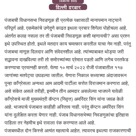
पंजाबची विधानसभा निवडणूक ही प्रत्येक पक्षासाठी मानापमान नाट्याने
परिपूर्ण आहे. एकमेकांचे उणेदुणे काढत इथला प्रचार शिगेला पोहोचला आहे.
अंतर्गत कलह नसला तर ती पंजाबची निवडणूक कशी म्हणायची? असा प्रश्न
इथे उपस्थित होतो. इथले मतदार काय चमत्कार करतील याचा नेम नाही. परंतु
पंजाबचा माणूस दिलदार आणि संवेदनशील आहे. त्यांच्याबाबत थोड्या जरी
सद्भावना दाखविल्या तरी तो समोरच्यांच्या प्रेमात पडतो आणि लगेच परतफेड
करण्याचा प्रयत्नही करतो. येत्या १० मार्च २०२२ रोजी पंजाबातील ११७
जागांच्या मतपेट्या उघडल्या जातील. येणारा निकाल सध्याच्या अंदाजावरून
पुन्हा काँग्रेसला अन्यथा आम आदमी पार्टीला सत्तेत विराजमान करणारा आहे,
असे संकेत असले तरीही, इनमीन तीन आमदार असलेल्या भाजपने यावेळी
काँग्रेसचे माजी मुख्यमंत्री कॅप्टन (निवृत्त) अमरिंदर सिंग यांना जवळ केले
आहे. भाजपाचे पंजाबात काहीही अस्तित्व नाही. परंतु कॅप्टन अमरिंदर सिंग
यांना दुर्लक्षित करता येणार नाही. पंजाब विधानसभेच्या निवडणुकांचा इतिहास
पाहिला तर नेहमीच इथे रावाला रंक करण्यात आले आहे.
पंजाबमधील दोन किस्से अत्यंत महत्वाचे आहेत. त्यावरच इथल्या राजकारणाची