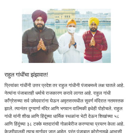
राहुल गांधींचा झंझावात!
प्रियांका गांधींनी उत्तर प्रदेश तर राहुल गांधीनी पंजाबमध्ये लक्ष घातले आहे.
नेत्यांना पंजाबातही धर्माचे राजकारण करावे लागत आहे. राहुल गांधी
काँग्रेसच्या सर्व उमेदवारांना घेऊन अमृतसरमधील सुवर्ण मंदिरात नतमस्तक
झाले. त्यानंतर दुग्यार्णा मंदिर आणि भगवान वाल्मिकी इथेही पोहोचले. राहुल
गांधी यांनी शीख आणि हिंदूंच्या धार्मिक स्थळांना भेटी देऊन शिखांच्या ५८
आणि हिंदुंच्या ३८ टक्के मतदारांची गोळाबेरीज करण्याचा प्रयत्न केला आहे.
केजरीवालही त्याच मार्गावर जात आहेत. परंतु पंजाबात कोरोनामुळे आभासी