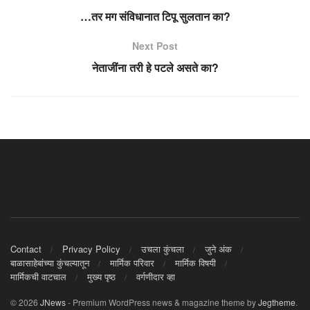
…तर मग संविधानात टिपू सुलतान का?
Next Post
नेताजींना तरी हे पटले असते का?
Contact
Privacy Policy
उचला कुंचला
जुने अंक
बाळासाहेबांच्या कुंचल्यातून
मार्मिक परिवार
मार्मिक विषयी
मार्मिकची वाटचाल
मुख्य पृष्ठ
वर्गणीदार व्हा
© 2026
JNews
- Premium WordPress news & magazine theme by
Jegtheme
.