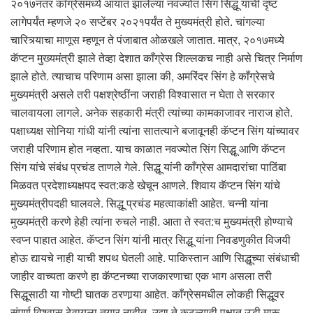
२०१७नंतर काँग्रेसमध्ये आयात झालेल्या नवज्योत सिंग सिद्धू यांची दृष्ट
लागेपर्यंत म्हणजे २० सप्टेंबर २०२१पर्यंत ते मुख्यमंत्री होते. चांगल्या
चारित्र्याचा माणूस म्हणून ते पंजाबात ओळखले जातात. मात्र, २०१७मध्ये
कॅप्टन मुख्यमंत्री झाले तेव्हा देशात काँग्रेस शिल्लकच नाही असे चित्र निर्माण
झाले होते. त्याचाच परिणाम असा झाला की, अमरिंदर सिंग हे काँग्रेसचे
मुख्यमंत्री असले तरी पक्षश्रेष्ठींना जराही विश्वासात न घेता ते सरकार
चालवायला लागले. अनेक सहकारी मंत्री त्यांच्या कामकाजावर नाराज होते.
पक्षाध्यक्ष सोनिया गांधी यांनी त्यांना सातत्याने बजावूनही कॅप्टन सिंग यांच्यावर
जराही परिणाम होत नव्हता. याच काळात नवज्योत सिंग सिद्धू आणि कॅप्टन
सिंग यांचे संबंध प्रचंड ताणले गेले. सिद्धू यांनी काँग्रेस आमदारांचा पाठिंबा
मिळवत प्रदेशाध्यक्षपद स्वत:कडे खेचून आणले. शिवाय कॅप्टन सिंग यांचे
मुख्यमंत्रीपदही घालवले. सिद्धू प्रचंड महत्वाकांक्षी आहेत. चन्नी यांना
मुख्यमंत्री करणे हेही त्यांना रुचले नाही. आता ते स्वत:च मुख्यमंत्री होण्याचे
स्वप्न पाहात आहेत. कॅप्टन सिंग यांनी मात्र सिद्धू यांना निवडणुकीत विजयी
होऊ द्यायचे नाही याची शपथ घेतली आहे. पाकिस्तान आणि सिद्धूच्या संबंधाची
जाहीर वाच्यता करणे हा कॅप्टनच्या राजकारणाचा एक भाग असला तरी
सिद्धूसाठी या गोष्टी घातक ठरणार्‍या आहेत. काँग्रेसमधील लोकही सिद्धूवर
संपूर्ण विश्वास ठेवायला तयार नाहीत. उद्या ते कुठल्याही पक्षात उडी मारू