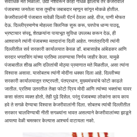
सर्वाधिक मते मिळाली. उद्या नशेवरून काही गोंधळ झालाच तर केजरीवाल
पंजाबच्या जनतेला यास तुम्हीच जबाबदार म्हणून सांगून मोकळे होतील.
केजरीवालांनी पंजाबात यावेळी दिल्ली पॅटर्न ठेवला आहे. वीज, पाणी मोफत
देऊ. दिल्लीप्रमाणेच मोहल्ला क्लिनिक सुरू करू, घरपोच धान्य पाठवू,
भ्रष्टाचार संपवू, शेतकर्‍यांना पायाभूत सुविधा उपलब्ध करून देऊ, ही
आश्वासने त्यांनी पंजाबच्या मतदारांना दिली आहेत. गणतंत्रदिनी त्यांनी
दिल्लीतील सर्व सरकारी कार्यालयात केवळ डॉ. बाबासाहेब आंबेडकर आणि
सरदार भगतसिंग यांच्या प्रतिमा लावण्याचा निर्णय जाहीर केला. यामुळे
पंजाबातील शीख आणि दलितांची मोठ्या प्रमाणात मते मिळतील, असा त्यांना
विश्वास असावा. यासोबतच त्यांनी मोदींना धक्का दिला आहे. दिल्लीच्या
सरकारी कार्यालयातून राष्ट्रपती, पंतप्रधान, मुख्यमंत्र्यांचे फोटो काढले
जातील. प्रतिमा उतरतील तेव्हा फोटो प्रिय मोदी आणि त्यांच्या भक्तांचा यावर
कसा संताप व्यक्त होतो, तेही पुढे दिसेल. परंतु पंजाबच्या लोकांना काय काय
हवे ते सगळे देण्याचा विश्वास केजरीवालांनी दिला. सोबतच त्यांची दिल्लीतील
सरकार चालविण्याची नीती सगळ्यांना भावत असल्याने केजरीवालांच्या झाडूने
आयत्या वेळी चमत्कार केल्यास आश्चर्य वाटायला नको.