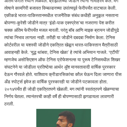
अंतिम फेरीत स्थान मिळवले. ब्राझीलच्या जोडीने त्यांना नामोहरम केले. मग
त्वेषाने कामगिरी बजावत विम्बल्डनच्या उपांत्यपूर्व फेरीपर्यंत वाटचाल केली.
एकीकडे भारत-पाकिस्तानमधील राजनैतिक संबंध कधीही अनुकूल नसताना
बोपण्णा-कुरेशी जोडीने मात्र ‘इंडो-पाक एक्स्प्रेस’चा नजराणा पेश करीत
चक्क अंतिम फेरीपर्यंत मजल मारली. परंतु बॉब आणि माइक ब्रायन जोडीपुढे
त्यांचा निभाव लागला नाही. तरीही या जोडीने दबदबा निर्माण केला. टेनिस
कोर्टवरील या यशस्वी जोडीने एकत्रित खेळून भारत-पाकिस्तान मैत्रीसाठी
आवाहनही केले. ‘युद्ध थांबवा, टेनिस खेळा’ हे त्यांचे अभियान गाजले. ‘एटीपी’
म्हणजेच असोसिएशन ऑफ टेनिस प्रोफेशनल्स या पुरूष टेनिसमधील शिखर
संघटनेने या जोडीला प्रतिष्ठेचा आर्थर अ‍ॅुश मानवतावादी वार्षिक पुरस्कार
देऊन गौरवले होते. याशिवाय क्रीडारसिकांचा कौल घेऊन दिला जाणारा पीस
अँड स्पोर्ट्स इमेज हा वार्षिक पुरस्कारही या जोडीने पटकावला होता.
२०१४पर्यंत ही जोडी एकत्रितपणे खेळली. मग त्यांनी स्वतंत्रपणे खेळण्याचा
निर्णय घेतला. त्यानंतरची काही वर्षे ही बोपण्णासाठी झगडायला लावणारी
ठरली.