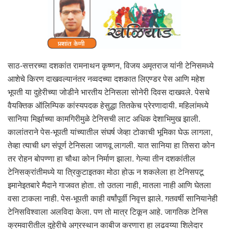
साठ-सत्तरच्या दशकांत रामनाथन कृष्णन, विजय अमृतराज यांनी टेनिसमध्ये
आशेचे किरण दाखवल्यानंतर नव्वदच्या दशकात लिएण्डर पेस आणि महेश
भूपती या दुहेरीच्या जोडीने भारतीय टेनिसला सोनेरी दिवस दाखवले. पेसचे
वैयक्तिक ऑलिम्पिक कांस्यपदक हेसुद्धा तितकेच प्रेरणादायी. महिलांमध्ये
सानिया मिर्झाच्या कामगिरीमुळे टेनिसची लाट अधिक देशाभिमुख झाली.
कालांतराने पेस-भूपती यांच्यातील संघर्ष जेव्हा टोकाची भूमिका घेऊ लागला,
तेव्हा त्याची धग संपूर्ण टेनिसला जाणवू लागली. यात सानिया हा तिसरा कोन
तर रोहन बोपण्णा हा चौथा कोन निर्माण झाला. गेल्या तीन दशकांतील
टेनिसक्रांतीमध्ये या त्रिकुटाइतका मोठा होऊ न शकलेला हा टेनिसपटू
इमानेइतबारे मैदाने गाजवत होता. तो उतला नाही, मातला नाही आणि घेतला
वसा टाकला नाही. पेस-भूपती काही वर्षांपूर्वी निवृत्त झाले. गतवर्षी सानियानेही
टेनिसविश्वाला अलविदा केला. पण तो मात्र टिकून आहे. जागतिक टेनिस
क्रमवारीतील दुहेरीचे अग्रस्थान काबीज करणारा हा लढवय्या शिलेदार