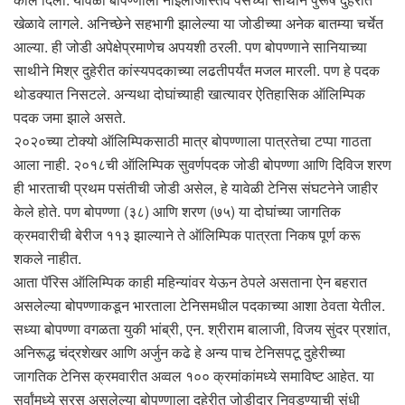
खेळावे लागले. अनिच्छेने सहभागी झालेल्या या जोडीच्या अनेक बातम्या चर्चेत
आल्या. ही जोडी अपेक्षेप्रमाणेच अपयशी ठरली. पण बोपण्णाने सानियाच्या
साथीने मिश्र दुहेरीत कांस्यपदकाच्या लढतीपर्यंत मजल मारली. पण हे पदक
थोडक्यात निसटले. अन्यथा दोघांच्याही खात्यावर ऐतिहासिक ऑलिम्पिक
पदक जमा झाले असते.
२०२०च्या टोक्यो ऑलिम्पिकसाठी मात्र बोपण्णाला पात्रतेचा टप्पा गाठता
आला नाही. २०१८ची ऑलिम्पिक सुवर्णपदक जोडी बोपण्णा आणि दिविज शरण
ही भारताची प्रथम पसंतीची जोडी असेल, हे यावेळी टेनिस संघटनेने जाहीर
केले होते. पण बोपण्णा (३८) आणि शरण (७५) या दोघांच्या जागतिक
क्रमवारीची बेरीज ११३ झाल्याने ते ऑलिम्पिक पात्रता निकष पूर्ण करू
शकले नाहीत.
आता पॅरिस ऑलिम्पिक काही महिन्यांवर येऊन ठेपले असताना ऐन बहरात
असलेल्या बोपण्णाकडून भारताला टेनिसमधील पदकाच्या आशा ठेवता येतील.
सध्या बोपण्णा वगळता युकी भांब्री, एन. श्रीराम बालाजी, विजय सुंदर प्रशांत,
अनिरूद्ध चंद्रशेखर आणि अर्जुन कढे हे अन्य पाच टेनिसपटू दुहेरीच्या
जागतिक टेनिस क्रमवारीत अव्वल १०० क्रमांकांमध्ये समाविष्ट आहेत. या
सर्वांमध्ये सरस असलेल्या बोपण्णाला दुहेरीत जोडीदार निवडण्याची संधी