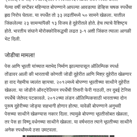
गेल्या वर्षी सप्टेंबर महिन्यात बोपण्णाने आपल्या आवडत्या डेव्हिस चषक स्पर्धेचा
हृद्य निरोप घेतला. या स्पर्धेत तो ३३ लढतींमध्ये ५० सामने खेळला. यातील
जिंकलेल्या २३ सामन्यांपैकी १३ विजय हे दुहेरीतले होते. हेच त्याचे वैशिष्ट्य
होते. भारतीय संघाने मोरोक्कोविरूद्धची लढत ३-१ अशी जिंकत त्याला आगळी
भेट दिली.
जोडीचा मामला!
पेस आणि भूपती यांच्यात मतभेद निर्माण झाल्यापासून ऑलिम्पिक स्पर्धा
तोंडावर आली की भारताची कोणती जोडी दुहेरीत आणि मिश्र दुहेरीत खेळणार
हा वाद नेहमीच ज्वलंत व्हायचा. २०१२मध्ये बोपण्णा भूपतीच्या साथीने दुहेरीत
खेळला. या जोडीने ऑस्ट्रेलियन स्पर्धेची तिसरी फेरी गाठली, तर दुबई टेनिस
स्पर्धेचे जेतेपद पटकावले. २०१२च्या लंडन ऑलिम्पिकसाठी भारताच्या दोन
पुरूष दुहेरीच्या जोड्या सहभागी होणार होत्या. यावेळी बोपण्णाने अनुभवी
पेसच्या साथीने खेळण्यास नकार दिला. त्यामुळे बोपण्णा भूपतीसोबत खेळला,
तर पेस हा विष्णू वर्धनच्या साथीने खेळला. या वर्षभरात त्याने भूपतीच्या साथीने
अनेक स्पर्धांमध्ये ठसा उमटवला.