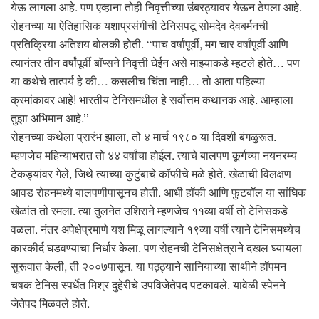
येऊ लागला आहे. पण एव्हाना तोही निवृत्तीच्या उंबरठ्यावर येऊन ठेपला आहे.
रोहनच्या या ऐतिहासिक यशाप्रसंगीची टेनिसपटू सोमदेव देवबर्मनची
प्रतिक्रिया अतिशय बोलकी होती. ‘‘पाच वर्षांपूर्वी, मग चार वर्षांपूर्वी आणि
त्यानंतर तीन वर्षांपूर्वी बॉप्सने निवृत्ती घेईन असे माझ्याकडे म्हटले होते… पण
या कथेचे तात्पर्य हे की… कसलीच चिंता नाही… तो आता पहिल्या
क्रमांकावर आहे! भारतीय टेनिसमधील हे सर्वोत्तम कथानक आहे. आम्हाला
तुझा अभिमान आहे.’’
रोहनच्या कथेला प्रारंभ झाला, तो ४ मार्च १९८० या दिवशी बंगळुरूत.
म्हणजेच महिन्याभरात तो ४४ वर्षांचा होईल. त्याचे बालपण कूर्गच्या नयनरम्य
टेकड्यांवर गेले, जिथे त्याच्या कुटुंबाचे कॉफीचे मळे होते. खेळाची विलक्षण
आवड रोहनमध्ये बालपणीपासूनच होती. आधी हॉकी आणि फुटबॉल या सांघिक
खेळांत तो रमला. त्या तुलनेत उशिराने म्हणजेच ११व्या वर्षी तो टेनिसकडे
वळला. नंतर अपेक्षेप्रमाणे यश मिळू लागल्याने १९व्या वर्षी त्याने टेनिसमध्येच
कारकीर्द घडवण्याचा निर्धार केला. पण रोहनची टेनिसक्षेत्राने दखल घ्यायला
सुरूवात केली, ती २००७पासून. या पठ्ठ्याने सानियाच्या साथीने हॉपमन
चषक टेनिस स्पर्धेत मिश्र दुहेरीचे उपविजेतेपद पटकावले. यावेळी स्पेनने
जेतेपद मिळवले होते.