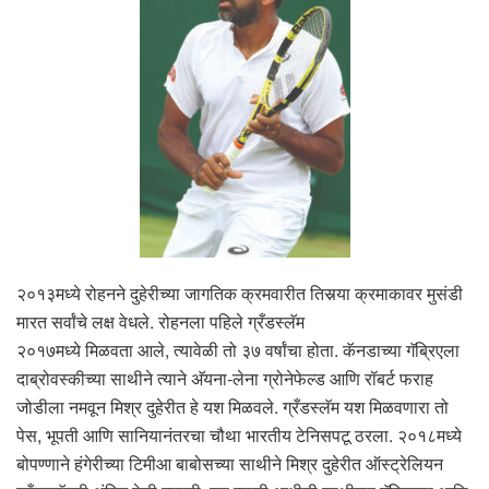
२०१३मध्ये रोहनने दुहेरीच्या जागतिक क्रमवारीत तिसर्‍या क्रमाकावर मुसंडी
मारत सर्वांचे लक्ष वेधले. रोहनला पहिले ग्रँडस्लॅम
२०१७मध्ये मिळवता आले, त्यावेळी तो ३७ वर्षांचा होता. कॅनडाच्या गॅब्रिएला
दाब्रोवस्कीच्या साथीने त्याने अ‍ॅयना-लेना ग्रोनेफेल्ड आणि रॉबर्ट फराह
जोडीला नमवून मिश्र दुहेरीत हे यश मिळवले. ग्रँडस्लॅम यश मिळवणारा तो
पेस, भूपती आणि सानियानंतरचा चौथा भारतीय टेनिसपटू ठरला. २०१८मध्ये
बोपण्णाने हंगेरीच्या टिमीआ बाबोसच्या साथीने मिश्र दुहेरीत ऑस्ट्रेलियन