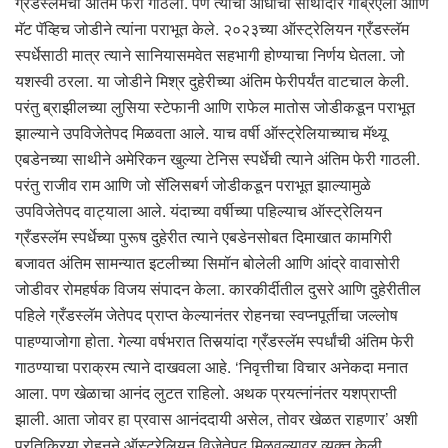
ग्रँडस्लॅमची अंतिम फेरी गाठली. पण त्याची आधीची साथीदार गॅब्रिएला आणि
मॅट पॅव्हिच जोडीने त्यांना पराभूत केले. २०२३च्या ऑस्ट्रेलियन ग्रँडस्लॅम
स्पर्धेसाठी मात्र त्याने सानियासमवेत सहभागी होण्याचा निर्णय घेतला. जो
यशस्वी ठरला. या जोडीने मिश्र दुहेरीच्या अंतिम फेरीपर्यंत वाटचाल केली.
परंतु ब्राझीलच्या लुसिया स्टेफानी आणि राफेल मातोस जोडीकडून पराभूत
झाल्याने उपविजेतेपद मिळवता आले. याच वर्षी ऑस्ट्रेलियाच्याच मॅथ्यू
एबडेनच्या साथीने अमेरिकन खुल्या टेनिस स्पर्धेची त्याने अंतिम फेरी गाठली.
परंतु राजीव राम आणि जो सॅलिसबर्ग जोडीकडून पराभूत झाल्यामुळे
उपविजेतेपद वाट्याला आले. यंदाच्या वर्षीच्या पहिल्याच ऑस्ट्रेलियन
ग्रँडस्लॅम स्पर्धेच्या पुरूष दुहेरीत त्याने एबडेनसोबत दिमाखात कामगिरी
बजावत अंतिम सामन्यात इटलीच्या सिमॉन बोलेली आणि आंद्रे वावासोरी
जोडीवर रोमहर्षक विजय संपादन केला. कारकीर्दीतील दुसरे आणि दुहेरीतील
पहिले ग्रँडस्लॅम जेतेपद प्राप्त केल्यानंतर रोहनचा स्वप्नपूर्तीचा जल्लोष
पाहण्याजोगा होता. गेल्या वर्षभरात तिसर्‍यांदा ग्रँडस्लॅम स्पर्धांची अंतिम फेरी
गाठण्याचा पराक्रम त्याने दाखवला आहे. ‘निवृत्तीचा विचार अनेकदा मनात
आला. पण खेळाचा आनंद लुटत राहिलो. अथक प्रयत्नांनंतर यशप्राप्ती
झाली. आता जोवर हा प्रवास आनंददायी असेल, तोवर खेळत राहणार’ अशी
प्रतिक्रिया रोहनने ऑस्ट्रेलियन विजेतेपद मिळवल्यावर व्यक्त केली.