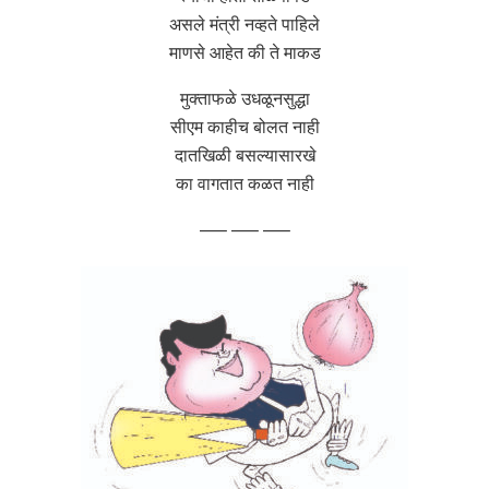
असले मंत्री नव्हते पाहिले
माणसे आहेत की ते माकड
मुक्ताफळे उधळूनसुद्धा
सीएम काहीच बोलत नाही
दातखिळी बसल्यासारखे
का वागतात कळत नाही
—– —– —–