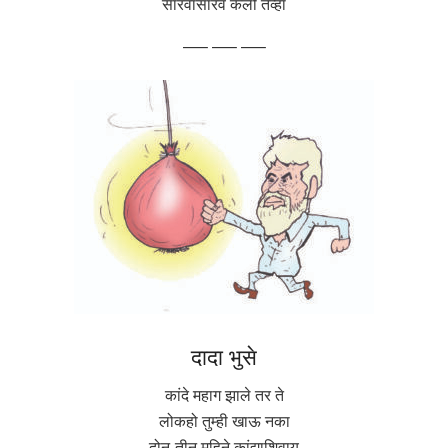
सारवासारव केली तेव्हा
—– —– —–
दादा भुसे
कांदे महाग झाले तर ते
लोकहो तुम्ही खाऊ नका
दोन-तीन महिने कांद्याशिवाय