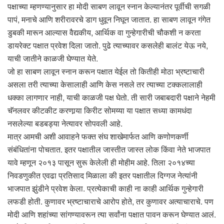
पक्षाच्या म्हणण्यानुसार हा मोदी साबण लावून स्नान केल्यानंतर पूर्वीची सगळी
पापं, मनाचे आणि शरीरावरचे डाग धुवून निघून जातात. हा साबण लावून गंगेत
डुबकी मारून आल्यास वैद्यकीय, आर्थिक वा गुन्हेगारीची चौकशी न करता
डायरेक्ट पक्षात प्रवेश दिला जातो. पुढे त्याच्यावर कसलेही बालंट येऊ नये,
याची जातीने काळजी घेण्यात येते.
जो हा साबण लावून स्नान करून पक्षात येईल तो कितीही मोठा भ्रष्टाचारी
असला तरी त्याच्या केसालाही आणि केस नसले तर त्याच्या टक्कलालाही
धक्का लागणार नाही, याची काळजी पक्ष घेतो. ती सारी जबाबदारी पक्षाने नेहमी
चॅनलवर कीटकीट करणार्‍या किरीट सोमय्या या पक्षात सध्या कामधंदा
नसलेल्या बडबड्या नेत्यावर सोपवली आहे.
मात्र आमची अशी आवाहने फक्त संघ शाखेमार्फत आणि कणोणकर्णी
संबंधितांना पोचतात. इतर पक्षातील जास्तीत जास्त लोक किंवा नेते भाजपात
यावे म्हणून २०१३ पासून सुरू केलेली ही मोहीम आहे. तिला २०१४च्या
निवडणुकीत एवढा प्रतिसाद मिळाला की इतर पक्षातील दिग्गज नेत्यांनी
भाजपात झुंडीने प्रवेश केला. प्रत्येकाची काही ना काही आर्थिक गुन्हेगारी
लफडी होती. कुणावर भ्रष्टाचाराचे आरोप होते, तर कुणावर अत्याचाराचे. पण
मोदी आणि शहांच्या सांगण्यावरून त्या सर्वांना पक्षात पावन करून घेण्यात आलं.