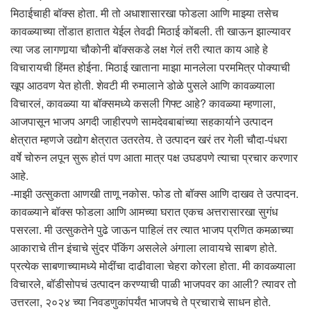
मिठाईचाही बॉक्स होता. मी तो अधाशासारखा फोडला आणि माझ्या तसेच
कावळ्याच्या तोंडात हातात येईल तेवढी मिठाई कोंबली. ती खाऊन झाल्यावर
त्या जड लागणार्‍या चौकोनी बॉक्सकडे लक्ष गेलं तरी त्यात काय आहे हे
विचारायची हिंमत होईना. मिठाई खाताना माझा मानलेला परममित्र पोक्याची
खूप आठवण येत होती. शेवटी मी रुमालाने डोळे पुसले आणि कावळ्याला
विचारलं, कावळ्या या बॉक्समध्ये कसली गिफ्ट आहे? कावळ्या म्हणाला,
आजपासून भाजप अगदी जाहीरपणे सामदेवबाबांच्या सहकार्याने उत्पादन
क्षेत्रात म्हणजे उद्योग क्षेत्रात उतरतेय. ते उत्पादन खरं तर गेली चौदा-पंधरा
वर्षे चोरुन लपून सुरू होतं पण आता मात्र पक्ष उघडपणे त्याचा प्रचार करणार
आहे.
-माझी उत्सुकता आणखी ताणू नकोस. फोड तो बॉक्स आणि दाखव ते उत्पादन.
कावळ्याने बॉक्स फोडला आणि आमच्या घरात एकच अत्तरासारखा सुगंध
पसरला. मी उत्सुकतेने पुढे जाऊन पाहिलं तर त्यात भाजप प्रणित कमळाच्या
आकाराचे तीन इंचाचे सुंदर पॅकिंग असलेले अंगाला लावायचे साबण होते.
प्रत्येक साबणाच्यामध्ये मोदींचा दाढीवाला चेहरा कोरला होता. मी कावळ्याला
विचारले, बॉडीसोपचं उत्पादन करण्याची पाळी भाजपवर का आली? त्यावर तो
उत्तरला, २०२४ च्या निवडणुकांपर्यंत भाजपचे ते प्रचाराचे साधन होते.