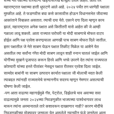
सच्चे नेते पक्षाच्या वरिष्ठांनी खड्यासारखे बाजूला ठेवले आहेत. आता तर
महाराष्ट्रात पक्षाच्या हाती धुपाटणे आले आहे. २०२४ पर्यंत तग धरणेही पक्षाला
मुश्कील आहे. ते फडणवीस बघा कसे कासावीस होऊन विधानसभेत जीवाच्या
आकांताने विव्हळत असतात. त्याची दया येते. एकाने दगा दिला म्हणून काय
झालं, महाराष्ट्रात अनेक पक्षात असे कितीतरी मासे आहेत की जे आम्ही
गळाला लावू शकतो. आता राज्यात घरोघरी या मोदी साबणाचे मोफत वाटप
होईल आणि पक्ष प्रवेश करणार्‍याला आणखी पाच साबण मोफत दिले जातील.
इतर पक्षातील जे नेते साबण घेऊन पक्षात तिकीट मिळेल या आशेने येत
असतील त्या सर्वांना गंगेत मोदी साबण लावून शाही स्नान घातलं जाईल आणि
योगींच्या मुखाने पूजापाठ करून हिरवे आणि भगवे उपरणे देत त्यांना राज्यपाल
कोश्यारी यांच्या हस्ते पीतांबर नेसवून पक्षात रीतसर प्रवेश दिला जाईल.
सामदेव बाबांनी या साबण उत्पादन कार्यात पक्षाला जी मोलाची मदत केली
त्याबद्दल त्यांनाही राज्यसभेचे सन्माननीय सदस्य म्हणून नेमणार असल्याची
घोषणा केली जाईल.
-पण आता वाढत्या महागाईमुळे गॅस, पेट्रोल, डिझेलचे भाव अवाच्या सवा
वाढल्यामुळे जनता २०२४च्या निवडणुकीत भाजपच्या पार्श्वभागावर लाथ
मारून त्यांना अस्मानातले तारे कशावरून दाखवणार नाही? कारण मोदींचे
निवडणुकीच्या मोक्यावर जन्माला येत असलेले नवनवीन फंडे जनतेला आता