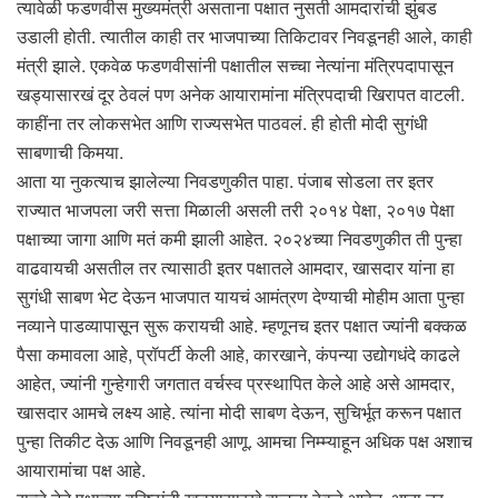
त्यावेळी फडणवीस मुख्यमंत्री असताना पक्षात नुसती आमदारांची झुंबड
उडाली होती. त्यातील काही तर भाजपाच्या तिकिटावर निवडूनही आले, काही
मंत्री झाले. एकवेळ फडणवीसांनी पक्षातील सच्चा नेत्यांना मंत्रिपदापासून
खड्यासारखं दूर ठेवलं पण अनेक आयारामांना मंत्रिपदाची खिरापत वाटली.
काहींना तर लोकसभेत आणि राज्यसभेत पाठवलं. ही होती मोदी सुगंधी
साबणाची किमया.
आता या नुकत्याच झालेल्या निवडणुकीत पाहा. पंजाब सोडला तर इतर
राज्यात भाजपला जरी सत्ता मिळाली असली तरी २०१४ पेक्षा, २०१७ पेक्षा
पक्षाच्या जागा आणि मतं कमी झाली आहेत. २०२४च्या निवडणुकीत ती पुन्हा
वाढवायची असतील तर त्यासाठी इतर पक्षातले आमदार, खासदार यांना हा
सुगंधी साबण भेट देऊन भाजपात यायचं आमंत्रण देण्याची मोहीम आता पुन्हा
नव्याने पाडव्यापासून सुरू करायची आहे. म्हणूनच इतर पक्षात ज्यांनी बक्कळ
पैसा कमावला आहे, प्रॉपर्टी केली आहे, कारखाने, कंपन्या उद्योगधंदे काढले
आहेत, ज्यांनी गुन्हेगारी जगतात वर्चस्व प्रस्थापित केले आहे असे आमदार,
खासदार आमचे लक्ष्य आहे. त्यांना मोदी साबण देऊन, सुचिर्भूत करून पक्षात
पुन्हा तिकीट देऊ आणि निवडूनही आणू. आमचा निम्म्याहून अधिक पक्ष अशाच
आयारामांचा पक्ष आहे.