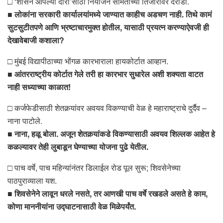
□ ‘शासन आपल्या दारी’साठी नियोजन समितीच्या तिजोरीवर दरोडा.
■
लोकांना सरकारी कार्यालयांमध्ये जाण्यात काहीच अडचण नाही. तिथे कामं
सुटसुटीतपणे आणि भ्रष्टाचारमुक्त होतील, यासाठी प्रयत्न करण्याऐवजी ही
देखावेबाजी कशाला?
□ मुंबई विद्यापीठाच्या भोंगळ कारभाराला हायकोर्टात आव्हान.
■
आंतरराष्ट्रीय कोर्टात गेले तरी हा कारभार सुधारेल अशी शक्यता वाटत
नाही सध्याच्या काळात!
□ कर्जफेडीसाठी शेतकर्‍यांवर अवयव विकण्याची वेळ हे महाराष्ट्राचे दुर्दैव –
नाना पाटोले.
■
नाना, हळू बोला. अजून शेतकर्‍यांकडे विकण्यासाठी अवयव शिल्लक आहेत हे
कळल्यावर तेही लुबाडून घेण्याच्या योजना पुढे येतील.
□ पाच वर्षे, पाच महिन्यांनंतर डिलाईल रोड पूल सुरू; शिवसेनेच्या
पाठपुराव्याला यश.
■
शिवसेनेने लावून धरले नसते, तर आणखी पाच वर्षे रखडले असते हे काम,
कोणा माननीयांना उद्घाटनासाठी वेळ मिळेपर्यंत.