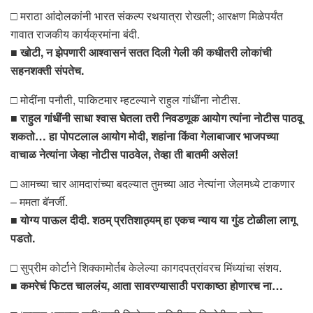
□ मराठा आंदोलकांनी भारत संकल्प रथयात्रा रोखली; आरक्षण मिळेपर्यंत
गावात राजकीय कार्यक्रमांना बंदी.
■
खोटी, न झेपणारी आश्वासनं सतत दिली गेली की कधीतरी लोकांची
सहनशक्ती संपतेच.
□ मोदींना पनौती, पाकिटमार म्हटल्याने राहुल गांधींना नोटीस.
■
राहुल गांधींनी साधा श्वास घेतला तरी निवडणूक आयोग त्यांना नोटीस पाठवू
शकतो… हा पोपटलाल आयोग मोदी, शहांना किंवा गेलाबाजार भाजपच्या
वाचाळ नेत्यांना जेव्हा नोटीस पाठवेल, तेव्हा ती बातमी असेल!
□ आमच्या चार आमदारांच्या बदल्यात तुमच्या आठ नेत्यांना जेलमध्ये टाकणार
– ममता बॅनर्जी.
■
योग्य पाऊल दीदी. शठम् प्रतिशाठ्यम् हा एकच न्याय या गुंड टोळीला लागू
पडतो.
□ सुप्रीम कोर्टाने शिक्कामोर्तब केलेल्या कागदपत्रांवरच मिंध्यांचा संशय.
■
कमरेचं फिटत चाललंय, आता सावरण्यासाठी पराकाष्ठा होणारच ना…