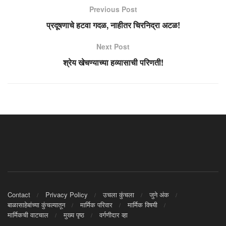
Previous Post
प्रदूषणाचे हटवा गदळ, नाहीतर चिरनिद्रा अटळ!
Next Post
श्रेय खेचण्याच्या हव्यासाची परिणती!
Contact
Privacy Policy
उचला कुंचला
जुने अंक
बाळासाहेबांच्या कुंचल्यातून
मार्मिक परिवार
मार्मिक विषयी
मार्मिकची वाटचाल
मुख्य पृष्ठ
वर्गणीदार व्हा