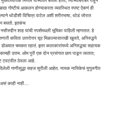
मुख्याध्यापक मित्तल यांच्यावर बेतली होती, त्यांच्याबरोबर राहून
्या गोष्टीचं आकलन होण्याकरता व्यवस्थित स्पष्ट ऐकणं ही
ल्याने थोडीशी विचित्र वाटेल अशी शरीरभाषा, थोडं जोरात
रून बघतो. इतकंच
सीरुद्दीन शाह यांची स्पर्शमधली भूमिका पाहिली म्हणतात. हे
ी कविता उत्तरोत्तर सूर मिळाल्यासारखी खुलते, अनिरुद्धने
ांच्या डोळ्यात चमकत रहातं. इतर कलाकारांमध्ये अनिरुद्धचा सहायक
ं कामही उत्तम. ओम पुरी एक दोन प्रसंगात छाप पाडून जातात;
्रपट टवटवीत ठेवला आहे.
 दिलेली गाणीसुद्धा सहज सुरीली आहेत. नायक नायिकेचं युगुलगीत
णीय असं काही नाही…