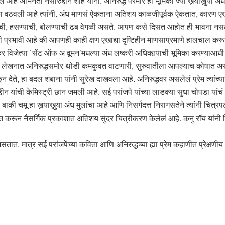
आहे अभिनेता नसीरुद्दीन शाह यांनी. अनिरुद्ध परमार ही भूमिका ज्या खर्‍याखुर्‍या अंध 
का वठवली आहे त्यांनी. अंध माणसं ऐकताना अतिशय काळजीपूर्वक ऐकतात, कारण एखाद
ऐकण्याची, हसण्याची, बोलण्याची ढब वेगळी असते. आपण कसे दिसत आहोत ही भावना नस
की प्रभावी आहे की आपणही काही क्षण एखाद्या दृष्टिहीन माणसाप्रमाणे हालचाल क
र विजेत्या `सेंट ऑफ अ वूमन’मधल्या अंध लष्करी अधिकार्‍याची भूमिका करण्याआधी न
लेखनात अनिरुद्धसमोर थोडी कमकुवत वाटणारी, सुरुवातीला आपल्याच कोषात असणार
 झोकून देते, हा बदल शबाना यांनी सुरेख दाखवला आहे. अनिरुद्धवर असलेलं प्रेम त्य
न यांची केमिस्ट्री छान जमली आहे. सई परांजपे यांच्या लाडक्या सुधा चोपडा यांच
बाकी चमू हा खर्‍याखुर्‍या अंध मुलांचा आहे आणि निसर्गदत्त निरागसतेने त्यांनी चित
स्त करून नैसर्गिक प्रकाशात अतिशय सुंदर चित्रीकरण केलेलं आहे. कनु रॉय यांनी
ा असतात. मात्र सई परांजपेंच्या कविता आणि अनिरुद्धच्या ह्या प्रेम कहाणीत प्रेक्ष