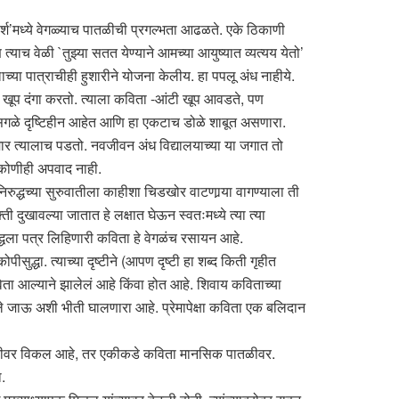
ा `स्पर्श’मध्ये वेगळ्याच पातळीची प्रगल्भता आढळते. एके ठिकाणी
्याच वेळी `तुझ्या सतत येण्याने आमच्या आयुष्यात व्यत्यय येतो’
च्या पात्राचीही हुशारीने योजना केलीय. हा पपलू अंध नाहीये.
आणि खूप दंगा करतो. त्याला कविता -आंटी खूप आवडते, पण
ते सगळे दृष्टिहीन आहेत आणि हा एकटाच डोळे शाबूत असणारा.
ा मार त्यालाच पडतो. नवजीवन अंध विद्यालयाच्या या जगात तो
ा कोणीही अपवाद नाही.
रुद्धच्या सुरुवातीला काहीशा चिडखोर वाटणार्‍या वागण्याला ती
 दुखावल्या जातात हे लक्षात घेऊन स्वतःमध्ये त्या त्या
्धला पत्र लिहिणारी कविता हे वेगळंच रसायन आहे.
ुद्धा. त्याच्या दृष्टीने (आपण दृष्टी हा शब्द किती गृहीत
कविता आल्याने झालेलं आहे किंवा होत आहे. शिवाय कविताच्या
रले जाऊ अशी भीती घालणारा आहे. प्रेमापेक्षा कविता एक बलिदान
पातळीवर विकल आहे, तर एकीकडे कविता मानसिक पातळीवर.
.