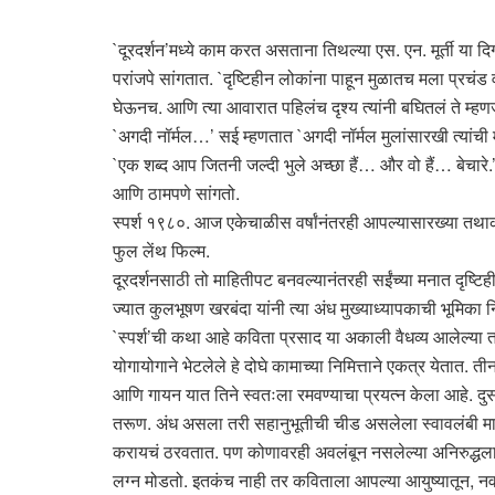
`दूरदर्शन’मध्ये काम करत असताना तिथल्या एस. एन. मूर्ती या दिग
परांजपे सांगतात. `दृष्टिहीन लोकांना पाहून मुळातच मला प्रचंड व
घेऊनच. आणि त्या आवारात पहिलंच दृश्य त्यांनी बघितलं ते म्
`अगदी नॉर्मल…’ सई म्हणतात `अगदी नॉर्मल मुलांसारखी त्यांच
`एक शब्द आप जितनी जल्दी भुले अच्छा हैं… और वो हैं… बेचारे.’ 
आणि ठामपणे सांगतो.
स्पर्श १९८०. आज एकेचाळीस वर्षांनंतरही आपल्यासारख्या तथाकथि
फुल लेंथ फिल्म.
दूरदर्शनसाठी तो माहितीपट बनवल्यानंतरही सईंच्या मनात दृष्टि
ज्यात कुलभूषण खरबंदा यांनी त्या अंध मुख्याध्यापकाची भूमिका न
`स्पर्श’ची कथा आहे कविता प्रसाद या अकाली वैधव्य आलेल्या त
योगायोगाने भेटलेले हे दोघे कामाच्या निमित्ताने एकत्र येतात. 
आणि गायन यात तिने स्वतःला रमवण्याचा प्रयत्न केला आहे. दु
तरूण. अंध असला तरी सहानुभूतीची चीड असलेला स्वावलंबी माण
करायचं ठरवतात. पण कोणावरही अवलंबून नसलेल्या अनिरुद्धला ह
लग्न मोडतो. इतकंच नाही तर कविताला आपल्या आयुष्यातून, न