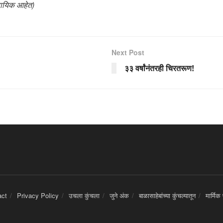
सायिक आहेत)
Next Post
३३ वर्षांनंतरही चिरतरूण!
act
Privacy Policy
उचला कुंचला
जुने अंक
बाळासाहेबांच्या कुंचल्यातून
मार्मिक