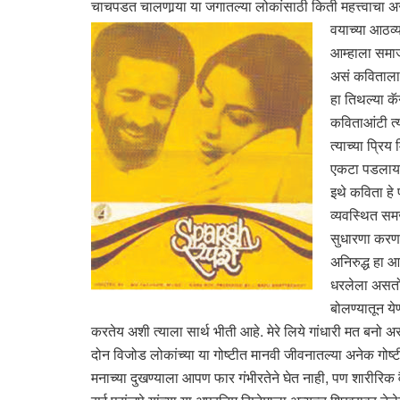
चाचपडत चालणार्‍या या जगातल्या लोकांसाठी किती महत्त्वाचा अ
वयाच्या आठव्या
आम्हाला समाजा
असं कविताला म
हा तिथल्या कॅ
कविताआंटी त्य
त्याच्या प्रि
एकटा पडलाय. म
इथे कविता हे 
व्यवस्थित समज
सुधारणा करणा
अनिरुद्ध हा आ
धरलेला असतो ब
बोलण्यातून ये
करतेय अशी त्याला सार्थ भीती आहे. मेरे लिये गांधारी मत बनो अ
दोन विजोड लोकांच्या या गोष्टीत मानवी जीवनातल्या अनेक ग
मनाच्या दुखण्याला आपण फार गंभीरतेने घेत नाही, पण शारीरिक 