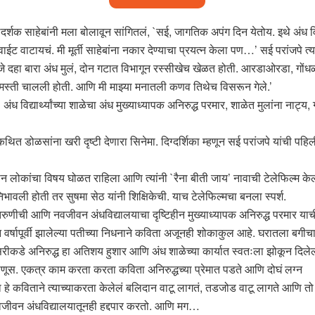
्दर्शक साहेबांनी मला बोलावून सांगितलं, `सई, जागतिक अपंग दिन येतोय. इथे अंध विद्
ाईट वाटायचं. मी मूर्ती साहेबांना नकार देण्याचा प्रयत्न केला पण…’ सई परांजपे त्या
हणजे दहा बारा अंध मुलं, दोन गटात विभागून रस्सीखेच खेळत होती. आरडाओरडा, गो
ी मस्ती चालली होती. आणि मी माझ्या मनातली कणव तिथेच विसरून गेले.’
अंध विद्यार्थ्यांच्या शाळेचा अंध मुख्याध्यापक अनिरुद्ध परमार, शाळेत मुलांना ना
त डोळसांना खरी दृष्टी देणारा सिनेमा. दिग्दर्शिका म्हणून सई परांजपे यांची पहि
हीन लोकांचा विषय घोळत राहिला आणि त्यांनी `रैना बीती जाय’ नावाची टेलेफिल्म के
िभावली होती तर सुषमा सेठ यांनी शिक्षिकेची. याच टेलेफिल्मचा बनला स्पर्श.
रुणीची आणि नवजीवन अंधविद्यालयाचा दृष्टिहीन मुख्याध्यापक अनिरुद्ध परमार याच
तीन वर्षापूर्वी झालेल्या पतीच्या निधनाने कविता अजूनही शोकाकुल आहे. घरातला बगीच
सरीकडे अनिरुद्ध हा अतिशय हुशार आणि अंध शाळेच्या कार्यात स्वतःला झोकून दिले
ूस. एकत्र काम करता करता कविता अनिरुद्धच्या प्रेमात पडते आणि दोघं लग्न
े कविताने त्याच्याकरता केलेलं बलिदान वाटू लागतं, तडजोड वाटू लागते आणि तो 
वजीवन अंधविद्यालयातूनही हद्दपार करतो. आणि मग…