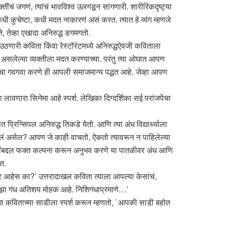
चं जगणं, त्यांचं भावविश्व उलगडून सांगणारी. शारीरिकदृष्ट्या
कुचेष्टा, कधी मदत नाकारणं असं करत. त्यात हे व्यंग म्हणजे
 तेव्हा एखादा अनिरुद्ध डगमगतो.
ा उठणारी कविता किंवा रेस्टॉरंटमध्ये अनिरुद्धऐवजी कविताला
त असलेल्या व्यक्तीला मदत करण्याच्या. परंतु त्या ओघात आपण
चा गवगवा करणे ही आपली समाजमान्य पद्धत आहे. जेव्हा आपण
वणारा सिनेमा आहे स्पर्श. लेखिका दिग्दर्शिका सई परांजपेंचा
्रिन्सिपल अनिरुद्ध तिकडे येतो. आणि त्या अंध विद्यार्थ्याला
पाहिलं असेल? आपण जे काही वाचतो, ऐकतो त्यावरून न पाहिलेल्या
ष्टींबद्दल फक्त कल्पना करून अनुभव करणे या पातळीवर अंध आणि
ात.
दर आहेस का?’ उत्तरादाखल कविता त्याला आपल्या केसांचं,
ा, तुझा गंध अतिशय मोहक आहे. निशिगंधाप्रमाणे…’
ुलगा कविताच्या साडीला स्पर्श करून म्हणतो, `आपकी साडी बहोत