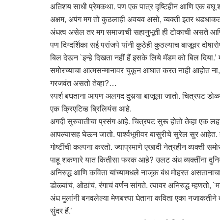
अतिशय साधी प्रेमकथा. पण एक पात्र दृष्टिहीन आणि एक बघू शकण
अक्षम, अपंग मग तो कुठलाही अवयव असो, व्यक्ती इतर धडधाकट स
अंधत्व असेल तर मग समाजाची सहानुभूती ही टोकाची असते आणि सा
पण दिग्दर्शिका सई परांजपे यांनी कुठेही कुठल्याच बाजूवर दोषा
बिल देऊन `इन्हे दिखता नहीं हैं इसके लिये मॅडम को बिल दिया.
समोरच्याचा आत्मसन्मानावर चुकून आघात करत नाही आहोत ना, 
गरजवंत असतो तेव्हा?…
स्पर्श बघताना आपण अलगद दुसर्‍या बाजूला जातो. चित्रपट डोळ्
एक क्रिएटिव्ह ब्रिलियंस आहे.
अगदी सुरुवातीचा प्रसंग आहे. चित्रपट सुरू होतो तेव्हा एक लहा
आपल्यासह घेऊन जातो. पार्श्वभूमीवर बासुरीचे सुरेल सुर आहेत.
गोष्टींची कल्पना करतो. ज्याप्रमाणे एखादी नेत्रहीन व्यक्त
पाहू शकणारे यात कितीसा फरक आहे? उलट अंध व्यक्तींना दुनिया
अनिरुद्ध आणि कविता यांच्यामधले नाजूक बंध मोहरत असतानाचा 
डोळ्यांचं, ओठांचं, रंगाचं वर्णन सांगते. त्यावर अनिरुद्ध म्ह
अंध मुलांनी बनवलेल्या मेणबत्त्या घेताना कविता एका नजाकतीने
सुंदर हैं.’