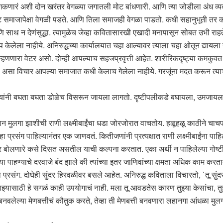
ारं अशी दोन खरंतर वेगळ्या जगातली मोट बांधणारी. आणि त्या जोडीला अंध व्यक्तीं
माजापेक्षा वेगळी पडते. आणि तिला समाजही वेगळा पाडतो. कधी सहानुभूती तर कधी 
थ न देणंसुद्धा. त्यामुळेच जेव्हा कवितासारखी एखादी मनापासून सोबत उभी राहते,
रोप केलेला नाहीये. अनिरुद्धच्या कार्यालयात चहा आल्यावर त्याला चहा ओतून द्यायल
’ म्हणणारा वेटर असो. दोन्ही आपल्याच सहजप्रवृत्ती आहेत. शारीरिकदृष्ट्या कमकुव
असा विचार आपल्या समाजात कधी केलाच गेलेला नाहीये. गरजूंना मदत करून त्या
यांनी बघता बघता डोळेच विसरून जायला लागतो. दृष्टीपलीकडे बघायला, उमजायला ला
न मुलगा झाशीची राणी लक्ष्मीबाईंचा धडा जोरजोरात वाचतोय. हळूहळू काठीने चाचपत प
 हा प्रसंग पाहिल्यानंतर एक जाणवतं. कितीजणांनी प्रत्यक्षात राणी लक्ष्मीबाईंना 
ी समोर बोलणारे कसे दिसत असतील याची कल्पना करतात. एका अर्थी न पाहिलेल्या गो
 पाहण्याचे दरवाजे बंद झाले की त्यांच्या इतर जाणिवांच्या क्षमता अधिक काम करत
प्रसंग. दोघेही सुंदर हिरवळीवर बसले आहेत. अनिरुद्ध कविताला विचारतो, `तू सुं
णतो, `माझ्यासाठी हे सगळं काही उपयोगाचं नाही. मला तू आवडतेस कारण तुझ्या केसांच
 बनवलेल्या मेणबत्तीचं कौतुक करते, तेव्हा ती मेणबत्ती बनवणारा लहानगा आंधळा म