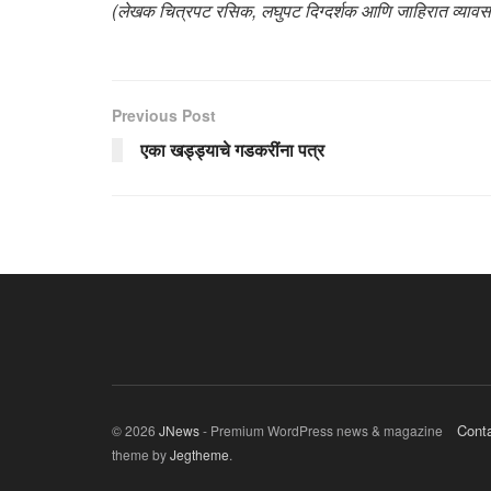
(लेखक चित्रपट रसिक, लघुपट दिग्दर्शक आणि जाहिरात व्याव
Previous Post
एका खड्ड्याचे गडकरींना पत्र
Cont
© 2026
JNews
- Premium WordPress news & magazine
theme by
Jegtheme
.