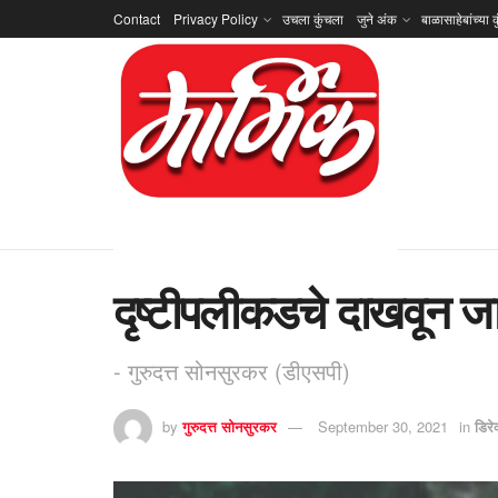
Contact
Privacy Policy
उचला कुंचला
जुने अंक
बाळासाहेबांच्या क
दृष्टीपलीकडचे दाखवून जाण
- गुरुदत्त सोनसुरकर (डीएसपी)
by
गुरुदत्त सोनसुरकर
September 30, 2021
in
डिरे