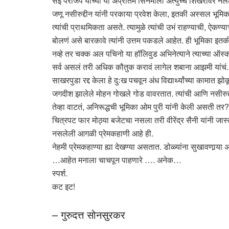
सई परांजपे यांच्या या अप्रतिम सिनेमाला अत्युच्च शिखरावर नेलेलं 
जणू नसीरुद्दीन यांनी परकाया प्रवेश केला, इतकी अस्सल भूमि
त्यांची प्राथमिकता असते. त्यामुळे त्यांची उभं राहण्याची, 
बोलणं असे बारकावे त्यांनी उत्तम पकडले आहेत. ही भूमिका इत
नव्हे तर चक्क अल पचिनो या हॉलिवुड अभिनेत्याने त्याच्या ऑस्क
सर्व असलं तरी अधिक कौतुक करावं लागेल शबाना आझमी यांचं. 
साखरपुडा रद्द केला हे दुःख पचवून अंध विद्यार्थ्यांच्या कामात
जगदीश झालेले मोहन गोखले गोड वावरतात. त्यांची आणि नसीरुद्दी
तेव्हा वाटतं, अनिरूद्धची भूमिका ओम पुरी यांनी केली असती तर? 
चित्रपट फार मोठ्या बजेटचा नसला तरी वीरेंद्र सैनी यांनी जा
नसलेली आगळी प्रेमकहाणी आहे ही.
नेहमी प्रेमकहाण्या ह्या देखण्या असतात. डोळ्यांना सुखावणार्‍य
…आहेत मनाला चाचपून पाहणारे …. अनेक…
स्पर्श.
कट इट!
– गुरुदत्त सोनसुरकर