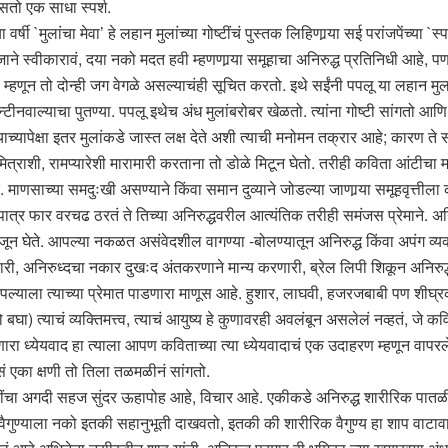
सतो एक साधा स्पर्श.
 वर्षी `मुलांचा मेवा’ हे लहान मुलांच्या गोष्टींचं पुस्तक लिहिणार्‍या सई परांजपेंच्य
ने स्वीकारावं, दया नको मदत हवी म्हणणार्‍या समूहाचा अनिरुद्ध प्रतिनिधी आहे, पण त
्हणून तो दोन्ही जग वेगळे असल्याचंही सूचित करतो. इथे सईंनी पपलू या लहान मुला
न्टीनवाल्याचा पुतण्या. पपलू इथेच अंध मुलांबरोबर खेळतो. त्यांना गोष्टी सांगतो 
ाच्यापेक्षा इतर मुलांकडे जास्त लक्ष देते अशी त्याची मनोमन तक्रार आहे; कारण 
य मित्राशी, रामप्यारेशी मारामारी करताना तो डोळे मिटून घेतो. तरीही कविता आंटीच
ाणसाच्या समदुःखी असण्याने किंवा समान दुव्याने जोडल्या जाणार्‍या समूहवृत्तील
पात्र फार वरचढ ठरतं ते तिच्या अनिरुद्धवरील आत्यंतिक तरीही समंजस प्रेमाने. अनि
ून घेते. आपल्या नकळत असंवेदशील वागण्या -बोलण्यातून अनिरुद्ध किंवा अपंग व्यक्ती
री, अनिरुध्दचा नकार दुखःद अंतकरणाने मान्य करणारी, ब्रेल लिपी शिकून अनिरुद
पल्याला त्याच्या प्रेमात पाडणारा माणूस आहे. हुशार, लाघवी, हजरजबाबी पण शीघ्रकोपीस
घा) त्याचं व्यक्तिमत्त्व, त्याचं आयुष्य हे कुणावरही अवलंबून असलेलं नव्हतं, जे 
णारा ध्येयवाद हा त्याला आपण कविताच्या त्या ध्येयवादाचं एक उदाहरण म्हणून वाप
सं एका क्षणी तो तिला तळमळीनं सांगतो.
ोष्टींचा अगदी सहज सुंदर ऊहापोह आहे, विचार आहे. एकीकडे अनिरुद्ध शारीरिक 
वैगुण्याला नको इतकी सहानुभूती दाखवतो, इतकी की शारीरिक वैगुण्य हा शाप वाटावा