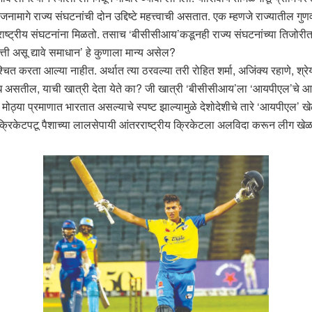
ागे राज्य संघटनांची दोन उद्दिष्टे महत्त्वाची असतात. एक म्हणजे राज्यातील गुण
ष्ट्रीय संघटनांना मिळतो. तसाच ‘बीसीसीआय’कडूनही राज्य संघटनांच्या तिजोरीत व
ित्ती असू द्यावे समाधान’ हे कुणाला मान्य असेल?
चित करता आल्या नाहीत. अर्थात त्या ठरवल्या तरी रोहित शर्मा, अजिंक्य रहाणे, श्रे
पलब्ध असतील, याची खात्री देता येते का? जी खात्री ‘बीसीसीआय’ला ‘आयपीएल’चे 
 मोठ्या प्रमाणात भारतात असल्याचे स्पष्ट झाल्यामुळे देशोदेशीचे तारे ‘आयपीएल’ ख
रिकेटपटू पैशाच्या लालसेपायी आंतरराष्ट्रीय क्रिकेटला अलविदा करून लीग खेळण