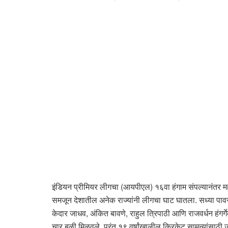
इंडियन प्रीमियर लीगचा (आयपीएल) १६वा हंगाम संपल्यानंतर महत
समजून देशातील अनेक राज्यांनी लीगचा घाट घातला. सध्या पाव
केदार जाधव, अंकित बावणे, राहुल त्रिपाठी आणि राजवर्धन हंगर्ग
चार बळी मिळवले. परंतु १९ वर्षांखालील क्रिकेट सामन्यांसाठी 