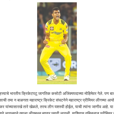
्त्वाचे भारतीय क्रिकेटपटू जागतिक कसोटी अजिंक्यपदाच्या मोहिमेवर गेले. पण बा
साची तमा न बाळगता महाराष्ट्र क्रिकेट संघटनेने महाराष्ट्र प्रीमियर लीगच्
ेकर यांच्यासारखे तारे खेळले, तरच लीग यशस्वी होईल, याची त्यांना जाणीव आहे. या
जावे लागल्याने त्याला लीगमधून माघार घ्यावी लागली. याशिवाय तमिळनाडू प्रीमियर