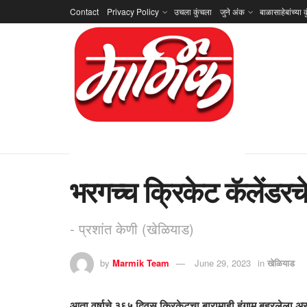
Contact
Privacy Policy
उचला कुंचला
जुने अंक
बाळासाहेबांच्या क
भरगच्च क्रिकेट कॅलेंडरचे
- प्रशांत केणी (खेळियाड)
by
Marmik Team
June 29, 2023
in
खेळियाड
आता वर्षाचे ३६५ दिवस क्रिकेटचा बारामाही हंगाम बहरलेला असतो.