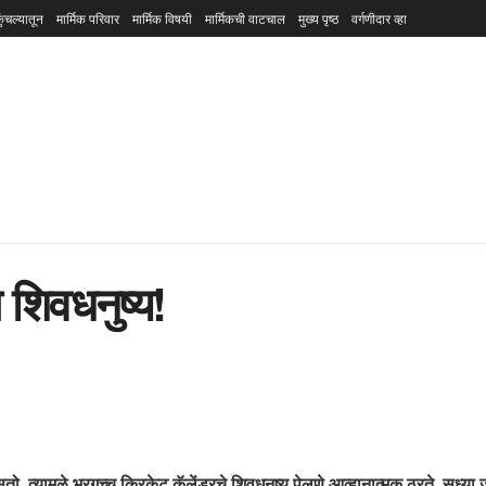
ुंचल्यातून
मार्मिक परिवार
मार्मिक विषयी
मार्मिकची वाटचाल
मुख्य पृष्ठ
वर्गणीदार व्हा
 शिवधनुष्य!
 त्यामुळे भरगच्च क्रिकेट कॅलेंडरचे शिवधनुष्य पेलणे आव्हानात्मक ठरते. सध्या जस