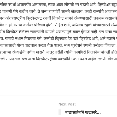
रिकेट स्पर्धा आतापर्यंत असायच्या, त्यात आता लीगची भर पडली आहे. क्रिवेâट खूप हो
चाचणी घेणे कठीण जाते, ते अन्य राज्यांशी सामने खेळतात. काही राज्यांचे आकारमान म
ळात आंतरराष्ट्रीय क्रिकेटपटू रणजी क्रिकेट सामने खेळण्यासाठी उपलब्ध असायचे. त्य
त नाही. त्याचा दर्जावर परिणाम होतो. रोहित शर्मा, अजिंक्य रहाणे यांच्यासारखे खे
्रीय क्रिकेट कॅलेंडर सामन्यांनी व्यापले असल्यामुळे यावर ईलाज नाही. पण याचा स
ात. यातही स्थान मिळवता येते. कसोटी क्रिकेट हेच खरे क्रिकेट आहे, असे म्हट
विकासासाठी योग्य वाटचाल करता येऊ शकते. मध्य प्रदेशने रणजी करंडक जिंकला, तेव्
हत्त्वाच्या खेळाडूंची उणीव भासते. मात्र तरीही त्यांची कामगिरी तितकीच चांगली होते. 
दाहरणे सापडतात. पण आता क्रिकेटपटूंच्या कारकीर्द उत्तम घडत आहेत. रणजी खे
Next Post
बाळासाहेबांचे फटकारे…