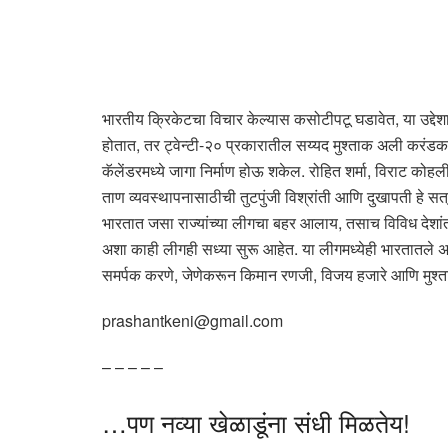
भारतीय क्रिकेटचा विचार केल्यास कसोटीपटू घडावेत, या उद्द
होतात, तर ट्वेन्टी-२० प्रकारातील सय्यद मुश्ताक अली करंडक स्
कॅलेंडरमध्ये जागा निर्माण होऊ शकेल. रोहित शर्मा, विराट कोहली
ताण व्यवस्थापनासाठीची तुटपुंजी विश्रांती आणि दुखापती हे सत
भारतात जसा राज्यांच्या लीगचा बहर आलाय, तसाच विविध देशांतह
अशा काही लीगही सध्या सुरू आहेत. या लीगमध्येही भारतातले अन
समर्पक करणे, जेणेकरून किमान रणजी, विजय हजारे आणि मुश्ताक 
prashantkeni@gmail.com
– – – – –
…पण नव्या खेळाडूंना संधी मिळतेय!