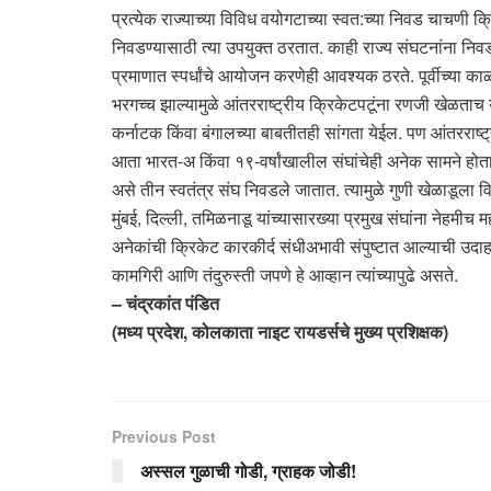
प्रत्येक राज्याच्या विविध वयोगटाच्या स्वत:च्या निवड चाचणी क्
निवडण्यासाठी त्या उपयुक्त ठरतात. काही राज्य संघटनांना निवड 
प्रमाणात स्पर्धांचे आयोजन करणेही आवश्यक ठरते. पूर्वीच्या का
भरगच्च झाल्यामुळे आंतरराष्ट्रीय क्रिकेटपटूंना रणजी खेळताच ये
कर्नाटक किंवा बंगालच्या बाबतीतही सांगता येईल. पण आंतरराष्ट
आता भारत-अ किंवा १९-वर्षांखालील संघांचेही अनेक सामने होत
असे तीन स्वतंत्र संघ निवडले जातात. त्यामुळे गुणी खेळाडूला 
मुंबई, दिल्ली, तमिळनाडू यांच्यासारख्या प्रमुख संघांना नेहमीच म
अनेकांची क्रिकेट कारकीर्द संधीअभावी संपुष्टात आल्याची उ
कामगिरी आणि तंदुरुस्ती जपणे हे आव्हान त्यांच्यापुढे असते.
– चंद्रकांत पंडित
(मध्य प्रदेश, कोलकाता नाइट रायडर्सचे मुख्य प्रशिक्षक)
Previous Post
अस्सल गुळाची गोडी, ग्राहक जोडी!