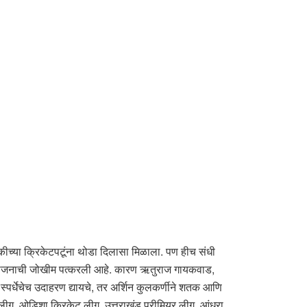
कीच्या क्रिकेटपटूंना थोडा दिलासा मिळाला. पण हीच संधी
या आयोजनाची जोखीम पत्करली आहे. कारण ऋतुराज गायकवाड,
 स्पर्धेचेच उदाहरण द्यायचे, तर अर्शिन कुलकर्णीने शतक आणि
 लीग, ओडिशा क्रिकेट लीग, उत्तराखंड प्रीमियर लीग, आंध्रा