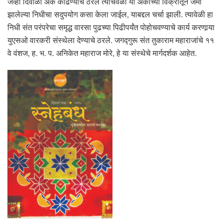
जेव्हा दिवाळी अंक काढण्याचे ठरले त्याचवेळी या अंकाच्या विक्रीतून जमा
झालेल्या निधीचा सदुपयोग कसा केला जाईल, याबद्दल चर्चा झाली. त्यावेळी हा
निधी संत परंपरेचा समृद्ध वारसा पुढच्या पिढीपर्यंत पोहोचवण्याचे कार्य करणार्‍या
युएसओ वारकरी संस्थेला देण्याचे ठरले. जगद्गुरू संत तुकाराम महाराजांचे ११
वे वंशज, ह. भ. प. अनिकेत महाराज मोरे, हे या संस्थेचे मार्गदर्शक आहेत.