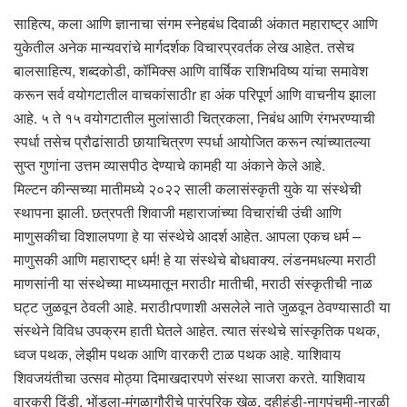
साहित्य, कला आणि ज्ञानाचा संगम स्नेहबंध दिवाळी अंकात महाराष्ट्र आणि
युकेतील अनेक मान्यवरांचे मार्गदर्शक विचारप्रवर्तक लेख आहेत. तसेच
बालसाहित्य, शब्दकोडी, कॉमिक्स आणि वार्षिक राशिभविष्य यांचा समावेश
करून सर्व वयोगटातील वाचकांसाठीr हा अंक परिपूर्ण आणि वाचनीय झाला
आहे. ५ ते १५ वयोगटातील मुलांसाठी चित्रकला, निबंध आणि रंगभरण्याची
स्पर्धा तसेच प्रौढांसाठी छायाचित्रण स्पर्धा आयोजित करून त्यांच्यातल्या
सुप्त गुणांना उत्तम व्यासपीठ देण्याचे कामही या अंकाने केले आहे.
मिल्टन कीन्सच्या मातीमध्ये २०२२ साली कलासंस्कृती युके या संस्थेची
स्थापना झाली. छत्रपती शिवाजी महाराजांच्या विचारांची उंची आणि
माणुसकीचा विशालपणा हे या संस्थेचे आदर्श आहेत. आपला एकच धर्म –
माणुसकी आणि महाराष्ट्र धर्म! हे या संस्थेचे बोधवाक्य. लंडनमधल्या मराठी
माणसांनी या संस्थेच्या माध्यमातून मराठीr मातीची, मराठी संस्कृतीची नाळ
घट्ट जुळवून ठेवली आहे. मराठीrपणाशी असलेले नाते जुळवून ठेवण्यासाठी या
संस्थेने विविध उपक्रम हाती घेतले आहेत. त्यात संस्थेचे सांस्कृतिक पथक,
ध्वज पथक, लेझीम पथक आणि वारकरी टाळ पथक आहे. याशिवाय
शिवजयंतीचा उत्सव मोठ्या दिमाखदारपणे संस्था साजरा करते. याशिवाय
वारकरी दिंडी, भोंडला-मंगळागौरीचे पारंपरिक खेळ, दहीहंडी-नागपंचमी-नारळी