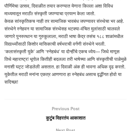
पौर्णिमेचा उत्सव, दिवाळीत तयार करण्यात येणारा किल्ला अशा विविध
माध्यमातून मराठीr संस्कृती जपण्याचा प्रयत्न केला जातो.
केवळ सांस्कृतिकच नाही तर सामाजिक भावबंध जपण्यावर संस्थेचा भर आहे.
संस्थेने स्नेहवन या सामाजिक संस्थेसह भटक्या-वंचित मुलांसाठी चालवले
जाणारे पुनरुत्थान या गुरुकुलाला, मराठी भाषा केंद्र तसंच १८८ शाळांमधील
विद्यार्थ्यांसाठी किशोर मासिकाची वर्षभराची वर्गणी संस्थेने भरली.
‘कलासंस्कृती युके’ आणि ‘स्नेहबंध’ या दोन्हींचे एकच ध्येय— जिथे माणूस
तिथे महाराष्ट्र! भूगोल कितीही बदलला तरी भाषेच्या आणि संस्कृतीची पाळेमुळे
मनाशी घट्ट जोडलेली असतात. हा दिवाळी अंक ही भावना अधिक दृढ करतो.
युकेतील मराठी मनांना एकत्र आणणारा हा स्नेहबंध असाच वृद्धींगत होवो या
सदिच्छा!
Previous Post
कुटुंब विहरतंय आकाशात
Next Post