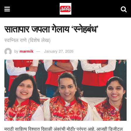
सातापार जपला गेलाय ‘स्नेहबंध’
स्वप्निल राणे (विशेष लेख)
by
marmik
January 27, 2026
मराठी साहित्य विश्वात दिवाळी अंकांची मोठीr परंपरा आहे. आजही डिजीटल