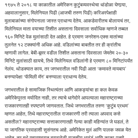
१९७५ ते २०१८ या काळातील अमेरिकन कुटुंबव्यवस्थेचा धांडोळा घेणार्‍या,
अहवालानुसार, मिलेनियल पिढी (आजची तरुण पिढी) करिअरपेक्षाही
मुलाबाळांच्या संगोपनाला जास्त प्राधान्य देतेय. आकडेवारीतच बोलायचं तर,
मिलेनियल माता वयाच्या तिशीत असताना दिवसाला सर्वाधिक म्हणजे तब्बल
१६० मिनिटे वेळ मुलांसाठी देत आहेत. हे प्रमाण जनरेशन-एक्स मातांच्या
तुलनेत १२ टक्क्यांनी अधिक आहे. वडिलांच्या बाबतीत तर ही क्रांतीच
म्हणावी लागेल. बेबी-बूमर वडील तिशीत असताना दिवसाला जेमतेम २०-३०
मिनिटे मुलांसाठी द्यायचे, तिथे मिलेनियल वडिलांनी हे प्रमाण ८० मिनिटांपर्यंत
नेलंय. थोडक्यात काय, तर जगभरातील नवी पिढी आता ‘कमावते मायबाप’
बनण्यापेक्षा ‘फॅमिली मॅन’ बनण्याला प्राधान्य देतेय.
जगभरातील हे सामाजिक स्थित्यंतर आणि आकड्यांचा हा कल केवळ
अमेरिकेपुरता मर्यादित नाही, तर त्याचे धागेदोरे आपल्याला महाराष्ट्राच्या
राजकारणातही स्पष्टपणे जाणवतात. जिथे जगभरातील तरुण ‘कुटुंब प्रथम’
म्हणत आहेत, तिथे महाराष्ट्रातील राजकारणी तरी त्याला अपवाद कसे
असतील? महाराष्ट्राच्या सत्ताकारणातही गेल्या काही महिन्यांत जे घडलं, ते
या जागतिक प्रवाहाशी सुसंगतच आहे. अमेरिकेत मुलं आणि पालक जवळ येत
आहेत, तर इथे महाराष्ट्रात दुरावलेली राजकीय भावंडं आणि काका-पुतणे