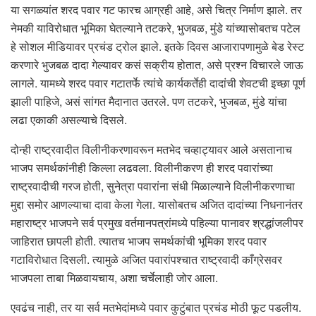
या सगळ्यांत शरद पवार गट फारच आग्रही आहे, असे चित्र निर्माण झाले. तर
नेमकी याविरोधात भूमिका घेतल्याने तटकरे, भुजबळ, मुंडे यांच्यासोबतच पटेल
हे सोशल मीडियावर प्रचंड ट्रोल झाले. इतके दिवस आजारापणामुळे बेड रेस्ट
करणारे भुजबळ दादा गेल्यावर कसं सक्रीय होतात, असे प्रश्न विचारले जाऊ
लागले. यामध्ये शरद पवार गटातर्फे त्यांचे कार्यकर्तेही दादांची शेवटची इच्छा पूर्ण
झाली पाहिजे, असं सांगत मैदानात उतरले. पण तटकरे, भुजबळ, मुंडे यांचा
लढा एकाकी असल्याचे दिसले.
दोन्ही राष्ट्रवादीत विलीनीकरणावरून मतभेद चव्हाट्यावर आले असतानाच
भाजप समर्थकांनीही किल्ला लढवला. विलीनीकरण ही शरद पवारांच्या
राष्ट्रवादीची गरज होती, सुनेत्रा पवारांना संधी मिळाल्याने विलीनीकरणाचा
मुद्दा समोर आणल्याचा दावा केला गेला. यासोबतच अजित दादांच्या निधनानंतर
महाराष्ट्र भाजपने सर्व प्रमुख वर्तमानपत्रांमध्ये पहिल्या पानावर श्रद्धांजलीपर
जाहिरात छापली होती. त्यातच भाजप समर्थकांची भूमिका शरद पवार
गटाविरोधात दिसली. त्यामुळे अजित पवारांपश्चात राष्ट्रवादी काँग्रेसवर
भाजपला ताबा मिळवायचाय, अशा चर्चेलाही जोर आला.
एवढंच नाही, तर या सर्व मतभेदांमध्ये पवार कुटुंबात प्रचंड मोठी फूट पडलीय.