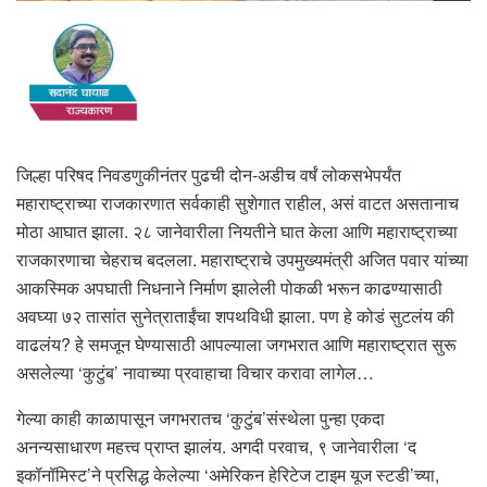
जिल्हा परिषद निवडणुकीनंतर पुढची दोन-अडीच वर्षं लोकसभेपर्यंत
महाराष्ट्राच्या राजकारणात सर्वकाही सुशेगात राहील, असं वाटत असतानाच
मोठा आघात झाला. २८ जानेवारीला नियतीने घात केला आणि महाराष्ट्राच्या
राजकारणाचा चेहराच बदलला. महाराष्ट्राचे उपमुख्यमंत्री अजित पवार यांच्या
आकस्मिक अपघाती निधनाने निर्माण झालेली पोकळी भरून काढण्यासाठी
अवघ्या ७२ तासांत सुनेत्राताईंचा शपथविधी झाला. पण हे कोडं सुटलंय की
वाढलंय? हे समजून घेण्यासाठी आपल्याला जगभरात आणि महाराष्ट्रात सुरू
असलेल्या ‘कुटुंब’ नावाच्या प्रवाहाचा विचार करावा लागेल…
गेल्या काही काळापासून जगभरातच ‘कुटुंब’संस्थेला पुन्हा एकदा
अनन्यसाधारण महत्त्व प्राप्त झालंय. अगदी परवाच, ९ जानेवारीला ‘द
इकॉनॉमिस्ट’ने प्रसिद्ध केलेल्या ‘अमेरिकन हेरिटेज टाइम यूज स्टडी’च्या,