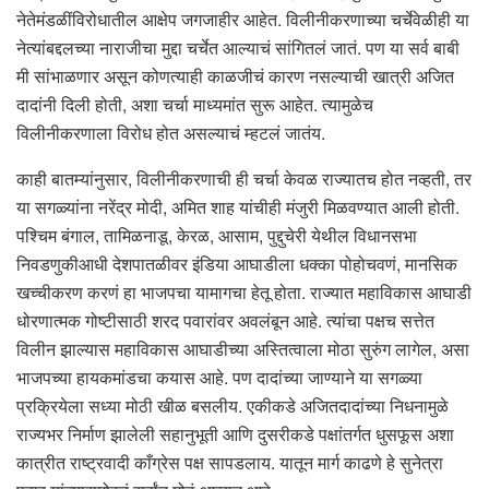
नेतेमंडळींविरोधातील आक्षेप जगजाहीर आहेत. विलीनीकरणाच्या चर्चेवेळीही या
नेत्यांबद्दलच्या नाराजीचा मुद्दा चर्चेत आल्याचं सांगितलं जातं. पण या सर्व बाबी
मी सांभाळणार असून कोणत्याही काळजीचं कारण नसल्याची खात्री अजित
दादांनी दिली होती, अशा चर्चा माध्यमांत सुरू आहेत. त्यामुळेच
विलीनीकरणाला विरोध होत असल्याचं म्हटलं जातंय.
काही बातम्यांनुसार, विलीनीकरणाची ही चर्चा केवळ राज्यातच होत नव्हती, तर
या सगळ्यांना नरेंद्र मोदी, अमित शाह यांचीही मंजुरी मिळवण्यात आली होती.
पश्चिम बंगाल, तामिळनाडू, केरळ, आसाम, पुद्दुचेरी येथील विधानसभा
निवडणुकीआधी देशपातळीवर इंडिया आघाडीला धक्का पोहोचवणं, मानसिक
खच्चीकरण करणं हा भाजपचा यामागचा हेतू होता. राज्यात महाविकास आघाडी
धोरणात्मक गोष्टीसाठी शरद पवारांवर अवलंबून आहे. त्यांचा पक्षच सत्तेत
विलीन झाल्यास महाविकास आघाडीच्या अस्तित्वाला मोठा सुरुंग लागेल, असा
भाजपच्या हायकमांडचा कयास आहे. पण दादांच्या जाण्याने या सगळ्या
प्रक्रियेला सध्या मोठी खीळ बसलीय. एकीकडे अजितदादांच्या निधनामुळे
राज्यभर निर्माण झालेली सहानुभूती आणि दुसरीकडे पक्षांतर्गत धुसफूस अशा
कात्रीत राष्ट्रवादी काँग्रेस पक्ष सापडलाय. यातून मार्ग काढणे हे सुनेत्रा