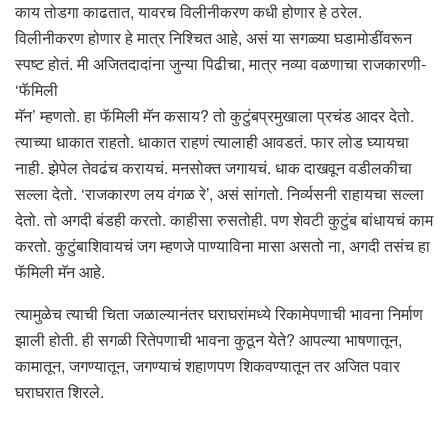
काय तोडगा काढतात, यावरच विलीनीकरण कधी होणार हे ठरेल.
विलीनीकरण होणार हे मात्र निश्चित आहे, असं या सगळ्या घडामोडींवरून
स्पष्ट होतं. मी अजितदादांना जुन्या पिढीचा, मात्र नव्या वळणाचा राजकारणी-
‘फॅमिली
मॅन’ म्हणतो. हा फॅमिली मॅन कसाय? तो कुटुंबप्रमुखाला प्रचंड आदर देतो.
त्याच्या धाकात राहतो. धाकात राहणं त्यालाही आवडतं. फार लोड घ्यायचा
नाही. झेपेल तेवढंच करायचं. मनसोक्त जगायचं. धाक दाखवून वडीलकीचा
सल्ला देतो. ‘राजकारण लय वंगळ रे’, असं सांगतो. निर्व्यसनी राहायचा सल्ला
देतो. तो अगदी बंडही करतो. काहीसा रुसतोही. पण शेवटी कुटुंब बांधायचं काम
करतो. कुटुंबाशिवायचं जग म्हणजे पाण्याविना मासा असतो ना, अगदी तसंच हा
फॅमिली मॅन आहे.
त्यामुळेच त्याची चिता जळाल्यानंतर घराघरांमध्ये रिकामेपणाची भावना निर्माण
झाली होती. ही सगळी रितेपणाची भावना कुठून येते? आपल्या भाषणातून,
कामातून, जगण्यातून, जगण्याचं शहाणपण शिकवण्यातून तर अजित पवार
घराघरात शिरले.