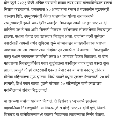
दोन जुलै २०२३ रोजी अजित पवारांनी काका शरद पवार यांच्याविरोधात बंडाचं
निशाण फडकावलं. जवळपास ४० आमदारांना घेऊन ते तत्कालीन मुख्यमंत्री
एकनाथ शिंदे, उपमुख्यमंत्री देवेंद्र फडणवीस यांच्या सरकारमध्ये
उपमुख्यमंत्री झाले. कायदेशीर लढाईत निवडणूक आयोगाकडून राष्ट्रवादी
काँग्रेस पक्ष हे नाव आणि चिन्हही मिळवलं. वर्षभरातच लोकसभेच्या निवडणुका
झाल्या. पक्षाचा केवळ एक खासदार निवडून आला. दादांच्या पत्नी सुनेत्रा
पवारांनाही आपली नणंद सुप्रिया सुळे यांच्याकडून मानहानीकारक पराभव
पत्करावा लागला. त्यानंतरच्या नोव्हेंबर २०२४मधील विधानसभा निवडणुकीत
मात्र पक्षाने जबरदस्त कामगिरी करत ४१ जागांवर विजय मिळवला. या दोन
महत्त्वाच्या निवडणुकींनंतर पवार कुटुंबातला एकत्रित वावर पुन्हा एकदा सुरू
झाला. त्यामुळे दोन्ही राष्ट्रवादी एकत्र येणार का या चर्चा फाटाफुटीनंतर
वीसेक महिन्यांतच सुरू झाल्या. जिथे ठाकरे बंधूंना एकत्र येण्यासाठी २० वर्षं
लागली, तिथं पवार काका-पुतणे यांच्यात २० महिन्यांहून कमी काळातच
मनोमीलनाचे संकेत मिळू लागले.
या सगळ्या चर्चांना खरं बळ मिळालं, ते डिसेंबर २०२५मध्ये झालेल्या
महापालिका निवडणुकीने. या निवडणुकीत दोन्ही राष्ट्रवादींनी पुणे, पिंपरी-
चिंचवड या बालेकिल्ल्यांमध्ये एकत्र निवडणूक लढवण्याचा निर्णय घेतला.