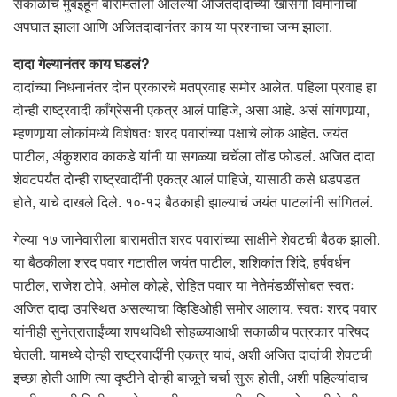
सकाळीच मुंबईहून बारामतीला आलेल्या अजितदादांच्या खासगी विमानाचा
अपघात झाला आणि अजितदादानंतर काय या प्रश्नाचा जन्म झाला.
दादा गेल्यानंतर काय घडलं?
दादांच्या निधनानंतर दोन प्रकारचे मतप्रवाह समोर आलेत. पहिला प्रवाह हा
दोन्ही राष्ट्रवादी काँग्रेसनी एकत्र आलं पाहिजे, असा आहे. असं सांगणार्‍या,
म्हणणार्‍या लोकांमध्ये विशेषतः शरद पवारांच्या पक्षाचे लोक आहेत. जयंत
पाटील, अंकुशराव काकडे यांनी या सगळ्या चर्चेला तोंड फोडलं. अजित दादा
शेवटपर्यंत दोन्ही राष्ट्रवादींनी एकत्र आलं पाहिजे, यासाठी कसे धडपडत
होते, याचे दाखले दिले. १०-१२ बैठकाही झाल्याचं जयंत पाटलांनी सांगितलं.
गेल्या १७ जानेवारीला बारामतीत शरद पवारांच्या साक्षीने शेवटची बैठक झाली.
या बैठकीला शरद पवार गटातील जयंत पाटील, शशिकांत शिंदे, हर्षवर्धन
पाटील, राजेश टोपे, अमोल कोल्हे, रोहित पवार या नेतेमंडळींसोबत स्वतः
अजित दादा उपस्थित असल्याचा व्हिडिओही समोर आलाय. स्वतः शरद पवार
यांनीही सुनेत्राताईंच्या शपथविधी सोहळ्याआधी सकाळीच पत्रकार परिषद
घेतली. यामध्ये दोन्ही राष्ट्रवादींनी एकत्र यावं, अशी अजित दादांची शेवटची
इच्छा होती आणि त्या दृष्टीने दोन्ही बाजूने चर्चा सुरू होती, अशी पहिल्यांदाच