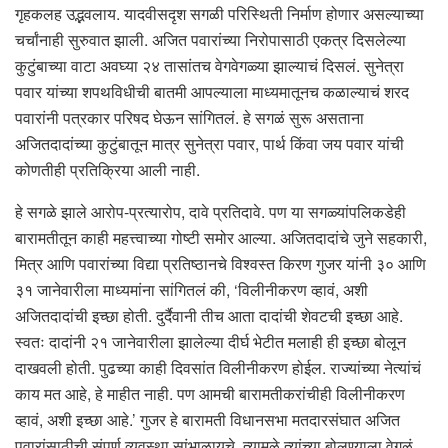
गृहकलह उद्भवलाय. यादवीसदृश सगळी परिस्थिती निर्माण होणार असल्याच्या
चर्चांनाही सुरुवात झाली. अजित पवारांच्या निरोपासाठी एकत्र दिसलेल्या
कुटुंबाच्या वाटा अवघ्या २४ तासांतच वेगवेगळ्या झाल्याचं दिसलं. सुनेत्रा
पवार यांच्या शपथविधीची बातमी आपल्याला माध्यमातूनच कळाल्याचं शरद
पवारांनी पत्रकार परिषद घेऊन सांगितलं. हे सगळं सुरू असताना
अजितदादांच्या कुटुंबातून मात्र सुनेत्रा पवार, पार्थ किंवा जय पवार यांची
कोणतीही प्रतिक्रिया आली नाही.
हे सगळे झाले आरोप-प्रत्यारोप, दावे प्रतिदावे. पण या सगळ्यांपलिकडेही
बारामतीतून काही महत्त्वाच्या गोष्टी समोर आल्या. अजितदादांचे जुने सहकारी,
मित्र आणि पवारांच्या विद्या प्रतिष्ठानचे विश्वस्त किरण गुजर यांनी ३० आणि
३१ जानेवारीला माध्यमांना सांगितलं की, ‘विलीनीकरण व्हावं, अशी
अजितदादांची इच्छा होती. दुर्दैवानी तीच आता दादांची शेवटची इच्छा आहे.
स्वतः दादांनी २१ जानेवारीला झालेल्या दीर्घ भेटीत मलाही ही इच्छा बोलून
दाखवली होती. पुढच्या काही दिवसांत विलीनीकरण होईल. राज्यांच्या नेत्यांचं
काय मत आहे, हे माहीत नाही. पण आमची बारामतीकरांचीही विलीनीकरण
व्हावं, अशी इच्छा आहे.’ गुजर हे बारामती विधानसभा मतदारसंघात अजित
पवारांसाठीची संपूर्ण व्यवस्था सांभाळायचे. त्यामुळे त्यांच्या बोलण्याला वेगळं