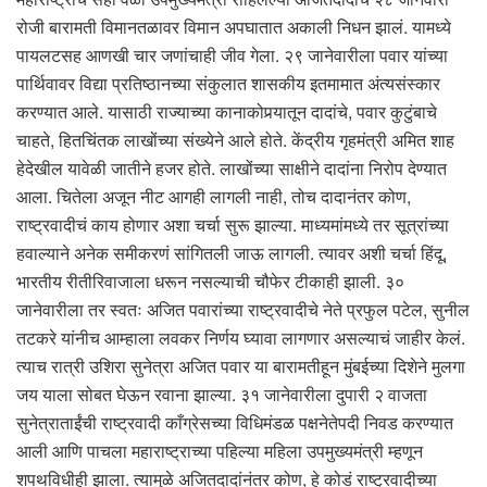
रोजी बारामती विमानतळावर विमान अपघातात अकाली निधन झालं. यामध्ये
पायलटसह आणखी चार जणांचाही जीव गेला. २९ जानेवारीला पवार यांच्या
पार्थिवावर विद्या प्रतिष्ठानच्या संकुलात शासकीय इतमामात अंत्यसंस्कार
करण्यात आले. यासाठी राज्याच्या कानाकोपर्‍यातून दादांचे, पवार कुटुंबाचे
चाहते, हितचिंतक लाखोंच्या संख्येने आले होते. केंद्रीय गृहमंत्री अमित शाह
हेदेखील यावेळी जातीने हजर होते. लाखोंच्या साक्षीने दादांना निरोप देण्यात
आला. चितेला अजून नीट आगही लागली नाही, तोच दादानंतर कोण,
राष्ट्रवादीचं काय होणार अशा चर्चा सुरू झाल्या. माध्यमांमध्ये तर सूत्रांच्या
हवाल्याने अनेक समीकरणं सांगितली जाऊ लागली. त्यावर अशी चर्चा हिंदू,
भारतीय रीतीरिवाजाला धरून नसल्याची चौफेर टीकाही झाली. ३०
जानेवारीला तर स्वतः अजित पवारांच्या राष्ट्रवादीचे नेते प्रफुल पटेल, सुनील
तटकरे यांनीच आम्हाला लवकर निर्णय घ्यावा लागणार असल्याचं जाहीर केलं.
त्याच रात्री उशिरा सुनेत्रा अजित पवार या बारामतीहून मुंबईच्या दिशेने मुलगा
जय याला सोबत घेऊन रवाना झाल्या. ३१ जानेवारीला दुपारी २ वाजता
सुनेत्राताईंची राष्ट्रवादी काँग्रेसच्या विधिमंडळ पक्षनेतेपदी निवड करण्यात
आली आणि पाचला महाराष्ट्राच्या पहिल्या महिला उपमुख्यमंत्री म्हणून
शपथविधीही झाला. त्यामुळे अजितदादांनंतर कोण, हे कोडं राष्ट्रवादीच्या