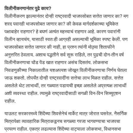
विलीनीकरणानंतर पुढे काय?
विलीनीकरण झाल्यानंतर दोन्ही राष्ट्रवादी भाजपसोबत सत्तेत जाणार का? मग
शरद पवारही भाजपसोबत जाणार का? की केवळ मार्गदर्शकाच्या भूमिकेत
पक्षाबाहेर राहणार? हे बघणं अत्यंत महत्त्वाचं राहणार आहे. कारण पवारांनी
विलीन व्हायचंय, यासाठी स्वतःही आग्रही असल्याची भूमिका स्पष्ट केली. पण
भाजपसोबत सत्तेत जाणार की नाही, हा प्रश्न त्यांनी मोठ्या शिताफीने
अनुत्तरित ठेवलाय. अशाच पद्धतीने सर्व सुरू राहिले, तर पुढची दोन-तीन वर्ष
विलीनीकरणाचा घोंड पेंड खात राहणार असंच दिसतंय. लोकसभा
निवडणुकीच्या निकालातील यशअपयश जोखून विलीनीकरणाचा निर्णय घेतला
जाऊ शकतो. तोपर्यंत दोन्ही राष्ट्रवादींना सत्तेचा लाभ मिळत राहील. सत्तेत
असलेले थेट लाभार्थी, तर गळ्यात पडायची इच्छा असलेले अप्रत्यक्ष लाभार्थी
अशी व्यवस्था राहील. त्यामुळे राष्ट्रवादीसाठी सगळी विन-विन सिच्युएशन
राहील.
याउलट सरकारमध्ये शिंदेंच्या शिवसेनेचं मार्केट मात्र जोरात घसरेल. नैसर्गिक
मित्रापेक्षा व्यावहारिक मित्राकडूनच सगळ्या गरजा भागवण्याचा भाजपचा
प्रयत्न राहील. एकत्र लढल्यास शिंदेंच्या वाट्याला लोकसभा, विधानसभा