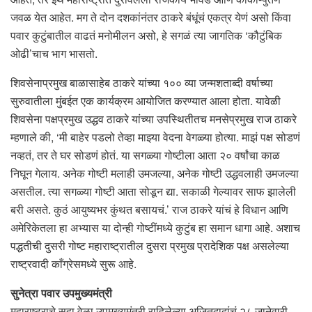
जवळ येत आहेत. मग ते दोन दशकांनंतर ठाकरे बंधूंचं एकत्र येणं असो किंवा
पवार कुटुंबातील वाढतं मनोमीलन असो, हे सगळं त्या जागतिक ‘कौटुंबिक
ओढी’चाच भाग भासतो.
शिवसेनाप्रमुख बाळासाहेब ठाकरे यांच्या १०० व्या जन्मशताब्दी वर्षाच्या
सुरुवातीला मुंबईत एक कार्यक्रम आयोजित करण्यात आला होता. यावेळी
शिवसेना पक्षप्रमुख उद्धव ठाकरे यांच्या उपस्थितीतच मनसेप्रमुख राज ठाकरे
म्हणाले की, ‘मी बाहेर पडलो तेव्हा माझ्या वेदना वेगळ्या होत्या. माझं पक्ष सोडणं
नव्हतं, तर ते घर सोडणं होतं. या सगळ्या गोष्टीला आता २० वर्षांचा काळ
निघून गेलाय. अनेक गोष्टी मलाही उमजल्या, अनेक गोष्टी उद्धवलाही उमजल्या
असतील. त्या सगळ्या गोष्टी आता सोडून द्या. सकाळी गेल्यावर साफ झालेली
बरी असते. कुठं आयुष्यभर कुंथत बसायचं.’ राज ठाकरे यांचं हे विधान आणि
अमेरिकेतला हा अभ्यास या दोन्ही गोष्टींमध्ये कुटुंब हा समान धागा आहे. अशाच
पद्धतीची दुसरी गोष्ट महाराष्ट्रातील दुसरा प्रमुख प्रादेशिक पक्ष असलेल्या
राष्ट्रवादी काँग्रेसमध्ये सुरू आहे.
सुनेत्रा पवार उपमुख्यमंत्री
महाराष्ट्राचे सहा वेळा उपमुख्यमंत्री राहिलेल्या अजितदादांचं २८ जानेवारी