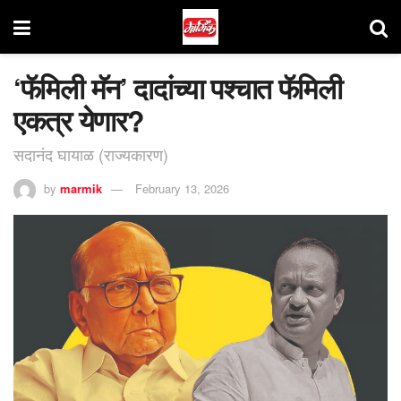
‘फॅमिली मॅन’ दादांच्या पश्चात फॅमिली
एकत्र येणार?
सदानंद घायाळ (राज्यकारण)
by
marmik
February 13, 2026