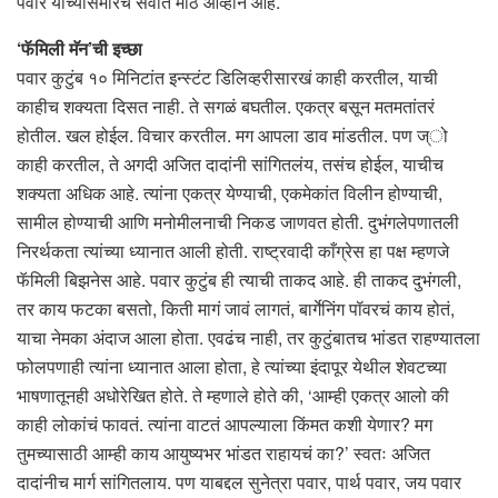
पवार यांच्यासमोरचं सर्वांत मोठं आव्हान आहे.
‘फॅमिली मॅन’ची इच्छा
पवार कुटुंब १० मिनिटांत इन्स्टंट डिलिव्हरीसारखं काही करतील, याची
काहीच शक्यता दिसत नाही. ते सगळं बघतील. एकत्र बसून मतमतांतरं
होतील. खल होईल. विचार करतील. मग आपला डाव मांडतील. पण ज्ो
काही करतील, ते अगदी अजित दादांनी सांगितलंय, तसंच होईल, याचीच
शक्यता अधिक आहे. त्यांना एकत्र येण्याची, एकमेकांत विलीन होण्याची,
सामील होण्याची आणि मनोमीलनाची निकड जाणवत होती. दुभंगलेपणातली
निरर्थकता त्यांच्या ध्यानात आली होती. राष्ट्रवादी काँग्रेस हा पक्ष म्हणजे
फॅमिली बिझनेस आहे. पवार कुटुंब ही त्याची ताकद आहे. ही ताकद दुभंगली,
तर काय फटका बसतो, किती मागं जावं लागतं, बार्गेनिंग पॉवरचं काय होतं,
याचा नेमका अंदाज आला होता. एवढंच नाही, तर कुटुंबातच भांडत राहण्यातला
फोलपणाही त्यांना ध्यानात आला होता, हे त्यांच्या इंदापूर येथील शेवटच्या
भाषणातूनही अधोरेखित होते. ते म्हणाले होते की, ‘आम्ही एकत्र आलो की
काही लोकांचं फावतं. त्यांना वाटतं आपल्याला किंमत कशी येणार? मग
तुमच्यासाठी आम्ही काय आयुष्यभर भांडत राहायचं का?’ स्वतः अजित
दादांनीच मार्ग सांगितलाय. पण याबद्दल सुनेत्रा पवार, पार्थ पवार, जय पवार