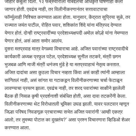
जाहीर कबुली दिली. १२ फेब्रुवारीला याबद्दलची अधिकृत घोषणाही केली
जाणार होती. एवढंच नाही, तर विलीनीकरणानंतर सत्तावाटपाचा
फॉर्म्युलाही निश्चित करण्यात आला होता. यानुसार, केंद्रात सुप्रिया सुळे, तर
राज्यात जयंत पाटील, रोहित पवार, शशिकांत शिंदे यांना मंत्रिपद देण्यात
येणार होतं. दोन्ही राष्ट्रवादींच्या प्रदेशाध्यक्षपदी अमोल कोल्हे यांना नेमण्यात
येणार होतं, असं आता समोर आलंय.
दुसरा मतप्रवाह मात्र वेगळ्या विचाराचा आहे. अजित पवारांच्या राष्ट्रवादीचे
कार्यकारी अध्यक्ष प्रफुल पटेल, प्रदेशाध्यक्ष सुनील तटकरे, मंत्री छगन
भुजबळ आणि माजी मंत्री धनंजय मुंडे हे या मतप्रवाहाचं नेतृत्व करतात.
अजित दादांचा असा कुठला विचार नव्हता किंवा असं काही त्यांनी आम्हाला
सांगितलं नाही, असं सांगत या गटाकडून विलीनीकरणाच्या चर्चा फेटाळून
लावण्याचा प्रयत्न झाला. एवढंच नाही, तर शरद पवारांच्या साक्षीने झालेली
बैठक ही निव्वळ कृषी प्रदर्शनाशी संबंधित होती, असा दावा तटकरेंनी केला.
विलीनीकरणाच्या थेट विरोधातली भूमिका उघड झाली. यावर पलटवार म्हणून
जिल्हा परिषद निवडणूक प्रचाराच्या सभेत अजित पवारांनी ‘आम्ही एकत्र
आलो, तर तुमच्या पोटात का दुखतंय?’ असा प्रश्न विचारणारा व्हिडिओ शेअर
करण्यात आला.