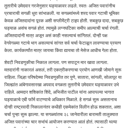
तुतारीचे उमेदवार गरजेनुसार घड्याळावर लढले. स्वतः अजित पवारांनीच
प्रचाराची सगळी धुरा सांभाळली. या सगळ्यांमध्ये शरद पवार गटाची भूमिका
केवळ अजितदादांना पूरक अशी सप्लीमेंट्री टाइप होती. सबकुछ दादा, सबकुछ
घड्याळ असंच सगळं होतं. त्यामुळे लग्नघटिका समीप आल्याची चर्चा रंगली.
अजितदादांनी मात्र अजून असं काही नसल्याचं सांगितलं. दोन्ही पक्ष
वेगवेगळ्या गटाचे भाग असल्याचं सांगत सर्व चर्चा फेटाळून लावण्याचा प्रयत्न
केला. कार्यकर्त्यांत मात्र जायचा किंवा द्यायचा तो मेसेज आधीच गेला होता.
शेवटी निवडणुकीचा निकाल लागला. पण सपाटून मार खावा लागला.
मतदारांनी नाकारलं असलं, तरी एकत्रीकरणाचा प्रयोग आणखी जोमाने सुरू
राहिला. जिल्हा परिषदेच्या निवडणुकीत तर पुणे, सातारा, सांगली, सोलापूर या
जिल्ह्यांत आंबेगावसारखा अपवाद वगळता तुतारीचे उमेदवार घड्याळावर उभे
राहिले. आमदार शशिकांत शिंदे, अभिजीत पाटील यांना आपापल्या भागात
घड्याळाचे एबी फॉर्म वाटण्याचे अधिकार मिळाले. हे सगळं सुरू असतानाच
दोन्ही राष्ट्रवादी निकालानंतर कधीही एकमेकांत विलीन होऊ शकतात, अशा
चर्चा पुन्हा सुरू झाल्या. या सगळ्यांतच २८ जानेवारीला बारामती तालुक्यात
अजित पवारांच्या चार सभांचं आयोजन करण्यात आलं होतं. त्यासाठी भल्या