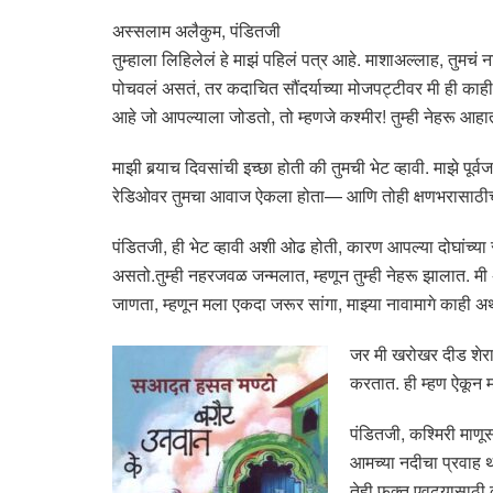
अस्सलाम अलैकुम, पंडितजी
तुम्हाला लिहिलेलं हे माझं पहिलं पत्र आहे. माशाअल्लाह, तुमचं
पोचवलं असतं, तर कदाचित सौंदर्याच्या मोजपट्टीवर मी ही काह
आहे जो आपल्याला जोडतो, तो म्हणजे कश्मीर! तुम्ही नेहरू आहात
माझी बर्‍याच दिवसांची इच्छा होती की तुमची भेट व्हावी. माझे पूर्
रेडिओवर तुमचा आवाज ऐकला होता— आणि तोही क्षणभरासाठी
पंडितजी, ही भेट व्हावी अशी ओढ होती, कारण आपल्या दोघांच्या
असतो.तुम्ही नहरजवळ जन्मलात, म्हणून तुम्ही नेहरू झालात. मी 
जाणता, म्हणून मला एकदा जरूर सांगा, माझ्या नावामागे काही अ
जर मी खरोखर दीड शेरा
करतात. ही म्हण ऐकून 
पंडितजी, कश्मिरी माणूस
आमच्या नदीचा प्रवाह 
तेही फक्त एवढ्यासाठी