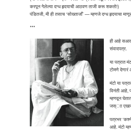
करपून गेलेल्या दग्ध हृदयाची आठवण ताजी करू शकतो!)
पंडितजी, मी ही तसाच ‘सोख्ताजाँ’ — म्हणजे दग्ध हृदयाचा माणू
***
ही आहे सआदत
संवादपत्र.
या पत्रात म
टोमणे देणारं
मंटो या पत्र
विनंती आहे, 
म्हणवून घेता
जस्ाा एखादा
पत्रभर ‘कश्म
आहे. मंटो म