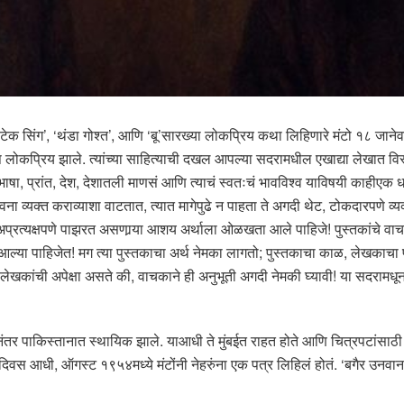
ेक सिंग’, ‘थंडा गोश्त’, आणि ‘बू’सारख्या लोकप्रिय कथा लिहिणारे मंटो १८ जानेवार
 खूप लोकप्रिय झाले. त्यांच्या साहित्याची दखल आपल्या सदरामधील एखाद्या लेखात व
भाषा, प्रांत, देश, देशातली माणसं आणि त्याचं स्वतःचं भावविश्व याविषयी काहीए
वना व्यक्त कराव्याशा वाटतात, त्यात मागेपुढे न पाहता ते अगदी थेट, टोकदारपणे व्
प्रत्यक्षपणे पाझरत असणार्‍या आशय अर्थाला ओळखता आले पाहिजे! पुस्तकांचे वाचन म्
आल्या पाहिजेत! मग त्या पुस्तकाचा अर्थ नेमका लागतो; पुस्तकाचा काळ, लेखकाचा
ेखकांची अपेक्षा असते की, वाचकाने ही अनुभूती अगदी नेमकी घ्यावी! या सदरामधून 
 पाकिस्तानात स्थायिक झाले. याआधी ते मुंबईत राहत होते आणि चित्रपटांसाठी ल
ीस दिवस आधी, ऑगस्ट १९५४मध्ये मंटोंनी नेहरुंना एक पत्र लिहिलं होतं. ‘बगैर उनवान