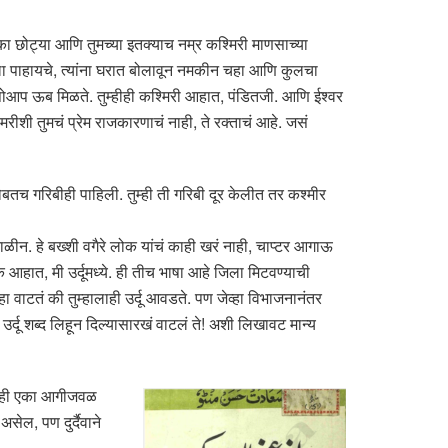
एका छोट्या आणि तुमच्या इतक्याच नम्र कश्मिरी माणसाच्या
ाला पाहायचे, त्यांना घरात बोलावून नमकीन चहा आणि कुलचा
आपोआप ऊब मिळते. तुम्हीही कश्मिरी आहात, पंडितजी. आणि ईश्वर
रीशी तुमचं प्रेम राजकारणाचं नाही, ते रक्ताचं आहे. जसं
बतच गरिबीही पाहिली. तुम्ही ती गरिबी दूर केलीत तर कश्मीर
ळीन. हे बख्शी वगैरे लोक यांचं काही खरं नाही, चाप्टर आगाऊ
क आहात, मी उर्दूमध्ये. ही तीच भाषा आहे जिला मिटवण्याची
्हा वाटतं की तुम्हालाही उर्दू आवडते. पण जेव्हा विभाजनानंतर
उर्दू शब्द लिहून दिल्यासारखं वाटलं ते! अशी लिखावट मान्य
तुम्ही एका आगीजवळ
सेल, पण दुर्दैवाने