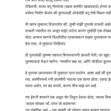
पंडितजी, सध्या बगू गोश्यांचा (खास कश्मीर खाद्यपदार्थ) हंगाम
वर्चस्व निर्माण केलंय की कुणालाही थोडेसेही बगू गोशे मिळत ना
मी खरंच तुम्हाला विचारतोय की, तुम्ही माझी पुस्तके वाचली
वाचली नसतील तर अजून वाईट वाटेल कारण तुम्हीही एक लेखक 
मोठा अन्याय म्हणजे दिल्लीतील प्रकाशकानं माझ्या पुस्तकाचं 
हेच पत्र, जे तुम्हाला लिहिलंय.
ही पुस्तकंही तुमच्या शहरात बिनपरवानगी छापली गेली, तर खु
तुमच्याकडे येऊन म्हणेन, ‘नमकीन चहा द्या, आणि जोडीला कुल
हे पुस्तक छापल्यावर मी तुम्हाला प्रत पाठवेन. आशा आहे की प
घ्या, कश्मीरमध्ये गनी काश्मीरी नावाचा एक शायर होता. एकदा ई
घरात असेन, तर बंद करतो, कारण मीच माझं धन आहे.
त्या ईरानी शायरने एक अधूरा शेर लिहून ठेवला होता, ज्याचा 
‘कदाम सोख्ता जाँ, दस्त जो बदामानत.’
(या पंक्तींचा अर्थ – एक व्यक्ती जो प्रेमात जळून बरबाद झालाय