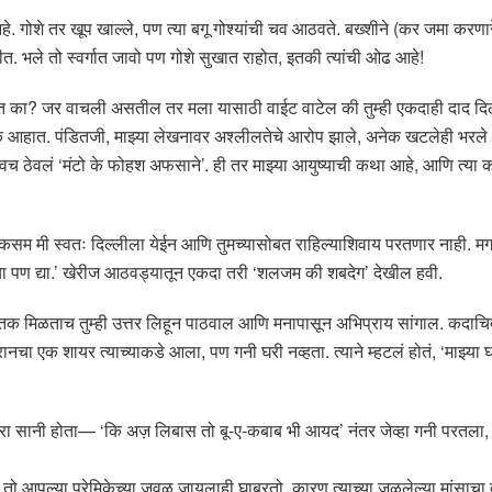
 आहे. गोशे तर खूप खाल्ले, पण त्या बगू गोश्यांची चव आठवते. बख्शीने (कर जमा करण
हीत. भले तो स्वर्गात जावो पण गोशे सुखात राहोत, इतकी त्यांची ओढ आहे!
 आहेत का? जर वाचली असतील तर मला यासाठी वाईट वाटेल की तुम्ही एकदाही दाद द
आहात. पंडितजी, माझ्या लेखनावर अश्लीलतेचे आरोप झाले, अनेक खटलेही भरले 
नावच ठेवलं ‘मंटो के फोहश अफसाने’. ही तर माझ्या आयुष्याची कथा आहे, आणि त्या क
दा कसम मी स्वतः दिल्लीला येईन आणि तुमच्यासोबत राहिल्याशिवाय परतणार नाही.
चा पण द्या.’ खेरीज आठवड्यातून एकदा तरी ‘शलजम की शबदेग’ देखील हवी.
ुस्तक मिळताच तुम्ही उत्तर लिहून पाठवाल आणि मनापासून अभिप्राय सांगाल. कदाचि
रानचा एक शायर त्याच्याकडे आला, पण गनी घरी नव्हता. त्याने म्हटलं होतं, ‘माझ्य
मिसरा सानी होता— ‘कि अज़ लिबास तो बू-ए-कबाब भी आयद’ नंतर जेव्हा गनी परतला,
, तो आपल्या प्रेमिकेच्या जवळ जायलाही घाबरतो, कारण त्याच्या जळलेल्या मांसाचा दर