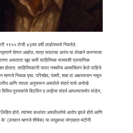
ी १९५५ रोजी ४३व्या वर्षी लाहोरमध्ये निवर्तले.
िस्तृतपणे घेणार आहोत, मात्र सदराचा आरंभ या लेखाने करण्याचा
क धारणा असतात! खूप कमी साहित्यिक याच्याशी प्रामाणिक
यक्त होतात. साहित्यिकांनी यावर नक्कीच आत्मचिंतन केले पाहिजे
हणजे निव्वळ पृष्ठ, परिच्छेद, पंक्ती, शब्द वा अक्षरवाचन नसून
 परीघ आणि त्याला अनुसरून असलेले संदर्भ याचे अनोखे
विविध पुस्तकांचे बिटविन द लाईन्स संदर्भ आपल्यासमोर मांडेन,
िहित होते. त्यांच्या कथांवर अश्लीलतेचे आरोप झाले होते आणि
 के’ (उनवान म्हणजे शीर्षक) या लघुकथा संग्रहात मंटोंनी