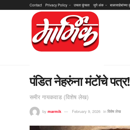
Contact
Privacy Policy
उचला कुंचला
जुने अंक
बाळासाहेबांच्या क
पंडित नेहरुंना मंटोंचे पत्र
समीर गायकवाड (विशेष लेख)
by
marmik
February 9, 2026
in
विशेष लेख