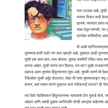
मला ठाऊक आहे, तुम्ही म
मनाचा विचार कधी केला 
द्यायचे. त्यानंतर हसत
साक्ष ठेवून सांगतो, जर
प्रत्येक कश्मिरीला अस
मी आधी सांगितल्याप्रम
तुमच्याच हाती राहो! पण मला खात्री आहे, तुम्हाला एवढी फुरस
तुम्ही एक काम करा, मला बोलवा, तुमचा कश्मीरी पंडित भाऊ म्ह
माणसं आहेत. तुम्ही त्यांना मान दिलात, पण का? तुम्ही राजकारण
धडपड आता तुमच्या हिंदुस्तानात सुरू आहे. तुमची भाषणे मी ऐकतो, 
रेडिओवर तुम्ही उर्दूत बोललात, तेव्हा ती भाषा तुमच्याकडून जण
करुन, असं भाषण करणं तुम्हाला कसं स्वीकारार्ह वाटलं? ही 
त्या वेळी रॅडक्लिफनं हिंदुस्थानच्या नकाशाचे दोन तुकडे केल
आहात आणि आम्ही दुसर्‍या आगीपाशी! दोन्ही आगठ्या बाहेरच्या आग
तसं फार काही बदलू शकलं नाही.