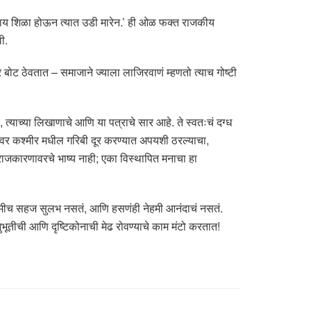
शालकाय शिळा होऊन त्यात उडी मारेन.’ ही ओळ फक्त राजकीय
ी.
र बोट ठेवतात – समाजाने ज्याला लाजिरवाणं म्हणतो त्याच गोष्टी
े, त्याच्या लिखाणाचे आणि या पत्राचे सार आहे. ते स्वतःचं दग्ध
हरूंवर कश्मीर मधील गरिबी दूर करण्यात अपयशी ठरल्याचा,
जे राजकारणावरचे भाष्य नाही; एका विस्थापित मनाचा हा
 नेहमीच सहज सुलभ नसतं, आणि हसणंही नेहमी आनंदाचं नसतं.
ूतीची आणि दृष्टिकोनाची मेढ रोवण्याचे काम मंटो करतात!