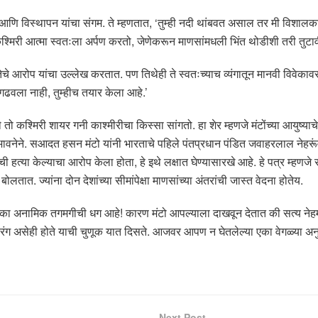
दना, आणि विस्थापन यांचा संगम. ते म्हणतात, ‘तुम्ही नदी थांबवत असाल तर मी वि
्मिरी आत्मा स्वतःला अर्पण करतो, जेणेकरून माणसांमधली भिंत थोडीशी तरी तुटाव
तेचे आरोप यांचा उल्लेख करतात. पण तिथेही ते स्वतःच्याच व्यंगातून मानवी विवेकाव
वला नाही, तुम्हीच तयार केला आहे.’
 तो कश्मिरी शायर गनी काश्मीरीचा किस्सा सांगतो. हा शेर म्हणजे मंटोंच्या आयुष्याच
ाच्या भावनेने. सआदत हसन मंटो यांनी भारताचे पहिले पंतप्रधान पंडित जवाहरलाल ने
ची हत्या केल्याचा आरोप केला होता, हे इथे लक्षात घेण्यासारखे आहे. हे पत्र म्हण
तात. ज्यांना दोन देशांच्या सीमांपेक्षा माणसांच्या अंतरांची जास्त वेदना होतेय.
स्यात एका अनामिक तगमगीची धग आहे! कारण मंटो आपल्याला दाखवून देतात की सत्य
रंग असेही होते याची चुणूक यात दिसते. आजवर आपण न घेतलेल्या एका वेगळ्या अनुभ
Next Post