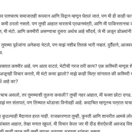
 नाव पाश्चात्य समाजातही रूपवान आणि विद्वान म्हणून घेतलं जातं. पण मी ही काही फा
ी कमी ठरलो नसतो. पण तुम्ही आहात भारताचे प्रधानमंत्री, आणि मी पाकिस्तानचा क
, मी मंटो. आणि कश्मीरी असण्याचा दुसरा अर्थच आहे सौंदर्य, जे मी अजून डोळ्यांन
वज तुमच्या पूर्वजांना अनेकदा भेटले, पण माझं नशीब तितकं भारी नव्हतं. दुर्दैवाने, आजव
च.
 रक्तात कश्मीर आहे. पण आता वाटतं, भेटीची गरज तरी काय? एक कश्मिरी माणूस शेवट
अजूनही विचार करतो, मी मंटो कसा झालो? माझे काही मित्र सांगतात की कश्मिरी भाषे
र्थ आहे का?
चाच असलो, तर तुमच्याशी तुलना कसली? तुम्ही नहर आहात, मी फक्त छोटा दगड. तरी
माझं मन संतापतं, पण तिच्यात थोडासा विनोदही आहे. कदाचित म्हणूनच पत्रात या
 कुठल्याही मैदानात हरत नाही. राजकारणात तुम्ही, कुस्ती आणि शायरीत आमचे लोक, स
थांबवत आहात, तेव्हा मनात खुपलं. मी विचार केला जर मी दीड शेराऐवजी अवजड वि
 की काही काळ तरी तुम्ही त्याला अडवता अडवता थांबला असता.