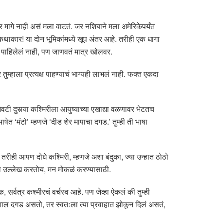
र मागे नाही असं मला वाटतं. जर नशिबाने मला अमेरिकेपर्यंत
थाकार! या दोन भूमिकांमध्ये खूप अंतर आहे. तरीही एक धागा
ी पाहिलेलं नाही, पण जाणवतं मात्र खोलवर.
र तुम्हाला प्रत्यक्ष पाहण्याचं भाग्यही लाभलं नाही. फक्त एकदा
ी दुसर्‍या कश्मिरीला आयुष्याच्या एखाद्या वळणावर भेटतच
त ‘मंटो’ म्हणजे ‘दीड शेर मापाचा दगड.’ तुम्ही ती भाषा
ही आपण दोघे कश्मिरी, म्हणजे अशा बंदुका, ज्या उन्हात ठोठो
चा उल्लेख करतोय, मन मोकळं करण्यासाठी.
र्वत्र कश्मीरचं वर्चस्व आहे. पण जेव्हा ऐकलं की तुम्ही
शाल दगड असतो, तर स्वतःला त्या प्रवाहात झोकून दिलं असतं,