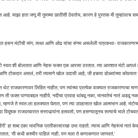
स आहे. माझा हात जणू मी तुमच्या छातीशी ठेवतोय, कारण हे पुस्तक मी तुम्हांलाच स
 हसन मंटोंची व्यंग, व्यथा आणि ओढ यांचा संगम असलेली पत्रकथा- राजकारणाच्या 
ंटो स्वतःशी बोलतात आणि नेहरू फक्त एक आरसा ठरतात. त्या आरशात मंटो आपलं हरवल
 आणि टोकदार असलं, तरी त्यामागे खोल उदासी आहे, जी हसर्‍या डोळ्यांच्या कोपर्‍
ात थेट राजकारणावर लिहित नाहीत; पण त्यांच्या प्रत्येक वाक्यात राजकारणाचा माण
पण ती फक्त पाण्याबद्दल नाहीये. नदीचा प्रवाह थांबवू नका, मानवतेचं नातं अडवू नक
त, म्हणजे ते स्वतःला हलक्यात घेतात, पण त्या उपहासात खोल आत्मभान आहे. मंटोचा
 विदूषक राजदरबारात सत्ताधार्‍यांना हसवतो, पण हसण्यातूनच सत्याचे भाले टोचवत
ीरी’ हा शब्द एका भावनिक प्रतीकासारखा उभा राहतो. त्याचं आणि नेहरूंचं नातं 
्हणतात, ‘मी कधी कश्मीर पाहिलं नाही, पण मला ते कणाकणात जाणवतं.’