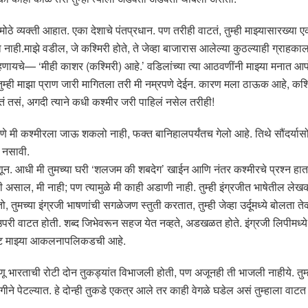
ोठे व्यक्ती आहात. एका देशाचे पंतप्रधान. पण तरीही वाटतं, तुम्ही माझ्यासारख्या 
नाही.माझे वडील, जे कश्मिरी होते, ते जेव्हा बाजारास आलेल्या कुठल्याही ग्राहक
 म्हणायचे— ‘मीही काशर (कश्मिरी) आहे.’ वडिलांच्या त्या आठवणींनी माझ्या मनात 
 तुम्ही माझा प्राण जारी मागितला तरी मी नम्रपणे देईन. कारण मला ठाऊक आहे, कश्मि
तं तसं, अगदी त्याने कधी कश्मीर जरी पाहिलं नसेल तरीही!
ाणे मी कश्मीरला जाऊ शकलो नाही, फक्त बानिहालपर्यंतच गेलो आहे. तिथे सौंदर्यासो
त नसावी.
णून. आधी मी तुमच्या घरी ‘शलजम की शबदेग’ खाईन आणि नंतर कश्मीरचे प्रश्न हाता
ी असाल, मी नाही; पण त्यामुळे मी काही अडाणी नाही. तुम्ही इंग्रजीत भाषेतील लेख
तुमच्या इंग्रजी भाषणांची सगळेजण स्तुती करतात, तुम्ही जेव्हा उर्दूमध्ये बोलता तेव
ू उपरी वाटत होती. शब्द जिभेवरून सहज येत नव्हते, अडखळत होते. इंग्रजी लिपीमध्ये 
गोष्ट माझ्या आकलनापलिकडची आहे.
े, जणू भारताची रोटी दोन तुकड्यांत विभाजली होती, पण अजूनही ती भाजली नाहीये. 
ीने पेटल्यात. हे दोन्ही तुकडे एकत्र आले तर काही वेगळे घडेल असं तुम्हाला वाटत अ