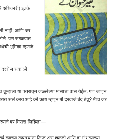
ारे अधिकारी) इतके
िली नाही; आणि जर
गेले. पण सगळ्यात
थेची भूमिका म्हणजे
 मग दररोज सकाळी
त तुम्हाला या पत्रातून जळलेल्या मांसाचा वास येईल. पण जाणून
ा घरात असं काय आहे की काय म्हणून मी दरवाजे बंद ठेवू? मीच जर
 त्याने वर मिसरा लिहिला—
्प त्याच्या कपड्यांना लिप्त असू शकतो आणि हा गंध त्याच्या