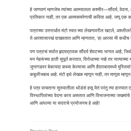
हे जाणवणं म्हणजेच त्यांच्या आत्म्यातला कश्मीर—सौंदर्य, वे
प्रतिकार नाही, तर एक आत्मसमर्पणाची कविता आहे. जणू एक कश
पत्राच्या उत्तरार्धात मंटो स्वतःच्या लेखनावरील खटले, अश्लील
ते आरशासारखं दाखवतात आणि म्हणतात, ‘हा आरसा मी कधीच गढ
पण पत्राचं सर्वात हृदयद्रावक सौंदर्य शेवटच्या भागात आहे, जिथे
मन नेहरूंच्या हाती सुपूर्त करतात, विरोधाच्या नव्हे तर नात्य
जुनागडवर बेकायदा कब्जा केल्याचा आणि हैदराबादमध्ये मुस्लिमां
कबुलीजबाब आहे. मंटो इथे लेखक म्हणून नाही, तर माणूस म्हणून बोल
हे पत्र वाचताना सुरुवातीला थोडंसं हसू येतं परंतु त्या हा
विस्थापितांच्या वेदना काय असतात आणि विभाजनाच्या जखमांचे 
आणि आपल्या या सदराचे प्रयोजनच हे आहे!
Previous Post