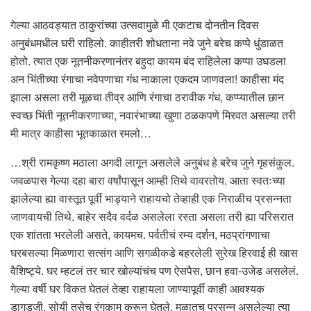
गेल्या आठवड्यात ठाकुरांच्या उत्सवामुळे मी एकटाच दोनतीन दिवस
अनुबंधमधील घरी राहिलो. काहीतरी शोधताना नवे जुने बरेच कप्पे धुंडाळत
होतो. त्यात एक नूतनीकरणानंतर बहुदा कायम बंद राहिलेला कप्पा उघडला
अन भिंतीच्या रंगाचा नवेपणाचा गंध नाकाला एकदम जाणवला! काहीसा मंद
झाला असला तरी मूळचा तीव्र आणि रंगाचा ठरावीक गंध, कप्प्यातील छान
स्वच्छ भिंती नूतनीकरणाच्या, नवारंभाच्या खुणा ठळकपणे मिरवत असल्या तरी
मी मात्र काहीसा भूतकाळात रमलो…
…श्री रामकृष्ण मठाला अगदी लागून असलेले अनुबंध हे बरेच जुने गृहसंकुल.
जवळपास गेल्या दहा बारा वर्षांपासून आम्ही तिथे वावरतोय. आता स्वतःच्या
झालेल्या ह्या वास्तूत पूर्वी भाड्याने राहायचो तेव्हाही एक निराळीच प्रसन्नता
जाणवायची तिथे. बाहेर सदैव वर्दळ असलेला रस्ता असला तरी ह्या परिसरात
एक शांतता भरलेली असते, कायमच. पर्वतीचं रम्य दर्शन, मठप्रांगणाचा
घरबसल्या मिळणारा सत्संग आणि सगळीकडे बहरलेली सुरेख हिरवाई ही खास
वैशिष्ट्ये. घर म्हटलं तर चार खोल्यांचंच पण ऐसपैस, छान हवा-उजेड असलेलं.
गेल्या वर्षी घर विकत घेतलं तेव्हा राहायला जाण्यापूर्वी काही आवश्यक
डागडुजी, सोयी तसेच रंगकाम करून घेतले. मुळातच प्रसन्न असलेल्या त्या