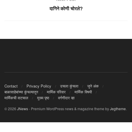
दागिने कोणी चोरले?
Contact
Privacy Policy
उचला कुंचला
जुने अंक
बाळासाहेबांच्या कुंचल्यातून
मार्मिक परिवार
मार्मिक विषयी
मार्मिकची वाटचाल
मुख्य पृष्ठ
वर्गणीदार व्हा
© 2026
JNews
- Premium WordPress news & magazine theme by
Jegtheme
.