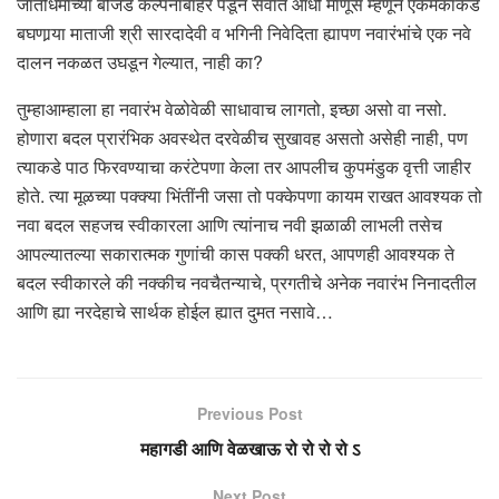
जातीधर्माच्या बोजड कल्पनांबाहेर पडून सर्वात आधी माणूस म्हणून एकमेकांकडे
बघणार्‍या माताजी श्री सारदादेवी व भगिनी निवेदिता ह्यापण नवारंभांचे एक नवे
दालन नकळत उघडून गेल्यात, नाही का?
तुम्हाआम्हाला हा नवारंभ वेळोवेळी साधावाच लागतो, इच्छा असो वा नसो.
होणारा बदल प्रारंभिक अवस्थेत दरवेळीच सुखावह असतो असेही नाही, पण
त्याकडे पाठ फिरवण्याचा करंटेपणा केला तर आपलीच कुपमंडुक वृत्ती जाहीर
होते. त्या मूळच्या पक्क्या भिंतींनी जसा तो पक्केपणा कायम राखत आवश्यक तो
नवा बदल सहजच स्वीकारला आणि त्यांनाच नवी झळाळी लाभली तसेच
आपल्यातल्या सकारात्मक गुणांची कास पक्की धरत, आपणही आवश्यक ते
बदल स्वीकारले की नक्कीच नवचैतन्याचे, प्रगतीचे अनेक नवारंभ निनादतील
आणि ह्या नरदेहाचे सार्थक होईल ह्यात दुमत नसावे…
Previous Post
महागडी आणि वेळखाऊ रो रो रो रो ऽ
Next Post