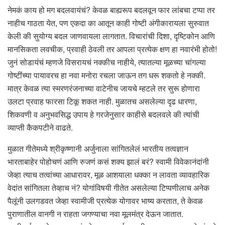
नेमकं काय हो मग बदलवायंचं? केवळ बाह्यरूप बदलवून फार लांबचा टप्पा तर
नाहीच गाठता येत, पण एकदा का आतून काही गोष्टी अंगीकारायला सुरुवात
केली की सुयोग्य बदल जाणवायला लागतात. विचारांची दिशा, दृष्टिकोन आणि
मानसिकता लवचीक, प्रवाही ठेवली तर आपला प्रत्येक क्षण हा नवारंभी होतो!
जुनं सोडायंचं म्हणजे विसरायचं नक्कीच नाहीये, त्यातल्या मूळच्या चांगल्या
गोष्टींच्या पायावरच हा नवा मनोरा रचला जाऊन तग धरू शकतो हे नक्की.
मात्र केवळ त्या स्मरणरंजनाच्या वाटेनीच जायचे म्हटले तर सुरू होणारा
उलटा प्रवाह फारसा टिकू शकत नाही. मुळातच असलेल्या दृढ धारणा,
शिकवणी व अनुभवसिद्ध उपाय हे गरजेनुसार काहीसे बदलवले की त्यांची
व्याप्ती कैकपटीने वाढते.
मुळात गीतेमध्ये श्रीकृष्णानी अर्जुनाला सांगितलेलं भारतीय तत्वज्ञान
भारताबाहेर पोहोचणं आणि रुजणं कसं शक्य झालं बरं? स्वामी विवेकानंदांनी
जेव्हा त्याच तत्वांच्या आधारावर, मूळ आशयाला धक्का न लावता व्यावहारिक
वेदांत सांगितला तेव्हाच नं? योगांविषयी गीतेत असलेल्या टिप्पणीलाच अनेक
पैलूंनी उलगडवत जेव्हा स्वामीजी प्रत्येक योगावर भाष्य करतात, ते केवळ
पुराणातील वानगी न राहता जगण्याचा नवा मूलमंत्र देऊन जातात.