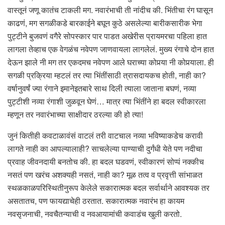
वास्तूनं जणू कातंच टाकली मग. नवारंभाची ती नांदीच की. भिंतीचा रंग घासून
काढणं, मग सगळीकडे बारकाईने बघून कुठे असलेल्या बारीकसारीक भेगा
पुट्टीने बुजवणं वगैरे सोपस्कार पार पाडत अखेरीस प्रायमरचा पहिला हात
लागला तेव्हाच एक वेगळंच नवेपण जाणवायला लागलेलं. मुख्य रंगाचे दोन हात
देऊन झाले नी मग तर एकदमच नवेपण आले घराच्या कोपर्‍या नी कोपर्‍याला. ही
सगळी प्रक्रिया म्हटलं तर त्या भिंतींसाठी त्रासदायकच होती, नाही का?
वर्षानुवर्षं ज्या रंगाने इमानेइतबारे साथ दिली त्याला जाताना बघणं, नव्या
पुट्टीशी नव्या रंगाशी जुळवून घेणं… मात्र त्या भिंतींने हा बदल स्वीकारला
म्हणून तर नवारंभाच्या साक्षीदार ठरल्या की हो त्या!
जुनं कितीही कवटाळावंसं वाटलं तरी वाटचाल नव्या भविष्याकडेच करावी
लागते नाही का आपल्यालाही? साचलेल्या पाण्याची दुर्गंधी येते पण नदीचा
प्रवाह जीवनदायी बनतोच की. हा बदल घडवणं, स्वीकारणं सोप्पं नक्कीच
नसतं पण खरंच अशक्यही नसतं, नाही का? मूळ तत्व व प्रवृत्ती सांभाळत
स्थळकाळपरिस्थितीनुरूप केलेले सकारात्मक बदल सर्वार्थाने आवश्यक तर
असतातच, पण फायद्याचेही ठरतात. सकारात्मक नवारंभ हा कायम
नवसृजनाची, नवचैतन्याची व नवआयामांची कवाडंच खुली करतो.