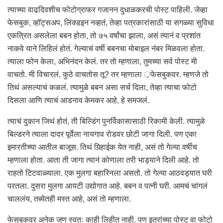
त्याच्या वाढदिवशीच फोटोग्राफर गजानन दुधाळकरची पोस्ट पाहिली. जेव्हा
फेसबुक, व्हॉट्सअप, लिंक्डइन नव्हतं, तेव्हा पत्रकारांसाठी या सगळ्या सुविधा
एकत्रित असलेला बबन होता, तो ७५ वर्षांचा झाला, असं त्यानं व प्रशांत
नाकवे याने लिहिलं होतं. गेल्याचं वर्षी बबनचा मोबाइल नंबर मिळवला होता.
त्याला फोन केला, अभिनंदन केलं. तर तो म्हणाला, तुमच्या सर्व पोस्ट मी
वाचतो. मी विचारलं, कुठे वाचतोस तू? तर म्हणाला ़फेसबुकवर. म्हणजे तो
तिथं असल्याचं कळलं. त्यामुळे बबन असा सर्च दिला, तेव्हा त्याचा फोटो
दिसला आणि त्याचं आडनाव केमकर आहे, हे समजलं.
त्याचं दुकान जिथं होतं, ती बिल्डिंग पुनर्विकासासाठी रिकामी केली. त्यामुळे
बिल्डरने त्याला दादर पूर्वेला नायगाव रोडवर छोटी जागा दिली. पण एका
इमारतीच्या आतील बाजूस. तिथं गिर्‍हाईक येत नाही, असं तो गेल्या वर्षीच
म्हणाला होता. आता ती जागा त्यानं कोणाला तरी भाड्याने दिली आहे. तो
राहतो टिटवाळ्याला. एक मुलगा बहारिनला असतो. तो गेल्या आठवड्यात घरी
परतला. दुसरा मुलगा आयटी उद्योगात आहे. बबन व पत्नी घरी. आमचं चांगलं
चाललंय, तब्येतही मस्त आहे, असं तो म्हणाला.
फेसबुकवर अनेक जण स्वतः काही लिहीत नाही. पण इतरांच्या पोस्ट वा फोटो