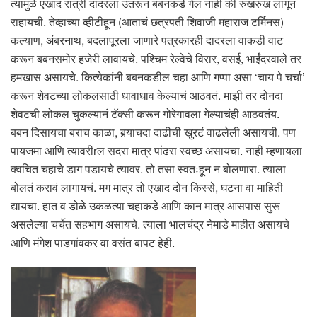
त्यामुळे एखादं रात्री दादरला उतरून बबनकडे गेलं नाही की रुखरुख लागून
राहायची. तेव्हाच्या व्हीटीहून (आताचं छत्रपती शिवाजी महाराज टर्मिनस)
कल्याण, अंबरनाथ, बदलापूरला जाणारे पत्रकारही दादरला वाकडी वाट
करून बबनसमोर हजेरी लावायचे. पश्चिम रेल्वेचे विरार, वसई, भाईंदरवाले तर
हमखास असायचे. कित्येकांनी बबनकडील चहा आणि गप्पा असा ‘चाय पे चर्चा’
करून शेवटच्या लोकलसाठी धावाधाव केल्याचं आठवतं. माझी तर दोनदा
शेवटची लोकल चुकल्यानं टॅक्सी करून गोरेगावला गेल्याचंही आठवतंय.
बबन दिसायचा बराच काळा, बर्‍याचदा दाढीची खुरटं वाढलेली असायची. पण
पायजमा आणि त्यावरीrल सदरा मात्र पांढरा स्वच्छ असायचा. नाही म्हणायला
क्वचित चहाचे डाग पडायचे त्यावर. तो तसा स्वतःहून न बोलणारा. त्याला
बोलतं करावं लागायचं. मग मात्र तो एखाद दोन किस्से, घटना वा माहिती
द्यायचा. हात व डोळे उकळत्या चहाकडे आणि कान मात्र आसपास सुरू
असलेल्या चर्चेत सहभाग असायचे. त्याला भालचंद्र नेमाडे माहीत असायचे
आणि मंगेश पाडगांवकर वा वसंत बापट हेही.