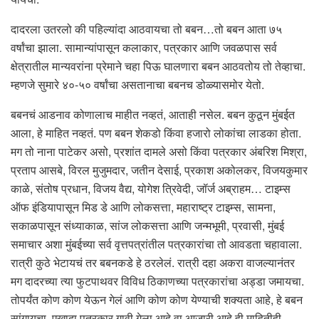
दादरला उतरलो की पहिल्यांदा आठवायचा तो बबन…तो बबन आता ७५
वर्षांचा झाला. सामान्यांपासून कलाकार, पत्रकार आणि जवळपास सर्व
क्षेत्रातील मान्यवरांना प्रेमाने चहा पिऊ घालणारा बबन आठवतोय तो तेव्हाचा.
म्हणजे सुमारे ४०-५० वर्षांचा असतानाचा बबनच डोळ्यासमोर येतो.
बबनचं आडनाव कोणालाच माहीत नव्हतं, आताही नसेल. बबन कुठून मुंबईत
आला, हे माहित नव्हतं. पण बबन शेकडो किंवा हजारो लोकांचा लाडका होता.
मग तो नाना पाटेकर असो, प्रशांत दामले असो किंवा पत्रकार अंबरिश मिश्रा,
प्रताप आसबे, विरल मुजुमदार, जतीन देसाई, प्रकाश अकोलकर, विजयकुमार
काळे, संतोष प्रधान, विजय वैद्य, योगेश त्रिवेदी, जॉर्ज अब्राहम… टाइम्स
ऑफ इंडियापासून मिड डे आणि लोकसत्ता, महाराष्ट्र टाइम्स, सामना,
सकाळपासून संध्याकाळ, सांज लोकसत्ता आणि जन्मभूमी, प्रवासी, मुंबई
समाचार अशा मुंबईच्या सर्व वृत्तपत्रांतील पत्रकारांचा तो आवडता चहावाला.
रात्री कुठे भेटायचं तर बबनकडे हे ठरलेलं. रात्री दहा अकरा वाजल्यानंतर
मग दादरच्या त्या फुटपाथवर विविध ठिकाणच्या पत्रकारांचा अड्डा जमायचा.
तोपर्यंत कोण कोण येऊन गेलं आणि कोण कोण येण्याची शक्यता आहे, हे बबन
सांगायचा. एखादा पत्रकार गावी गेला आहे वा आजारी आहे ही माहितीही