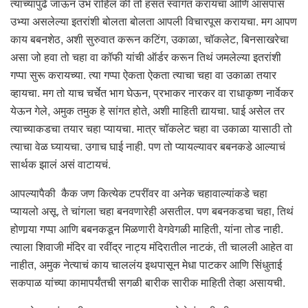
त्याच्यापुढे जाऊन उभं राहिलं की तो हसत स्वागत करायचा आणि आसपास
उभ्या असलेल्या इतरांशी बोलता बोलता आपली विचारपूस करायचा. मग आपण
काय बबनशेठ, अशी सुरुवात करून कटिंग, उकाळा, चॉकलेट, बिनसाखरेचा
असा जो हवा तो चहा वा कॉफी यांची ऑर्डर करून तिथं जमलेल्या इतरांशी
गप्पा सुरू करायच्या. त्या गप्पा ऐकता ऐकता त्याचा चहा वा उकाळा तयार
व्हायचा. मग तो याच चर्चेत भाग घेऊन, प्रभाकर नारकर वा राधाकृष्ण नार्वेकर
येऊन गेले, अमुक तमुक हे सांगत होते, अशी माहिती द्यायचा. घाई असेल तर
त्याच्याकडचा तयार चहा प्यायचा. मात्र चॉकलेट चहा वा उकाळा यासाठी तो
त्याचा वेळ घ्यायचा. उगाच घाई नाही. पण तो प्यायल्यावर बबनकडे आल्याचं
सार्थक झालं असं वाटायचं.
आपल्यापैकी कैक जण कित्येक टपरींवर वा अनेक चहावाल्यांकडे चहा
प्यायलो असू. ते चांगला चहा बनवणारेही असतील. पण बबनकडचा चहा, तिथं
होणार्‍या गप्पा आणि बबनकडून मिळणारी वेगवेगळी माहिती, यांना तोड नाही.
त्याला शिवाजी मंदिर वा रवींद्र नाट्य मंदिरातील नाटकं, ती चालली आहेत वा
नाहीत, अमुक नेत्याचं काय चाललंय इथपासून मेधा पाटकर आणि सिंधुताई
सकपाळ यांच्या कामापर्यंतची सगळी बारीक सारीक माहिती तेव्हा असायची.