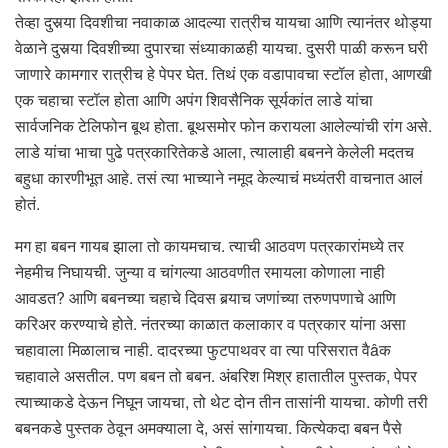
तेव्हा दुसर्‍या दिवशीचा नवाकाळ आदल्या रात्रीच यायचा आणि त्यानंतर थोड्या
वेळाने दुसर्‍या दिवशीच्या दुपारचा संध्याकाळही यायचा. दुसरी पाळी करून घरी
जाणारे कामगार रात्रीच हे पेपर घेत. तिथं एक वडापावचा स्टॉल होता, आणखी
एक चहाचा स्टॉल होता आणि अपंग शिवसैनिक सूर्यकांत लाडे यांचा
सार्वजनिक टेलिफोन बूथ होता. बूथसमोर फोन करायला आलेल्यांची रांग असे.
लाडे यांचा भाचा पुढे पत्रकारितेकडे आला, त्यालाही बबनने केलेली मदतच
बहुधा कारणीभूत आहे. तसं त्या भाच्याने नमूद केल्याचं मध्यंतरी वाचनात आलं
होतं.
मग हा बबन गायब झाला तो कायमचाच. त्याची आठवण पत्रकारांमध्ये तर
नेहमीच निघायची. जुन्या व चांगल्या आठवणीत रमायला कोणाला नाही
आवडत? आणि बबनच्या चहाचे दिवस बर्‍याच जणांच्या तरुणपणाचे आणि
करिअर करण्याचे होते. नंतरच्या काळात कलाकार व पत्रकार यांना असा
चहावाला मिळालाच नाही. दादरच्या फुटपाथवर वा त्या परिसरात वैâक
चहावाले असतील. पण बबन तो बबन. अंबरिश मिश्र हातातील पुस्तक, पेपर
त्याच्याकडे देऊन निघून जायचा, तो थेट दोन तीन तासांनी यायचा. कोणी तरी
बबनकडे पुस्तक ठेवून अमक्याला दे, असं सांगायचा. कित्येकदा बबन पैसे