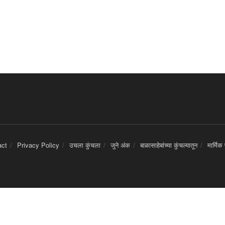
act
Privacy Policy
उचला कुंचला
जुने अंक
बाळासाहेबांच्या कुंचल्यातून
मार्मिक