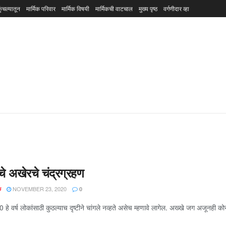
ुंचल्यातून
मार्मिक परिवार
मार्मिक विषयी
मार्मिकची वाटचाल
मुख्य पृष्ठ
वर्गणीदार व्हा
ाचे अखेरचे चंद्रग्रहण
NOVEMBER 23, 2020
क
0
 हे वर्ष लोकांसाठी कुठल्याच दृष्टीने चांगले नव्हते असेच म्हणावे लागेल. अख्खे जग अजूनही को