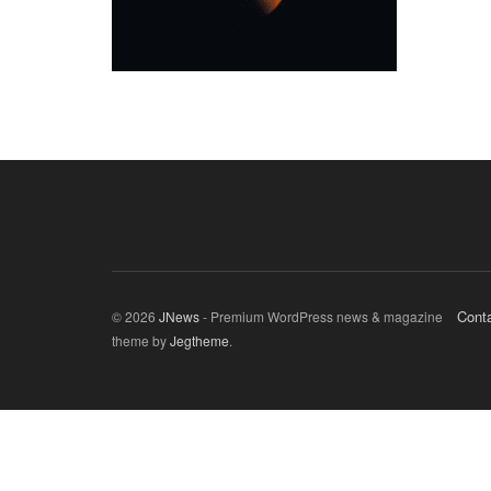
Cont
© 2026
JNews
- Premium WordPress news & magazine
theme by
Jegtheme
.