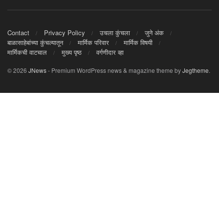
Contact
Privacy Policy
उचला कुंचला
जुने अंक
बाळासाहेबांच्या कुंचल्यातून
मार्मिक परिवार
मार्मिक विषयी
मार्मिकची वाटचाल
मुख्य पृष्ठ
वर्गणीदार व्हा
© 2026
JNews
- Premium WordPress news & magazine theme by
Jegtheme
.