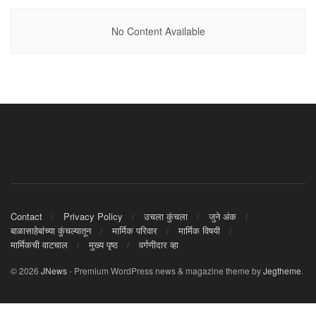
No Content Available
Contact
Privacy Policy
उचला कुंचला
जुने अंक
बाळासाहेबांच्या कुंचल्यातून
मार्मिक परिवार
मार्मिक विषयी
मार्मिकची वाटचाल
मुख्य पृष्ठ
वर्गणीदार व्हा
© 2026
JNews
- Premium WordPress news & magazine theme by
Jegtheme
.