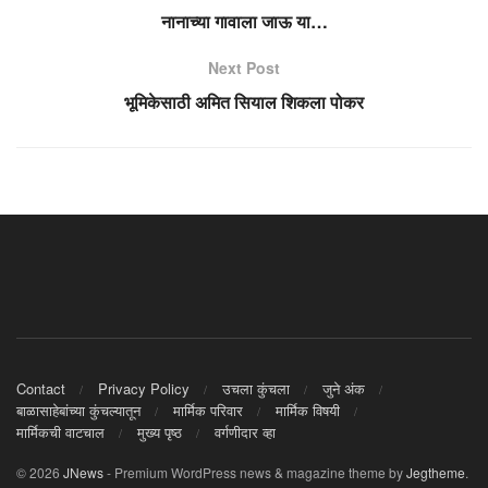
नानाच्या गावाला जाऊ या…
Next Post
भूमिकेसाठी अमित सियाल शिकला पोकर
Contact
Privacy Policy
उचला कुंचला
जुने अंक
बाळासाहेबांच्या कुंचल्यातून
मार्मिक परिवार
मार्मिक विषयी
मार्मिकची वाटचाल
मुख्य पृष्ठ
वर्गणीदार व्हा
© 2026
JNews
- Premium WordPress news & magazine theme by
Jegtheme
.