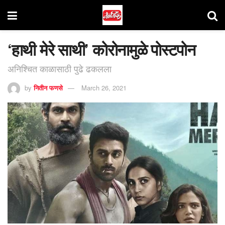
‘हाथी मेरे साथी’ कोरोनामुळे पोस्टपोन
अनिश्चित काळासाठी पुढे ढकलला
by
नितीन फणसे
March 26, 2021