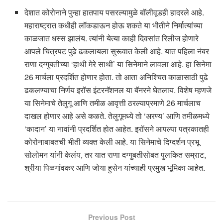
देशात कोरोनाने पुन्हा हातपाय पसरल्यामुळे बॉलीवूडही हादरले आहे.
महाराष्ट्रात कधीही लॉकडाऊन होऊ शकते या भीतीने निर्मात्यांच्या
काळजात धस्स झालंय. त्यांनी येत्या काही दिवसांत रिलीज होणारे
आपले चित्रपट पुढे ढकलायला सुरूवात केली आहे. यात पहिला नंबर
राणा दग्गुबतीच्या ‘हाथी मेरे साथी’ या सिनेमाने लावला आहे. हा सिनेमा
26 मार्चला प्रदर्शित होणार होता. तो आता अनिश्चित काळासाठी पुढे
ढकलण्याचा निर्णय इरॉस इंटरनॅशनल या बॅनरने घेतलाय. विशेष म्हणजे
या सिनेमाचे तेलुगू आणि तमीळ आवृत्ती ठरल्याप्रमाणे 26 मार्चलाच
दाखल होणार आहे असे कळते. तेलुगूमध्ये तो ‘अरण्य’ आणि तमीळमध्ये
‘कादान’ या नावांनी प्रदर्शित होत आहेत. इरॉसने आपल्या पत्रकातही
कोरोनाबाबतची भीती व्यक्त केली आहे. या सिनेमाचे दिग्दर्शन प्रभू
सोलोमन यांनी केलंय, तर यात राणा दग्गुबतीसोबत पुलकित सम्राट,
श्रीया पिळगांवकर आणि जोया हुसेन यांच्याही प्रमुख भूमिका आहेत.
Previous Post