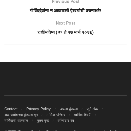
Previous Post
गोविंददेवांना न आकळली ऐश्वर्याची वचनाक्षरे!
Next Post
राशीभविष्य (२१ ते २७ मार्च २०२६)
Contact
Privacy Policy
उचला कुंचला
जुने अंक
बाळासाहेबांच्या कुंचल्यातून
मार्मिक परिवार
मार्मिक विषयी
मार्मिकची वाटचाल
मुख्य पृष्ठ
वर्गणीदार व्हा