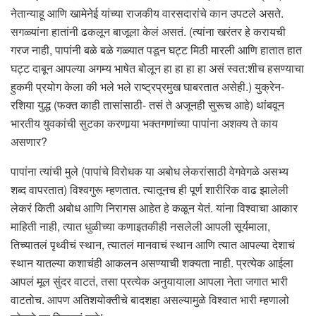
नेतान्याहू आणि खामेनेई यांच्या राजकीय वारसदारांचे कान उपटले असते.
सगळ्यांना हातांनी ढकलून बाजूला केलं असतं. (त्यांना खरंतर हे करायची
गरज नाही, पापांनी बळे बळे गळ्यात पडून घट्ट मिठी मारली आणि हातात हात
घट्ट दाबून आपल्या अगम्य भाषेत बोलून हा हा हा हा असं स्वत:शीच हसण्याचा
हुकमी प्रयोग केला की भले भले राष्ट्रप्रमुख घाबरतात असेही.) युक्रेन-
रशिया युद्ध (फक्त काही तासांसाठी- तसं ते अजूनही सुरूच आहे) थांबवून
भारतीय युवकांची सुटका करणार्‍या भक्तगणांच्या पापांना अशक्य ते काय
असणार?
पापांना त्यांची मुले (पापांचे विरोधक या अबोध लेकरांसाठी वेगवेगळे असभ्य
शब्द वापरतात) विश्वगुरू म्हणतात. त्यातूनच ही पूर्ण शारीरिक वाढ झालेली
लेकरं किती अबोध आणि निरागस आहेत हे कळून येतं. यांना विश्वाचा आकार
माहिती नाही, त्यात धुळीच्या कणाइतकीही नसलेली आपली सूर्यमाला,
तिच्यातलं पृथ्वीचं स्थान, त्यातलं मानवाचं स्थान आणि त्यात आपल्या देशाचं
स्थान यातल्या कशाचंही आकलन असण्याची शक्यता नाही. प्रत्येक आईला
आपलं मूल सुंदर वाटतं, तसा प्रत्येक अनुयायाला आपला नेता जगात भारी
वाटतोच. आपण अतिशयोक्तीचे बादशहा असल्यामुळे विश्वात भारी म्हणालो