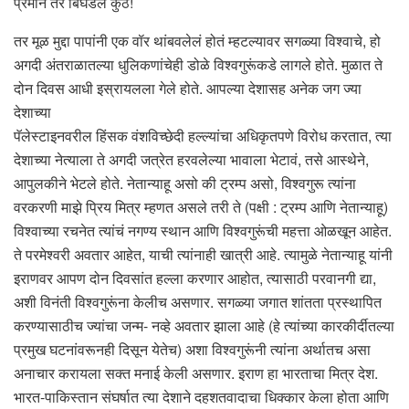
प्रेमाने तर बिघडलं कुठे!
तर मूळ मुद्दा पापांनी एक वॉर थांबवलेलं होतं म्हटल्यावर सगळ्या विश्वाचे, हो
अगदी अंतराळातल्या धुलिकणांचेही डोळे विश्वगुरूंकडे लागले होते. मुळात ते
दोन दिवस आधी इस्रायलला गेले होते. आपल्या देशासह अनेक जग ज्या
देशाच्या
पॅलेस्टाइनवरील हिंसक वंशविच्छेदी हल्ल्यांचा अधिकृतपणे विरोध करतात, त्या
देशाच्या नेत्याला ते अगदी जत्रेत हरवलेल्या भावाला भेटावं, तसे आस्थेने,
आपुलकीने भेटले होते. नेतान्याहू असो की ट्रम्प असो, विश्वगुरू त्यांना
वरकरणी माझे प्रिय मित्र म्हणत असले तरी ते (पक्षी : ट्रम्प आणि नेतान्याहू)
विश्वाच्या रचनेत त्यांचं नगण्य स्थान आणि विश्वगुरूंची महत्ता ओळखून आहेत.
ते परमेश्वरी अवतार आहेत, याची त्यांनाही खात्री आहे. त्यामुळे नेतान्याहू यांनी
इराणवर आपण दोन दिवसांत हल्ला करणार आहोत, त्यासाठी परवानगी द्या,
अशी विनंती विश्वगुरूंना केलीच असणार. सगळ्या जगात शांतता प्रस्थापित
करण्यासाठीच ज्यांचा जन्म- नव्हे अवतार झाला आहे (हे त्यांच्या कारकीर्दीतल्या
प्रमुख घटनांवरूनही दिसून येतेच) अशा विश्वगुरूंनी त्यांना अर्थातच असा
अनाचार करायला सक्त मनाई केली असणार. इराण हा भारताचा मित्र देश.
भारत-पाकिस्तान संघर्षात त्या देशाने दहशतवादाचा धिक्कार केला होता आणि