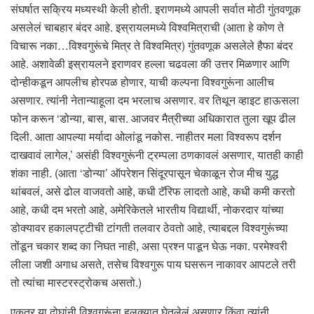
संघर्षात सक्रिय मध्यस्थी केली होती. इराणमध्ये आपली सर्वात मोठी गुंतवणूक
असलेलं चाबहार बंदर आहे. इस्रायलमध्ये विश्वमित्राची (आता हे कोण ते
विचारू नका…विश्वगुरूंचे मित्र ते विश्वमित्र) गुंतवणूक असलेले हैफा बंदर
आहे. अशावेळी इस्रायलने इराणवर हल्ला चढवला की उत्तर मिळणार आणि
दोन्हीकडून आपलीच होरपळ होणार, याची कल्पना विश्वगुरूंना आलीच
असणार. त्यांनी नेतान्याहूला दम भरलाच असणार. वर तिथून व्हाइट हाऊसला
फोन करून ‘डोन्या, बास, बास. आजवर मैत्रीच्या अधिकारात तुला खूप ढील
दिली. आता आपल्या मर्यादा ओलांडू नकोस. नाहीतर मला विश्वरूप दर्शन
दाखवावं लागेल,’ असंही विश्वगुरूंनी ट्रम्पला ठणकावलं असणार, यातही काही
शंका नाही. (आता ‘डोन्या’ ऑपरेशन सिंदूरपासून चेकाळून रोज मीच युद्ध
थांबवलं, असे ढोल वाजवतो आहे, कधी टॅरिफ लादतो आहे, कधी कमी करतो
आहे, कधी दम भरतो आहे, अमेरिकेतले भारतीय विद्यार्थी, नोकरदार यांच्या
डोक्यावर हकालपट्टीची टांगती तलवार ठेवतो आहे, त्याबद्दल विश्वगुरूंच्या
तोंडून चकार शब्द का निघत नाही, असा प्रश्न पाडून घेऊ नका. परमेश्वरी
लीला जशी अगाध असते, तसेच विश्वगुरू पाय घसरून नाकावर आपटले तरी
तो त्यांचा मास्टरस्ट्रोकच असतो.)
एकतर या दोघांनी विश्वगुरूंना हलक्यात घेतलेलं असणार किंवा त्यांनी