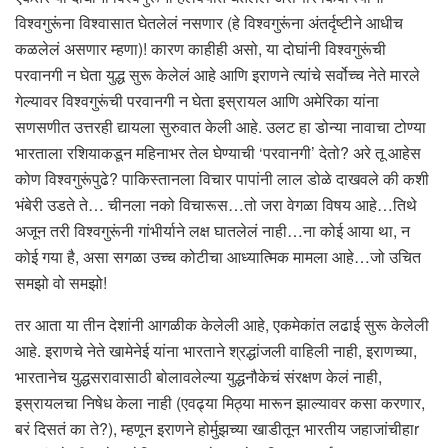
विश्वगुरूंना विश्वासात घेतलेलं नसणार (हे विश्वगुरूंना अंतर्दृष्टीने आधीच
कळलेलं असणार म्हणा)! कारण काहीही असो, या दोघांनी विश्वगुरूंची
परवानगी न घेता युद्ध सुरू केलेलं आहे आणि इराणने त्यांचे सर्वोच्च नेते मारले
गेल्यावर विश्वगुरूंची परवानगी न घेता इस्रायल आणि अमेरिका यांना
सणसणीत उत्तरही द्यायला सुरुवात केली आहे. उलट हा डोन्या नावाचा टोण्या
भारताला रशियाकडून महिनाभर तेल घेण्याची ‘परवानगी’ देतो? अरे तू आहेस
कोण विश्वगुरूंपुढे? पाकिस्तानला विचार पापांनी लाल डोळे दाखवले की कशी
भंबेरी उडते ते… चीनला नको विचारूस…तो जरा वेगळा विषय आहे…तिथे
अजून तरी विश्वगुरूंनी गांभीर्याने लक्ष घातलेलं नाही…ना कोई आया था, न
कोई गया है, असा सगळा उच्च कोटीचा आध्यात्मिक मामला आहे…जो उचित
समझो वो समझो!
तर आता या तीन देशांनी आगळीक केलेली आहे, एकमेकांत लढाई सुरू केलेली
आहे. इराणचे नेते खामेनेई यांना भारताने श्रद्धांजली वाहिली नाही, इराणच्या,
भारतानेच युद्धसरावासाठी बोलावलेल्या युद्धनौकेचं संरक्षण केलं नाही,
इस्रायलचा निषेध केला नाही (एवढ्या मिठ्या मारून झाल्यावर कसा करणार,
बरं दिसतं का ते?), म्हणून इराणने होर्मुझच्या खाडीतून भारतीय जहाजांचीहाr