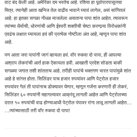
वाट बंद केली आहे. अमेरिका दम भरतेच आहे. रशिया हा पूर्वापारपासूनचा
मित्र. त्यानेही आता खनिज तेल वाढीव भावाने घ्यावं लागेल, असं सांगितलं
आहे. हा इतका सगळा गोंधळ माजलेला असताना पापा शांत आहेत. त्यावरून
त्यांच्या धैर्याची, धोरणांची आणि ईश्वरी शक्तीची चेष्टा करणार्‍या विरोधकांनी
एवढंच लक्षात घ्यायला हवं की प्रत्येक गोष्टीला अंत आहे, म्हणून पापा शांत
आहे.
पण आता जरा पापांनी जागं व्हायला हवं. वॉर रुकवा दो पापा, ही आपल्या
अश्राप लेकरांची आर्त हाक ऐकायला हवी. आखाती प्रदेश सोडता बाकी
सगळ्या जगात तशी शांतताच आहे. तरीही पापांचे भक्तगण भारत पापांमुळे शांत
आहे हे सांगत होता. सिलिंडर पाच हजार रुपयांवर आणि पेट्रोल हजार
रुपयांवर गेलं ती पापांनाच डोक्यावर घेणार, म्हणून गर्जना करणारी ही लेकरं,
सिलिंडर ६० रुपयांनी महागल्यावर आक्रंदू लागली आहेत आणि पेट्रोलच्या
दरात १० रुपयांची वाढ होण्याआधी पेट्रोल पंपावर रांगा लावू लागली आहेत…
…त्यांच्यासाठी तरी वॉर रुकवा दो पापा!