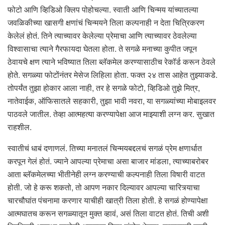
फोटो आणि व्हिडिओ क्लिप पोहोचल्या. स्वाती आणि चिन्मय यांच्यातल्या
जवळिकीच्या खासगी क्षणांचं चिन्मयने तिला कल्पनाही न देता चित्रिकरण
केलेलं होतं. तिने त्याच्यावर केलेल्या प्रेमाचा आणि त्याच्यावर ठेवलेल्या
विश्वासाचा त्याने गैरफायदा घेतला होता. ते सगळे मनाच्या कुपीत जपून
ठेवायचे क्षण त्याने भविष्यात तिला ब्लॅकमेल करण्यासाठीच रेकॉर्ड करून ठेवले
होते. सगळ्या फोटोंनंतर मेसेज लिहिला होता. फक्त २४ तास आहेत तुझ्याकडे.
तोपर्यंत तुझा होकार आला नाही, तर हे सगळे फोटो, व्हिडिओ तुझे मित्र,
नातेवाईक, ऑफिसातले सहकारी, तुझा भावी नवरा, या सगळ्यांच्या मोबाइलवर
पाठवले जातील. तेव्हा आत्महत्या करण्यापेक्षा आज माझ्याशी लग्न कर. सुखात
राहशील.
स्वातीचं धाबं दणाणलं. तिच्या मनातलं चिन्मयबद्दलचं सगळं प्रेम क्षणार्धात
करपून गेलं होतं. ज्याने आपल्या प्रेमाचा असा बाजार मांडला, त्याच्याबरोबर
आता ब्लॅकमेलच्या भीतीनेही लग्न करण्याची कल्पनाही तिला विषारी वाटत
होती. जो हे करू शकतो, तो आपण नकार दिल्यावर आपल्या चारित्र्याचा
चारचौघांत पंचनामा करणार याचीही खात्री तिला होती. हे सगळं होण्यापेक्षा
आत्मघातच करून सगळ्यातून मुक्त व्हावं, असं तिला वाटत होतं. तिची अशी