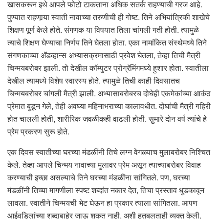
खासकरून इथे आपले फोटो टाकताना अधिक सतर्क राहण्याची गरज आहे.
पुण्यात राहणार्‍या स्वाती नावाच्या तरुणीची ही गोष्ट. तिने अभियांत्रिकी शाखेचे
शिक्षण पूर्ण केले होते. संगणक या विषयात तिला चांगली गती होती. त्यामुळे
त्याचे शिक्षण घेण्याचा निर्णय तिने घेतला होता. एका नामांकित संस्थेमध्ये तिने
संगणकाच्या अ‍ॅडव्हान्स अभ्यासक्रमासाठी प्रवेश घेतला, तेव्हा तिची मैत्री
चिन्मयबरोबर झाली. तो देखील कॉम्पुटर प्रोग्रॅमिंगमध्ये हुशार होता. स्वातीला
देखील त्यामध्ये विशेष स्वारस्य होते. त्यामुळे तिची काही दिवसातच
चिन्मयबरोबर चांगली मैत्री झाली. अभ्यासाबरोबरच दोघेही एकमेकांच्या आकंठ
प्रेमात बुडून गेले, तेही अवघ्या महिनाभराच्या कालावधीत. दोघांची मैत्री गहिरी
होत चालली होती, शारीरिक जवळीकही वाढली होती. सुमारे दोन वर्ष त्यांचे हे
प्रेम प्रकरण सुरू होते.
एक दिवस स्वातीच्या घरच्या मंडळींनी तिचे लग्न वेगळ्याच मुलाबरोबर निश्चित
केले. तेव्हा आपले चिन्मय नावाच्या मुलावर प्रेम असून त्याच्याबरोबर विवाह
करण्याची इच्छा असल्याचे तिने घरच्या मंडळींना सांगितले. पण, घरच्या
मंडळींनी तिच्या मागणीला स्पष्ट शब्दांत नकार देत, तिचा प्रस्ताव धुडकावून
लावला. स्वातीने चिन्मयची भेट घेऊन हा प्रकार त्याला सांगितला. आपण
आईवडिलांच्या शब्दाबाहेर जाऊ शकत नाही, अशी हतबलताही व्यक्त केली.