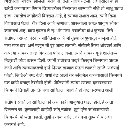
भिरभिरती अवस्था झालेली असताना तिला संतोष भेटला. लग्नासाठी काही
खरेदी करण्याच्या मिषाने तिच्याबरोबर फिरायला जाण्याची संधी तो साधू पाहात
होता. स्वातीचं काहीतरी बिनसलं आहे, हे त्याच्या लक्षात आलं. त्याने तिला
विश्वासात घेतलं, धीर दिला आणि म्हणाला, आपल्याला सगळं आयुष्य सोबत
काढायचं आहे. काय झालंय ते स्ाांग मला. स्वातीचा बांध फुटला, तिने
संतोषला सगळा प्रकार सांगितला आणि मी तुझ्या आयुष्यातून बाजूला होते,
मला माफ कर, असं म्हणून ती दूर जाऊ लागली. संतोषने तिला थांबवलं आणि
आपल्या सायबर तज्ज्ञ मित्राला फोन लावला. त्याने सायबर गुन्हे शाखेतल्या
मित्राशी जोड करून दिली. त्यांनी रातोरात चक्रे फिरवून चिन्मयला अटक
केली आणि त्याच्याकडची हार्ड डिस्क ताब्यात घेऊन त्यातले सगळे आक्षेपार्ह
फोटो, व्हिडिओ नष्ट केले. अशी वेळ आली तर ब्लॅकमेल करण्यासाठी चिन्मयने
एक कॉपी बनवून ठेवलेली होती. पोलिसांनी त्यांचा खाक्या दाखवल्यावर
चिन्मयने तिचाही ठावठिकाणा सांगितला आणि तीही नष्ट करण्यात आली.
संतोषने स्वातीला सांगितलं की असं काही आयुष्यात घडलं होतं, हे आता
विसरून जा. कुणालाही काहीही सांगू नकोस. तुझं प्रेम सांभाळण्याची
चिन्मयची योग्यता नव्हती. तुझी हरकत नसेल, तर मला तुझ्याशीच लग्न
करायचं आहे.