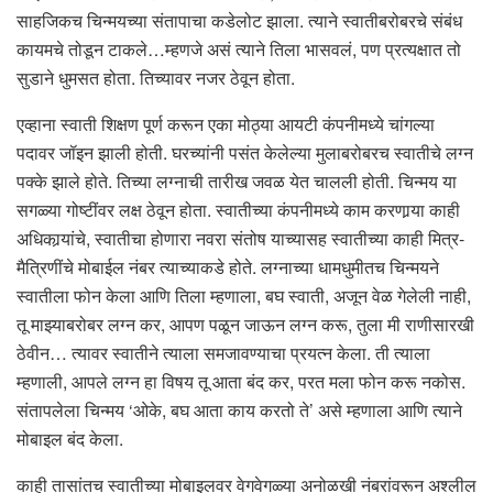
साहजिकच चिन्मयच्या संतापाचा कडेलोट झाला. त्याने स्वातीबरोबरचे संबंध
कायमचे तोडून टाकले…म्हणजे असं त्याने तिला भासवलं, पण प्रत्यक्षात तो
सुडाने धुमसत होता. तिच्यावर नजर ठेवून होता.
एव्हाना स्वाती शिक्षण पूर्ण करून एका मोठ्या आयटी कंपनीमध्ये चांगल्या
पदावर जॉइन झाली होती. घरच्यांनी पसंत केलेल्या मुलाबरोबरच स्वातीचे लग्न
पक्के झाले होते. तिच्या लग्नाची तारीख जवळ येत चालली होती. चिन्मय या
सगळ्या गोष्टींवर लक्ष ठेवून होता. स्वातीच्या कंपनीमध्ये काम करणार्‍या काही
अधिकार्‍यांचे, स्वातीचा होणारा नवरा संतोष याच्यासह स्वातीच्या काही मित्र-
मैत्रिणींचे मोबाईल नंबर त्याच्याकडे होते. लग्नाच्या धामधुमीतच चिन्मयने
स्वातीला फोन केला आणि तिला म्हणाला, बघ स्वाती, अजून वेळ गेलेली नाही,
तू माझ्याबरोबर लग्न कर, आपण पळून जाऊन लग्न करू, तुला मी राणीसारखी
ठेवीन… त्यावर स्वातीने त्याला समजावण्याचा प्रयत्न केला. ती त्याला
म्हणाली, आपले लग्न हा विषय तू आता बंद कर, परत मला फोन करू नकोस.
संतापलेला चिन्मय ‘ओके, बघ आता काय करतो ते’ असे म्हणाला आणि त्याने
मोबाइल बंद केला.
काही तासांतच स्वातीच्या मोबाइलवर वेगवेगळ्या अनोळखी नंबरांवरून अश्लील