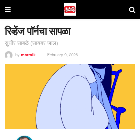
रिव्हेंज पॉर्नचा सापळा
सुधीर साबळे (सायबर जाल)
by
marmik
February 9, 2026