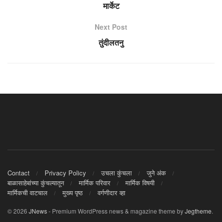
मार्केट
Next Post
तुंदीलतनु
Contact
Privacy Policy
उचला कुंचला
जुने अंक
बाळासाहेबांच्या कुंचल्यातून
मार्मिक परिवार
मार्मिक विषयी
मार्मिकची वाटचाल
मुख्य पृष्ठ
वर्गणीदार व्हा
© 2026
JNews
- Premium WordPress news & magazine theme by
Jegtheme
.