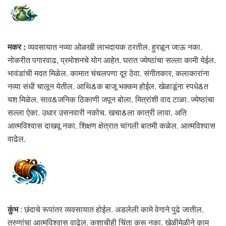
मकर :
व्यवसायात नव्या ओळखी लाभदायक ठरतील. हुरळून जाऊ नका.
नोकरीत पगारवाढ, प्रमोशनचे योग आहेत. घरात ज्येष्ठांचा सल्ला कामी येईल.
भावंडांची मदत मिळेल. कामात चंचलपणा दूर ठेवा. संगीतकार, कलाकारांना
नव्या संधी चालून येतील. आथि&क बाजू भक्कम होईल. खेळाडूंना स्पधे&त
यश मिळेल. साव&जनिक ठिकाणी जपून बोला. मित्रांशी वाद टाळा. ज्येष्ठांचा
सल्ला ऐका. उधार उसनवारी नकोच. खचा&ला कात्री लावा. अति
आत्मविश्वास दाखवू नका. शिक्षण क्षेत्रात चांगली बातमी कळेल. आत्मविश्वास
वाढेल.
कुंभ
: छंदाचे रूपांतर व्यवसायात होईल. अडलेली कामे वेगाने पुढे जातील.
तरुणांचा आत्मविश्वास वाढेल. कशाचीही चिंता करू नका. खेळीमेळीने काम