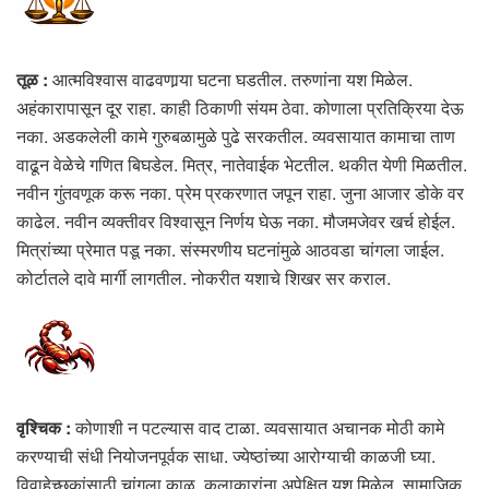
तूळ :
आत्मविश्वास वाढवणार्‍या घटना घडतील. तरुणांना यश मिळेल.
अहंकारापासून दूर राहा. काही ठिकाणी संयम ठेवा. कोणाला प्रतिक्रिया देऊ
नका. अडकलेली कामे गुरुबळामुळे पुढे सरकतील. व्यवसायात कामाचा ताण
वाढून वेळेचे गणित बिघडेल. मित्र, नातेवाईक भेटतील. थकीत येणी मिळतील.
नवीन गुंतवणूक करू नका. प्रेम प्रकरणात जपून राहा. जुना आजार डोके वर
काढेल. नवीन व्यक्तीवर विश्वासून निर्णय घेऊ नका. मौजमजेवर खर्च होईल.
मित्रांच्या प्रेमात पडू नका. संस्मरणीय घटनांमुळे आठवडा चांगला जाईल.
कोर्टातले दावे मार्गी लागतील. नोकरीत यशाचे शिखर सर कराल.
वृश्चिक :
कोणाशी न पटल्यास वाद टाळा. व्यवसायात अचानक मोठी कामे
करण्याची संधी नियोजनपूर्वक साधा. ज्येष्ठांच्या आरोग्याची काळजी घ्या.
विवाहेच्छुकांसाठी चांगला काळ. कलाकारांना अपेक्षित यश मिळेल. सामाजिक