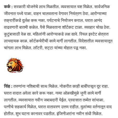
कर्क :
सरकारी योजनेचे लाभ मिळतील. व्यवसायात यश मिळेल. सार्वजनिक
जीवनात पथ्ये पाळा. वाहन चालवताना वेगावर नियंत्रण ठेवा. आरोग्याच्या
तक्रारींकडे दुर्लक्ष करू नका. पर्यटनाचे नियोजन कराल. घरात आनंद
वाढवणारी बातमी कळेल. पैसे मिळवताना शॉर्टकट टाळा. व्यवहार चोख ठेवा.
कुटुंबासाठी वेळ द्या. महिलांनी आरोग्याकडे लक्ष द्यावे. रियल इस्टेट क्षेत्रात
लाभदायक काळ. कोर्टकचेरीची कामे मार्गी लागतील. विदेशातील व्यवसायातून
चांगला लाभ मिळेल. लॉटरी, सट्टा यांच्या मोहात पडू नका.
सिंह :
तरुणांना नशिबाची साथ मिळेल. नोकरीत काही बाबींपासून दूर राहा.
घरात वादात अरेला कारे करू नका. नव्या ओळखीमुळे जुनी कामे मार्गी
लागतील. व्यवसायात नवीन जबाबदारी येईल. प्रवासात तब्येत सांभाळा.
पत्नीचे सहकार्य मिळेल, घरात वातावरण उत्तम राहील. मुलांच्या वर्तनातून वाद
होतील. शुभ घटना कानावर पडतील. इंजिनीअरांना नवीन संधी मिळेल.