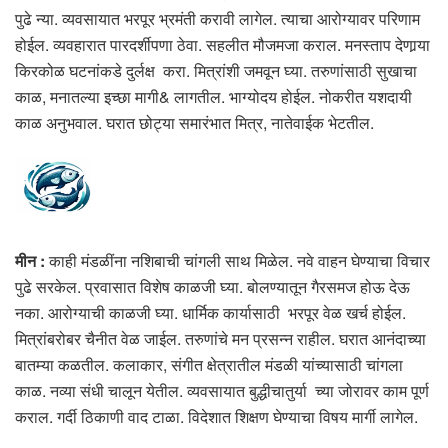
पुढे न्या. व्यवसायात भरपूर भ्रमंती करावी लागेल. त्याचा आरोग्यावर परिणाम
होईल. व्यवहारात पारदर्शीपणा ठेवा. सहलीत मौजमजा कराल. मनस्ताप देणार्‍या
किरकोळ घटनांकडे दुर्लक्ष करा. मित्रांशी जमवून घ्या. तरुणांसाठी सुखाचा
काळ, मनातल्या इच्छा मागी& लागतील. भाग्योदय होईल. नोकरीत यशदायी
काळ अनुभवाल. घरात छोट्या समारंभात मित्र, नातेवाईक भेटतील.
मीन :
काही मंडळींना नशिबाची चांगली साथ मिळेल. नवे वाहन घेण्याचा विचार
पुढे सरकेल. प्रवासात विशेष काळजी घ्या. बोलण्यातून गैरसमज होऊ देऊ
नका. आरोग्याची काळजी घ्या. धार्मिक कार्यासाठी भरपूर वेळ खर्च होईल.
मित्रांबरोबर चैनीत वेळ जाईल. तरुणांचे मन प्रसन्न राहील. घरात आनंदाच्या
बातम्या कळतील. कलाकार, संगीत क्षेत्रातील मंडळी यांच्यासाठी चांगला
काळ. नव्या संधी चालून येतील. व्यवसायात बुद्धीचातुर्या च्या जोरावर काम पूर्ण
कराल. गर्दी ठिकाणी वाद टाळा. विदेशात शिक्षण घेण्याचा विषय मार्गी लागेल.