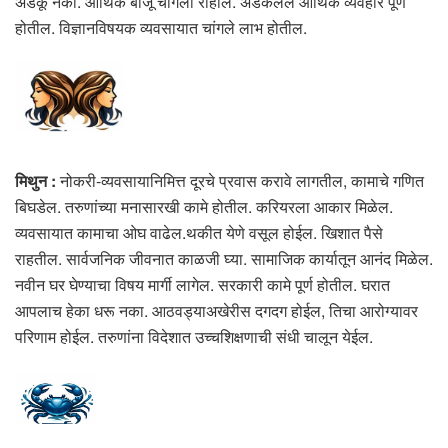
अडकू नका. आर्थिक बाजू चांगली राहील. अडकलेले आर्थिक व्यवहार पूर्ण
होतील. विज्ञानविषयक व्यवसायात चांगले लाभ होतील.
मिथुन :
नोकरी-व्यवसायानिमित्त दूरचे प्रवास करावे लागतील, कामाचे गणित
बिघडेल. तरुणांच्या मनासारखी कामे होतील. करियरला आकार मिळेल.
व्यवसायात कामाचा ओघ वाढेल.थकीत येणे वसूल होईल. खिशात पैसे
राहतील. सार्वजनिक जीवनात काळजी घ्या. सामाजिक कार्यातून आनंद मिळेल.
नवीन घर घेण्याचा विषय मार्गी लागेल. सरकारी कामे पूर्ण होतील. घरात
आपलाच हेका धरू नका. आठवड्याअखेरीस दगदग होईल, तिचा आरोग्यावर
परिणाम होईल. तरुणांना विदेशात उच्चशिक्षणाची संधी चालून येईल.