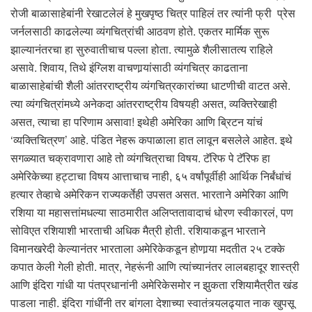
रोजी बाळासाहेबांनी रेखाटलेलं हे मुखपृष्ठ चित्र पाहिलं तर त्यांनी फ्री प्रेस
जर्नलसाठी काढलेल्या व्यंगचित्रांची आठवण होते. एकतर मार्मिक सुरू
झाल्यानंतरचा हा सुरुवातीचाच पल्ला होता. त्यामुळे शैलीसातत्य राहिले
असावे. शिवाय, तिथे इंग्लिश वाचणार्‍यांसाठी व्यंगचित्र काढताना
बाळासाहेबांची शैली आंतरराष्ट्रीय व्यंगचित्रकारांच्या धाटणीची वाटत असे.
त्या व्यंगचित्रांमध्ये अनेकदा आंतरराष्ट्रीय विषयही असत, व्यक्तिरेखाही
असत, त्याचा हा परिणाम असावा! इथेही अमेरिका आणि ब्रिटन यांचं
‘व्यक्तिचित्रण’ आहे. पंडित नेहरू कपाळाला हात लावून बसलेले आहेत. इथे
सगळ्यात चक्रावणारा आहे तो व्यंगचित्राचा विषय. टॅरिफ पे टॅरिफ हा
अमेरिकेच्या हट्टाचा विषय आत्ताचाच नाही, ६५ वर्षांपूर्वीही आर्थिक निर्बंधांचं
हत्यार तेव्हाचे अमेरिकन राज्यकर्तेही उपसत असत. भारताने अमेरिका आणि
रशिया या महासत्तांमधल्या साठमारीत अलिप्ततावादाचं धोरण स्वीकारलं, पण
सोविएत रशियाशी भारताची अधिक मैत्री होती. रशियाकडून भारताने
विमानखरेदी केल्यानंतर भारताला अमेरिकेकडून होणार्‍या मदतीत २५ टक्के
कपात केली गेली होती. मात्र, नेहरूंनी आणि त्यांच्यानंतर लालबहादूर शास्त्री
आणि इंदिरा गांधी या पंतप्रधानांनी अमेरिकेसमोर न झुकता रशियामैत्रीत खंड
पाडला नाही. इंदिरा गांधींनी तर बांगला देशाच्या स्वातंत्र्यलढ्यात नाक खुपसू