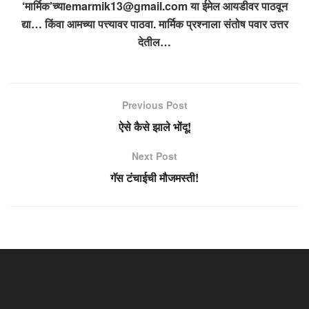
‘मार्मिक’च्या
emarmik13@gmail.com
या ईमेल आयडीवर पाठवून
द्या… किंवा आमच्या पत्त्यावर पाठवा. मार्मिक प्रश्नाला संतोष पवार उत्तर
देतील…
Previous Post
ऐसे कैसे झाले भोंदू!
Next Post
गॅस टंचाईची मौजमस्ती!