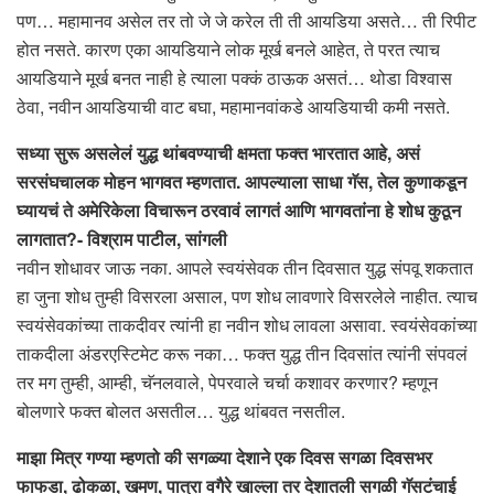
पण… महामानव असेल तर तो जे जे करेल ती ती आयडिया असते… ती रिपीट
होत नसते. कारण एका आयडियाने लोक मूर्ख बनले आहेत, ते परत त्याच
आयडियाने मूर्ख बनत नाही हे त्याला पक्कं ठाऊक असतं… थोडा विश्वास
ठेवा, नवीन आयडियाची वाट बघा, महामानवांकडे आयडियाची कमी नसते.
सध्या सुरू असलेलं युद्ध थांबवण्याची क्षमता फक्त भारतात आहे, असं
सरसंघचालक मोहन भागवत म्हणतात. आपल्याला साधा
गॅस, तेल कुणाकडून
घ्यायचं ते अमेरिकेला विचारून ठरवावं लागतं आणि भागवतांना हे शोध कुठून
लागतात?- विश्राम पाटील, सांगली
नवीन शोधावर जाऊ नका. आपले स्वयंसेवक तीन दिवसात युद्ध संपवू शकतात
हा जुना शोध तुम्ही विसरला असाल, पण शोध लावणारे विसरलेले नाहीत. त्याच
स्वयंसेवकांच्या ताकदीवर त्यांनी हा नवीन शोध लावला असावा. स्वयंसेवकांच्या
ताकदीला अंडरएस्टिमेट करू नका… फक्त युद्ध तीन दिवसांत त्यांनी संपवलं
तर मग तुम्ही, आम्ही, चॅनलवाले, पेपरवाले चर्चा कशावर करणार? म्हणून
बोलणारे फक्त बोलत असतील… युद्ध थांबवत नसतील.
माझा मित्र गण्या म्हणतो की सगळ्या देशाने एक दिवस सगळा दिवसभर
फाफडा, ढोकळा, खमण, पात्रा वगैरे खाल्ला तर देशातली सगळी गॅसटंचाई