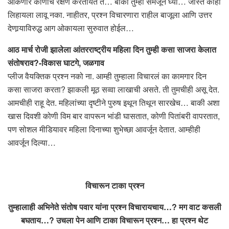
ओकणारे कोणाच रक्षण करतायत ते… बाकी तुम्ही समजून घ्या… जास्त काही
लिहायला लावू नका. नाहीतर, प्रश्न विचारणारा राहील बाजूला आणि उत्तर
देणार्‍याविरुद्ध आग ओकायला सुरुवात होईल…
आठ मार्च रोजी झालेला आंतरराष्ट्रीय महिला दिन तुम्ही कसा साजरा केलात
संतोषराव?-विकास घाटगे, जळगाव
प्लीज वैयक्तिक प्रश्न नको ना. आम्ही तुम्हाला विचारलं का कामगार दिन
कसा साजरा करता? झाकली मूठ सव्वा लाखाची असते. ती तुमचीही असू देत.
आमचीही राहू देत. महिलांच्या दृष्टीने पुरुष इथून तिथून सारखेच… बाकी अशा
खास दिवशी कोणी विम बार वापरून भांडी घासतात, कोणी पितांबरी वापरतात,
पण सोशल मीडियावर महिला दिनाच्या शुभेच्छा आवर्जून देतात. आम्हीही
आवर्जून दिल्या…
विचारून टाका प्रश्न
तुम्हालाही अभिनेते संतोष पवार यांना प्रश्न विचारायचाय…? मग वाट कसली
बघताय…? उचला पेन आणि टाका विचारून प्रश्न… हा प्रश्न थेट