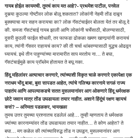
गायब होईल कायमची. तुमचं काय मत आहे?- प्रथमेश पाटील, पनवेल
दुसर्‍या कुठल्या गोष्टीवर लोक बोलू शकतात? लोकांनी नेहमी तोंड दाबून
बुक्क्याचा मार सहन करायचा का? लोक गॅसटंचाईवर बोलता येतं तर बोलू दे
की. समजा गॅसटंचाई गायब झाली आणि लोकांनी चर्चेसाठी, बोलण्यासाठी,
दुसरी कुठली फाईल शोधली, तर फाफडा ढोकळा खमण खाणार्‍यांनी करायचं
काय, त्यांनी गॅसवर राहायचं काय? की ती चर्चा थांबवण्यासाठी युद्धच ओढवून
घ्यायचं. इथे तीन पाहुण्यांच्या मारामारीत साप मरतोय ना… ते बघा,
गॅसटंचाईमुळे काय प्रॉब्लेम होतायत ते बघू नका.
हिंदू महिलांवर अत्याचार करणारे, त्यांच्याशी विकृत चाळे करणारे एकापेक्षा एक
नराधम भोंदू बाबा, बुवा सापडत आहेत, त्यांचे गलिच्छ कारनामे सगळं राज्य
पाहतंय आणि आपल्याकडचे सतत मुसलमानांवर आग ओकणारे हिंदू धर्मरक्षक
छोटे जवान मात्र तोंड उघडायला तयार नाहीत. अशाने हिंदूंचं रक्षण व्हायचं
कसं? – अस्मिता पडळकर, भायखळा
तुमच उत्तर तुमच्या प्रश्नातच दडलेलं आहे… तुम्ही म्हणताय ते धर्मरक्षक
ज्यांच्या कारनाम्यांवर तोंड उघडायला तयार नाहीत… ते कोण आहेत? ते
बघा… मग कळेल की त्यांच्याविरुद्ध तोंड न उघडून, मुसलमानांवर आग