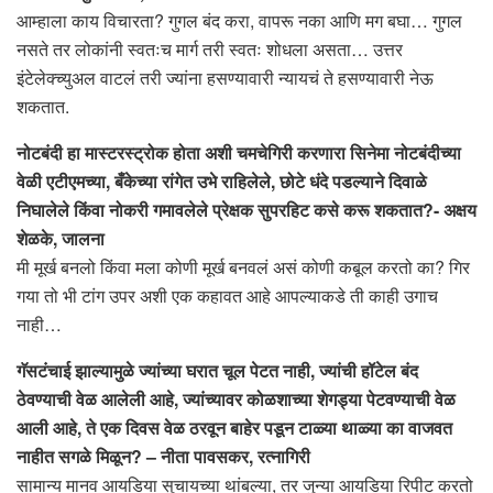
आम्हाला काय विचारता? गुगल बंद करा, वापरू नका आणि मग बघा… गुगल
नसते तर लोकांनी स्वतःच मार्ग तरी स्वतः शोधला असता… उत्तर
इंटेलेक्च्युअल वाटलं तरी ज्यांना हसण्यावारी न्यायचं ते हसण्यावारी नेऊ
शकतात.
नोटबंदी हा मास्टरस्ट्रोक होता अशी चमचेगिरी करणारा सिनेमा नोटबंदीच्या
वेळी एटीएमच्या, बँकेच्या रांगेत उभे राहिलेले, छोटे धंदे पडल्याने दिवाळे
निघालेले किंवा नोकरी गमावलेले प्रेक्षक सुपरहिट कसे करू शकतात?- अक्षय
शेळके, जालना
मी मूर्ख बनलो किंवा मला कोणी मूर्ख बनवलं असं कोणी कबूल करतो का? गिर
गया तो भी टांग उपर अशी एक कहावत आहे आपल्याकडे ती काही उगाच
नाही…
गॅसटंचाई झाल्यामुळे ज्यांच्या घरात चूल पेटत नाही, ज्यांची हॉटेल बंद
ठेवण्याची वेळ आलेली आहे, ज्यांच्यावर कोळशाच्या शेगड्या पेटवण्याची वेळ
आली आहे, ते एक दिवस वेळ ठरवून बाहेर पडून टाळ्या थाळ्या का वाजवत
नाहीत सगळे मिळून? – नीता पावसकर, रत्नागिरी
सामान्य मानव आयडिया सुचायच्या थांबल्या, तर जुन्या आयडिया रिपीट करतो