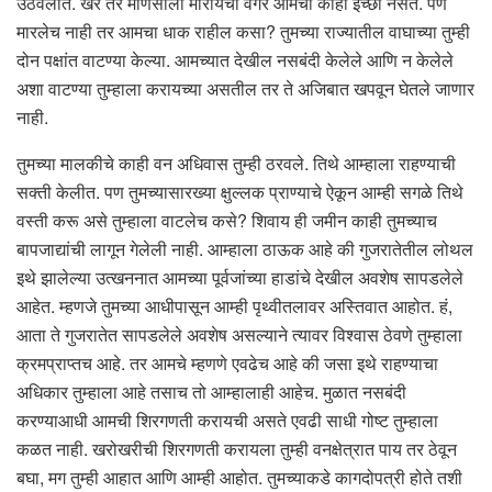
उठवलीत. खरे तर माणसाला मारायची वगैरे आमची काही इच्छा नसते. पण
मारलेच नाही तर आमचा धाक राहील कसा? तुमच्या राज्यातील वाघाच्या तुम्ही
दोन पक्षांत वाटण्या केल्या. आमच्यात देखील नसबंदी केलेले आणि न केलेले
अशा वाटण्या तुम्हाला करायच्या असतील तर ते अजिबात खपवून घेतले जाणार
नाही.
तुमच्या मालकीचे काही वन अधिवास तुम्ही ठरवले. तिथे आम्हाला राहण्याची
सक्ती केलीत. पण तुमच्यासारख्या क्षुल्लक प्राण्याचे ऐकून आम्ही सगळे तिथे
वस्ती करू असे तुम्हाला वाटलेच कसे? शिवाय ही जमीन काही तुमच्याच
बापजाद्यांची लागून गेलेली नाही. आम्हाला ठाऊक आहे की गुजरातेतील लोथल
इथे झालेल्या उत्खननात आमच्या पूर्वजांच्या हाडांचे देखील अवशेष सापडलेले
आहेत. म्हणजे तुमच्या आधीपासून आम्ही पृथ्वीतलावर अस्तिवात आहोत. हं,
आता ते गुजरातेत सापडलेले अवशेष असल्याने त्यावर विश्वास ठेवणे तुम्हाला
क्रमप्राप्तच आहे. तर आमचे म्हणणे एवढेच आहे की जसा इथे राहण्याचा
अधिकार तुम्हाला आहे तसाच तो आम्हालाही आहेच. मुळात नसबंदी
करण्याआधी आमची शिरगणती करायची असते एवढी साधी गोष्ट तुम्हाला
कळत नाही. खरोखरीची शिरगणती करायला तुम्ही वनक्षेत्रात पाय तर ठेवून
बघा, मग तुम्ही आहात आणि आम्ही आहोत. तुमच्याकडे कागदोपत्री होते तशी