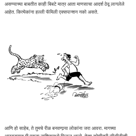
असण्याच्या बाबतीत काही बिबटे मात्र आता माणसाचा आदर्श ठेवू लागलेले
आहेत. कित्येकांना हल्ली फॅमिली एक्सपान्शन नको असते.
आणि हो साहेब, ते तुमचे रीळ बनवणार्‍या लोकांना जरा आवरा. मागच्या
आठवड्यात मी एकटा नाशिकमध्ये फिरून आलो. तेव्हा कोणीतरी सीसीटीव्ही