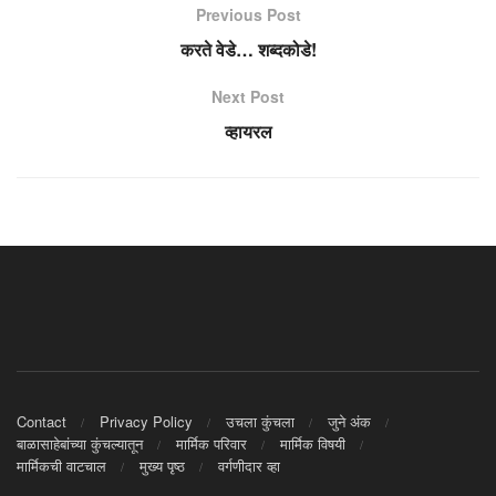
Previous Post
करते वेडे… शब्दकोडे!
Next Post
व्हायरल
Contact
Privacy Policy
उचला कुंचला
जुने अंक
बाळासाहेबांच्या कुंचल्यातून
मार्मिक परिवार
मार्मिक विषयी
मार्मिकची वाटचाल
मुख्य पृष्ठ
वर्गणीदार व्हा