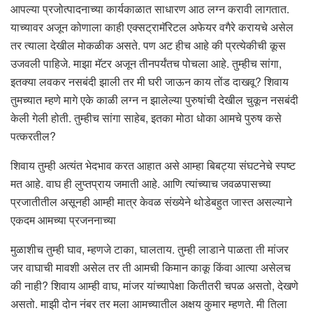
आपल्या प्रजोत्पादनाच्या कार्यकाळात साधारण आठ लग्न करावी लागतात.
याच्यावर अजून कोणाला काही एक्सट्रामॅरिटल अफेयर वगैरे करायचे असेल
तर त्याला देखील मोकळीक असते. पण अट हीच आहे की प्रत्येकीची कूस
उजवली पाहिजे. माझा मॅटर अजून तीनपर्यंतच पोचला आहे. तुम्हीच सांगा,
इतक्या लवकर नसबंदी झाली तर मी घरी जाऊन काय तोंड दाखवू? शिवाय
तुमच्यात म्हणे मागे एके काळी लग्न न झालेल्या पुरुषांची देखील चुकून नसबंदी
केली गेली होती. तुम्हीच सांगा साहेब, इतका मोठा धोका आमचे पुरुष कसे
पत्करतील?
शिवाय तुम्ही अत्यंत भेदभाव करत आहात असे आम्हा बिबट्या संघटनेचे स्पष्ट
मत आहे. वाघ ही लुप्तप्राय जमाती आहे. आणि त्यांच्याच जवळपासच्या
प्रजातीतील असूनही आम्ही मात्र केवळ संख्येने थोडेबहुत जास्त असल्याने
एकदम आमच्या प्रजननाच्या
मुळाशीच तुम्ही घाव, म्हणजे टाका, घालताय. तुम्ही लाडाने पाळता ती मांजर
जर वाघाची मावशी असेल तर ती आमची किमान काकू किंवा आत्या असेलच
की नाही? शिवाय आम्ही वाघ, मांजर यांच्यापेक्षा कितीतरी चपळ असतो, देखणे
असतो. माझी दोन नंबर तर मला आमच्यातील अक्षय कुमार म्हणते. मी तिला