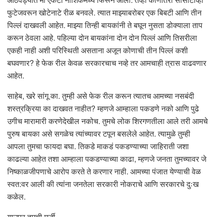
फुटेजवरून खोटेनाटे रीळ बनवले. त्यात माझ्याबरोबर एक बिबटी आणि तीन
पिल्लं दाखवली आहेत. माझ्या तिन्ही बायकांनी ते बघून नुसता डोक्याला ताप
करून ठेवला आहे. पहिल्या दोन बायकांना दोन दोन पिल्लं आणि तिसरीला
एकही नाही अशी परिस्थिती असताना अजून कोणाची तीन पिल्लं कशी
बघवणार? हे फेक रील केवळ सरकारचाच नव्हे तर आमचाही त्रास वाढवणार
आहेत.
साहेब, खरे सांगू का. तुम्ही असे फेक रील करून त्यातच आमच्या नसबंदी
शस्त्रक्रिया का दाखवत नाहीत? म्हणजे आम्हाला पकडणे नको आणि पुढे
उगीच मारामारी करणेदेखील नकोच. तुमचे लोक शिरगणतीला आले तरी आमचे
पुरुष बायका असे सगळेच त्यांच्यावर टपून बसलेले आहेत. त्यामुळे तुम्ही
आपला तुमचा फायदा बघा. तिकडे माकडं पकडण्याच्या जाहिराती जशा
काढल्या आहेत तशा आम्हाला पकडण्याच्या काढा, म्हणजे जनता तुमच्यावर जे
निष्काळजीपणाचे आरोप करते ते करणार नाही. आमच्या पंजात येण्याची वेळ
स्वत:वर आली की त्यांना जनतेला सरकारी नोकराचे आणि सरकारचे दुःख
कळेल.
याउपर तुमची मर्जी.