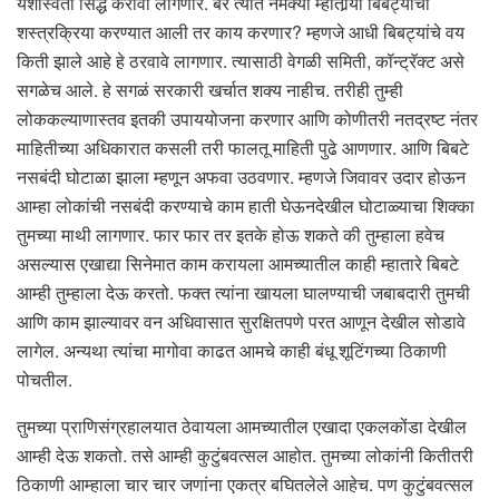
यशस्विता सिद्ध करावी लागणार. बरे त्यात नेमक्या म्हातार्‍या बिबट्यांची
शस्त्रक्रिया करण्यात आली तर काय करणार? म्हणजे आधी बिबट्यांचे वय
किती झाले आहे हे ठरवावे लागणार. त्यासाठी वेगळी समिती, कॉन्ट्रॅक्ट असे
सगळेच आले. हे सगळं सरकारी खर्चात शक्य नाहीच. तरीही तुम्ही
लोककल्याणास्तव इतकी उपाययोजना करणार आणि कोणीतरी नतद्रष्ट नंतर
माहितीच्या अधिकारात कसली तरी फालतू माहिती पुढे आणणार. आणि बिबटे
नसबंदी घोटाळा झाला म्हणून अफवा उठवणार. म्हणजे जिवावर उदार होऊन
आम्हा लोकांची नसबंदी करण्याचे काम हाती घेऊनदेखील घोटाळ्याचा शिक्का
तुमच्या माथी लागणार. फार फार तर इतके होऊ शकते की तुम्हाला हवेच
असल्यास एखाद्या सिनेमात काम करायला आमच्यातील काही म्हातारे बिबटे
आम्ही तुम्हाला देऊ करतो. फक्त त्यांना खायला घालण्याची जबाबदारी तुमची
आणि काम झाल्यावर वन अधिवासात सुरक्षितपणे परत आणून देखील सोडावे
लागेल. अन्यथा त्यांचा मागोवा काढत आमचे काही बंधू शूटिंगच्या ठिकाणी
पोचतील.
तुमच्या प्राणिसंग्रहालयात ठेवायला आमच्यातील एखादा एकलकोंडा देखील
आम्ही देऊ शकतो. तसे आम्ही कुटुंबवत्सल आहोत. तुमच्या लोकांनी कितीतरी
ठिकाणी आम्हाला चार चार जणांना एकत्र बघितलेले आहेच. पण कुटुंबवत्सल