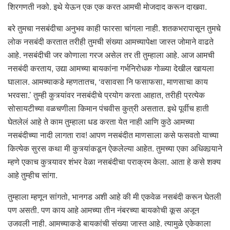
शिरगणती नको. इथे येऊन एक एक करत आमची मोजदाद करून दाखवा.
बरे तुमचा नसबंदीचा अनुभव काही फारसा चांगला नाही. शतकभरापासून तुमचे
लोक नसबंदी करतात तरीही तुमची संख्या आमच्यापेक्षा जास्त जोमाने वाढते
आहे. नसबंदीची जर कोणाला गरज असेल तर ती तुम्हाला आहे. आज आमची
नसबंदी करताय, उद्या आमच्या बायकांना गर्भनिरोधक गोळ्या देखील खायला
घालाल. आमच्याकडे म्हणतातच, ‘वसावसा नि फसाफसा, माणसाचा काय
भरवसा.’ तुम्ही कुत्र्यांवर नसबंदीचे प्रयोग करता आहात, तरीही प्रत्येक
सोसायटीच्या वळचणीला किमान पंचवीस कुत्री असतात. इथे पूर्वीच हाती
घेतलेलं आहे ते काम तुम्हाला धड करता येत नाही आणि कुठे आमच्या
नसबंदीच्या नादी लागता राव! आपण नसबंदीत माणसाला कसे फसवतो याच्या
कित्येक सुरस कथा मी कुत्र्यांकडून ऐकलेल्या आहेत. तुमच्या एका अधिकार्‍याने
म्हणे एकाच कुत्र्यावर शंभर वेळा नसबंदीचा पराक्रम केला. आता हे कसे शक्य
आहे तुम्हीच सांगा.
तुम्हाला म्हणून सांगतो, भानगड अशी आहे की मी एकवेळ नसबंदी करून घेतली
पण असती. पण काय आहे आमच्या तीन नंबरच्या बायकोची कूस अजून
उजवली नाही. आमच्याकडे बायकांची संख्या जास्त आहे. त्यामुळे एकेकाला