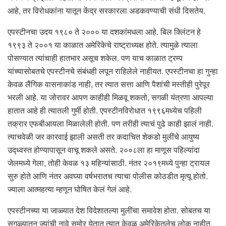
आहे, तर विरोधकांना यातून केंद्र सरकारला अडकवण्याची संधी दिसतेय.
एपस्टीनचा उदय १९८० ते २००० या दशकांमधला आहे. बिल क्लिंटन हे
१९९३ ते २००१ या काळात अमेरिकेचे राष्ट्राध्यक्ष होते. त्यामुळे त्याला
पोसण्यात त्यांचाही हातभार असूच शकेल. पण याच काळात ट्रम्प
यांच्यासोबतचे एपस्टीनचे संबंधही लपून राहिलेले नाहीयत. एपस्टीनचा हा गुन्हा
केवळ लैंगिक वासनाकांड नाही, तर त्यात सत्ता आणि पैशांची मस्तीही पुरेपूर
भरली आहे. या जोरावर आपण काहीही मिळवू शकतो, सगळी यंत्रणा आपल्या
हातात आहे ही त्यातली गुर्मी होती. एपस्टीनविरोधात १९९६मध्येच पहिली
तक्रार एफबीआयला मिळालेली होती. पण तरीही त्याचं पुढे काही झालं नाही.
त्याचवेळी जर कारवाई झाली असती तर कदाचित शेकडो मुलींचे आयुष्य
उद्ध्वस्त होण्यापासून वाचू शकले असते. २००८ला हा माणूस पहिल्यांदा
जेलमध्ये गेला, तोही केवळ १३ महिन्यांसाठी. नंतर २०१९मध्ये पुन्हा ट्रायल
सुरु होते आणि नंतर अवघ्या वर्षभरातच त्याचा पोलीस कोठडीत मृत्यू होतो.
ज्याला आत्महत्या म्हणून घोषित केलं गेलं आहे.
एपस्टीनच्या या जाळ्यात देश विदेशातल्या मुलींचा समावेश होता. सोबतच या
सगळ्यातून ज्यांची नावे समोर येतात त्यात केवळ अमेरिकेतलेच लोक नाहीत.