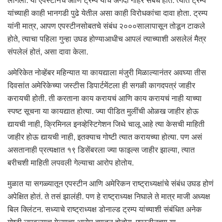
यांच्याही काही भानगडी पुढे येतील असा काही विरोधकांचा दावा होता. ट्रम्प
यांनी मात्र, आपण एपस्टीनसोबतचे संबंध २०००सालापासून तोडून टाकले
होते, त्याचा पहिला गुन्हा उघड होण्याआधीच आपलं त्याच्याशी असलेलं मैत्र
संपलेलं होतं, असा दावा केला.
अमेरिकेत नोव्हेंबर महिन्यात या कायद्याला मंजुरी मिळाल्यानंतर अवघ्या तीस
दिवसांत अमेरिकेच्या जस्टीस डिपार्टमेंटला ही सगळी कागदपत्रं जाहीर
करायची होती. ती करताना काय करायचं आणि काय करायचं नाही याच्या
स्पष्ट सूचना या कायद्यात होत्या. ज्या पीडित मुलींची ओळख जाहीर होऊ
द्यायची नाही, क्रिमिनल इनव्हेस्टिगेशन जिथे चालू आहे त्या केसची माहिती
जाहीर होऊ द्यायची नाही, इतक्याच गोष्टी त्यात करायच्या होत्या. पण असं
असतानाही प्रत्यक्षात १९ डिसेंबरला ज्या फाइल्स जाहीर झाल्या, त्यात
बरीचशी माहिती लपवली गेल्याचा आरोप होतोय.
मुळात या सगळ्यातून एपस्टीन आणि अमेरिकन राष्ट्राध्यक्षांचे संबंध उघड होणं
अपेक्षित होतं. ते तसं झालंही. पण हे राष्ट्राध्यक्ष निघाले ते मात्र माजी अध्यक्ष
बिल क्लिंटन. सध्याचे राष्ट्राध्यक्ष डोनाल्ड ट्रम्प यांच्याशी संबंधित अनेक
गोष्टी लपवल्याच गेल्याचा आरोप त्यातून होतोय. एपस्टीनच्या या