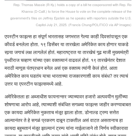
Rep. Thomas Massie (R-Ky.) holds a copy of a bill he cosponsored with Rep. Ro
Khanna (D-Calif.) to force the House to vote on the complete release of the
government's files on Jeffrey Epstein as he speaks with reporters outside the U.S.
Capitol July 21, 2025. (Francis Chung/POLITICO via AP Images)
एपस्टीन फाइल्स हा संपूर्ण भारतासह जगभरात गेल्या काही दिवसांपासून एक
कीवर्ड बनलेला होता. १९ डिसेंबर या तारखेला अमेरिकेत काय होणार याकडे
सार्‍या जगाचं लक्ष लागलेलं होतं. महाराष्ट्रात या तारखेचं गूढ माजी मुख्यमंत्री
पृथ्वीराज चव्हाण यांच्या एका वक्तव्यानं वाढवलं होतं. १९ तारखेनंतर देशात
मराठी माणूस पंतप्रधान बनेल असं एक वक्तव्य त्यांनी केलं होतं. आता
अमेरिकेत काय घडतंय याचा भारताच्या राजकारणाशी काय संबंध? तर त्याचं
उत्तर या एपस्टीन फाइल्समध्ये आहे.
अमेरिकेतला हा अब्जाधीश फायनान्सर ज्याच्यावर हजारो अल्पवयीन मुलींच्या
शोषणाचा आरोप आहे, त्याच्याशी संबंधित सगळ्या फाइल्स जाहीर करण्याबाबत
एक कायदा अमेरिकेत नुकताच मंजूर झाला होता. डोनाल्ड ट्रम्प सत्तेत
आल्यानंतर ते हे सगळं प्रकरण दाबून टाकतील असं वाटत असतानाच हा
कायदा बहुमतानं मंजूर झाल्यानं ट्रम्प यांना नाईलाजाने तो निर्णय स्वीकारावा
लागला. या एपस्टीनचे आणि ट्रम्प यांचे अगदी गहिरे संबंध होते. त्यात ट्रम्प