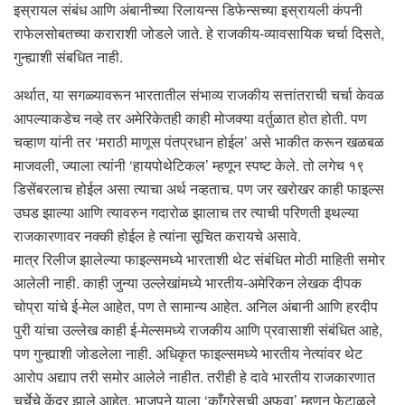
इस्रायल संबंध आणि अंबानीच्या रिलायन्स डिफेन्सच्या इस्रायली कंपनी
राफेलसोबतच्या कराराशी जोडले जाते. हे राजकीय-व्यावसायिक चर्चा दिसते,
गुन्ह्याशी संबधित नाही.
अर्थात, या सगळ्यावरून भारतातील संभाव्य राजकीय सत्तांतराची चर्चा केवळ
आपल्याकडेच नव्हे तर अमेरिकेतही काही मोजक्या वर्तुळात होत होती. पण
चव्हाण यांनी तर ‘मराठी माणूस पंतप्रधान होईल’ असे भाकीत करून खळबळ
माजवली, ज्याला त्यांनी ‘हायपोथेटिकल’ म्हणून स्पष्ट केले. तो लगेच १९
डिसेंबरलाच होईल असा त्याचा अर्थ नव्हताच. पण जर खरोखर काही फाइल्स
उघड झाल्या आणि त्यावरुन गदारोळ झालाच तर त्याची परिणती इथल्या
राजकारणावर नक्की होईल हे त्यांना सूचित करायचे असावे.
मात्र रिलीज झालेल्या फाइल्समध्ये भारताशी थेट संबंधित मोठी माहिती समोर
आलेली नाही. काही जुन्या उल्लेखांमध्ये भारतीय-अमेरिकन लेखक दीपक
चोप्रा यांचे ई-मेल आहेत, पण ते सामान्य आहेत. अनिल अंबानी आणि हरदीप
पुरी यांचा उल्लेख काही ई-मेल्समध्ये राजकीय आणि प्रवासाशी संबंधित आहे,
पण गुन्ह्याशी जोडलेला नाही. अधिकृत फाइल्समध्ये भारतीय नेत्यांवर थेट
आरोप अद्याप तरी समोर आलेले नाहीत. तरीही हे दावे भारतीय राजकारणात
चर्चेचे केंद्र झाले आहेत. भाजपने याला ‘काँग्रेसची अफवा’ म्हणून फेटाळले