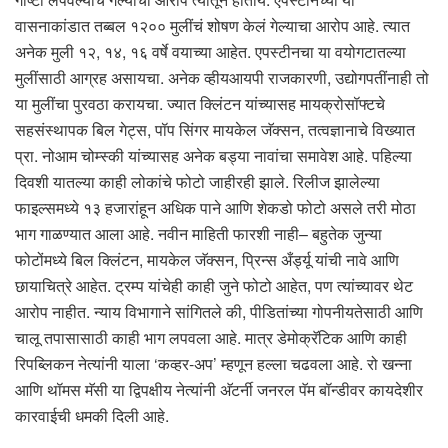
वासनाकांडात तब्बल १२०० मुलींचं शोषण केलं गेल्याचा आरोप आहे. त्यात
अनेक मुली १२, १४, १६ वर्षे वयाच्या आहेत. एपस्टीनचा या वयोगटातल्या
मुलींसाठी आग्रह असायचा. अनेक व्हीयआयपी राजकारणी, उद्योगपतींनाही तो
या मुलींचा पुरवठा करायचा. ज्यात क्लिंटन यांच्यासह मायक्रोसॉफ्टचे
सहसंस्थापक बिल गेट्स, पॉप सिंगर मायकेल जॅक्सन, तत्वज्ञानाचे विख्यात
प्रा. नोआम चोम्स्की यांच्यासह अनेक बड्या नावांचा समावेश आहे. पहिल्या
दिवशी यातल्या काही लोकांचे फोटो जाहीरही झाले. रिलीज झालेल्या
फाइल्समध्ये १३ हजारांहून अधिक पाने आणि शेकडो फोटो असले तरी मोठा
भाग गाळण्यात आला आहे. नवीन माहिती फारशी नाही– बहुतेक जुन्या
फोटोंमध्ये बिल क्लिंटन, मायकेल जॅक्सन, प्रिन्स अँर्ड्यू यांची नावे आणि
छायाचित्रे आहेत. ट्रम्प यांचेही काही जुने फोटो आहेत, पण त्यांच्यावर थेट
आरोप नाहीत. न्याय विभागाने सांगितले की, पीडितांच्या गोपनीयतेसाठी आणि
चालू तपासासाठी काही भाग लपवला आहे. मात्र डेमोक्रॅटिक आणि काही
रिपब्लिकन नेत्यांनी याला ‘कव्हर-अप’ म्हणून हल्ला चढवला आहे. रो खन्ना
आणि थॉमस मॅसी या द्विपक्षीय नेत्यांनी अ‍ॅटर्नी जनरल पॅम बॉन्डीवर कायदेशीर
कारवाईची धमकी दिली आहे.