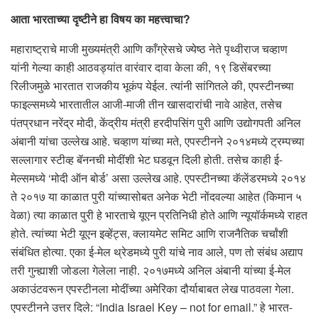
आता भारताच्या दृष्टीने हा विषय का महत्त्वाचा?
महाराष्ट्राचे माजी मुख्यमंत्री आणि काँग्रेसचे ज्येष्ठ नेते पृथ्वीराज चव्हाण
यांनी गेल्या काही आठवड्यांत वारंवार दावा केला की, १९ डिसेंबरच्या
रिलीजमुळे भारतात राजकीय भूकंप येईल. त्यांनी सांगितले की, एपस्टीनच्या
फाइल्समध्ये भारतातील आजी-माजी तीन खासदारांची नावे आहेत, तसेच
पंतप्रधान नरेंद्र मोदी, केंद्रीय मंत्री हरदीपसिंग पुरी आणि उद्योगपती अनिल
अंबानी यांचा उल्लेख आहे. चव्हाण यांच्या मते, एपस्टीनने २०१४मध्ये ट्रम्पच्या
सल्लागार स्टीव्ह बॅननची मोदींशी भेट घडवून दिली होती. तसेच काही ई-
मेल्समध्ये ‘मोदी ऑन बोर्ड’ असा उल्लेख आहे. एपस्टीनच्या कॅलेंडरमध्ये २०१४
ते २०१७ या काळात पुरी यांच्यासोबत अनेक भेटी नोंदवल्या आहेत (किमान ५
वेळा) त्या काळात पुरी हे भारताचे यूएन प्रतिनिधी होते आणि न्यूयॉर्कमध्ये राहत
होते. त्यांच्या भेटी यूएन इव्हेंट्स, क्लायमेट समिट आणि राजनैतिक चर्चांशी
संबंधित होत्या. एका ई-मेल थ्रेडमध्ये पुरी यांचे नाव आले, पण तो संबंध अद्याप
तरी गुन्ह्याशी जोडला गेलेला नाही. २०१७मध्ये अनिल अंबानी यांच्या ई-मेल
अकाउंटवरून एपस्टीनला मोदींच्या अमेरिका दौर्याबाबत लेख पाठवला गेला.
एपस्टीनने उत्तर दिले: “India Israel Key – not for email.” हे भारत-