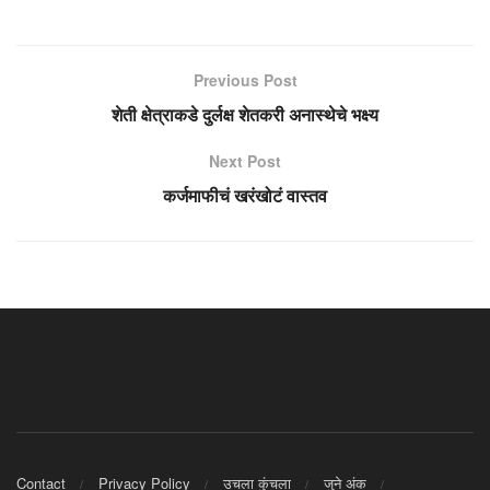
Previous Post
शेती क्षेत्राकडे दुर्लक्ष शेतकरी अनास्थेचे भक्ष्य
Next Post
कर्जमाफीचं खरंखोटं वास्तव
Contact
Privacy Policy
उचला कुंचला
जुने अंक