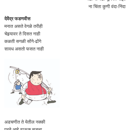
ना चिंता कुणी वंदा-निंदा
देवेंद्र फडणवीस
मनात असते वेगळे तरीही
चेहर्‍यावर ते दिसत नाही
कळती सगळी सोंगे-ढोंगे
सावध असतो फसत नाही
अडचणीत ते येतील नक्की
पुरते आहे ठाऊक मजला